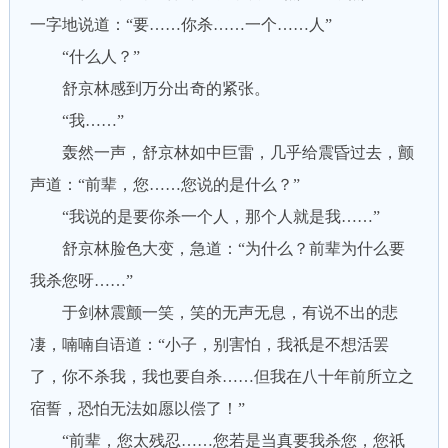
一字地说道：“要……你杀……一个……人”
“什么人？”
舒京林感到万分出奇的紧张。
“我……”
轰然一声，舒京林如中巨雷，几乎给震昏过去，颤
声道：“前辈，您……您说的是什么？”
“我说的是要你杀一个人，那个人就是我……”
舒京林脸色大变，急道：“为什么？前辈为什么要
我杀您呀……”
于剑林震颤一笑，笑的无声无息，有说不出的悲
凄，喃喃自语道：“小子，别害怕，我祇是不想活罢
了，你不杀我，我也要自杀……但我在八十年前所立之
宿誓，恐怕无法如愿以偿了！”
“前辈，您太残忍……您若是当真要我杀您，您祇