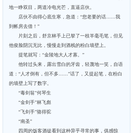
地一睁双目，两道冷电光芒，直逼店伙。
店伙不由得心底生寒，急道：“您老要的话……我
到帐房去借！”
片刻之后，舒京林手上已拏了一枝羊毫毛笔，但见
他俊脸阴沉无比，慢慢走到酒栈的粉白墙壁上。
提笔就写：“金陵地大人才寡。”
他转过头来，露出雪白的牙齿，轻蔑地一笑，自语
道：“人才倒有，但不多……”话了，又提起笔，在粉白
的墙壁上写了数字。
“毒剑翁”何琴生
“金剑手”林飞彪
“飞剑手”骆得驼
“南圣”
四周的饭客酒徒看到这种异乎寻常的事，俱感惊