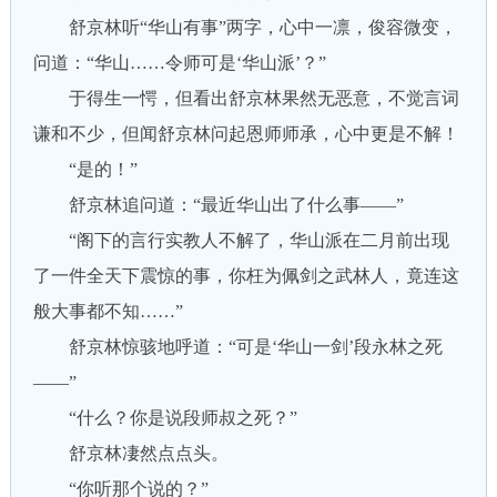
舒京林听“华山有事”两字，心中一凛，俊容微变，
问道：“华山……令师可是‘华山派’？”
于得生一愕，但看出舒京林果然无恶意，不觉言词
谦和不少，但闻舒京林问起恩师师承，心中更是不解！
“是的！”
舒京林追问道：“最近华山出了什么事——”
“阁下的言行实教人不解了，华山派在二月前出现
了一件全天下震惊的事，你枉为佩剑之武林人，竟连这
般大事都不知……”
舒京林惊骇地呼道：“可是‘华山一剑’段永林之死
——”
“什么？你是说段师叔之死？”
舒京林凄然点点头。
“你听那个说的？”