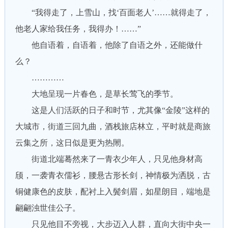
“我得走了，上雪山，找‘百面老人’……就得走了，
他老人家给我任务，我得办！……”
他自语着，自语着，他除了自语之外，还能做什
么？
…………
大地呈现一片春色，是草长莺飞的季节。
这是人们活跃的日子和时节，尤其像“金陵”这样的
大城市，街道三回九曲，酒栈旅店林立，平时就是商旅
云集之所，这日似是更为热閙。
街道北端蓦然来了一青衣少年人，只见他身材高
颀，一袭青衣儒衫，腰悬古形长剑，神情极为洒脱，古
铜健康色的皮肤，配衬上入鬓剑眉，如星朗目，端地是
翩翩浊世佳公子。
只见他目不旁视，大步迈入人群，直向大街中央一