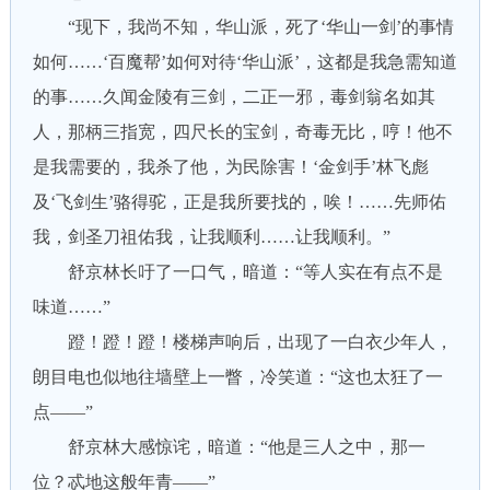
“现下，我尚不知，华山派，死了‘华山一剑’的事情
如何……‘百魔帮’如何对待‘华山派’，这都是我急需知道
的事……久闻金陵有三剑，二正一邪，毒剑翁名如其
人，那柄三指宽，四尺长的宝剑，奇毒无比，哼！他不
是我需要的，我杀了他，为民除害！‘金剑手’林飞彪
及‘飞剑生’骆得驼，正是我所要找的，唉！……先师佑
我，剑圣刀祖佑我，让我顺利……让我顺利。”
舒京林长吁了一口气，暗道：“等人实在有点不是
味道……”
蹬！蹬！蹬！楼梯声响后，出现了一白衣少年人，
朗目电也似地往墙壁上一瞥，冷笑道：“这也太狂了一
点——”
舒京林大感惊诧，暗道：“他是三人之中，那一
位？忒地这般年青——”