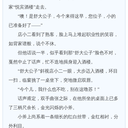
家“悦宾酒楼”走去。
“噢！是舒大公子，今个来得这早，您位子，小的
已准备好了——”
店小二看到了熟客，脸上马上堆起职业性的笑容，
如背家谱般，说个不休。
但他话说一半，似乎看到那“舒大公子”脸色不对，
戛然中止了话声，忙不迭地揖身迎入酒楼。
“舒大公子”斜视店小二一眼，大步迈入酒楼，环目
一扫，临窗挑了一桌坐下，突地微启双唇。
“今个儿，我什么也不吃，别在这噜苏！”
话声甫定，双手曲张之际，在他所坐的桌面上已多
了三柄尺余长，金光闪烁的小斧。
小斧上尚系着一条细长的红白丝带，金红相衬，分
外利目。