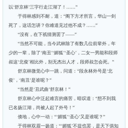
以‘舒京林’三字行走江湖了！……”
于得林感到不耐，道：“阁下方才所言，华山一剑
死了，这话怎讲？你难道见过他不成？……”
“没有，在下祇猜测罢了——”
“当然不可能，当今武林除了有数几位前辈外，年
少的一辈，除了‘南丑’‘媚狐’‘圣心’，二女一男能和段师
叔这‘北俊’相比外，别无杰出人才，段师叔怎会死。”
舒京林微觉心中一跳，问道：“段永林外号是‘北
俊’，‘南丑’是谁呢？”
“当然是‘丑武曲’舒京林！”
舒京林心中泛起难言的痛苦，暗叹道：“想不到我
已名扬江湖，尚被人起了外号！”
倏地，心中一动：“‘媚狐’‘圣心’又是谁呢？”
于得林双眉一扬道：“‘媚狐’不提也罢，是天下俱知