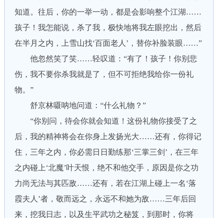
知道。往后，你的一举一动，都是会影响整个江湖……
孩子！我怎能说，杀了我，极快地将我左眼挖出，然后
在半月之内，上雪山找‘百面老人’，替你补脸装眼……”
他忽然笑了笑……轻叹道：“有了！孩子！你别悲
伤，我不要你杀我就是了，但不可拒绝我给你一份礼
物。”
舒京林嗫呐地问道：“什么礼物？”
“你别问，待会你就会知道！这份礼物你接受了之
后，我的精神将会在你身上发扬光大……还有，你得记
住，三年之内，你必需日日勤练那‘三掌三剑’，在三年
之内碰上‘北魔’叶天恨，绝不和他交手，原因是你之功
力尚无法与其匹敌……还有，若在江湖上碰上一名‘落
霞夫人’者，敬而远之，永远不和她为敌……三年后回
来，挖我日志，以及生平武功之秘笈，到那时，你将