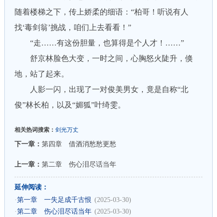
随着楼梯之下，传上娇柔的细语：“柏哥！听说有人
找‘毒剑翁’挑战，咱们上去看看！”
“走……有这份胆量，也算得是个人才！……”
舒京林脸色大变，一时之间，心胸怒火陡升，倏
地，站了起来。
人影一闪，出现了一对俊美男女，竟是自称“北
俊”林长柏，以及“媚狐”叶绮雯。
相关热词搜索：
剑光万丈
下一章：
第四章 借酒消愁愁更愁
上一章：
第二章 伤心泪尽话当年
延伸阅读：
·
第一章 一失足成千古恨
(2025-03-30)
·
第二章 伤心泪尽话当年
(2025-03-30)