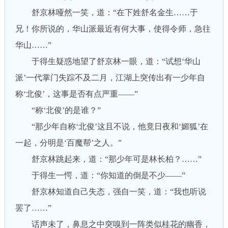
舒京林哑然一笑，道：“在下姓舒名金生……于
兄！你所说的，华山派最近有何大事，使得令师，急往
华山……”
于得生疑惑地望了舒京林一眼，道：“试想‘华山
派’一代掌门失踪不及二月，江湖上突传出有一少年自
称‘北俊’，这事是否有点严重——”
“称‘北俊’的是谁？”
“那少年自称‘北俊’这且不说，他竟日夜和‘媚狐’在
一起，分明是‘百魔帮’之人。”
舒京林跳起来，道：“那少年可是林长柏？……”
于得生一愕，道：“你知道的倒是不少——”
舒京林知道自己失态，强自一笑，道：“我也听说
罢了……”
话声未了，鼻息之中突嗅到一阵类似桂花的幽香，