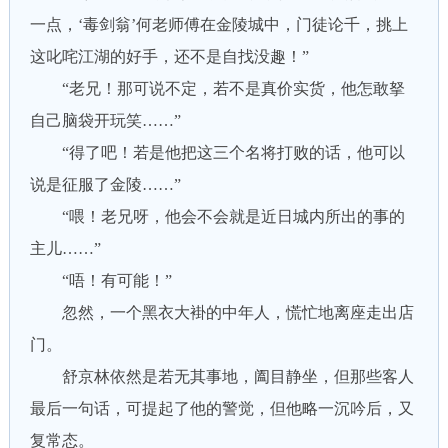
一点，‘毒剑翁’何老师傅在金陵城中，门徒论千，挑上
这叱咤江湖的好手，还不是自找没趣！”
“老兄！那可说不定，若不是真价实货，他怎敢拏
自己脑袋开玩笑……”
“得了吧！若是他把这三个名将打败的话，他可以
说是征服了金陵……”
“喂！老兄呀，他会不会就是近日城内所出的事的
主儿……”
“唔！有可能！”
忽然，一个黑衣大褂的中年人，慌忙地离座走出店
门。
舒京林依然是若无其事地，阖目静坐，但那些客人
最后一句话，可提起了他的警觉，但他略一沉吟后，又
复常态。