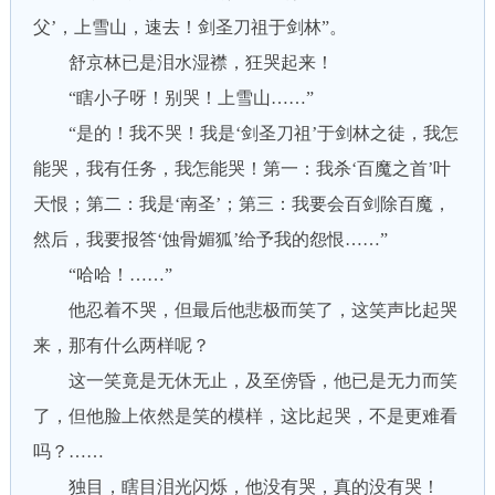
父’，上雪山，速去！剑圣刀祖于剑林”。
舒京林已是泪水湿襟，狂哭起来！
“瞎小子呀！别哭！上雪山……”
“是的！我不哭！我是‘剑圣刀祖’于剑林之徒，我怎
能哭，我有任务，我怎能哭！第一：我杀‘百魔之首’叶
天恨；第二：我是‘南圣’；第三：我要会百剑除百魔，
然后，我要报答‘蚀骨媚狐’给予我的怨恨……”
“哈哈！……”
他忍着不哭，但最后他悲极而笑了，这笑声比起哭
来，那有什么两样呢？
这一笑竟是无休无止，及至傍昏，他已是无力而笑
了，但他脸上依然是笑的模样，这比起哭，不是更难看
吗？……
独目，瞎目泪光闪烁，他没有哭，真的没有哭！