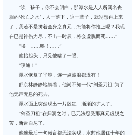
“唉！孩子，你不会明白，那潭水是人人所闻名丧
胆的‘死亡之水’，人一落下，这一辈子，就别想再上来
了，我若不是拼着全身之真元，怎能将你推上呢？我现
在已是神伤力尽，不出一时辰，将会虚脱而死……”
“唉！……唉！……”
他抬起头，只见他瞎了一眼。
“噗通！”
潭水恢复了平静，连一点波浪都没有！
舒京林静静地躺着，他尚不知一代“剑圣刀祖”为了
他无声无息的死去。
潭水面上突然现出一片殷红，渐渐的扩大了。
“剑圣刀祖”在归洞之时，已无法忍受那真元虚脱之
苦，断舌自尽了。
他连最后一句诺言都无法实现，水封他居住十年的