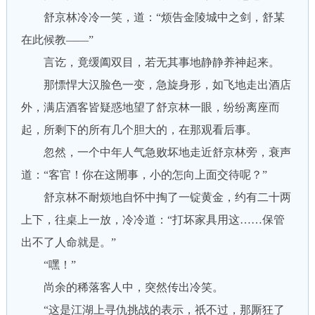
舒京林冷冷一笑，道：“烦告金陵城中之剑，舒某
在此候教——”
言讫，竟缓阖双目，若无其事地静静养神起来。
那慓悍大汉脸色一变，急旋身形，如飞地走出酒店
外，满店酒客皆疑惑地望了舒京林一眼，纷纷离座而
起，所剩下的所有几个胆大的，在那观看后事。
忽然，一个中年人气急败坏地走近舒京林旁，衰声
道：“客官！你在这閙事，小的怎向上面交待呢？”
舒京林不耐烦地自怀中掏了一锭黄金，约有二十两
上下，往桌上一放，冷冷道：“打坏家具用这……保管
出不了人命就是。”
“嘿！”
尚余的稀落客人中，突然传出冷笑。
“这是江湖上寻仇挑战的表示，祇不过，那厮狂了