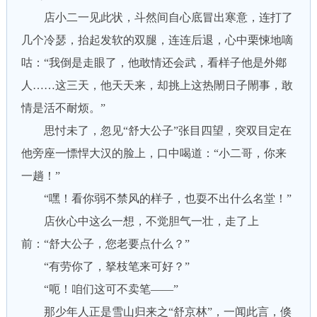
店小二一见此状，斗然间自心底冒出寒意，连打了
几个冷瑟，抬起发软的双腿，连连后退，心中栗悚地嘀
咕：“我倒是走眼了，他敢情还会武，看样子他是外鄕
人……这三天，他天天来，却挑上这热閙日子閙事，敢
情是活不耐烦。”
思忖未了，忽见“舒大公子”张目四望，突双目定在
他旁座一慓悍大汉的脸上，口中喝道：“小二哥，你来
一趟！”
“嘿！看你弱不禁风的样子，也耍不出什么名堂！”
店伙心中这么一想，不觉胆气一壮，走了上
前：“舒大公子，您老要点什么？”
“有劳你了，拏枝笔来可好？”
“呃！咱们这可不卖笔——”
那少年人正是雪山归来之“舒京林”，一闻此言，倏