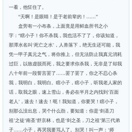
一看，他怔住了。
“天啊！是眼睛！是于老前辈的！……”
盒旁有一小布条，上面竟是用鲜血所书之小
字：“瞎小子！你不杀我，我也活不了了，你该知道，
那潭水名叫‘死亡之水’，人兽落下，绝无生还可能，我
凭一甲子真元之气，将你推上，但无法防止我真元消耗
过巨，以致虚脱而死，我之要求你杀我，无非是了却我
八十年前一段誓言罢了……罢了罢了，你之不忍心杀
我，我明白，我明白。瞎小子，瞎小子，听我老人家的
话，取我之眼，速上雪山，务必在半月之内找到‘百面
老人’，速去！速去！呃！我知道，你要哭！瞎小子，
别那么没出息，哭个什么劲，要知道：你是‘剑圣刀
祖’之徒‘南圣’舒京林，也是‘剑之圣，刀之祖’第三代弟
子……小子，再哭我要骂人了。别哭！叫一声：‘师