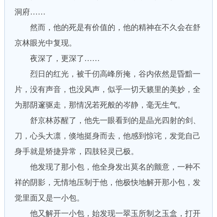
洞府……
然而，他的死是有价值的，他的精神在不久会在舒
京林眼光中复现。
夜深了，更深了……
烈日的红光，被千仞高峰所掩，谷内依然是昏黯一
片，没有声音，也没风声，似乎一切天籁里的美妙，全
为那阴邃驱走，那情况若死般的岑静，毫无生气。
舒京林苏醒了，他先一眼看到的是晶光四射的剑、
刀，心头大凛，倏地挺身而去，他感到惊诧，发觉自己
身手就是矫捷异常，四肢轻灵已极。
他发现了那小包，他全身发出莫名的颤意，一种不
祥的阴影，无情地压制于他，他极快地解开那小包，发
觉里面又是一小包。
他又解开一小包，始发现一翠玉所制之玉盒，打开