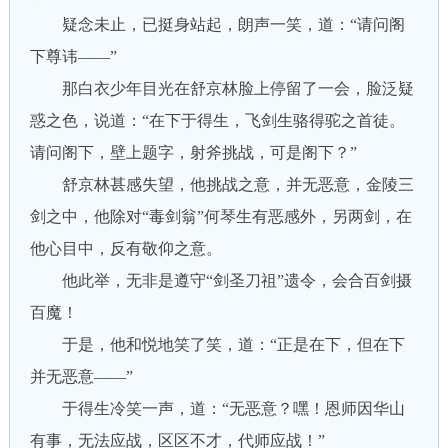
疑念未止，已挺身站起，朗声一笑，道：“请问阁
下尊讳——”
那白衣少年目光在舒京林脸上停留了一会，脸泛疑
惑之色，说道：“在下于得生，飞剑生骆得驼之首徒。
请问阁下，壁上题字，射斧挑战，可是阁下？”
舒京林甚感失望，他挑战之意，并无恶意，金陵三
剑之中，他除对“毒剑翁”何琴生有恶感外，另两剑，在
他心目中，反有敬仰之意。
他此举，无非是遵守“剑圣刀祖”遗令，会合百剑摄
百魔！
于是，他和悦地笑了笑，道：“正是在下，但在下
并无恶意——”
于得生冷笑一声，道：“无恶意？嘿！恩师因华山
有事，无法应战，区区不才，代师应战！”