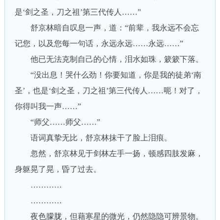
是‘剑之圣，刀之祖’第三代传人……”
舒京林暗自叹息一声，道：“前辈，我永远不会忘
记您，以及您每一句话，永远永远……永远……”
他已无法克制自己的心情，泪水如珠，簌簌下落。
“没出息！哭什么劲！你要知道，你是我的徒弟‘南
圣’，也是‘剑之圣，刀之祖’第三代传人……呃！对了，
你得叫我一声……”
“师父……师父……”
语词真挚无比，舒京林抹干了脸上泪痕。
忽然，舒京林见于剑林左手一扬，顿感四肢发麻，
身躯晃了晃，昏了过去。
…………
…………
夜色朦胧，但藉寒星的微光，仍然隐隐可辨景物。