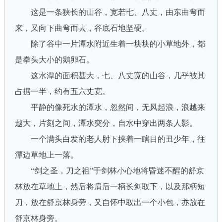
这是一条狭长的山谷，宽若七、八丈，由东曲弯而
来，又向下曲弯而去，谷底石地坚硬。
除了谷中一片潭水附近生着一块块的小草地外，都
是拳头大小的鹅卵石。
这水潭的面积甚大，七、八丈宽的山谷，几乎被其
占据一半，约有五六丈宽。
平静的像死水的潭水，忽然间，无风起浪，浪越来
越大，片刻之间，潭水突分，自水中穿出两条人影。
一个满头白发的老人肘下挟着一瞎目的丑少年，往
潭边草地上一落。
“剑之圣，刀之祖”于剑林小心地将昏迷不醒的舒京
林放在草地上，然后将肩后一柄长剑取下，以及那柄短
刀，放在舒京林身旁，又自怀中取出一个小包，亦放在
舒京林身旁。