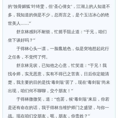
的‘蚀骨媚狐’叶绮雯，但‘圣心倩女’，江湖上的人知道不
多，我知道的倒是不少，总而言之，是个玉洁冰心的绝
世美人……”
舒京林感到不耐烦，忙摇手阻止道：“于兄，咱们
坐下谈好吗？”
于得林心头一凛，一脸尶尬色，似是突地想起此行
之任务，不觉愕了愕。
舒京林见状，已知他之心意，忙笑道：“于兄！我
找令师，实无恶意，实有不得已之苦衷，日后你定能清
楚，我主要的目的是找‘毒剑翁’罢了，现在‘毒剑翁’尚未
出现，咱们何不聊聊，交个朋友！”
于得林微微笑，道：“也罢，候‘毒剑翁’来后，你若
是还有命在的话，我于得林当维护师门之盛望，与你一
战。现在咱们交朋友，呃，朋友，你贵姓？”