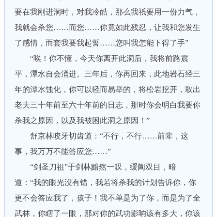
要在我刚进洞时，对我冷酷，那么我祇要用一份力气，
我就会杀您……而您……你竟如此残忍，让我和您发生
了感情，而套我要我起誓……您叫我怎能下得了手”
“唉！你不懂，今天你离开此洞后，我将前路震
平，潭水自会涌进。三年后，你再回来，此地岩石经三
年的潭水蚀化，你可以轻而易举的，将松岩挖开，取出
老夫三十年前至六十年前的日志，那时你会明白我要你
杀我之原因，以及我被困此洞之原因！”
舒京林咬牙切齿道：“不行，不行……前辈，这
事，我万万不能答应您……”
“剑圣刀祖”于剑林黯然一叹，缓阖双目，暗
道：“我的眼光没有错，我若将杀我的计划告诉你，你
更不会答应我了，孩子！我不单是为了你，而是为了全
武林，你瞎了一眼，那对你的武功影响该有多大，你该