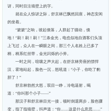
讶，同时目注墙壁上的字。
就在众人惊讶之际，舒京林已飘然回座，神态安闲
的坐着。
“簌簌”之响，彼起倏落，人群起了骚动，倏
地！“刷！刷！刷！”三条金光，电也似地自酒客们头顶
上飞过，众人在一瞬眼之间，那三个人名姓上已多了
柄，柄系红丝带，金光闪烁的小斧。
一时之间，喧嚷之声大起，在舒京林旁座的慓悍
汉，霍地站起，脸色一沉，怒吼道：“小子，你吃了豹
胆了！”
舒京林勃然大怒，双目一睁，冷电逼射，喝
道：“你叫那个小子——”
那汉子和舒京林目光一接，顿时倒退两步，脸色骤
变，指了指墙壁，抖声道：“你……这是什么意思……”