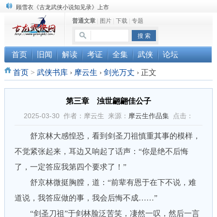
顾雪衣《古龙武侠小说知见录》上市
普通文章
|
图片
|
下载
|
专题
“武侠书库”查缺补漏活动圆满结束
《古龙小说原貌探究》修订版已上市
首页
旧闻
解读
考证
全集
武侠
论坛
首页
>
武侠书库
›
摩云生
›
剑光万丈
›
正文
第三章 浊世翩翩佳公子
2025-03-30 作者：摩云生 来源：
摩云生作品集
点击：
舒京林大感惶恐，看到剑圣刀祖慎重其事的模样，
不觉紧张起来，耳边又响起了话声：“你是绝不后悔
了，一定答应我第四个要求了！”
舒京林微挺胸膛，道：“前辈有恩于在下不说，难
道说，我答应做的事，我会后悔不成……”
“剑圣刀祖”于剑林脸泛苦笑，凄然一叹，然后一言