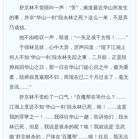
舒京林不觉唔叫一声：“苦”，难道最近华山所发生
的事，并非“华山一剑”段永林之死？这么一来，不是弄
巧成拙。
他不由暗叹一声，暗道：“一失足成千古恨！……”
于得林见状，心中大异，厉声问道：“现下江湖上
何人不知‘华山一剑’段永林失踪之事，二月前，正是段
师叔回华山之日，那一日在华山门徒心目之中，极为重
要，段师叔竟逾期不归，而现在已二个月过去了，毫无
音讯……”
舒京林不觉松了一口气：“百魔帮在等什么？……
江湖上竟还不知‘华山一剑’段永林已死，唉！……这是
我的罪孽之一！……我得往华山一趟，告诉他们，段永
林已死，但是，我说是谁杀的呢？唉！我就说是‘丑武
曲’舒京林杀的，尸体在‘百魔帮’……唉！往后，我无法