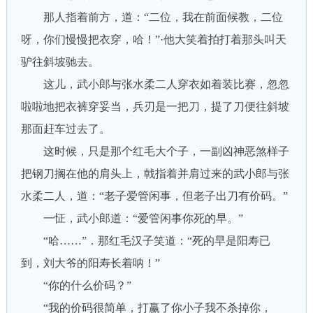
那人指着前方，道：“二位，我在前面候教，二位
呀，你们慢慢把衣穿，哈！”·他大笑着拍打着那头叫天
驴往斜坡驰去。
这儿，武小郎与张水柔二人穿衣如着装比赛，忽忽
啦啦地把衣裤穿妥当，兵刃是一把刀，提了刀便往斜坡
那面赶车过去了。
这时候，只是那个红毛大个子，一副凶神恶煞样子
把钢刀搁在他的肩头上，戟指着并肩过来的武小郎与张
水柔二人，道：“老子爱管闲事，但老子出刀有价码。”
一怔，武小郎道：“爱管闲事你死的早。”
“哈……”．那红毛汉子笑道：“死的早是阳寿已
到，刘大爷的阳寿长着呐！”
“你的什么价码？”
“我的价码很简单，打赢了你小子我不杀掉你，