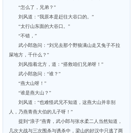
“怎么了，兄弟？”
刘风道：“我原本是赶往大谷口的。”
“太行山东面的大谷口。”
“不错，”
武小郎急问：“刘兄去那个野狼满山走又兔子不拉
屎地方，千什么？”
刘风指着北方，道：“搭救咱们兄弟呀！”
武小郎急问：“谁？”
“燕大山呀！”
“谁是燕大山？”
刘风道：“也难怪武兄不知道，这燕大山并非别
人，乃燕青燕大伯的儿子呀！”
提到“浪子”燕青，武小郎与张水柔二人当然知道，
几次大战与三次围杀与诱杀中，梁山的好汉中只逃了两