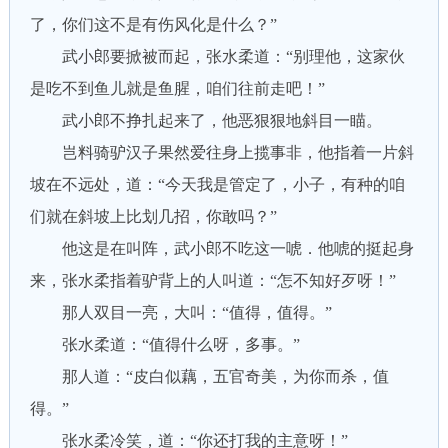
了，你们这不是有伤风化是什么？”
武小郎要掀被而起，张水柔道：“别理他，这家伙
是吃不到鱼儿就是鱼腥，咱们往前走吧！”
武小郎不挣扎起来了，他恶狠狠地斜目一瞄。
岂料骑驴汉子果然爱往身上揽事非，他指着一片斜
坡在不远处，道：“今天我是管定了，小子，有种的咱
们就在斜坡上比划几招，你敢吗？”
他这是在叫阵，武小郎不吃这一唬．他唬的挺起身
来，张水柔指着驴背上的人叫道：“怎不知好歹呀！”
那人双目一亮，大叫：“值得，值得。”
张水柔道：“值得什么呀，多事。”
那人道：“皮白似藕，五官奇美，为你而杀，值
得。”
张水柔冷笑，道：“你还打我的主意呀！”