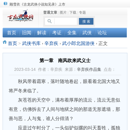
顾雪衣《古龙武侠小说知见录》上市
普通文章
|
图片
|
下载
|
专题
“武侠书库”查缺补漏活动圆满结束
《古龙小说原貌探究》修订版已上市
首页
旧闻
解读
考证
全集
武侠
论坛
首页
>
武侠书库
›
辛弃疾
›
武小郎北国游侠
›
正文
第一章 南风吹来武义士
2023-03-14 作者：辛弃疾 来源：
辛弃疾作品集
点击：
秋风带着霜寒，落叶随地卷起，眼看着北国大地又
将严冬来临了。
灰苍苍的天空中，满布着厚厚的流云，流云无意似
有意，仿佛拆去了人间与地狱之间的那道无形遮墙，那
善与恶，人与鬼，谁人分得清？
应是过午时分了，一头似驴似骡的叫天畜牲，孤独