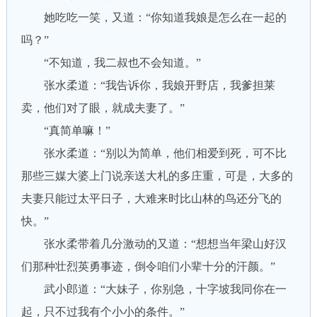
她吃吃一笑，又道：“你知道我娘是怎么在一起的
吗？”
“不知道，我二叔也不会知道。”
张水柔道：“我告诉你，我娘开野店，我爹担莱
卖，他们对了眼，就成夫妻了。”
“真简单嘛！”
张水柔道：“别以为简单，他们相爱到死，可不比
那些三媒大婆上门说亲送大札的多庄重，可是，大多的
夫妻只能过太平日子，大难来时比山林的鸟还分飞的
快。”
张水柔带着几分激动的又道：“想想当年梁山好汉
们那种壮烈英勇事迹，倒令咱们小辈十分的汗颜。”
武小郎道：“大妹子，你别急，十字坡我同你在一
起，只不过我有个小小的条件。”