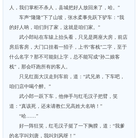
人，我们掌柜不杀人，县城把好人放回来了，哈。”
车声“隆隆”下了山坡，张水柔事先跃下驴车：“我
的好人呐，咱们到了家，这就是咱们家。”
武小郎站在车辕上抬头看，只见是两座大房，前店
房后客房，大门口挂着一招子，上书“客栈”二字，至于
什么名字？那不可能刻上字，总不能写成“孙二娘客
栈”，那会吓跑所有的客人。
只见红面大汉走到车前，道：“武兄弟，下车吧，
咱们店中喝个醉。”
武小郎一跃下车，他伸手与红毛汉子把臂，笑
道：“真该死，还未请教仁兄高姓大名呐！”
“哈……”
好一阵狂笑，红毛汉子挺了一下胸膛，道：“我爹
的名字叫刘唐，我叫刘风呀！”