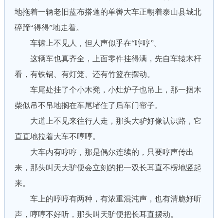
地拖着一辆老旧蓝布搭蓬的单辔大车正朝着泰山县城北
碎蹄“得得”地走着。
车辕上不见人，但人声似乎在“哼哼”。
这辆车也真齐全，上面零件挂得满，先自车辕木杆
看，有铁锅、有灯笼、还有竹篮在摆动。
车尾处挂了个小木凳，小灶炉子也吊上，那一捆木
柴似吊不吊地搁在车尾堵住了后车门帘子。
大道上不见来往行人走，那头大驴好像认识路，它
直直地拉着大车不哼哼。
大车内有哼哼，那是偶尔连续的，只要哼声传出
来，那头叫天大驴便会立刻的把一双长耳直不楞地竖起
来。
车上的哼哼有两种，有浓重混沌声，也有清脆好听
声，哼哼不好听，那头叫天驴便把长耳直摆动。