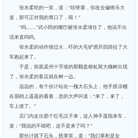
张水柔吃的一笑，道：“哇呀塞，你改去偏锋乐大
道，那可正对我的胃口了，嘻！”
“呜……”武小郎的嘴巴被张水柔堵住了，他说不出
话来直呜呜。
张水柔的动作很过火，吓的大毛驴洒开四蹄拉了大
车跑起来了。
于是，前面孟州十字坡的那颗盘根虬髯大槐树出现
了，张水柔的客店就在树一边。
远远的，有个伙计站在一槐大石头上，他手搭凉棚
在眉梢上遥遥的看着，忽的大声叫道：“来了，来了，
车上坡了。”
店门内走出那个红毛汉子来，这人伸手遥指来车，
道：“我说的不错吧，这不是来了吗？”
那伙计跳下石头，抚掌笑，道：“我们掌柜是女