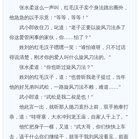
张水柔这么一声叫，红毛汉子卖个身法跳出圈外，
他急急的以手示意：“等等，等等！”
武小郎收住刀，叱道：“老子正要以旋风刀法杀了
你这爱管闲事的家伙，你……怕了？”
姓刘的红毛汉子嘿嘿一笑：“谁怕谁呀，只不过话
得说清楚，刚才你的爱人叫什么旋风刀法的。”
张水柔道：“你也听过旋风刀法？”
姓刘的红毛汉子，道：“也曾听我老子提过，当年
他的好兄弟叫武松，一路旋风刀法不赖，难道……”
武小郎道：“武松是我二叔是也！”
他此言一出，就听那人抛刀直扑上前，双手抱拳打
恭，道：“哇呀塞，大水冲到龙王庙，自家人干上了。”
他忙把身子一横，又道：“武大哥，你们快快上车
去，该干什么你们继续干，就等于我刘风没看见，前面