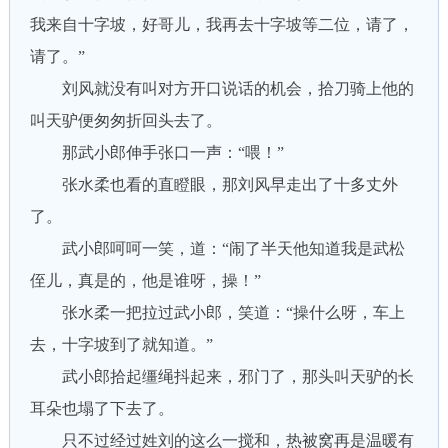
我来自十字坡，好哥儿，我再去十字坡等二位，请了，
请了。”
刘风就没有叫对方开口说话的机会，拾刀骑上他的
叫天驴便匆匆折回头去了。
那武小郎伸手张口一声：“喂！”
张水柔也看的直瞪眼，那刘风早走出了十多丈外
了。
武小郎呵呵一笑，道：“闹了半天他知道我是武松
侄儿，真是的，他是谁呀，操！”
张水柔一把拉过武小郎，笑道：“操什么呀，车上
去，十字坡到了就知道。”
武小郎拾起缰绳抖起来，邪门了，那头叫天驴的长
耳朵也塌了下去了。
只不过经过姓刘的这么一搅和，热被窝再是温暖有