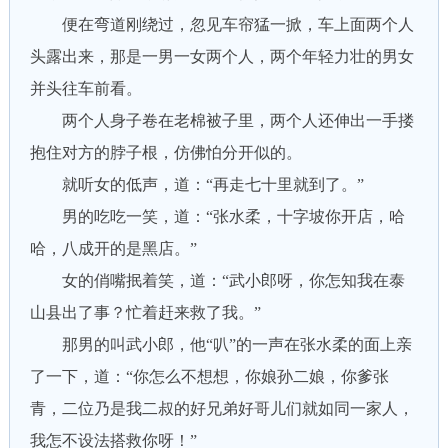
便在弯道刚绕过，忽见车帘猛一掀，车上面两个人
头露出来，那是一男一女两个人，两个年轻力壮的男女
并头往车前看。
两个人身子卷在老棉被子里，两个人还伸出一手搂
抱住对方的脖子根，仿佛怕分开似的。
就听女的低声，道：“再走七十里就到了。”
男的吃吃一笑，道：“张水柔，十字坡你开店，哈
哈，八成开的是黑店。”
女的俏嘴抿着笑，道：“武小郎呀，你怎知我在泰
山县出了事？忙着赶来救了我。”
那男的叫武小郎，他“叭”的一声在张水柔的面上亲
了一下，道：“你怎么不想想，你娘孙二娘，你爹张
青，二位乃是我二叔的好兄弟好哥儿们就如同一家人，
我怎不设法搭救你呀！”