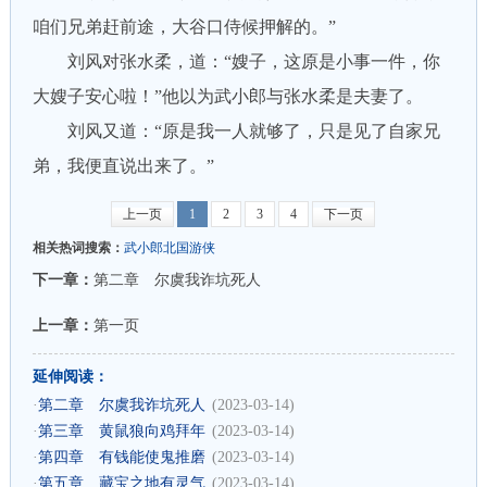
咱们兄弟赶前途，大谷口侍候押解的。”
刘风对张水柔，道：“嫂子，这原是小事一件，你
大嫂子安心啦！”他以为武小郎与张水柔是夫妻了。
刘风又道：“原是我一人就够了，只是见了自家兄
弟，我便直说出来了。”
上一页
1
2
3
4
下一页
相关热词搜索：
武小郎北国游侠
下一章：
第二章 尔虞我诈坑死人
上一章：
第一页
延伸阅读：
·
第二章 尔虞我诈坑死人
(2023-03-14)
·
第三章 黄鼠狼向鸡拜年
(2023-03-14)
·
第四章 有钱能使鬼推磨
(2023-03-14)
·
第五章 藏宝之地有灵气
(2023-03-14)