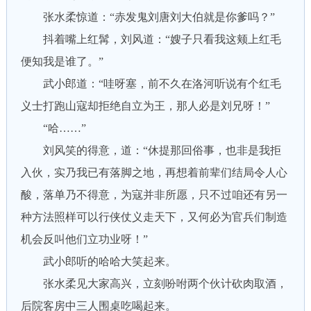
张水柔惊道：“赤发鬼刘唐刘大伯就是你爹吗？”
抖着嘴上红髯，刘风道：“嫂子只看我这颊上红毛
便知我是谁了。”
武小郎道：“哇呀塞，前不久在洛河听说有个红毛
义士打跑山寇却拒绝自立为王，那人必是刘兄呀！”
“哈……”
刘风笑的得意，道：“休提那回俗事，也非是我拒
入伙，实乃我已有落脚之地，再想着前辈们结局令人心
酸，落单乃不得意，为寇并非所愿，只不过咱还有另一
种方法照样可以行侠仗义走天下，又何必为官兵们制造
机会反叫他们立功业呀！”
武小郎听的哈哈大笑起来。
张水柔见大家高兴，立刻吩咐两个伙计砍肉取酒，
后院客房中三人围桌吃喝起来。