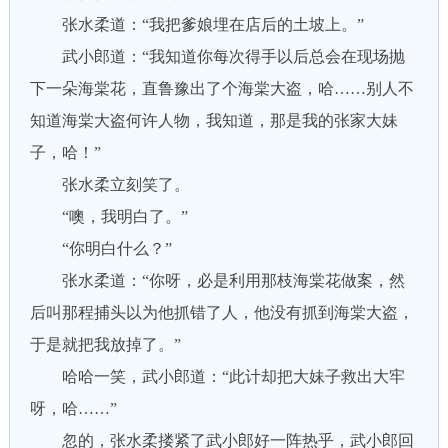
张水柔道：“我把爹娘埋在店后的土坡上。”
武小郎道：“我知道你每次得手以后总会在现场抛
下一朵海棠花，直鲁豫出了个海棠大盗，哈……别人不
知道海棠大盗何许人物，我知道，那是我的张家大妹
子，哈！”
张水柔立刻笑了。
“噢，我明白了。”
“你明白什么？”
张水柔道：“你呀，必是利用那枝海棠花做案，然
后叫那程捕头以为他抓错了人，他没有抓到海棠大盗，
于是就把我放掉了。”
哈哈一笑，武小郎道：“此计却把大妹子救出大牢
呀，哈……”
忽的，张水柔搂紧了武小郎好一阵热乎，武小郎回