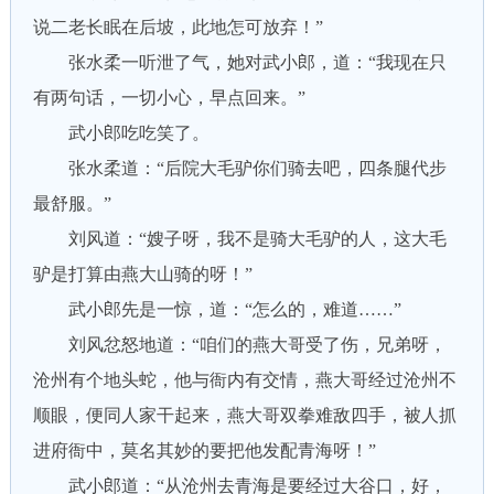
说二老长眠在后坡，此地怎可放弃！”
张水柔一听泄了气，她对武小郎，道：“我现在只
有两句话，一切小心，早点回来。”
武小郎吃吃笑了。
张水柔道：“后院大毛驴你们骑去吧，四条腿代步
最舒服。”
刘风道：“嫂子呀，我不是骑大毛驴的人，这大毛
驴是打算由燕大山骑的呀！”
武小郎先是一惊，道：“怎么的，难道……”
刘风忿怒地道：“咱们的燕大哥受了伤，兄弟呀，
沧州有个地头蛇，他与衙内有交情，燕大哥经过沧州不
顺眼，便同人家干起来，燕大哥双拳难敌四手，被人抓
进府衙中，莫名其妙的要把他发配青海呀！”
武小郎道：“从沧州去青海是要经过大谷口，好，