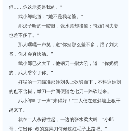
但……你这老婆是我的。”
武小郎叱道：“她不是我老婆。”
那汉子听的一瞪眼，张水柔却接道：“我们同夫妻
也差不多了。”
那人嘿嘿一声笑，道“你别那么差不多，跟了刘大
爷，你才会真快活。”
武小郎已火大了，他钢刀一指大吼，道：“你奶奶
的，武大爷宰了你。”
好猛的一刀瞄准那姓刘头上砍劈而下，不料这姓刘
的也不含糊，举刀一挡间便随之七刀一路砍过来。
武小郎叫了一声“来得好！”二人便在这斜坡上狠干
起来了。
就在二人杀得性起，一边的张水柔大叫：“小郎
哥，使出你=叔的旋风刀侍候这红毛子上路吧。”