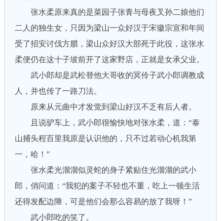
张水柔原来真的是菜园子张青与母夜叉孙二娘他们
二人的独生女，只因为梁山一众好汉于宋徽宗宣和年间
受了招安讨伐方腊，梁山众好汉大部死于此役，这张水
柔便仍在这十子坡前开了这家野店，正就是女承父业。
武小郎却是武松替他大哥收的冥伶子武小郎调教成
人，并也传了一路刀法。
原来从元曲中才发觉到梁山好汉不乏有后人者。
且说驴车上，武小郎很愉快地对张水柔，道：“泰
山捕头程百里我原是认识他的，只不过若动心机我第
一，哈！”
张水柔光溜溜似灵蛇的身子紧贴住光溜溜的武小
郎，俏问道：“我犯的案子不轻也不重，吃上一顿生活
还得发配边陲，可是他们会那么容易的放了我呀！”
武小郎吃的笑了。