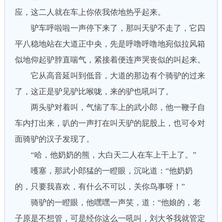
应，这二人就在车上你依我侬地热乎起来。
驴车呼啦啦一声停下来了，那叫天驴不走了，它四
平八稳地站在大道正中央，先是呼噜呼噜地宛似拉风箱
似地仰起驴脖直喘气，紧接着便连声哭丧似的叫起来。
它从高音延叫到低音，大道的那边有个骑驴的过来
了，这正是驴见驴比喉咙，来的驴也吼叫了。
两头驴对着叫，气恼了车上的武小郎，他一鞭子自
车内打出来，叭的一声打在叫天驴的屁股上，也可令对
面骑驴的汉子发现了。
“哈，他奶奶的熊，大白天二人在车上干上了。”
嚄塞，那武小郎猛的一瞪眼，沉叱道：“他奶奶
的，只要我喜欢，有什么不可以，关你鸟事呀！”
骑驴的一瞪眼，他嘿嘿一声笑，道：“他娘的，老
子原是不想管，可是经你这么一吼叫，刘大爷我就管定