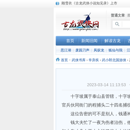
顾雪衣《古龙武侠小说知见录》上市
“武侠书库”查缺补漏活动圆满结束
普通文章
|
《古龙小说原貌探究》修订版已上市
首页
新闻旧闻
解读古龙
恶江湖
|
废园刀声
|
凤驭龙
|
狐仙与我
|
首页
>
武侠书库
›
辛弃疾
›
武小郎北国游侠
›
2023-03-14 11:1
十字坡属于泰山县管辖，十字坡
官兵伙同衙门的程捕头二十四名捕
这位告密的可不是别人，钱通神
钱大夫忙了一夜为伤者治伤，他