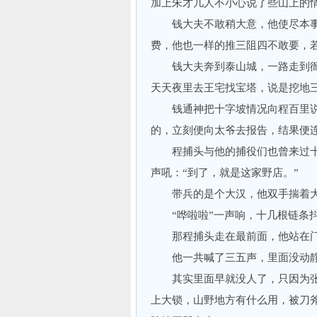
加上朱才几人不小心说了些山上的
钱大夫不敢稍大意，他使尽本事
费，他也一样的推三阻四不敢要，
钱大夫奔到泰山城，一路走到衙
天天夜里去王宅找宝塔，说是挖地
钱通神把十字坡情况向程百里说
的，立刻便向太爷去报告，结果便
程捕头与他的捕役们也曾来过十
声吼：“到了，就是这家野店。”
带兵的是个大汉，他双手揣着大关
“哗啦啦”一声响，十几根链条抖
那程捕头走在最前面，他站在门下
他一共喊了三五声，里面没动静
其实里面早就没人了，只因为张
上大锁，山野地方有什么用，被刀