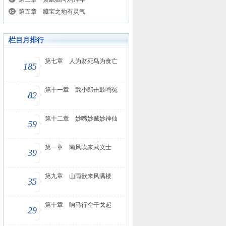
第五章 藏宝之地有灵气
栏目月排行
第七章 人为财死鸟为食亡
185
第十一章 武小郎击鼓鸣冤
82
第十二章 妙嘴妙贼妙神仙
59
第一章 南风吹来武义士
39
第九章 山雨欲来风满楼
35
第十章 响马行空干戈起
29