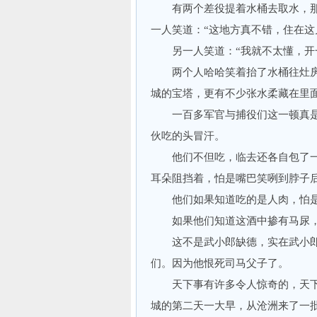
有两个差役提着水桶去取水，那
一人笑道：“这地方真不错，住在这
另一人笑道：“我就不太懂，开一
两个人哈哈笑着抬了水桶往灶房
城的宝塔，更有不少张水柔藏在里
一百多军官与捕役们这一顿真是
伙吃的头冒汗。
他们不但吃，临去还各自包了一
耳朵阻挡着，怕是嘴巴笑咧到脖子
他们如果知道吃的是人肉，怕是
如果他们知道这酒中掺有马尿，
这不是武小郎缺德，实在武小郎
们。因为他恨死司马父子了。
天下事有许多令人惊奇的，天下
城的第二天一大早，从沧洲来了一