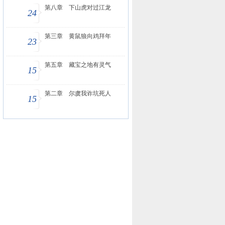
第八章 下山虎对过江龙
24
第三章 黄鼠狼向鸡拜年
23
第五章 藏宝之地有灵气
15
第二章 尔虞我诈坑死人
15