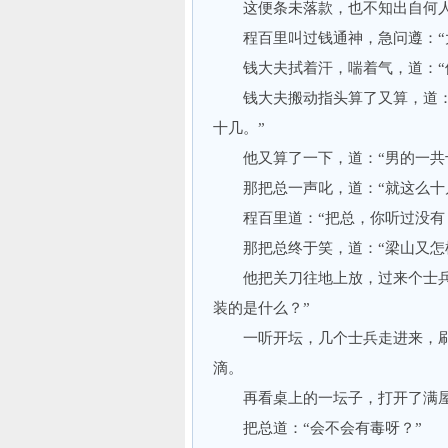
这便条未落款，也不知出自何人
程百里叫过钱通神，急问遵：“大
钱大夫拭着汗，喘着气，道：“他
钱大夫搬动指头算了又算，道：“
十几。”
他又算了一下，道：“男的一共十
那把总一声叱，道：“就这么十几
程百里道：“把总，你听过没有，
那把总终于笑，道：“梁山又怎样
他把关刀往地上放，过来个士兵接
装的是什么？”
一听开坛，几个士兵走进来，刷
滴。
再看桌上的一坛子，打开了满屋酒
把总道：“会不会有毒呀？”