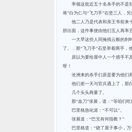
率领这批近五十名杀手的不是别人
将”白为仁与“飞刀手”右坚三人，
他二人乃是代表和亲王爷前来十
胆出面，这件事便由他们五人再率
一大早这些人同掩残云般的刹时
了。．那“飞刀手”石坚举着两手，他
原以为要给屋中人一个措手不及
呀！
沧洲来的杀手们原是要为他们死
他们差一天与官兵遇上了，那白
几个头头商量了。
那“血刀”张展，道：“等咱们吃
巴里格急叱道：“不可以”。
张展道：“巴兄有何指教？”
巴里格道：“烧了屋子事小，万一