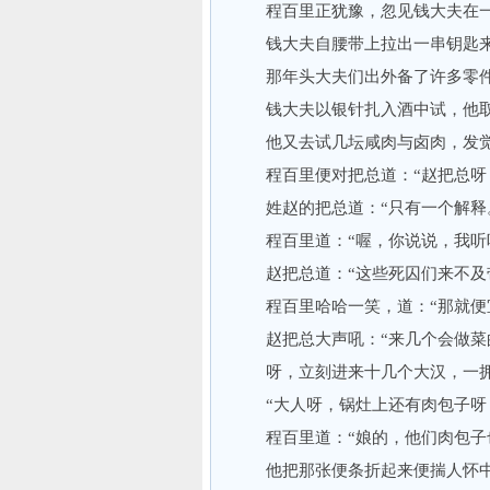
程百里正犹豫，忽见钱大夫在一旁
钱大夫自腰带上拉出一串钥匙来
那年头大夫们出外备了许多零件
钱大夫以银针扎入酒中试，他取出
他又去试几坛咸肉与卤肉，发觉
程百里便对把总道：“赵把总呀，
姓赵的把总道：“只有一个解释
程百里道：“喔，你说说，我听
赵把总道：“这些死囚们来不及带
程百里哈哈一笑，道：“那就便宜
赵把总大声吼：“来几个会做菜的
呀，立刻进来十几个大汉，一拥
“大人呀，锅灶上还有肉包子呀
程百里道：“娘的，他们肉包子也
他把那张便条折起来便揣人怀中，