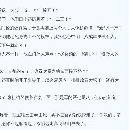
一大步，道：“把门撞开！”
，他们口中还厉叫着：“一二三！”
门栓的还真紧，于是再加上两个人，大伙拼命撞，“轰”的一声门
表明他老兄身先士卒的模样，其实他心中明，八成屋里没有人。
下午就走光了。
不一样，他在门外大声骂：“操你娘的，银呢？”（银乃人的
，人都跑光了，你看这屋内的东西怪不怪？”
还真叫他开了眼界了，怎么店房内一排排放着大坛子，还有大
-张粗俗的便条在桌上面，那是写的歪七歪八，但仍然知道上
着：找宝塔应去泰山城．再不去官家就快挖走了，你娘的，啃
，惹你不起躲得起，爷们远走高飞到山里去了。”