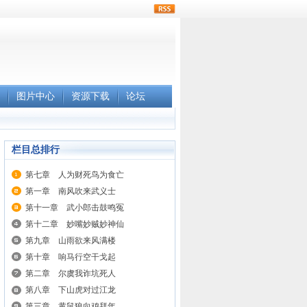
rss
图片中心
资源下载
论坛
栏目总排行
第七章 人为财死鸟为食亡
第一章 南风吹来武义士
第十一章 武小郎击鼓鸣冤
第十二章 妙嘴妙贼妙神仙
第九章 山雨欲来风满楼
第十章 响马行空干戈起
第二章 尔虞我诈坑死人
第八章 下山虎对过江龙
第三章 黄鼠狼向鸡拜年