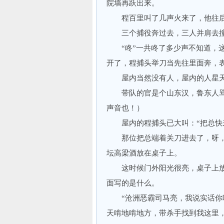
院墙再跃出来。
程百里叫了几声火来了，他往后退
三个捕役奔过去，三人并肩去撞门
“咚”一共咚了多少声不知道，这
开了，程捕头举刀当先往里面奔，
屋内当然没有人，屋内的人星天
带队的官是个山东汉，鲁东人骂人
声音也！）
屋内的程捕头已大叫：“把总快来
那位把总端着关刀进去了，呀，
坛高梁酒放在桌子上。
这时候门外阳光很亮，桌子上放了
面写的是什么。
“沧洲恶霸司马亮，我说实话你听
天啃地啃地方，带杀手找到我这里