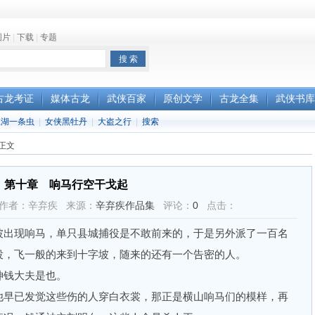
图片
|
下载
|
专题
古龙考证
媒体古龙
武侠百家
原创文学
古龙全集
武侠书库
江湖一条虫
|
女侠黑牡丹
|
大盗之行
|
搜索
正文
第十章 响马行空干戈起
3:53 作者：辛弃疾 来源：
辛弃疾作品集
评论：
0
点击：
出现响马，单只县城捕役是不敢前来的，于是另外派了一百名
役，飞一般的来到十字坡，随来的还有一个告密的人。
钱大夫是也。
早已发觉这些伤的人穿白衣裳，那正是横山响马们的模样，再