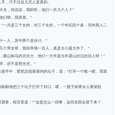
手，只不过这儿无人是真的。
夫，你说说，我听听，他们一共几个人？”
们呐，我算算。”
一共是三个女的，对三个女的，一个年纪四十多，另外两人二
一人，其中两个是伙计。”
个男女呀，我却率领一百人，真是太小题大作了。”
横山响马的功夫大，他们一大半是当年梁山好汉的后人呀！”
，还不是死光光。”
手中，那把总指着屋内的坛子，道：“打开一个瞧一瞧，里面
刷刷地把三个坛子打开了封口，嚯，一股子肉香令人垂涎欲
香，程百里道：“”这是怎么一回事，这些东西会留下来？