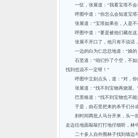
一怔，张展道：“我看宝塔不会
呼图中道：“你怎么会知道宝塔不
张展道：“宝塔如果在，人是不
呼图中道：“要是被他们藏在这儿
张展不开口了，他只有不说话，
一边的白为仁忿忿地道：“娘的，
石坚道：“咱们扑了个空，不如把
找到也说不一定呀！”
呼图中立刻点头，道：“对，你们
张展道：“找不到宝物再烧屋。
巴里格道：“找不到宝物也不能放
于是，由石坚把来的杀手们分成
刹时间两批人马分开来，头一批
走边往地面敲敲打打地仔细听，林
二十多人自外围林子找到墙边与房