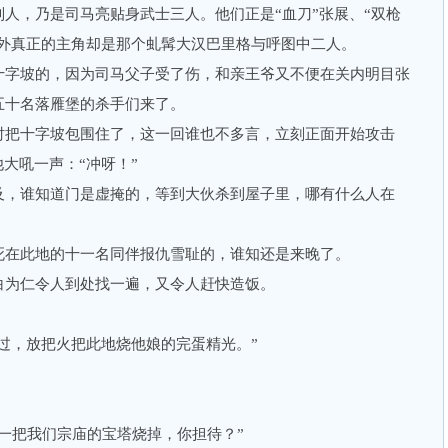
，乃是司马亮贴身武士三人。他们正是“血刀”张展、“双枪
另外真正的主角却是那个虬髯大汉巴里格与呼图中二人。
字坡的，因为司马父子受了伤，和亲王爷又不便在关内明目张
五十名落雁堡的杀手们来了。
把十字坡包围住了，这一回谁也不多言，立刻正面开始攻击
大吼一声：“冲呀！”
，谁知道门是虚掩的，等到大伙杀到屋子里，哪有什么人在
在此地的十一名同伴报仇雪耻的，谁知还是来晚了。
为仁令人到处找一遍，又令人赶快造饭。
过，放把火把此地烧他娘的完蛋精光。”
把我们宗庙的宝塔烧掉，你担待？”