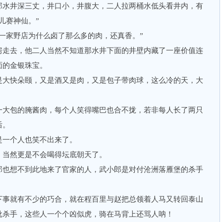
水井深三丈，井口小，井腹大，二人拉两桶水低头看井内，有
儿赛神仙。”
家野店为什么卤了那么多的肉，还真香。”
走去，他二人当然不知道那水井下面的井壁内藏了一座价值连
面的金银珠宝。
大快朵颐，又是酒又是肉，又是包子带肉球，这么冷的天，大
大包的腌酱肉，每个人笑得嘴巴也合不拢，若非每人长了两只
后。
一个人也笑不出来了。
当然更是不会喝得坛底朝天了。
也想不到此地来了官家的人，武小郎是对付沧洲落雁堡的杀手
事就有不少的巧合，就在程百里与赵把总领着人马又转回泰山
批杀手，这些人一个个凶似虎，骑在马背上还骂人呐！