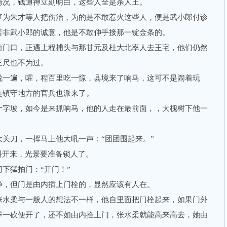
情况，钱通神立刻明白，这些人全是杀人王。
为朱才等人把伤治，为的是不敢惹火这些人，便是武小郎付诊
若非武小郎的诚意，他是不敢伸手接那一锭金条的。
门口，正遇上程捕头与那甘元及杜大北率人去王宅，他们仍然
三尺也不为过。
一遍，嚯，程百里吃一惊，县境来了响马，这可不是闹着玩
连镇守地方的官兵也派来了。
字坡，如今是来抓响马，他的人走在最前面，，大槐树下他一
刀，一挥马上他大吼一声：“团团围起来。”
开来，光景要准备锁人了。
猛拍门：“开门！”
，但门是由内插上门栓的，显然应该有人在。
水柔与一般人的想法不一样，他自里面把门栓起来，如果门外
斧一砍便开了，还不如由内拴上门，张水柔就能高来高去，她由