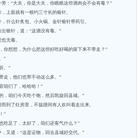
：“大夫，你是大夫，你瞧瞧这些酒肉会不会有毒？”
，上面就有一根约三寸长的银针。
，什么针炙包、小火锅、金针银针带药引。
银针，道：“这酒没有毒。”
也无毒。
你想想，为什么把这些好吃好喝的留下来不带走？”
。”
听。”
走，他们也带不动这么多。”
咱们了，哈哈哈！”
，咱们今天吃个饱，然后凯旋回县城。”
而到了灶房里，不旋踵间有人欢叫着走出来。
！”
吃足了，太好了，咱们还客气什么？”
又道：“这是证物，回去县城好交代。”