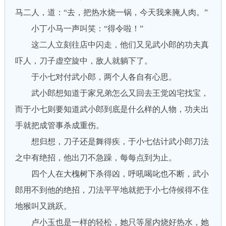
马二人，道：“去，把热水烧一锅，今天我来腌人肉。”
小丁小马一声叫笑：“得令啦！”
这二人立刻往店中闪走，他们又见武小郎的功夫真
吓人，刀子虚空旋中，敌人就躺下了。
于小七对付武小郎，两个人各自有心思。
武小郎想知道于家兄弟怎么又回去王觉凶宅找宝，
而于小七则要知道武小郎到底是什么样的人物，功夫出
手就把成管事杀成重伤。
想归想，刀子还是舞得疾，于小七估计武小郎刀法
之中有绝招，他出刀不急躁，每每点到为止。
四个人在大槐树下杀得凶，呼吼喝叱也不断，武小
郎用不到他的绝招，刀法平平地就把于小七侍候得不住
地猴叫又跳跃。
卢小玉也是一样的轻松，她只等屋内烧好热水，她