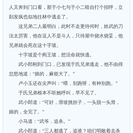
人又奔到门口看，那于小七与于小二暗自打个招呼，立
刻发疯也似地往林中逃走了。
这兄弟二人最明白，此时不走更待何时，姓武的刀
法太厉害，他在逗人不是斗人，只待屋中烧水烧妥，他
兄弟就会死在这十字坡。
十字坡是个阎王坡，想活命就快逃。
武小郎刚到门口，已发现于氏兄弟逃走，他不由得
忿怒地道：“娘的，麻烦大了。”
卢小玉还在尖声叫：“喂，别跑呀，有种别跑。”
于氏兄弟根本不听她呼叫，早不见了。
武小郎道：“可好，滑坡挑担子，一头脱一头滑，
娘的，全完了。”
小马道：“武爷．追杀。”
武小郎道：“三人都逃了，追谁？咱们明敞着去杀