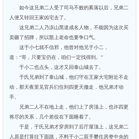
如今这兄弟二人受了司马不败的奚落以后，兄弟二
人便又转回王家凶宅去了。
这兄弟二人乃凉山黑道成名人物，不能因为这次买
卖砸了招牌，所以豁上老命也要争口气。
这于小七就不信邪，他曾对他兄于小二，
道：“哥，只要宝仍在，咱们一定找得到。”
于小二也点头，这才又回泰山城去了。
于氏兄弟到了泰山城，他们守在王家大宅附近不走
动，那天夜里见官兵们住到四更天撤走．他兄弟才动
手。
兄弟二人不在地上走，他们上了房顶上，也许四更
将尽的关系，几个差役在下面睡着了。
于是，于氏兄弟才穿房到了后厅屋顶上，这兄弟二
人原是打算往下面跳，不料于小二双手攀住房脊中央的