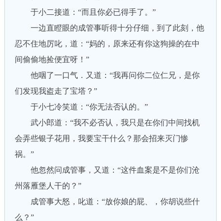
于小二接道：“而且你必已得手了。”
一边直瞪眼的成管事听得十分仔细，到了此刻，他
忍不住地厉叱，道：“妈的，原来还有你这狗操的在中
间偷偷地捡便宜呀！”
他咽了一口气．又道：“我再问你二位仁兄，是你
们发现我盗走了宝塔？”
于小七冷笑道：“你无法否认的。”
武小郎道：“我不必否认，我只是在你们中间找机
会弄些银子花用，我要宝干什么？那会招来灭门惨
祸。”
他忽然问成管事，又道：“这件血案是不是你们沧
州落雁堡人干的？”
成管事大怒，叱道：“放你娘的屁、，你胡说些什
么？”