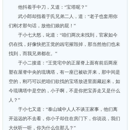
他抖着手中刀，又道：“宝塔呢？”
武小郎却指着于氏兄弟二人，道：“老子也套用你
们刚才那句话，放他们娘的屁！”
于小七大怒，叱道：“咱们两次未找到，官家如今
仍在找，好像快把王觉的凶宅摧毁掉，那当然他们也未
找到，而我兄弟都在。”
于小二接道：“王觉宅中的正屋脊上面有前后两座
塑在屋脊中央的琉璃塔，有一座已被砍开来，那中间是
空的，刚巧可以把咱们欲找的宝塔放进里面藏起来，如
今琉璃塔中是空的，小子啊，不是你把宝弄走又是什么
人？”
于小七又道：“泰山城中人人不谈王家事，他们离
开远远的不去看，你小子却住在房门下，你说说，我们
大伙听一听，你为什么住那儿？”