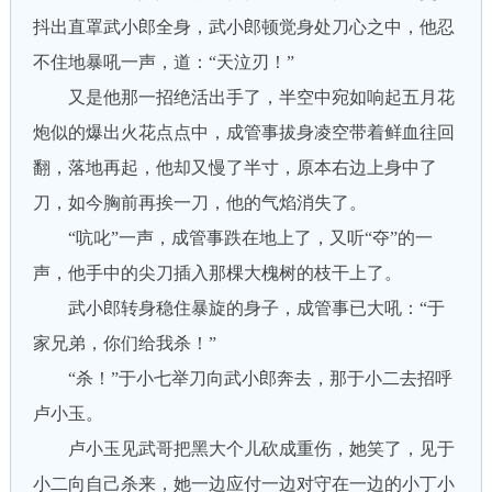
抖出直罩武小郎全身，武小郎顿觉身处刀心之中，他忍
不住地暴吼一声，道：“天泣刃！”
又是他那一招绝活出手了，半空中宛如响起五月花
炮似的爆出火花点点中，成管事拔身凌空带着鲜血往回
翻，落地再起，他却又慢了半寸，原本右边上身中了
刀，如今胸前再挨一刀，他的气焰消失了。
“吭叱”一声，成管事跌在地上了，又听“夺”的一
声，他手中的尖刀插入那棵大槐树的枝干上了。
武小郎转身稳住暴旋的身子，成管事已大吼：“于
家兄弟，你们给我杀！”
“杀！”于小七举刀向武小郎奔去，那于小二去招呼
卢小玉。
卢小玉见武哥把黑大个儿砍成重伤，她笑了，见于
小二向自己杀来，她一边应付一边对守在一边的小丁小