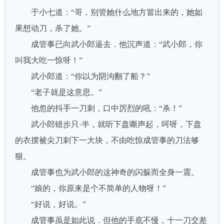
于小七道：“哥，别管她什么地方冒出来的，她如
果想动刀，杀了她。”
成管事已向武小郎逼去．他沉声道：“武小郎，你
叫我大吃一惊呀！”
武小郎道：“你以为阴沟翻了船？”
“老子就是这意思。”
他忽的抖手一刀刺，口中厉烈的吼：“杀！”
武小郎错步只·半，就听下盘嘶声起，呵呀，下盘
的衣摆被尖刀刺下一大块，不由吃惊成管事的刀法够
狠。
成管事也为武小郎的这神奇的闪躲而全身一震。
“娘的，你原来是个不简单的人物呀！”
“好说，好说。”
成管事虽是如此说．但他的手底不慢，十一刀交差