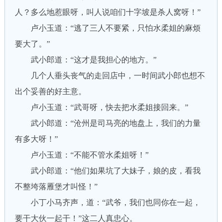
人？多么地惹眼呀，叫人说咱们十字坡是杀人窝呀！”
卢小玉道：“逃了三人不要紧，只怕水柔姐的麻烦
要大了。”
武小郎道：“这才是我担心的地方。”
几个人垂头丧气的走回店中，一时间武小郎也想不
出个妥善的好主意。
卢小玉道：“武哥呀，快去把水柔姐接回来。”
武小郎道：“沧州是司马亮的地盘上，我们的力量
有多大呀！”
卢小玉道：“不能不管水柔姐呀！”
武小郎道：“他们如果坑了大妹子，娘的皮，看我
不整垮落雁堡才叫怪！”
小丁小马齐声，道：“武爷，我们也同你在一起，
要干大伙一起干！”这二人真忠心。