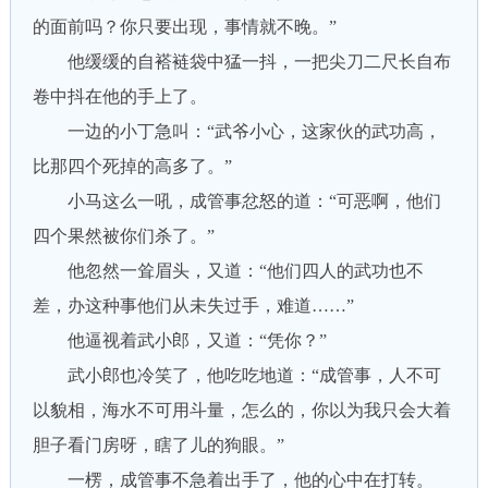
的面前吗？你只要出现，事情就不晚。”
他缓缓的自褡裢袋中猛一抖，一把尖刀二尺长自布
卷中抖在他的手上了。
一边的小丁急叫：“武爷小心，这家伙的武功高，
比那四个死掉的高多了。”
小马这么一吼，成管事忿怒的道：“可恶啊，他们
四个果然被你们杀了。”
他忽然一耸眉头，又道：“他们四人的武功也不
差，办这种事他们从未失过手，难道……”
他逼视着武小郎，又道：“凭你？”
武小郎也冷笑了，他吃吃地道：“成管事，人不可
以貌相，海水不可用斗量，怎么的，你以为我只会大着
胆子看门房呀，瞎了儿的狗眼。”
一楞，成管事不急着出手了，他的心中在打转。