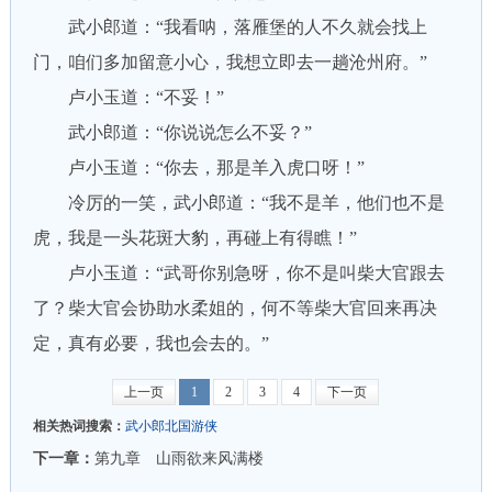
武小郎道：“我看呐，落雁堡的人不久就会找上
门，咱们多加留意小心，我想立即去一趟沧州府。”
卢小玉道：“不妥！”
武小郎道：“你说说怎么不妥？”
卢小玉道：“你去，那是羊入虎口呀！”
冷厉的一笑，武小郎道：“我不是羊，他们也不是
虎，我是一头花斑大豹，再碰上有得瞧！”
卢小玉道：“武哥你别急呀，你不是叫柴大官跟去
了？柴大官会协助水柔姐的，何不等柴大官回来再决
定，真有必要，我也会去的。”
上一页
1
2
3
4
下一页
相关热词搜索：
武小郎北国游侠
下一章：
第九章 山雨欲来风满楼