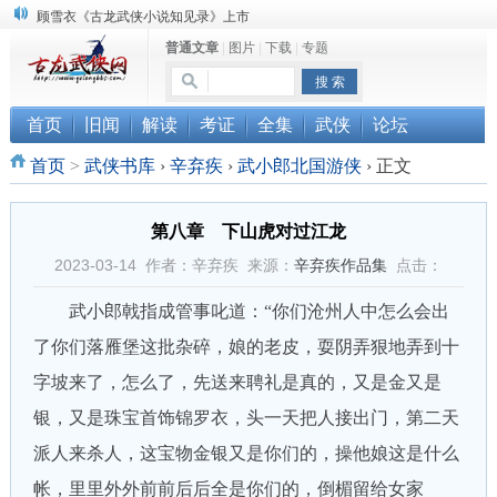
顾雪衣《古龙武侠小说知见录》上市
普通文章
|
图片
|
下载
|
专题
“武侠书库”查缺补漏活动圆满结束
《古龙小说原貌探究》修订版已上市
首页
旧闻
解读
考证
全集
武侠
论坛
首页
>
武侠书库
›
辛弃疾
›
武小郎北国游侠
›
正文
第八章 下山虎对过江龙
2023-03-14 作者：辛弃疾 来源：
辛弃疾作品集
点击：
武小郎戟指成管事叱道：“你们沧州人中怎么会出
了你们落雁堡这批杂碎，娘的老皮，耍阴弄狠地弄到十
字坡来了，怎么了，先送来聘礼是真的，又是金又是
银，又是珠宝首饰锦罗衣，头一天把人接出门，第二天
派人来杀人，这宝物金银又是你们的，操他娘这是什么
帐，里里外外前前后后全是你们的，倒楣留给女家