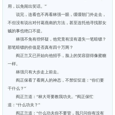
用，以免闹出笑话。”
说完，连看也不再看林强一眼，缓缓朝门外走去，
不但没有说出对付葛燕南的方法，甚至连托他寻找那女
贼的事也绝口不提。
林强不免有些怀疑，他究竟有没有遗失一笔暗镖？
那笔暗镖的价值是否真有四十万两？
阎正兰又已开始向他招手，脸上的笑容甜得像蜜糖
一样。
林强只有大步走上前去。
阎正保看了看两人的神态，不禁怔怔道：“你们要
干什么？”
阎正兰道：“林大哥要教我功夫。”阎正保忙
道：“什么功夫？”
阎正兰道：“什么功夫你不要管，我只问你有没有