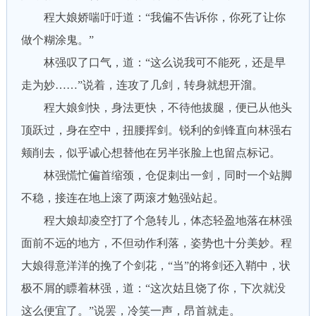
程大娘娇喘吁吁道：“我偏不告诉你，你死了让你
做个糊涂鬼。”
林强叹了口气，道：“这么说我可不能死，还是早
走为妙……”说着，连攻了几剑，转身就想开溜。
程大娘剑快，身法更快，不待他拔腿，便已从他头
顶跃过，身在空中，扭腰挥剑。锐利的剑锋直向林强右
颊削去，似乎诚心想替他在另半张脸上也留点标记。
林强慌忙偏首缩颈，仓促刺出一剑，同时一个站脚
不稳，接连在地上滚了两滚才勉强站起。
程大娘却凌空打了个急转儿，体态轻盈地落在林强
面前不远的地方，不但动作利落，姿势也十分美妙。程
大娘得意洋洋的挽了个剑花，“当”的将剑还入鞘中，状
极不屑的瞟着林强，道：“这次姑且饶了你，下次就没
这么便宜了。”说罢，冷笑一声，昂首就走。