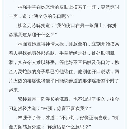
林强手掌在她光滑的皮肤上摸索了一阵，突然惊叫
一声，道：“咦？你的伤口呢？”
柳金刀哧哧笑道：“我的伤口在另一条腿上，你拼
命摸我这条腿干什么？”
林强被她逗得神情大振，睡意全消，立刻开始摸索
着去寻找她另外那条腿。手掌所经之处，处处肤润肌
滑，实在令人难以释手。等他好不容易触及伤口时，柳
金刀灵蛇般的身子早已将他缠住。他刚想开口说话，两
片火热的樱唇也将他平日能说善道的那张嘴给整个封了
起来。
紧接着是一阵漫长的沉寂。也不知过了多久，柳金
刀忽然轻声道：“林强，你喜不喜欢我？”
林强停了停，才道：“不点灯，好像还满喜欢。”柳
金刀颇感意外道：“你这话是什么意思？”