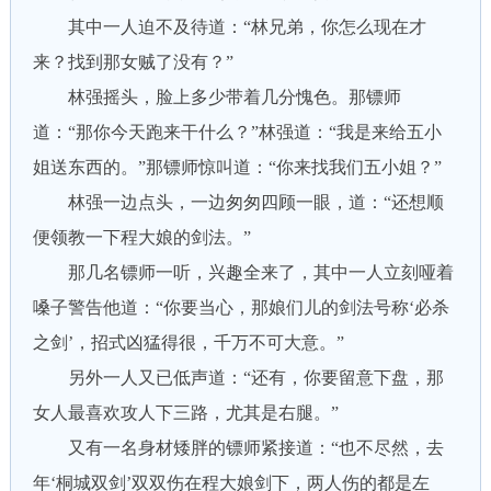
其中一人迫不及待道：“林兄弟，你怎么现在才
来？找到那女贼了没有？”
林强摇头，脸上多少带着几分愧色。那镖师
道：“那你今天跑来干什么？”林强道：“我是来给五小
姐送东西的。”那镖师惊叫道：“你来找我们五小姐？”
林强一边点头，一边匆匆四顾一眼，道：“还想顺
便领教一下程大娘的剑法。”
那几名镖师一听，兴趣全来了，其中一人立刻哑着
嗓子警告他道：“你要当心，那娘们儿的剑法号称‘必杀
之剑’，招式凶猛得很，千万不可大意。”
另外一人又已低声道：“还有，你要留意下盘，那
女人最喜欢攻人下三路，尤其是右腿。”
又有一名身材矮胖的镖师紧接道：“也不尽然，去
年‘桐城双剑’双双伤在程大娘剑下，两人伤的都是左