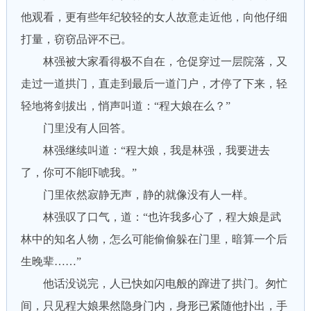
他观看，更有些年纪较轻的女人故意走近他，向他仔细
打量，窃窃品评不已。
林强被大家看得极不自在，仓促穿过一层院落，又
走过一道拱门，直走到最后一道门户，才停了下来，轻
轻地将剑拔出，悄声叫道：“程大娘在么？”
门里没有人回答。
林强继续叫道：“程大娘，我是林强，我要进去
了，你可不能吓唬我。”
门里依然寂静无声，静的就像没有人一样。
林强叹了口气，道：“也许我多心了，程大娘是武
林中的知名人物，怎么可能偷偷躲在门里，暗算一个后
生晚辈……”
他话没说完，人已快如闪电般的蹿进了拱门。匆忙
间，只见程大娘果然隐身门内，身形已紧随他扑出，手