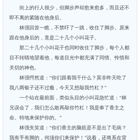
街上的行人很少，但脚步声却愈来愈多，而且还不
即不离的紧随在他身后。
林强回首一瞧，不禁吓了一跳，收住了脚步。原来
跟在他身后的，竟是二十几个小叫花子。
那二十几个小叫花子也同时收住了脚步，每个人都
目不转睛地望着他，每道目光中都充满了同情、怜惜和
关切的神色。
林强愕然道：“你们跟着我干什么？莫非昨天吃了
我八两银子还不过瘾，今天又想敲我竹杠？”
一个站在最前面，类似头目的小叫花急忙道：“林
兄误会了，我们怎么敢再敲你竹杠！我是奉了香主之
命。特地来保护你的。”
林强失笑道：“你们香主的脑筋是不是出了毛病？
我有手有脚的，何须你们来保护！”说着，还将系在背