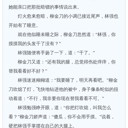
她能亲口把那批暗镖的事情说出来。
灯火愈来愈暗，柳金刀的小调已接近尾声，林强也
开始有了睡意。
就在他似睡未睡之际，柳金刀忽然道：“林强，你
摸摸我的头发干了没有？”
林强随便将手扬了一下，道：“干了。”
柳金刀又道：“还有我的腿，总觉得伤处痒痒，你
替我看看好不好？”
林强迷迷糊糊道：“我要睡了，明天再看吧。”柳金
刀吹熄了灯，飞快地钻进他的被中，身子像条蛇似的扭
动着道：“不行，我非要你现在替我看看不可。”
林强勉强睁开眼，道：“你把灯吹熄，叫我怎么
看？”柳金刀娇声道：“傻瓜，你不会用手摸。”说着，
硬把林强手掌摆在自己的大腿上。