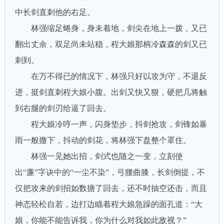
中长剑直刺他的右足。
林强缩足蜷身，身未着地，剑尖在地上一拨，又已
翻出丈余，双足尚未站稳，程大娘那柄冷森森的剑又已
刺到。
在万不得已的情况下，林强只好以攻为守，不退反
进，挺剑直刺程大娘小腹。出剑又快又狠，硬把几将触
到右腿的剑刃给逼了回去。
程大娘冷哼一声，闪身垫步，抖剑抢攻，剑锋如暴
雨一般撒下，抖动的剑花，将林强下盘整个罩住。
林强一见她出招，剑式也随之一变，立刻使
出“廉”字诀中的“一尘不染”，弓腰曲膝，长剑倒提，不
仅把攻来的剑招如数搪了回去，还不时抽空还击，而且
神态轻松自若，边打边瞄着程大娘急躁的面孔道：“大
娘，你能不能告诉我，你为什么对我如此敌视？”