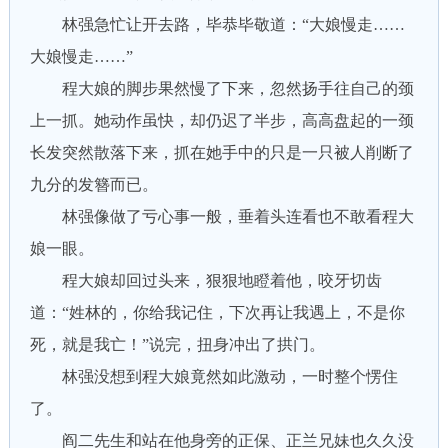
林强急忙让开去路，毕恭毕敬道：“大娘慢走……
大娘慢走……”
程大娘的脚步果然慢了下来，忽然扬手往自己的颈
上一抓。她动作虽快，却仍迟了半步，高高盘起的一颈
长发突然散落下来，抓在她手中的只是一只被人削断了
九分的发簪而已。
林强像做了亏心事一般，垂着头连看也不敢看程大
娘一眼。
程大娘却回过头来，狠狠地瞪着他，咬牙切齿
道：“姓林的，你给我记住，下次再让我遇上，不是你
死，就是我亡！”说完，扭身冲出了拱门。
林强没想到程大娘竟然如此激动，一时整个愣住
了。
阎二先生和站在他身旁的正保、正兰兄妹也久久没