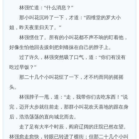
林强忙道：“什么消息？”
那小叫花沉吟了一下，才道：“四维堂的罗大小
姐，昨天夜里归天了。”
林强愣住了。所有的小叫花都不声不响的盯着他，
好像生怕他回去拔剑把剑锋抹在自己的脖子上。
过了许久，林强突然吸了口气，道：“你们有没有
吃过早饭？”
那二十几个小叫花怔了一下，才不约而同的摇摇
头。
林强脖子一甩，道：“走，我带你们去吃东西！”说
完，迈开大步就往前走，那群小叫花欢天喜地的跟在身
后，浩浩荡荡的直向城北而去。
走了足有大半个时辰，阎府辽阔的庄院已然在望。
林强愈走愈快，转眼已转进了横街；但那二十几个小叫