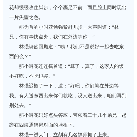
花却缓缓收住脚步，个个裹足不前，而且脸上同时现出
一片失望之色。
那为首的小叫花勉强紧赶几步，大声叫道：“林
兄，你有事快点办，我们在外边等你。”
林强讶然回顾道：“咦！我们不是说好一起去吃东
西的么？”
那小叫花连连摇首道：“算了，算了，这家人的饭
不好吃，不吃也罢。”
林强迟疑了一下，道：“好吧，你们就在外边等
我。有人送东西出来你们就吃，没人送出来，咱们再到
别处去。”
那小叫花只好点头答应，带领着二十几个弟兄一起
蹲在四海通镖局对面的墙根下。
林强一进大门，立刻有几名镖师拥了上来。