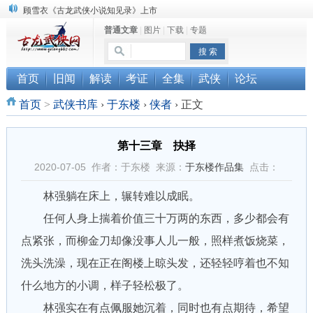
顾雪衣《古龙武侠小说知见录》上市
普通文章
|
图片
|
下载
|
专题
“武侠书库”查缺补漏活动圆满结束
《古龙小说原貌探究》修订版已上市
首页
旧闻
解读
考证
全集
武侠
论坛
首页
>
武侠书库
›
于东楼
›
侠者
›
正文
第十三章 抉择
2020-07-05 作者：于东楼 来源：
于东楼作品集
点击：
林强躺在床上，辗转难以成眠。
任何人身上揣着价值三十万两的东西，多少都会有
点紧张，而柳金刀却像没事人儿一般，照样煮饭烧菜，
洗头洗澡，现在正在阁楼上晾头发，还轻轻哼着也不知
什么地方的小调，样子轻松极了。
林强实在有点佩服她沉着，同时也有点期待，希望