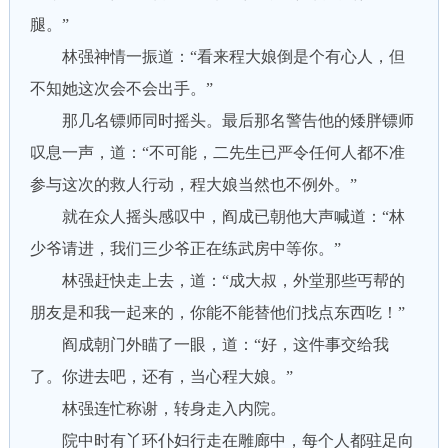
腿。”
林强神情一振道：“看来程大娘倒是个有心人，但
不知她这次会不会出手。”
那几名镖师同时摇头。最后那名警告他的矮胖镖师
叹息一声，道：“不可能，二先生已严令任何人都不准
参与这次的救人行动，程大娘当然也不例外。”
就在众人摇头感叹中，阎成已朝他大声喊道：“林
少爷请进，我们三少爷正在练武房中等你。”
林强赶快走上去，道：“成大叔，外堂那些丐帮的
朋友是和我一起来的，你能不能替他们找点东西吃！”
阎成朝门外瞄了一眼，道：“好，这件事交给我
了。你进去吧，还有，当心程大娘。”
林强连忙称谢，转身走入内院。
院中时有丫环仆妇行走在雕廊中，每个人都驻足向