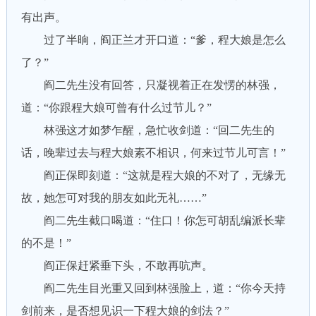
有出声。
过了半晌，阎正兰才开口道：“爹，程大娘是怎么
了？”
阎二先生没有回答，只凝视着正在发愣的林强，
道：“你跟程大娘可曾有什么过节儿？”
林强这才如梦乍醒，急忙收剑道：“回二先生的
话，晚辈过去与程大娘素不相识，何来过节儿可言！”
阎正保即刻道：“这就是程大娘的不对了，无缘无
故，她怎可对我的朋友如此无礼……”
阎二先生截口喝道：“住口！你怎可胡乱编派长辈
的不是！”
阎正保赶紧垂下头，不敢再吭声。
阎二先生目光重又回到林强脸上，道：“你今天持
剑前来，是否想见识一下程大娘的剑法？”