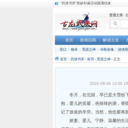
《古龙小说原貌探究》修订版已上市
顾雪衣《古龙武侠小说知见录》上市
普通文章
|
首页
新闻旧闻
解读古龙
堂口
|
格杀
|
荒原之神
|
冷枪追魂
|
游侠
首页
>
武侠书库
›
朱羽
›
荒原之神
›
正文
2025-08-05 13:
冬月，在北国，早已是大雪纷飞
抱，爱儿的笑靥，热辣辣的酒，香
记了旅途的辛劳。当然，他也要将
娇妻、爱儿、宁静、温馨的生活