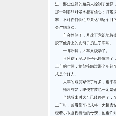
过：那些狂野的粗男人控制了荒原
那一刹那只对紫水貂有信心；月莲
寨，不计任何牺牲都要达到这个目
会讨她喜欢。
车突然停了，月莲下意识地将孩
脱下他身上的皮简子扔进了车厢。
一阵呼啸，大车又驶动了。
月莲这个发现身子已快冻僵了，
上车的时候，她曾接触过那个年轻
式是个好人。
大车的速度减低了许多，也平稳
她没有梦，即使有梦也一定是
当她醒来时大车已经停住了，车
上车时，曾看见车把式将一大捆麦
瞪着小眼凝视着他的母亲，他也许