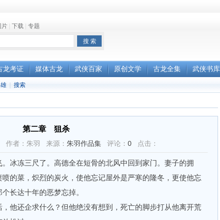
图片
|
下载
|
专题
古龙考证
媒体古龙
武侠百家
原创文学
古龙全集
武侠书库
双雄
|
搜索
第二章 狙杀
05:19 作者：朱羽 来源：
朱羽作品集
评论：
0
点击：
。冰冻三尺了。高德全在短骨的北风中回到家门。妻子的拥
喷喷的菜，炽烈的炭火，使他忘记屋外是严寒的隆冬，更使他忘
那个长达十年的恶梦忘掉。
，他还企求什么？但他绝没有想到，死亡的脚步打从他离开荒