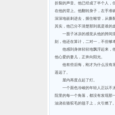
折裂的声音。他已经成了半个人，
在他的背上。他翻转身子，左手准
深深地嵌刺进去，握住喉管，从撕
其实，他已分不清楚那到底是谁的
一股子冰凉的感觉从他的胯间溜
刻，他还在算计，二对一，不但够
他感到身体轻轻地飘浮起来，他
他心爱的妻儿，正奔向阳光。
他有些后悔，刚才为什么没有亲
遥远了。
屋内再度点起了灯。
一个面色冷峻的年轻人正以不太
院里的每一个角落，都没有发现那
油浇在骆驼毛的毯子上，火引燃了