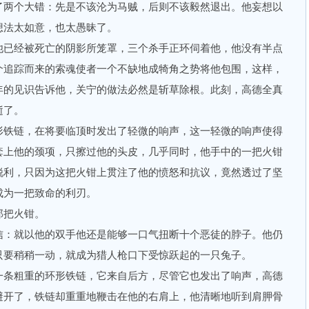
了两个大错：先是不该沦为马贼，后则不该毅然退出。他妄想以
想法太如意，也太愚昧了。
已经被死亡的阴影所笼罩，三个杀手正环伺着他，他没有半点
个追踪而来的索魂使者一个不缺地成犄角之势将他包围，这样，
年的见识告诉他，关宁的做法必然是斩草除根。此刻，高德全真
逝了。
铁链，在将要临顶时发出了轻微的响声，这一轻微的响声使得
套上他的颈项，只擦过他的头皮，几乎同时，他手中的一把火钳
锐利，只因为这把火钳上贯注了他的愤怒和抗议，竟然透过了坚
成为一把致命的利刃。
把火钳。
：就以他的双手他还是能够一口气扭断十个恶徒的脖子。他仍
只要稍稍一动，就成为猎人枪口下受惊跃起的一只兔子。
条粗重的环形铁链，它来自后方，尽管它也发出了响声，高德
避开了，铁链却重重地鞭击在他的右肩上，他清晰地听到肩胛骨