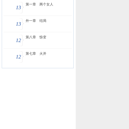
第一章 两个女人
13
外一章 结局
13
第八章 惊变
12
第七章 火并
12