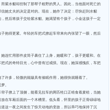
，而紫水貂却控制了那帮子粗野的男人。因此，当他面对死亡的
深信她丈夫的决定是对的。现在，她作了决定：尽快赶到水貂
的，然后将孩子交给紫水貂。她渴望有个孩子，小金这孩子一定
子抱得更紧。年轻的车把式撩起车帘来向内张望了一眼，然后
她连忙用那件皮筒子裹住了上身，她暖和了，孩子更暖和。在
车把式的奇特目光，心中曾有过戒惧。现在，她深感愧疚，车把
了许多，轻微的颠簸具有催眠作用，她很快就睡着了。
恶梦。
帘子撩上了顶侧，能看见拉车的两匹牲口正啃食着麦秸，当她
秸放在车厢后面的一个木槽里。低头看，怀里的孩子正骨碌碌地
知道这一夜之间发生了惊天动地的变故，所以乖巧地保持了沉