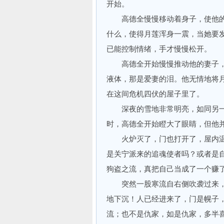
开始。
高德全慢慢移动着身子，使他的
什么，使得月莲浑身一震，当她要
已能控制情绪，手才慢慢松开。
高德全开始慢慢推动他的妻子，
液体，那是爱妻的泪。他无情地将
在这间危机四伏的屋子里了。
深夜的雪地非常明亮，如同另一
时，高德全开始瞪大了眼睛，但他
火炉灭了，门也打开了，屋内温
是关宁派来的追魂使者吗？或者是
狗盗之流，真把自己当成了一个赚
突然一股寒流自右侧吹袭过来，
地下沉！人已经进来了，门是幌子
流；也不是仇家，如是仇家，多半