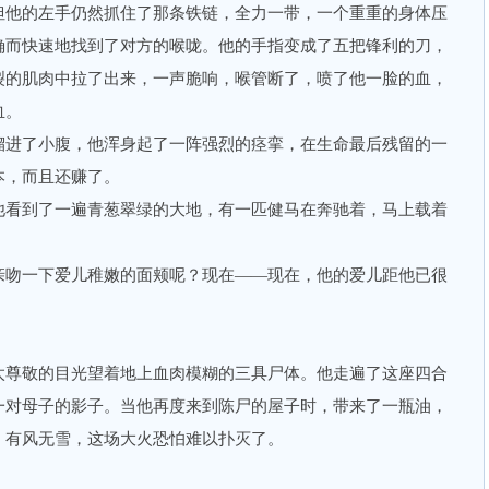
但他的左手仍然抓住了那条铁链，全力一带，一个重重的身体压
确而快速地找到了对方的喉咙。他的手指变成了五把锋利的刀，
裂的肌肉中拉了出来，一声脆响，喉管断了，喷了他一脸的血，
血。
进了小腹，他浑身起了一阵强烈的痉挛，在生命最后残留的一
本，而且还赚了。
看到了一遍青葱翠绿的大地，有一匹健马在奔驰着，马上载着
吻一下爱儿稚嫩的面颊呢？现在——现在，他的爱儿距他已很
尊敬的目光望着地上血肉模糊的三具尸体。他走遍了这座四合
一对母子的影子。当他再度来到陈尸的屋子时，带来了一瓶油，
。有风无雪，这场大火恐怕难以扑灭了。