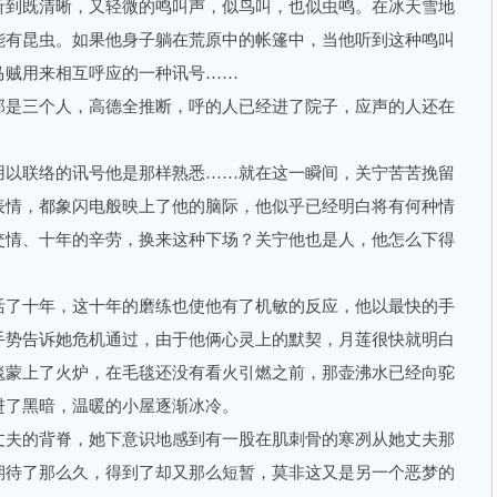
到既清晰，又轻微的鸣叫声，似鸟叫，也似虫鸣。在冰天雪地
能有昆虫。如果他身子躺在荒原中的帐篷中，当他听到这种鸣叫
马贼用来相互呼应的一种讯号……
是三个人，高德全推断，呼的人已经进了院子，应声的人还在
以联络的讯号他是那样熟悉……就在这一瞬间，关宁苦苦挽留
表情，都象闪电般映上了他的脑际，他似乎已经明白将有何种情
交情、十年的辛劳，换来这种下场？关宁他也是人，他怎么下得
了十年，这十年的磨练也使他有了机敏的反应，他以最快的手
手势告诉她危机通过，由于他俩心灵上的默契，月莲很快就明白
毯蒙上了火炉，在毛毯还没有看火引燃之前，那壶沸水已经向驼
进了黑暗，温暖的小屋逐渐冰冷。
夫的背脊，她下意识地感到有一股在肌刺骨的寒冽从她丈夫那
期待了那么久，得到了却又那么短暂，莫非这又是另一个恶梦的