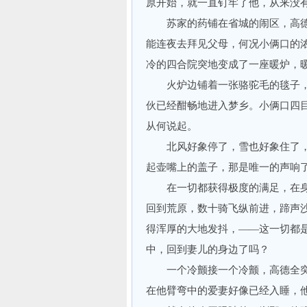
原开始，就一直钉牢了他，从来没
苏家的药铺在省城的闹区，高德
能连夜去拜见父母，何况小俩口的
冷的四合院突地变成了一座暖炉，
火炉边铺着一张骆驼毛的毯子，
伙已经酣畅地进入梦乡。小俩口四
从何说起。
北风好象停了，雪也好象住了，
起壶嘴上的盖子，那是唯一的声响
在一切都获得极度的满足，在身
回到荒原，数十骑飞纵前进，蹄声
得浑厚的大地发抖，——这一切都
中，回到妻儿的身边了吗？
一个冷颤接一个冷颤，高德全突
在他臂弯中的爱妻好像已经入睡，