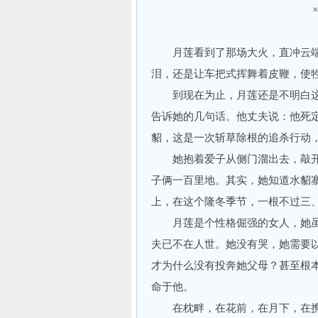
月莲看到了那场大火，直冲云端
泪，还是让车把式挥舞着皮鞭，使
到现在为止，月莲还是不明白这
告诉她的几句话。他丈夫说：他死
貂，这是一次斩草除根的追杀行动
她抱着爱子从侧门溜出去，敲开
子俩一百里地。其实，她知道水貂
上，在这个隆冬季节，一根不过三
月莲是个性格倔强的女人，她虽
夫已不在人世。她没有哭，她需要
才为什么没有投奔她父母？甚至根
命于他。
在枕畔，在花前，在月下，在携