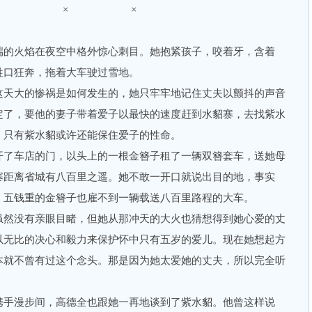
× × ×
的火焰在夜空中格外惊心刺目。她抱紧孩子，咬着牙，含着
牲口狂奔，拖着大车驶过雪地。
天大的惨祸是如何发生的，她只牢牢地记住丈夫以颤抖的声音
定了，要他的妻子带着爱子以最快的速度赶到水貂寨，去找紫水
，只有紫水貂或许还能保住爱子的性命。
了车店的门，以头上的一根金簪子租了一辆双簪套车，送她母
寨距离省城有八百里之遥。她不敢一开口就说出目的地，事实
、五钱重的金簪子也雇不到一辆载送八百里路程的大车。
然没有亲眼目睹，但她从那冲天的大火也猜想得到她心爱的丈
以无比的决心和毅力来保护怀中只有五岁的爱儿。现在她想起方
本就不曾有过这个念头。那是因为她太爱她的丈夫，所以完全听
手漫步间，高德全也跟她一再地谈到了紫水貂。他曾这样说