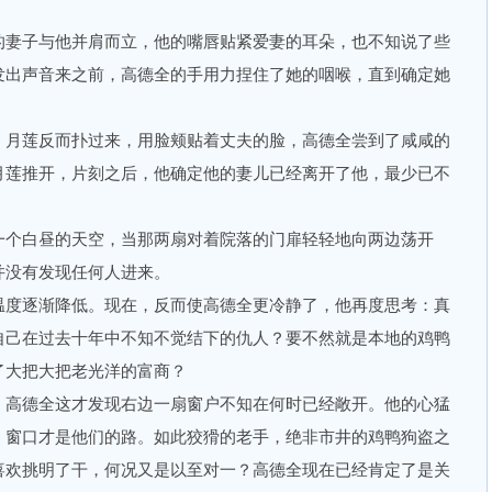
妻子与他并肩而立，他的嘴唇贴紧爱妻的耳朵，也不知说了些
发出声音来之前，高德全的手用力捏住了她的咽喉，直到确定她
月莲反而扑过来，用脸颊贴着丈夫的脸，高德全尝到了咸咸的
月莲推开，片刻之后，他确定他的妻儿已经离开了他，最少已不
个白昼的天空，当那两扇对着院落的门扉轻轻地向两边荡开
并没有发现任何人进来。
度逐渐降低。现在，反而使高德全更冷静了，他再度思考：真
自己在过去十年中不知不觉结下的仇人？要不然就是本地的鸡鸭
了大把大把老光洋的富商？
高德全这才发现右边一扇窗户不知在何时已经敞开。他的心猛
，窗口才是他们的路。如此狡猾的老手，绝非市井的鸡鸭狗盗之
喜欢挑明了干，何况又是以至对一？高德全现在已经肯定了是关