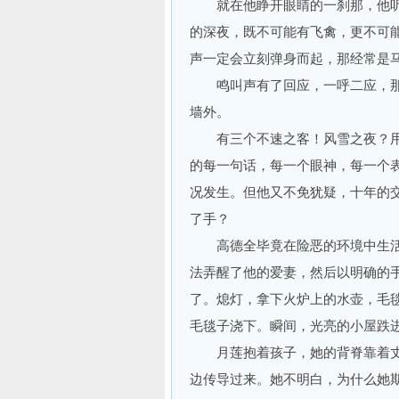
就在他睁开眼睛的一刹那，他听
的深夜，既不可能有飞禽，更不可
声一定会立刻弹身而起，那经常是
鸣叫声有了回应，一呼二应，那
墙外。
有三个不速之客！风雪之夜？用
的每一句话，每一个眼神，每一个
况发生。但他又不免犹疑，十年的
了手？
高德全毕竟在险恶的环境中生活
法弄醒了他的爱妻，然后以明确的
了。熄灯，拿下火炉上的水壶，毛
毛毯子浇下。瞬间，光亮的小屋跌
月莲抱着孩子，她的背脊靠着丈
边传导过来。她不明白，为什么她