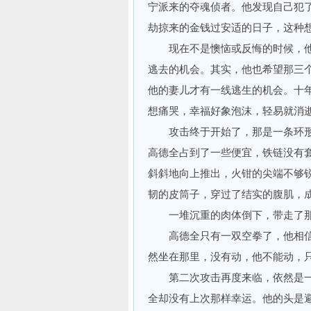
宁派来的夺魂侦者。他发现自己犯
劫掠来的金钱过安适的日子，这种
现在不是懊恼或反悔的时候，他
逃去的机会。其实，他也希望那三
他的妻儿才有一线逃生的机会。十
想痛哭，幸福好象泡沫，轻易就消
攻击终于开始了，那是一条环形
高德全占到了一些便宜，铁链没有
斜斜地向上推出，火钳的尖端不够
韧的皮筒子，穿过了结实的腹肌，
一堆沉重的肉体倒下，带走了那
高德全只有一双空拳了，他相信
然坐在那里，没有动，他不能动，
第二次攻击再度来临，依然是一
全却没有上次那样幸运。他的头是