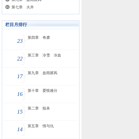
第七章 火并
栏目月排行
第四章 奇袭
23
第三章 冷雪 冷血
22
第九章 血雨腥风
17
第十章 爱恨难分
16
第二章 狙杀
15
第五章 情与仇
14