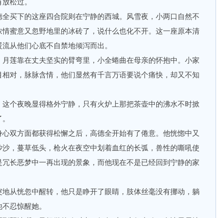
有放松过。
全买下的这座四合院则在宁静的西城。风雪夜，小两口自然不
浓情蜜意又忽野地里的冰砖了，说什么也化不开。这一座原本清
暖流从他们心底不自禁地倾泻而出。
月莲靠在丈夫坚实的臂弯里，小全蜷曲在母亲的怀抱中。小家
目相对，脉脉含情，他们显然有千言万语要说个痛快，却又不知
这个夜晚显得格外宁静，只有火炉上那把茶壶中的沸水不时掀
了。
心双方面都获得松懈之后，高德全开始有了倦意。他恍惚中又
沙沙，蔓草低头，枪火在夜空中划着血红的长弧，兽性的嘶吼使
是冗长恶梦中一再出现的景象，而他现在不是已经回到宁静的家
地从恍忽中醒转，他只是睁开了眼睛，肢体丝毫没有挪动，躺
他不忍惊醒她。