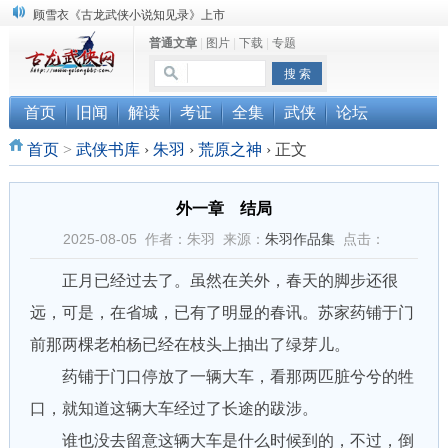
顾雪衣《古龙武侠小说知见录》上市
普通文章
|
图片
|
下载
|
专题
“武侠书库”查缺补漏活动圆满结束
《古龙小说原貌探究》修订版已上市
首页
旧闻
解读
考证
全集
武侠
论坛
首页
>
武侠书库
›
朱羽
›
荒原之神
›
正文
外一章 结局
2025-08-05 作者：朱羽 来源：
朱羽作品集
点击：
正月已经过去了。虽然在关外，春天的脚步还很
远，可是，在省城，已有了明显的春讯。苏家药铺于门
前那两棵老柏杨已经在枝头上抽出了绿芽儿。
药铺于门口停放了一辆大车，看那两匹脏兮兮的牲
口，就知道这辆大车经过了长途的跋涉。
谁也没去留意这辆大车是什么时候到的，不过，倒