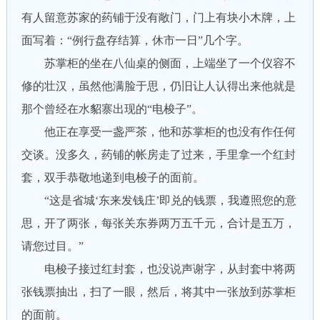
有人留意苏家的药铺于没有敞门，门上有块小木牌，上
面写着：“例行盘存结算，休市一日”几个字。
苏掌柜的坐在八仙桌的侧面，上端坐了一个仪容不
修的壮汉，虽然他满脸于思，仍旧让人认得出来他就是
那个曾经在水貂寨出现的“电梭子”。
他正在享受一盏严茶，他和苏掌柜的也没有作任何
交谈。没多久，药铺的帐房走了过来，手里拿一个红封
套，双手恭敬地递到电梭子的面前。
“这是省城‘东来发钱庄’即兑的钱票，我遵照您的意
思，开了两张，每张关东券两万五千元，合计是五万，
请您过目。”
电梭子接过红封套，也没说声谢字，从封套中将两
张钱票抽出，扫了一眼，然后，将其中一张放到苏掌柜
的面前。