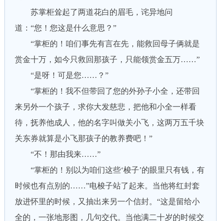
苏掌柜耸起了两道花白的眉毛，诧异地问
道：“您！您这是什么意思？”
“掌柜的！咱们事先有言在先，能救回母子俩就是
赏金十万，如今只救回那孩子，只能领赏金五万……”
“是呀！可是您……？”
“掌柜的！我不但带回了您的外孙子小全，还带回
来另外一个孩子，求你大发慈悲，把他和小全一样看
待，抚养他成人，他的名字叫做关小飞，这两万五千块
关东券就算是小飞那孩子的教养费吧！”
“不！那由我来……”
“掌柜的！别以为咱们这些‘梭子’的眼里只有钱，有
时候也有点别的……”电梭子站了起来。当他将红封套
放进怀里的时候，又抽出来另一个信封。“这是留给小
全的，一张地形图，几句交代。当他满二十岁的时候交