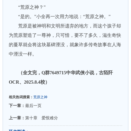
“荒原之神？”
“是的。”小全再一次用力地说：“荒原之神。”
荒原是被神明和文明所遗弃的地方，而这个孩子却
为荒原塑造了一尊神，只可惜，要不了多久，滋生奇快
的蔓草就会将这块墓碑湮没，就象许多传奇故事在人海
中湮没一样。
（全文完，Q群7649715中华武侠小说，古陌阡
OCR、2025.8.4校）
相关热词搜索：
荒原之神
下一章：
最后一页
上一章：
第十章 爱恨难分