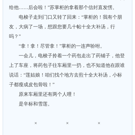
给他……后会啦！”苏掌柜的拿着那个信封直发愣。
电梭子走到门口又转了回来：“掌柜的！我有个朋
友，大病了一场，想跟您要几十帖十全大补汤，行
吗？”
“拿！拿！尽管拿！”掌柜的一连声吩咐。
一会儿，电梭子拎着一个药包走出了药铺子，他登
上了车座，将药包子往车厢里一扔，也不知道他在跟谁
说话：“莲姑娘！咱们找个地方去煎十全大补汤，小标
子都瘦成皮包骨啦！”
原来车厢里还有两个人哩！
是辛标和雪莲。
× × ×