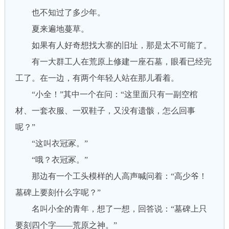
也不知过了多少年。
夏来遍地蔓草。
如果有人好奇想找大寨的旧址，那是太不可能了。
有一大群工人在荒原上修建一座石墓，眼看已经完
工了。在一边，有两个年轻人站在那儿看着。
“小全！”其中一个在问：“这里面只有一副空棺
材、一套衣服、一双鞋子，又没有遗骸，怎么回事
呢？”
“这叫衣冠冢。”
“哦？衣冠冢。”
那边有一个工头模样的人高声喊问着：“高少爷！
墓碑上要刻什么字呢？”
名叫小全的青年，想了一想，回答说：“墓碑上只
要刻四个字——荒原之神。”