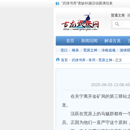
“武侠书库”查缺补漏活动圆满结束
《古龙小说原貌探究》修订版已上市
普通文章
|
顾雪衣《古龙武侠小说知见录》上市
首页
新闻旧闻
解读古龙
堂口
|
格杀
|
荒原之神
|
冷枪追魂
|
游侠
首页
>
武侠书库
›
朱羽
›
荒原之神
›
正文
2025-08-05 13:
在关宁离开金矿局的第三驿站之
龙。
活跃在荒原上的马贼群都有一个
员。正因为他们一直严守这个原则