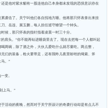
还是他对紫水貂有一股连他自己本身都未发现的恐惧意识存在
累袭击了。关宁叫他们各自找地方睡。他将那只怀表拿出来挂
二刀、岳连、展玉鹏，每人担任巡守瞭望一个钟头。
时候，那只怀表的指针指着凌晨一时三十分。
的肩头。“你不能再钻进睡袋里去了。现在去把每一个人都叫起
都喝两碗，除了酒之外，大伙儿爱吃什么就尽量吃。两点整，
弟兄们的装备，枪火要带足，还有我昨儿夜里吩咐的绳索、斧
马。”
地一变。
刻上马。”
于活动的夜晚，然而对于关宁所设计的奇袭行动却是有点儿不