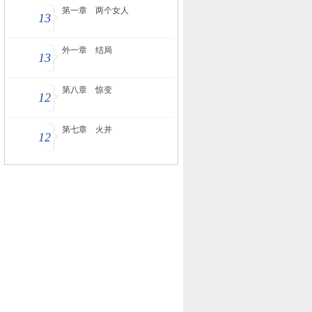
第一章 两个女人
13
外一章 结局
13
第八章 惊变
12
第七章 火并
12