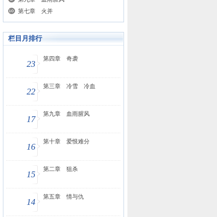
第七章 火并
栏目月排行
第四章 奇袭
23
第三章 冷雪 冷血
22
第九章 血雨腥风
17
第十章 爱恨难分
16
第二章 狙杀
15
第五章 情与仇
14