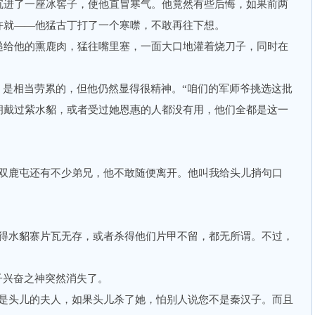
进了一座冰窖子，使他直冒寒气。他竟然有些后悔，如果前两
许就——他猛古丁打了一个寒噤，不敢再往下想。
给他的熏鹿肉，猛往嘴里塞，一面大口地灌着烧刀子，同时在
是相当劳累的，但他仍然显得很精神。“咱们的军师爷挑选这批
拥戴过紫水貂，或者受过她恩惠的人都没有用，他们全都是这一
鹿屯还有不少弟兄，他不敢随便离开。他叫我给头儿捎句口
水貂寨片瓦无存，或者杀得他们片甲不留，都无所谓。不过，
兴奋之神突然消失了。
头儿的夫人，如果头儿杀了她，怕别人说您不是秦汉子。而且