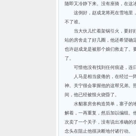
随即又冷静下来。没有座骑，在这
这倒好，赵成龙将死在雪地里，
不了谁。
当大伙儿忙着架锅引火，要好好
站的房舍走了好几圈，他还希望确
也许赵成龙是被那个娘们救走了。
了。
可惜他没有找到任何痕迹，连日
人马是相当疲倦的，在经过一阵
神。关宁很会掌握他的这帮兄弟。
间，他已经被恨火烧昏了。
水貂寨房舍构造简单，寨子的地
解着，一再重复，然后加以编组。
次卖了一个关子，没有说出准确的
念头在阻止他很决断地付诸行动。