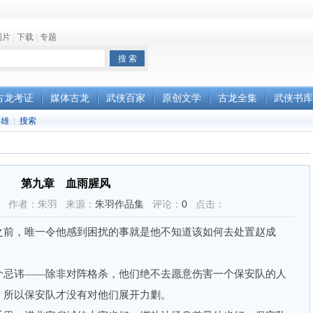
图片
|
下载
|
专题
古龙考证
媒体古龙
武侠百家
原创文学
古龙全集
武侠书库
双雄
|
搜索
第九章 血雨腥风
08:45 作者：朱羽 来源：
朱羽作品集
评论：
0
点击：
前，唯一令他感到困扰的事就是他不知道该如何去处置赵成
忌讳——除非对阵格杀，他们绝不去愿意伤害一个保安队的人
，所以保安队才没有对他们展开力剿。