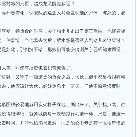
冰雪封冻的荒原，赵成龙又能走多远？
等开春雪化，保安队的巡逻人马会发现他的尸体，冻死的，怨
享受一顿热食的时候，关宁独个儿走出了第三驿站。他绕着驿
定一件事情：当他离去之后，紫水貂是否派人到这儿来巡查过？
要是如此，那倒挺不错，那娘们可能会猜测关宁已经知难而退
大雪，即使有痕迹也被积雪掩盖了。
忙碌，又吃了一顿滚烫的热食之后，大伙儿似乎都显得很有精
照说，他应该让大伙儿好好休息个一两天，但他不愿意浪费时
形图很轻易地就用炭火棒子在地上画出来了。关宁指点着、讲
他说得很详细，就象以前每一次劫掠行动前一样。只是，他这一
攻击时间。并非他怕消息走漏，而是他心中老是有一股很奇怪的