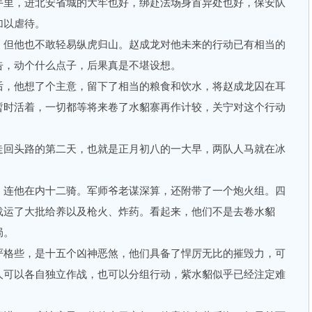
里，进北安省城的大牢也好，绑赴法场身首异处也好，保安队
加以虐待。
但他也不敢轻易纵虎归山。赵成龙对他未来的行动已有相当的
告，动个什么点子，后果真是不堪设想。
，他想了个主意，留下了相当的粮食和饮水，将赵成龙囚在耳
暂时活着，一切都等将来卷了水貂寨再作计较，关宁对这个行动
回头路的第二天，也就是正月初八的一大早，两队人马就在冰
连他在内十二骑。军师爷老谋深算，还附带了一个炮火组。四
载运了大批给养以及枪火、炸药。看起来，他们不是去卷水貂
局。
格些，是十五个凶神恶煞，他们具备了悍厉无比的摧毁力，可
人可以各自独立作战，也可以分组行动，紫水貂似乎已经注定难