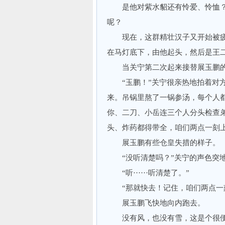
是他对紫水貂还有怜爱、怜恤？
呢？
现在，这群精壮汉子又开始被疲
在马灯底下，由他起头，然后是王
当关宁第二次起来接替展玉鹏的
“玉鹏！”关宁很亲热地拍着对方
来。吊锅里熬了一锅参汤，每个人
你、二刀、小岳连三个人分头检查
头、炸药都得带全，咱们两点一刻上
展玉鹏有些仓皇失措的样子。
“没听清楚吗？”关宁的声色突
“听······听清楚了。”
“那就快去！记住，咱们两点一
展玉鹏飞快地向内跑去。
没有风，也没有雪，这是个很便