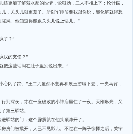
还更加了解紫水貂的性情，论狠劲，二人不相上下；论计谋，
劲儿，关头儿就更差了。所以军师爷要我跟你说，能化解就得想
雨腥风。他知道你能跟关头儿说上话儿。”
疯了？”
汉的支使？”
把这些话闷在肚子里别说出来。”
心闪了蹄。”王二刀显然不想再和展玉游聊下去，一夹马背，
行到深夜，才在一座破败的小神庙里住了一夜。天刚麻亮，又
到了第三驿站。
进驿站的门，这个霹雳就在他头顶炸开了。
房房门被撬开，人已不见影儿。不过在一阵子惊悸之后，关宁