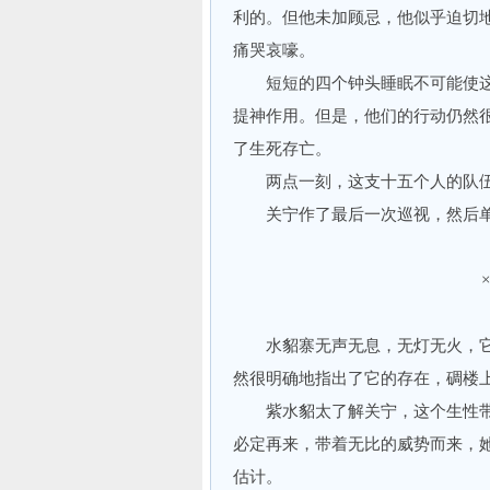
利的。但他未加顾忌，他似乎迫切
痛哭哀嚎。
短短的四个钟头睡眠不可能使这
提神作用。但是，他们的行动仍然
了生死存亡。
两点一刻，这支十五个人的队伍
关宁作了最后一次巡视，然后单
水貂寨无声无息，无灯无火，它
然很明确地指出了它的存在，碉楼
紫水貂太了解关宁，这个生性带
必定再来，带着无比的威势而来，
估计。