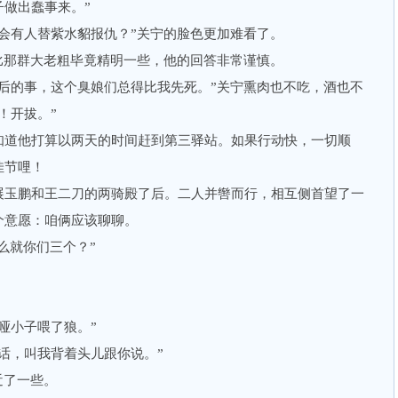
做出蠢事来。”
有人替紫水貂报仇？”关宁的脸色更加难看了。
那群大老粗毕竟精明一些，他的回答非常谨慎。
的事，这个臭娘们总得比我先死。”关宁熏肉也不吃，酒也不
！开拔。”
道他打算以两天的时间赶到第三驿站。如果行动快，一切顺
佳节哩！
玉鹏和王二刀的两骑殿了后。二人并辔而行，相互侧首望了一
个意愿：咱俩应该聊聊。
么就你们三个？”
小子喂了狼。”
，叫我背着头儿跟你说。”
近了一些。