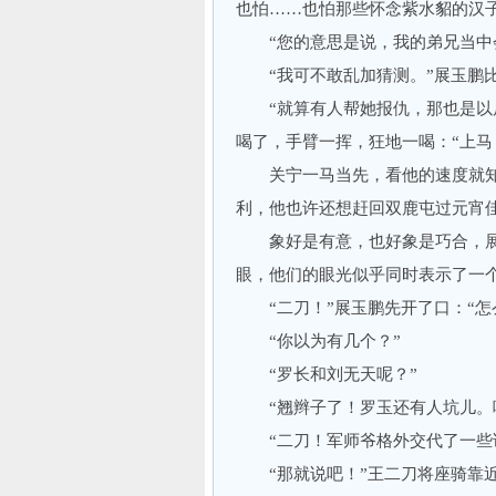
也怕……也怕那些怀念紫水貂的汉子
“您的意思是说，我的弟兄当中会
“我可不敢乱加猜测。”展玉鹏比
“就算有人帮她报仇，那也是以后
喝了，手臂一挥，狂地一喝：“上马
关宁一马当先，看他的速度就知
利，他也许还想赶回双鹿屯过元宵
象好是有意，也好象是巧合，展
眼，他们的眼光似乎同时表示了一
“二刀！”展玉鹏先开了口：“怎
“你以为有几个？”
“罗长和刘无天呢？”
“翘辫子了！罗玉还有人坑儿。哑
“二刀！军师爷格外交代了一些话
“那就说吧！”王二刀将座骑靠