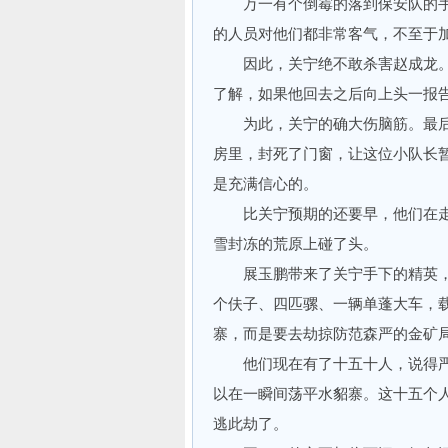
万一有个倒霉的落到保安队的手
的人员对他们都非常客气，不至于
因此，关宁绝不敢杀害赵成龙。
了解，如果他回去之后向上头一报
为此，关宁的确大伤脑筋。最后
房里，封死了门窗，让这位小队长
是充满信心的。
比关宁预期的还要早，他们在走
雪封冻的荒原上碰了头。
展玉鹏带来了关宁手下的精英，
个伕子、四匹骡、一辆单蓬大车，
寨，而是要去劫掠防范森严的金矿
他们现在有了十五十人，说得严
以在一瞬间荡平水貂寨。这十五个
逃此劫了。