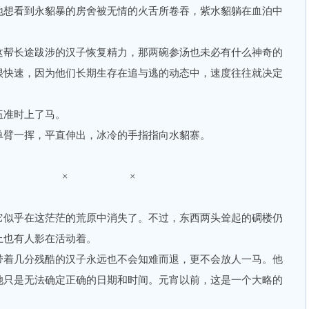
地想看到永貂暴的房舍被无情的火舌所卷吞，紫水貂躺在血泊中
帮长途跋涉的汉子恢复精力，那两碗参汤也未必有什么神奇的
很快速，因为他们长期生存在追与逃的动态中，速度往往就决定
准时上了马。
臂一挥，平直伸出，冰冷的手指指向水貂寨。
× × ×
似乎在这茫茫的荒原中消失了。不过，东西两头耸起的碉楼仍
上也有人影在活动着。
着几分残酷的汉子永远也不会知难而退，更不会放人一马。他
她只是无法确定正确的日期和时间。元宵以前，这是一个大略的