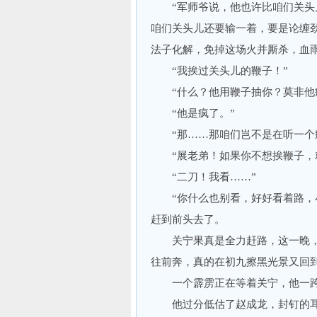
“军师爷说，他也许比咱们关头儿
咱们关头儿还要输一着，要是论缠
法子化解，免掉这场火并厮杀，血
“我挨过关头儿的鞭子！”
“什么？他用鞭子抽你？莫非他
“他是疯了。”
“那……那咱们岂不是在听一个疯
“展老弟！如果你不想挨鞭子，就
“二刀！我看……”
“你什么也别看，好好看着路，小
赶到前头去了。
关宁果真是全力赶路，这一晚，
往前奔，真的在初九擦黑光景又回
一个霹雳正在等着关宁，他一跨
他过分低估了赵成龙，封钉的耳