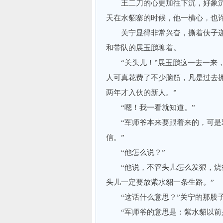
王二刀的心更加往下沉，好象沉
天在水貂寨的时候，他一横心，也
关宁显得非常兴奋，撕着伕子递
和带队的展玉鹏聊着。
“关头儿！”展玉鹏这一去一来，
人可真花费了不少脑筋，凡是过去
两年才入伙的新人。”
“嗯！我一看就知道。”
“军师爷本来要跟着来的，可是双
信。”
“他怎么说？”
“他说，不管头儿怎么发狠，烧得
头儿一定要放紫水貂一条生路。”
“这话什么意思？”关宁的那股子
“军师爷的意思是：紫水貂以前是