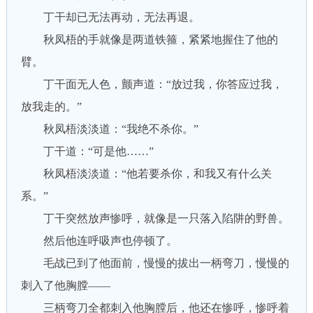
丁干却已无法再动，无法再退。
秋凤梧的手就像是两道铁箍，紧紧地握住了他的
臂。
丁干面无人色，颤声道：“放过我，你答应过我，
放我走的。”
秋凤梧淡淡道：“我绝不杀你。”
丁干道：“可是他……”
秋凤梧淡淡道：“他若要杀你，和我又有什么关
系。”
丁干突然放声惨呼，就像是一只落入陷阱的野兽。
然后他连呼吸声也停顿了。
毛战已到了他面前，慢慢的拔出一柄弯刀，慢慢的
刺入了他胸膛——
三柄弯刀全都刺入他胸膛后，他还在惨呼，惨呼着