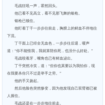
毛战狂吼一声，霍然回头。
他已看不见高立，看不见那飞舞的银枪。
银枪已顿住。
他盯着丁干一步步往前走，胸膛上的鲜血不停地往
下流。
丁干面上已经全无血色，一步步往后退，嗄声
道：“你不能怪我，我就算陪你死，也没什么好处。”
毛战咬着牙，嘴角也已有鲜血泌出。
丁干突然冷笑，道：“但你也莫要以为我怕你，现
在我要杀你只不过是举手之劳。”
他的手又扬起。
然后他脸色突然惨变，因为他发现自己双臂都已被
人握住。
毛战还是在一步步地往前走。