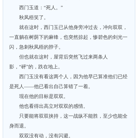
西门玉道：“死人。”
秋凤梧笑了。
就在这时，西门玉已从他身旁冲过去，冲向双双，
一直躺在树荫下的麻锋，也突然掠起，惨碧色的剑光一
闪，急刺秋凤梧的脖子。
但也就在这时，屋背后突然飞过来两条人
影，“砰”的，跌在地上。
西门玉没有看这两个人，因为他早已算准他们已经
是死人——他已看出自己算错了一着。
现在他的目标是双双。
他也看得出高立对双双的感情。
只要能将双双挟持，这一战纵不能胜，至少也能全
身而退。
双双没有动，没有闪避。