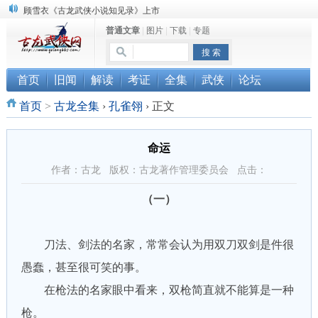
顾雪衣《古龙武侠小说知见录》上市
普通文章
|
图片
|
下载
|
专题
“武侠书库”查缺补漏活动圆满结束
《古龙小说原貌探究》修订版已上市
首页
旧闻
解读
考证
全集
武侠
论坛
首页
>
古龙全集
›
孔雀翎
›
正文
命运
作者：古龙 版权：古龙著作管理委员会 点击：
（一）
刀法、剑法的名家，常常会认为用双刀双剑是件很
愚蠢，甚至很可笑的事。
在枪法的名家眼中看来，双枪简直就不能算是一种
枪。