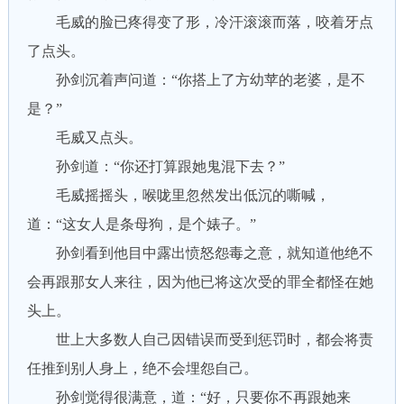
毛威的脸已疼得变了形，冷汗滚滚而落，咬着牙点
了点头。
孙剑沉着声问道：“你搭上了方幼苹的老婆，是不
是？”
毛威又点头。
孙剑道：“你还打算跟她鬼混下去？”
毛威摇摇头，喉咙里忽然发出低沉的嘶喊，
道：“这女人是条母狗，是个婊子。”
孙剑看到他目中露出愤怒怨毒之意，就知道他绝不
会再跟那女人来往，因为他已将这次受的罪全都怪在她
头上。
世上大多数人自己因错误而受到惩罚时，都会将责
任推到别人身上，绝不会埋怨自己。
孙剑觉得很满意，道：“好，只要你不再跟她来