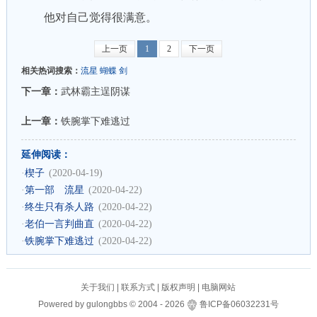
他对自己觉得很满意。
上一页
1
2
下一页
相关热词搜索：
流星
蝴蝶
剑
下一章：
武林霸主逞阴谋
上一章：
铁腕掌下难逃过
延伸阅读：
·
楔子
(2020-04-19)
·
第一部 流星
(2020-04-22)
·
终生只有杀人路
(2020-04-22)
·
老伯一言判曲直
(2020-04-22)
·
铁腕掌下难逃过
(2020-04-22)
关于我们
|
联系方式
|
版权声明
|
电脑网站
Powered by
gulongbbs
©
2004 -
2026
鲁ICP备06032231号