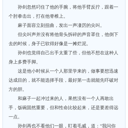
孙剑忽然叼住了他的手腕，将他手臂反拧，跟着一
个肘拳击出，打在他脊椎上。
麻子面容立刻扭曲，发出一声凄厉的尖叫。
但尖叫声并没有将他骨头拆碎的声音罩住，他倒下
去的时候，身子已软得好像是一摊烂泥。
孙剑也觉得自己出手太重了些，但他不想在这种人
身上多费手脚。
这是他小时候从一个人那里学来的，做事要想迅速
达成目的，就不能选择手段，最好第一击就能先吓破对
方的胆。
和麻子一起冲过来的人，果然没有一个人再敢出
手，饭碗固然重要，但和性命比较起来，还是要差得远
一点。
孙剑再也不看他们一眼，盯着毛威，道：“我问你