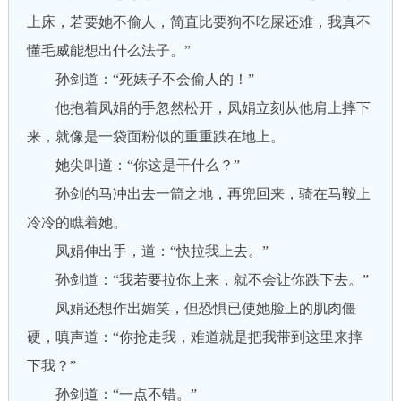
上床，若要她不偷人，简直比要狗不吃屎还难，我真不
懂毛威能想出什么法子。”
孙剑道：“死婊子不会偷人的！”
他抱着凤娟的手忽然松开，凤娟立刻从他肩上摔下
来，就像是一袋面粉似的重重跌在地上。
她尖叫道：“你这是干什么？”
孙剑的马冲出去一箭之地，再兜回来，骑在马鞍上
冷冷的瞧着她。
凤娟伸出手，道：“快拉我上去。”
孙剑道：“我若要拉你上来，就不会让你跌下去。”
凤娟还想作出媚笑，但恐惧已使她脸上的肌肉僵
硬，嗔声道：“你抢走我，难道就是把我带到这里来摔
下我？”
孙剑道：“一点不错。”