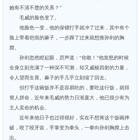
她有不清不楚的关系？”
毛威的脸色变了。
他脸色一变，他的保镖打手就冲了过来，其中有个
脸上带着疤痕的麻子，一步蹿了过来就想推孙剑的胸
膛。
孙剑忽然瞪起眼，厉声道：“你敢！”他发怒的时候
全身立刻充满了一种深不可测，却又威棱四射的力量，
令人望而生畏。麻子的手几乎立刻缩了回去。
但打手这碗饭并不是容易吃的，要吃这行饭，就得
替人拼命，近年来毛威的势力日渐庞大，他已很少有为
主人卖命的机会。
近年来他日子也过得很好，实在不想将这个饭碗摔
破，咬了咬牙齿，手掌变为拳头，一拳向孙剑胸膛上击
出。