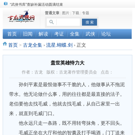
“武侠书库”查缺补漏活动圆满结束
普通文章
|
图片
|
下载
|
专题
《古龙小说原貌探究》修订版已上市
顾雪衣《古龙武侠小说知见录》上市
首页
旧闻
解读
考证
全集
武侠
论坛
首页
>
古龙全集
›
流星.蝴蝶.剑
›
正文
盖世英雄恃力大
作者：古龙 版权：古龙著作管理委员会 点击：
孙剑平素是最恨做事不干脆的人，他做事从不拖泥
带水。他无论做什么事，用的往往都是最直接的法子。
老伯要他去找毛威，他就去找毛威，从自己家里一出
来，就直到毛威门口。
他永远只走一条路，既不用转弯抹角，更不回头。
毛威正坐在大厅和他的智囊及打手喝酒，门丁送来