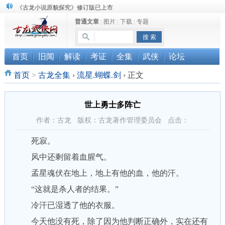
《古龙小说原貌探究》修订版已上市
顾雪衣《古龙武侠小说知见录》上市
普通文章
|
图片
|
下载
|
专题
“武侠书库”查缺补漏活动圆满结束
首页
旧闻
解读
考证
全集
武侠
论坛
首页
>
古龙全集
›
流星.蝴蝶.剑
›
正文
世上勇士多阵亡
作者：古龙 版权：古龙著作管理委员会 点击：
死寂。
风中还剩留着血腥气。
孟星魂伏在地上，地上有他的血，他的汗。
“这就是杀人者的结果。”
冷汗已湿透了他的衣服。
今天他没有死，除了因为他判断正确外，实在还有