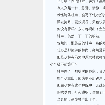
它打破了夜的沉寂，驱走了黑暗
令人兴起一种，悠远、恬静、尘
难怪诗圣杜甫，会写下“欲觉闻钟
浮云掩月，更残漏尽，天色快要
你没有看吗？东方都现出了鱼肚
钟声，仍然一下一下的响着。
忽然间，那悠扬的钟声，蓦的喑
想必是那撞钟的和尚，突然受到
但是少林寺乃为中原武林发祥之
小？经不起惊吓？
钟声停了，黎明时的静寂，使人
整个少室山，因为响不起钟声，
但在少林寺这个禅院中，无殊起
闹哄哄的，灯火通明，僧侣们一
当真的，是少林寺出了事。