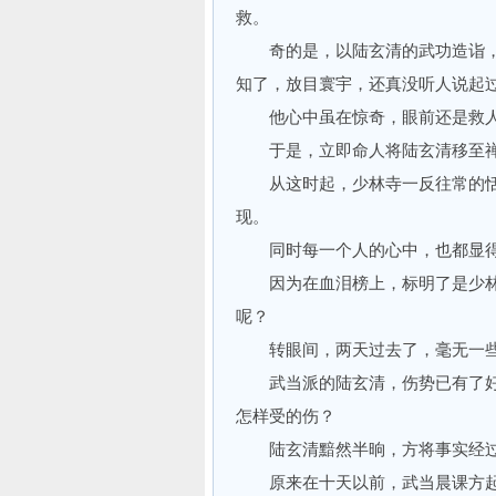
救。
奇的是，以陆玄清的武功造诣，
知了，放目寰宇，还真没听人说起
他心中虽在惊奇，眼前还是救人
于是，立即命人将陆玄清移至禅
从这时起，少林寺一反往常的恬
现。
同时每一个人的心中，也都显得
因为在血泪榜上，标明了是少林
呢？
转眼间，两天过去了，毫无一些
武当派的陆玄清，伤势已有了好
怎样受的伤？
陆玄清黯然半晌，方将事实经过
原来在十天以前，武当晨课方起