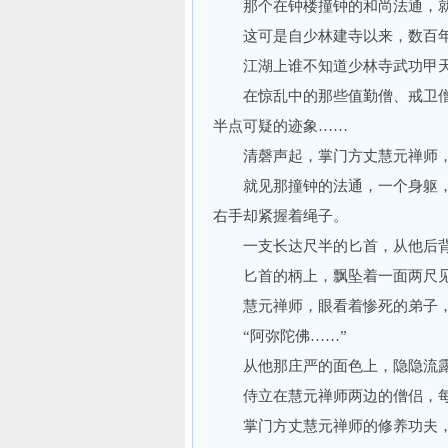
那个在钟楼撞钟的和尚法通，就
这可是自少林建寺以来，数百年
江湖上谁不知道少林寺武功甲天
在惊乱中的那些值勤僧、戒卫僧
半点可疑的迹象……
清磬声起，掌门方丈慧元禅师，
就见那撞钟的法通，一个身躯，
右手却紧握着绳子。
一支长达尺半的匕首，从他后背
匕首的柄上，飘坠着一面两尺见
慧元禅师，眼看着惨死的弟子，
“阿弥陀佛……”
从他那庄严的面色上，隐隐流露
侍立在慧元禅师两边的僧侣，每
掌门方丈慧元禅师的修养功夫，