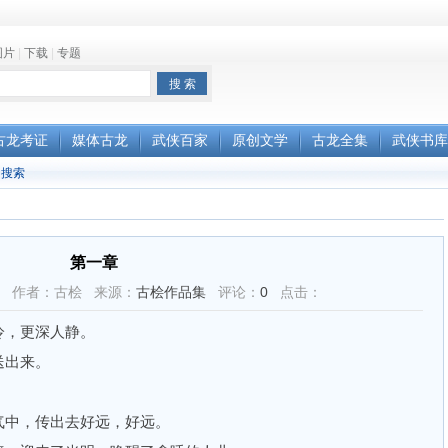
图片
|
下载
|
专题
古龙考证
媒体古龙
武侠百家
原创文学
古龙全集
武侠书库
搜索
第一章
44:35 作者：古桧 来源：
古桧作品集
评论：
0
点击：
，更深人静。
出来。
中，传出去好远，好远。