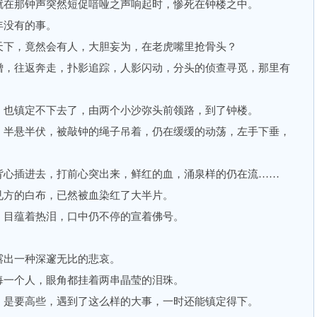
在那钟声突然短促喑哑之声响起时，惨死在钟楼之中。
没有的事。
下，竟然会有人，大胆妄为，在老虎嘴里抢骨头？
，往返奔走，扑影追踪，人影闪动，分头的侦查寻觅，那里有
也镇定不下去了，由两个小沙弥头前领路，到了钟楼。
半悬半伏，被敲钟的绳子吊着，仍在缓缓的动荡，左手下垂，
心插进去，打前心突出来，鲜红的血，涌泉样的仍在流……
方的白布，已然被血染红了大半片。
目蕴着热泪，口中仍不停的宣着佛号。
出一种深邃无比的悲哀。
一个人，眼角都挂着两串晶莹的泪珠。
是要高些，遇到了这么样的大事，一时还能镇定得下。