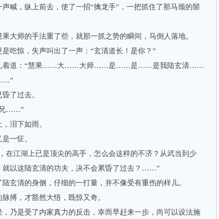
喊，纵上前去，使了一招“擒龙手”，一把抓住了那马颈的鬃
果大师的手法重了些，就那一抓之势的瞬间，马倒人落地。
吃惊，失声叫出了一声：“玄清道长！是你？”
道：“慧果……大……大师……是……是……是我陆玄清……
…”
昏了过去。
兄……”
，泪下如雨。
是一怔。
在江湖上已是顶尖的高手，怎么会这样的不济？从武当到少
，就以这陆玄清的功夫，决不会累昏了过去？……”
陆玄清的身侧，仔细的一打量，并不像受有重伤的样儿。
脉搏，才豁然大悟，既惊又奇。
，乃是受了内家真力的反击，幸而早赶来一步，尚可以设法施