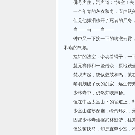
佛号声住，沉声道：“法空！去！
一个年青的灰衣和尚，应声跃落
但见他挥泪移开了死者的尸身，
当——当——当——
钟声又一下接一下的响澈云霄，
和谐的气氛。
撞钟的法空，牵动着绳子，一下
慧元禅师和一些僧众，原地趺坐
梵呗声起，铙钹磬鼓和鸣，就在
黎明划破了夜的沉寂，远远传来
少林寺中，仍然梵呗声扬。
但在中岳太室山下的官道上，却
少室山崖壑深幽，峰峦环列，景
因那少林寺雄据武林翘楚，往来
但这骑快马，却是直奔少室，不