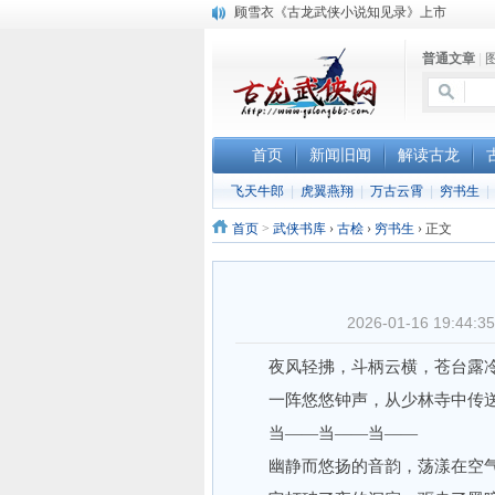
“武侠书库”查缺补漏活动圆满结束
《古龙小说原貌探究》修订版已上市
普通文章
|
顾雪衣《古龙武侠小说知见录》上市
首页
新闻旧闻
解读古龙
飞天牛郎
|
虎翼燕翔
|
万古云霄
|
穷书生
|
首页
>
武侠书库
›
古桧
›
穷书生
›
正文
2026-01-16 19:
夜风轻拂，斗柄云横，苍台露冷
一阵悠悠钟声，从少林寺中传送
当——当——当——
幽静而悠扬的音韵，荡漾在空气