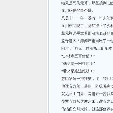
结果是死伤无算，那些接到“血泪
血泪榜仍然是个谜。
又是十一一年，没有一个人能解
血泪榜又现了，竟然找上了少
慧元禅师手拿着那沾满血迹的白布
监寺慧因大师闻声也自吃了一惊，
问道：“师兄，血泪榜上所现本
“少林寺五百僧侣！”
“他竟要一网打尽？”
“看来是难逃此劫！”
慧因哈哈一声狂笑，道：“好！我
他话音方落，蓦的一阵吸喝声动
就见从山门外，闯进来一骑快马
少林寺自从达摩东来，建寺之日
僧侣们立时大惊，就连那修养功