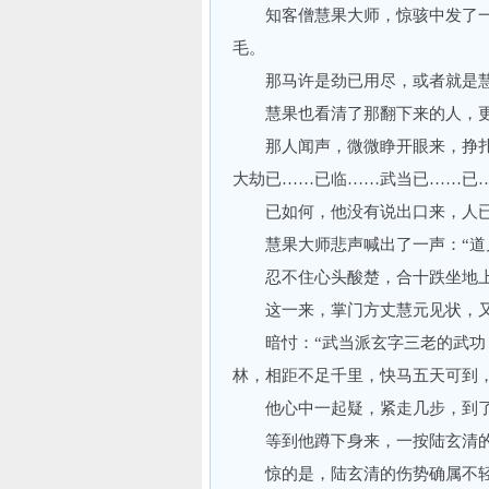
知客僧慧果大师，惊骇中发了一声
毛。
那马许是劲已用尽，或者就是慧
慧果也看清了那翻下来的人，更是
那人闻声，微微睁开眼来，挣扎着
大劫已……已临……武当已……已…
已如何，他没有说出口来，人已
慧果大师悲声喊出了一声：“道
忍不住心头酸楚，合十跌坐地上
这一来，掌门方丈慧元见状，又
暗忖：“武当派玄字三老的武功，
林，相距不足千里，快马五天可到
他心中一起疑，紧走几步，到了
等到他蹲下身来，一按陆玄清的
惊的是，陆玄清的伤势确属不轻