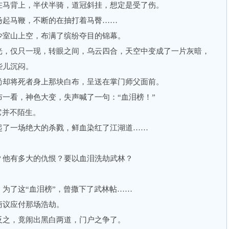
马背上，半伏半骑，道冠斜挂，想定是受了伤。
起马鞭，不断的在抽打着马臀……
室山上空，布满了缤纷夺目的锦幕。
，仅只一现，转眼之间，乌云四合，天空中变成了一片灰暗，
些儿沉闷。
却将死者身上那块白布，呈送在掌门师父面前。
看，神色大变，失声喊了一句：“血泪榜！”
它并不陌生。
了一场绝大的杀戮，鲜血染红了江湖道……
他有多大的仇恨？要以血泪洗劫武林？
了这“血泪榜”，曾撒下了武林帖……
议应付那场浩劫。
之，竟闹出黑白两道，门户之争了。