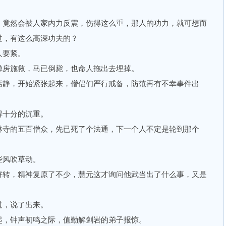
竟然会被人家内力反震，伤得这么重，那人的功力，就可想而
过，有这么高深功夫的？
要紧。
房施救，马已倒毙，也命人拖出去埋掉。
静，开始紧张起来，僧侣们严行戒备，防范再有不幸事件出
十分的沉重。
寺的五百僧众，先已死了个法通，下一个人不定是轮到那个
风吹草动。
转，精神复原了不少，慧元这才询问他武当出了什么事，又是
，说了出来。
，钟声初鸣之际，值勤解剑岩的弟子报惊。