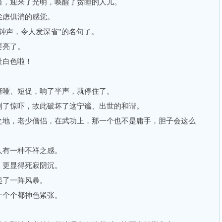
，迎来了光明，唤醒了贪睡的人儿。
虑俱消的感觉。
声，令人发深省”的名句了。
亮了。
白色啦！
哑、短促，响了半声，就停住了。
了惊吓，故此破坏了这宁谧、出世的和谐。
地，老少僧侣，在武功上，那一个也不是庸手，胆子会这么
有一种不祥之感。
更显得死寂阴沉。
了一阵风暴。
个个都神色紧张。