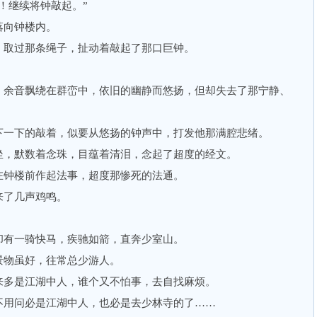
继续将钟敲起。”
向钟楼内。
取过那条绳子，扯动着敲起了那口巨钟。
余音飘绕在群峦中，依旧的幽静而悠扬，但却失去了那宁静、
一下的敲着，似要从悠扬的钟声中，打发他那满腔悲绪。
，默数着念珠，目蕴着清泪，念起了超度的经文。
钟楼前作起法事，超度那惨死的法通。
了几声鸡鸣。
有一骑快马，疾驰如箭，直奔少室山。
物虽好，往常总少游人。
多是江湖中人，谁个又不怕事，去自找麻烦。
用问必是江湖中人，也必是去少林寺的了……