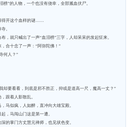
榜”的人物，一个也没有侥幸，全部溅血伏尸。
得开这个血样的谜……
林寺。
，就只喊出了一声“血泪榜”三字，人却呆呆的发起怔来。
合十念了一声：“阿弥陀佛！”
寺何人？”
却要看看，到底是邪不胜正，抑或是道高一尺，魔高一丈？”
，跟着人影散乱。
，马似疯，人如醉，直冲向大雄宝殿。
起，马闯山门这是第一遭。
深的掌门方丈慧元禅师，也见状色变。