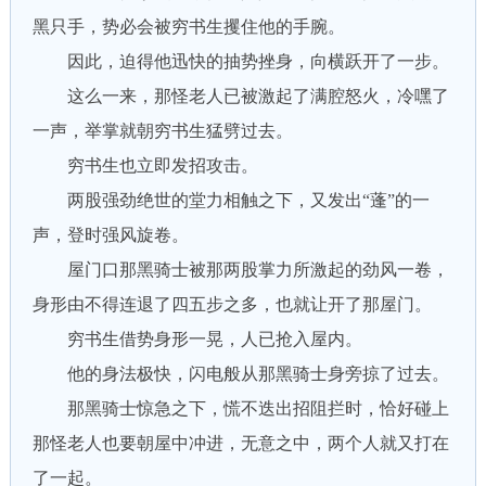
黑只手，势必会被穷书生攫住他的手腕。
因此，迫得他迅快的抽势挫身，向横跃开了一步。
这么一来，那怪老人已被激起了满腔怒火，冷嘿了
一声，举掌就朝穷书生猛劈过去。
穷书生也立即发招攻击。
两股强劲绝世的堂力相触之下，又发出“蓬”的一
声，登时强风旋卷。
屋门口那黑骑士被那两股掌力所激起的劲风一卷，
身形由不得连退了四五步之多，也就让开了那屋门。
穷书生借势身形一晃，人已抢入屋内。
他的身法极快，闪电般从那黑骑士身旁掠了过去。
那黑骑士惊急之下，慌不迭出招阻拦时，恰好碰上
那怪老人也要朝屋中冲进，无意之中，两个人就又打在
了一起。