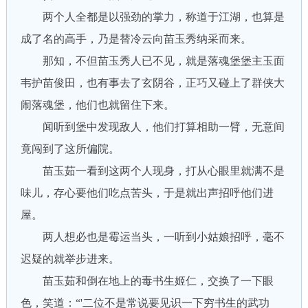
两个人全都是以强劲的掌力，称道于江湖，也算是
成了名的高手，乃是替冷云向苗玉秀纳采而来。
那知，不但苗玉秀人已不见，就是落魂堡堡主玉面
韦护苗俊田，也有事去了玄阴谷，正巧又碰上了群侠大
闹落魂堡，他们也就留住下来。
闻听到堡中发现敌人，他们打算相助一臂，无意间
竟闯到了这所偏院。
苗玉茹一看到这两个人现身，打从心眼里就满不是
味儿，存心要他们吃点苦头，于是就出声招呼他们进
屋。
两人想必也是霉运当头，一听到小姑娘招呼，毫不
迟疑的就举步进来。
苗玉茹和倒在地上的毒书生姬仁，交换了一下眼
色，笑道：“'二位不是常说要见识一下穷书生的武功