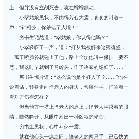
上，但并没有立刻死去，犹在蠕蠕颤动。
小翠姑娘见状，不由得芳心大震，哀哀的叫道一
声：“钟相公，你杀错了人啦！”
穷书生诧然道：“翠姑娘，你认得他吗？”
小翠轻叹了一声，道：“打从我被解来这落魂堡，
一离了断肠谷就碰上了他，路上全仗他暗中保护，要不
然，我这时早就到了马岭关，作了冷家的媳妇了……”
穷书生惊异道：“这么说他是个好人了？……”他在
说着话，转身走向怪老人的身边，弯腰伸手，打算看一
看对方伤得怎样？
但当他方一搭上怪老人的肩上，怪老人半瞑着的眼
睛，陡然睁开，从眼中射出一种凶狠的光芒。
穷书生见状，心中斗然一震。
就在他心头一凛之际，怪老人的两只手，已迅快的