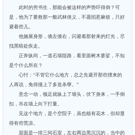
此时的穷书生，那能会被这样的声势吓得倒？可
是，他为了要救那一般武林侠义，不愿招惹麻烦，只好
避着些儿。
他施展身形，倏左倏右，闪避着那射来的灯光，尽
找黑暗处疾走。
正奔纵间，一道石墙阻路，看里面树木婆娑，不知
是个什么所在？
心忖：“不管它什么地方，总之先避开那些捜来的
人再说，免得撞上了多造杀孽。”
意念一动，顿足就纵上了墙头，伏下身来，一手倒
扣，吊在墙上向下打量。
见这个地方，是个空院子，虽也植有花木，但却显
得有些荒凉。
迎面是一排三间石室，左右两边黑沉沉的，当中的