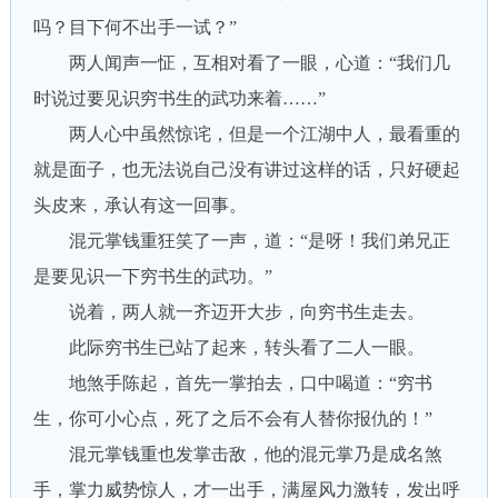
吗？目下何不出手一试？”
两人闻声一怔，互相对看了一眼，心道：“我们几
时说过要见识穷书生的武功来着……”
两人心中虽然惊诧，但是一个江湖中人，最看重的
就是面子，也无法说自己没有讲过这样的话，只好硬起
头皮来，承认有这一回事。
混元掌钱重狂笑了一声，道：“是呀！我们弟兄正
是要见识一下穷书生的武功。”
说着，两人就一齐迈开大步，向穷书生走去。
此际穷书生已站了起来，转头看了二人一眼。
地煞手陈起，首先一掌拍去，口中喝道：“穷书
生，你可小心点，死了之后不会有人替你报仇的！”
混元掌钱重也发掌击敌，他的混元掌乃是成名煞
手，掌力威势惊人，才一出手，满屋风力激转，发出呼