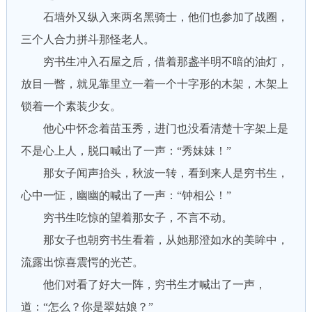
石墙外又纵入来两名黑骑士，他们也参加了战圈，
三个人合力拼斗那怪老人。
穷书生冲入石屋之后，借着那盏半明不暗的油灯，
放目一瞥，就见靠里立一着一个十字形的木架，木架上
锁着一个素装少女。
他心中怀念着苗玉秀，进门也没看清楚十字架上是
不是心上人，脱口喊出了一声：“秀妹妹！”
那女子闻声抬头，秋波一转，看到来人是穷书生，
心中一怔，幽幽的喊出了一声：“钟相公！”
穷书生吃惊的望着那女子，不言不动。
那女子也朝穷书生看着，从她那澄如水的美眸中，
流露出惊喜震愕的光芒。
他们对看了好大一阵，穷书生才喊出了一声，
道：“怎么？你是翠姑娘？”