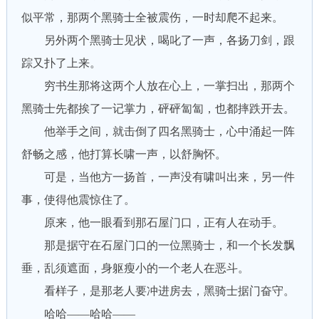
似平常，那两个黑骑士全被震伤，一时却爬不起来。
另外两个黑骑士见状，喝叱了一声，各扬刀剑，跟
踪又扑了上来。
穷书生那将这两个人放在心上，一掌扫出，那两个
黑骑士先都挨了一记掌力，砰砰匐匐，也都摔跌开去。
他举手之间，就击倒了四名黑骑士，心中涌起一阵
舒畅之感，他打算长啸一声，以舒胸怀。
可是，当他方一扬首，一声没有啸叫出来，另一件
事，使得他震惊住了。
原来，他一眼看到那石屋门口，正有人在动手。
那是据守在石屋门口的一位黑骑士，和一个长发飘
垂，乱须遮面，身躯瘦小的一个老人在恶斗。
看样子，是那老人要冲进房去，黑骑士据门奋守。
哈哈——哈哈——