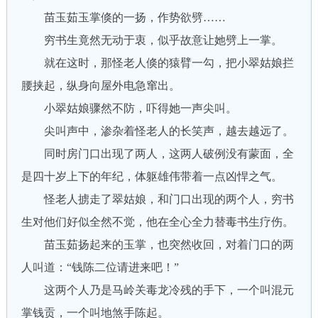
苗玉茹玉掌倏的一扬，作势欲劈……
穷书生竟然无动于衷，似乎故意让她劈上一掌。
就在这时，那怪老人倏的猿臂一勾，把小翠姑娘拦
腰挟起，纵身向屋外电急窜出。
小翠姑娘骤然不防，吓得她一声尖叫。
尖叫声中，渗杂着怪老人的长笑声，越去越远了。
同时房门口出现了两人，这两人破例没有蒙面，全
是四十岁上下的年纪，体躯雄伟带着一点凶悍之气。
怪老人掳走了翠姑娘，和门口出现的两个人，穷书
生对他们好似全然不觉，他在全心全力替毒书生疗伤。
苗玉茹扬起来的玉掌，也突然收回，对着门口的两
人叫道：“钱陈二位请进来吧！”
这两个人乃是马岭关毒龙冷残的手下，一个叫混元
掌钱贡，一个叫地煞手陈起。