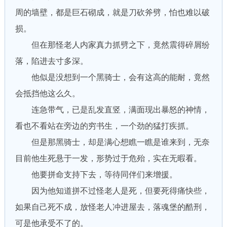
周的墙壁，都是巨石砌成，就是刀砍斧劈，怕也难以破
损。
但在那怪老人内家真力抓劈之下，竟然震得碎屑纷
落，陷进去寸多深。
他似是没想到一个黑骑士，会有这高的能耐，竟然
会抵挡他这么久。
连急带气，已是乱发直竖，满面现出暴怒的神情，
看也不看站在旁边的穷书生，一个劲的猛打疾抓。
但是那黑骑士，却是满心想瞧一瞧是谁来到，无奈
目前他生死悬于一发，形势过于危殆，实在无暇看。
他要拼命支持下去，等待同伴们来增援。
因为他知道拼不过怪老人是死，但要死得痛快些，
如果自己死不成，放怪老人冲进屋去，落魂堡的酷刑，
可是他承受不了的。