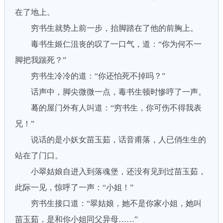
在了地上。
穷书生就势上前一步，抬脚踏在了他的前胸上。
毒书生姬仁沮丧的叹了一口气，道：“你为何不一
脚把我踹死？”
穷书生冷冷的道：“你还怕死不掉吗？”
话声中，脚尖微微一点，毒书生顿时惨哼了一声。
蓦的屋门外有人叫道：“穷书生，你可伤不得我表
兄！”
说话的是小妖女苗玉茹，话音甫落，人已俏生生的
站在了门口。
小翠姑娘自进入到落魂堡，还没有见到过苗玉茹，
此际一见，惊呼了一声：“小姐！”
穷书生接口道：“翠姑娘，她不是你家小姐，她叫
苗玉茹，是和你小姐同父异母……”