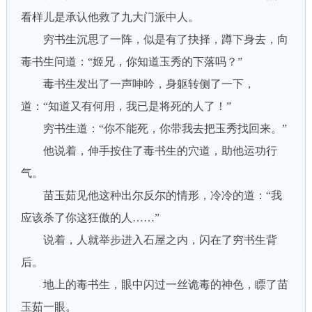
看样儿是承认他救了九大门派中人。
穷书生沉思了一阵，似是有了抉择，蹲下身去，向
毒书生问道：“姬兄，你知道玉秀的下落吗？”
毒书生发出了一声呻吟，身躯转侧了一下，
道：“知道又有何用，我已是将死的人了！”
穷书生道：“你不能死，你带我去把玉秀找回来。”
他说着，伸手按住了毒书生的穴道，助他运功行
气。
苗玉茹见他这种出尔反尔的情形，冷冷的道：“我
应该杀了你这狂傲的人……”
说着，人就举步进入石屋之内，闪在了穷书生背
后。
地上的毒书生，眼中闪过一丝诡毒的神色，瞟了苗
玉茹一眼。