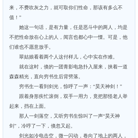
来，不费吹灰之力，就可取你们性命，那该有多么不
值！”
她这一句话，是有力量，任是恶斗中的两人，均是
不把性命放在心上的人，闻言也都心中一慄。可是，他
们谁也不愿意放手。
翠姑娘看着两个人这付样儿，心中实在作难。
就在这时，倏的一团青影电急扑入屋来，挟着一道
森森精光，直向穷书生后背劈落。
穷书生一看到剑光，惊呼了一声：“昊天神剑！”
跟着身形疾忙滚倒，双手一用力，竟把那怪老人举
起来，挡在上面。
那人一剑落空，又听穷书生惊叫了一声“昊天神
剑”，冷哼了一下，倏忽又起。
剑光如冷电击空，微一闪动，卷向了地上的两人，