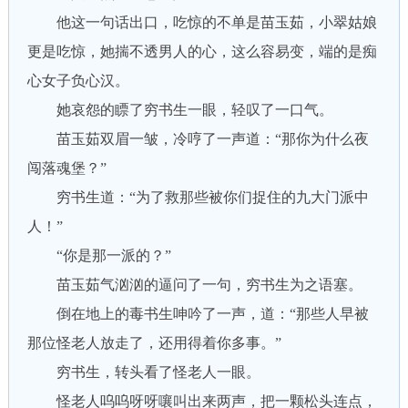
他这一句话出口，吃惊的不单是苗玉茹，小翠姑娘
更是吃惊，她揣不透男人的心，这么容易变，端的是痴
心女子负心汉。
她哀怨的瞟了穷书生一眼，轻叹了一口气。
苗玉茹双眉一皱，冷哼了一声道：“那你为什么夜
闯落魂堡？”
穷书生道：“为了救那些被你们捉住的九大门派中
人！”
“你是那一派的？”
苗玉茹气汹汹的逼问了一句，穷书生为之语塞。
倒在地上的毒书生呻吟了一声，道：“那些人早被
那位怪老人放走了，还用得着你多事。”
穷书生，转头看了怪老人一眼。
怪老人呜呜呀呀嚷叫出来两声，把一颗松头连点，