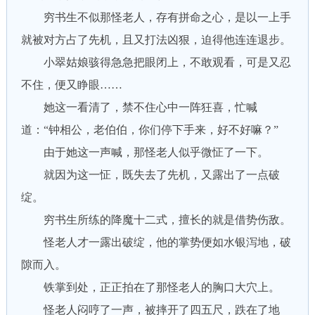
穷书生不似那怪老人，存有拼命之心，是以一上手
就被对方占了先机，且又打法凶狠，迫得他连连退步。
小翠姑娘骇得急急把眼闭上，不敢观看，可是又忍
不住，便又睁眼……
她这一看清了，禁不住心中一阵狂喜，忙喊
道：“钟相公，老伯伯，你们停下手来，好不好嘛？”
由于她这一声喊，那怪老人似乎微怔了一下。
就因为这一怔，既失去了先机，又露出了一点破
绽。
穷书生所练的降魔十二式，擅长的就是借势伤敌。
怪老人才一露出破绽，他的掌势便如水银泻地，破
隙而入。
铁掌到处，正正拍在了那怪老人的胸口大穴上。
怪老人闷哼了一声，被摔开了四五尺，跌在了地