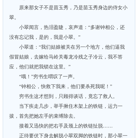
原来那女子不是苗玉秀，乃是苗玉秀身边的侍女小
翠。
小翠闻言，热泪盈睫，哀声道：“多谢钟相公，还
没有忘记我，是的，我是小翠。”
小翠道：“我们姑娘被关在另一个地方，他们逼我
假冒姑娘，去嫁给马岭关毒龙冷残之子冷云，我不答
应，他们就把我锁在这里。”
“哦！”穷书生喟叹了一声。
“钟相公，快救下我来，他们要杀死我呢！”
穷书生这才想到，只顾得谈话，竟忘了救人。
当下疾走几步，举手揪住木架上的铁链，运力一
拔，首先把她左手的束缚除去。
接着又迅快的把右手及颈上的铁链扯脱……
正待要伏下身去解脱小翠双脚的铁链时，那小翠一