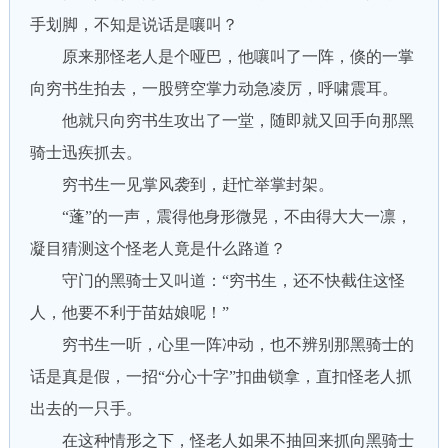
手划脚，不知是说话是嚷叫？
原来那怪老人是个哑巴，他嚷叫了一阵，倏的一掌
向穷书生拍去，一股劈空掌力动急凌厉，呼啸震耳。
他就只向穷书生攻出了一堂，随即就又回手向那黑
骑士迅疾抓去。
穷书生一见掌风袭到，赶忙举掌封架。
“蓬”的一声，震得他身形微晃，不由得大大一凛，
凝目猜测这个怪老人竟是什么路道？
守门的黑骑士又叫道：“穷书生，还不快截住这怪
人，他要不利于苗姑娘呢！”
穷书生一听，心里一阵冲动，也不辨别那黑骑士的
话是真是假，一招“分心十字”扣曲锁拿，直扣怪老人抓
出去的一只手。
在这种情形之下，怪老人如果不抽回来抓向黑骑士