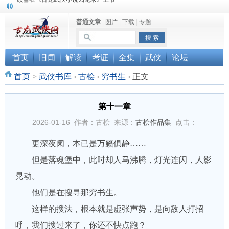
“武侠书库”查缺补漏活动圆满结束
普通文章
|
图片
|
下载
|
专题
《古龙小说原貌探究》修订版已上市
顾雪衣《古龙武侠小说知见录》上市
首页
旧闻
解读
考证
全集
武侠
论坛
首页
>
武侠书库
›
古桧
›
穷书生
›
正文
第十一章
2026-01-16 作者：古桧 来源：
古桧作品集
点击：
更深夜阑，本已是万籁俱静……
但是落魂堡中，此时却人马沸腾，灯光连闪，人影
晃动。
他们是在搜寻那穷书生。
这样的搜法，根本就是虚张声势，是向敌人打招
呼，我们搜过来了，你还不快点跑？