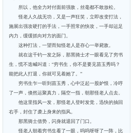
所以，他全力对付面前强敌，丝毫都不敢放松。
怪老人久战无功，又是一声狂笑，立即改变打法，
施展出强攻硬打的手法，一手照常的快攻，一手却运足
内力，缓缓抓向对方的面门。
这种打法，一望而知怪老人是存心一举毙敌。
就在这千钓一发之际，那黑骑士才一眼看见了穷书
生，慌不迭喊叫道：“穷书生，你不是要见苗玉秀吗？
能把此人打退，你就可见着她了。”
穷书生乍一听到苗玉秀，心中泛起一股妒恨，冷哼
了一声，倏然运聚真力，隔空一指，朝那怪老人点去。
他这里指风一发，那怪老人登时发觉，迅快的抽回
右手，封住了袭上身来的指风。
那黑骑士借势，闪身就退回了门口。
怪老人朝着穷书生看了一眼，呜呜呀呀了一阵，比