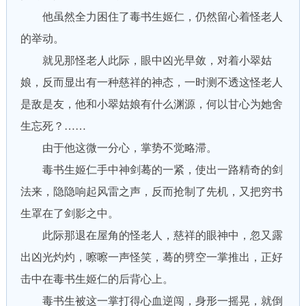
他虽然全力困住了毒书生姬仁，仍然留心着怪老人
的举动。
就见那怪老人此际，眼中凶光早敛，对着小翠姑
娘，反而显出有一种慈祥的神态，一时测不透这怪老人
是敌是友，他和小翠姑娘有什么渊源，何以甘心为她舍
生忘死？……
由于他这微一分心，掌势不觉略滞。
毒书生姬仁手中神剑蓦的一紧，使出一路精奇的剑
法来，隐隐响起风雷之声，反而抢制了先机，又把穷书
生罩在了剑影之中。
此际那退在屋角的怪老人，慈祥的眼神中，忽又露
出凶光灼灼，嚓嚓一声怪笑，蓦的劈空一掌推出，正好
击中在毒书生姬仁的后背心上。
毒书生被这一掌打得心血逆闯，身形一摇晃，就倒