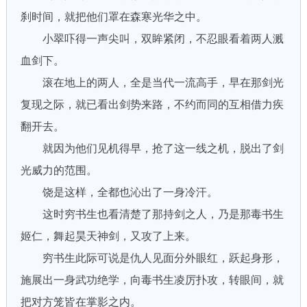
刹时间，就把他们罩在森寒光华之中。
小翠吓得一声尖叫，双眸紧闭，不忍眼看着两人溅
血剑下。
滚在地上的两人，全是当代一流高手，早在那剑光
复现之际，就已看出剑势来路，不约而同的互相借力疾
翻开去。
就因为他们见机得早，抢了这一线之机，脱出了剑
光威力的范围。
饶是这样，全都也沁出了一身冷汗。
这时穷书生也看清楚了那持剑之人，乃是那毒书生
姬仁，舞起昊天神剑，又攻了上来。
穷书生此际可说是仇人见面分外眼红，跃起身形，
施展出一身武功绝学，向毒书生凌厉扑攻，转眼间，就
把对方笼皆在掌影之内。