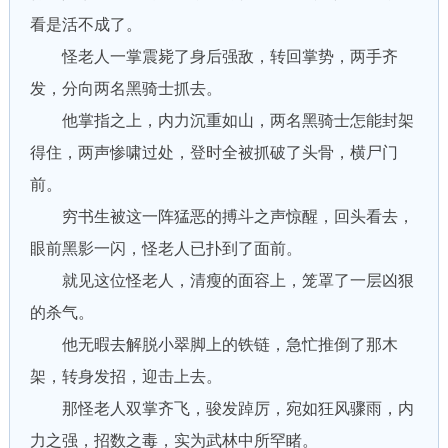
看是活不成了。
怪老人一掌震毙了身后强敌，转回掌势，两手齐
发，分向两名黑骑士抓去。
他掌指之上，内力沉重如山，两名黑骑士怎能封架
得住，两声惨啸过处，登时全被抓破了头骨，横尸门
前。
穷书生被这一阵猛恶的搏斗之声惊醒，回头看去，
眼前黑影一闪，怪老人已扑到了面前。
就见这位怪老人，清瘦的面容上，笼罩了一层凶狠
的杀气。
他无暇去解脱小翠脚上的铁链，急忙推倒了那木
架，转身发招，迎击上去。
那怪老人双掌齐飞，骏发踔厉，宛如狂风骤雨，内
力之强，招数之毒，实为武林中所罕睹。