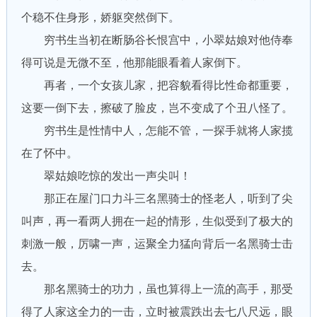
个稳不住身形，娇躯突然倒下。
穷书生当初在断肠谷长恨宫中，小翠姑娘对他侍奉
得可说是无微不至，他那能眼看着人家倒下。
再者，一个女孩儿家，把容貌看得比性命都重要，
这要一倒下去，擦破了脸皮，岂不变成了个丑八怪了。
穷书生是性情中人，怎能不管，一探手就将人家揽
在了怀中。
翠姑娘吃惊的发出一声尖叫！
那正在屋门口力斗三名黑骑士的怪老人，听到了尖
叫声，再一看两人拥在一起的情形，生似受到了极大的
刺激一般，厉啸一声，运聚全力猛向背后一名黑骑士击
去。
那名黑骑士的功力，虽也算得上一流的高手，那受
得了人家这全力的一击，立时被震跌出去七八尺远，眼