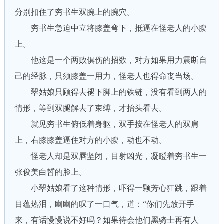
分别扣住了穷书生双腕上的腕穴。
穷书生急迫中立将膝盖弯下，抵逼在怪老人的小腹
上。
他这是一个两败俱伤的招数，对方如果用力震断自
己的经脉，只须膝盖一用力，怪老人也得命丧当场。
翠姑娘只顾得去褪下脚上的铁链，没有看到两人的
情形，等到双腿解去了束缚，才抬头看去。
就见穷书生俯低着身躯，双手按在怪老人的双肩
上，右膝膝盖逼住对方的小腹，动也不动。
怪老人却是双唇坚闭，目射凶光，凝瞪着穷书生一
张俊美白晳的脸上。
小翠姑娘看了这种情形，吓得一颗芳心狂跳，跟着
目蕴热泪，幽幽的叹了一口气，道：“你们先放开手
来，有话慢慢说不好吗？如果待会他们黑骑士再有人