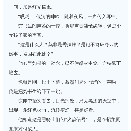
一间，却是灯光摇曳。
“哎哟！”低沉的呻吟，随着夜风，一声传入耳中。
穷书生闻声蓦的一惊，听那声音凄怆婉转，像是个
女孩子家的声音。
“这是什么人？莫非是秀妹妹？是她不答应冷云的
婿事，被囚在此处？”
他心里如是的一动念，忍不住怒火中烧，方待跃下
墙去。
也就是刚一松手下落，蓦然间墙外“轰”的一声响，
倒是把穷书生给吓了一跳。
惊悸中抬头看去，目光到处，只见黑漆的天空中，
出现一蓬红色火雨，流转变幻，甚是好看。
他知道这是黑骑士们的“火箭信号”，，是在招集同
党来对付敌人。