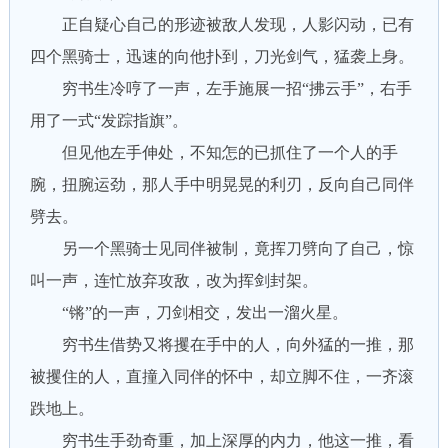
正自疑心自己的形迹被敌人发现，人影闪动，已有
四个黑骑士，迅速的向他扑到，刀光剑气，猛袭上身。
穷书生冷哼了一声，左手施展一招“拂云手”，右手
用了一式“发踪指旗”。
但见他左手伸处，不知怎的已抓住了一个人的手
腕，扭腕运劲，那人手中明晃晃的利刃，反向自己同伴
劈去。
另一个黑骑士见同伴被制，竟挥刀劈向了自己，惊
叫一声，连忙放弃攻敌，改为挥剑封架。
“锵”的一声，刀剑相交，发出一溜火星。
穷书生借势又将攫在手中的人，向外猛的一推，那
被攫住的人，直撞入同伴的怀中，却立脚不住，一齐滚
跌地上。
穷书生手劲奇重，加上深厚的内力，他这一推，看