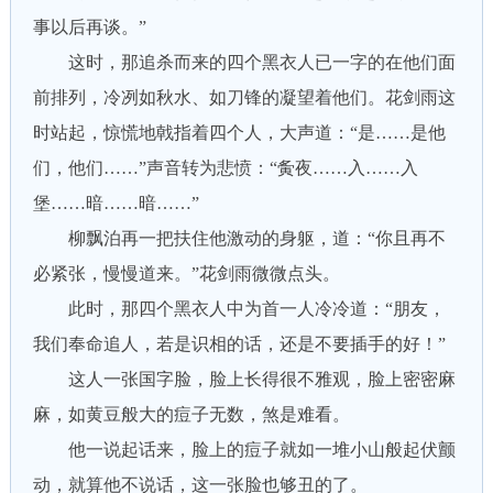
事以后再谈。”
这时，那追杀而来的四个黑衣人已一字的在他们面
前排列，冷冽如秋水、如刀锋的凝望着他们。花剑雨这
时站起，惊慌地戟指着四个人，大声道：“是……是他
们，他们……”声音转为悲愤：“夤夜……入……入
堡……暗……暗……”
柳飘泊再一把扶住他激动的身躯，道：“你且再不
必紧张，慢慢道来。”花剑雨微微点头。
此时，那四个黑衣人中为首一人冷冷道：“朋友，
我们奉命追人，若是识相的话，还是不要插手的好！”
这人一张国字脸，脸上长得很不雅观，脸上密密麻
麻，如黄豆般大的痘子无数，煞是难看。
他一说起话来，脸上的痘子就如一堆小山般起伏颤
动，就算他不说话，这一张脸也够丑的了。