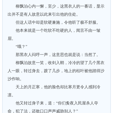
柳飘泊心内一懈，至少，这黑衣人的一番话，显示
出并不是有人故意以此来引出他的住处。
但这人话中却是软硬兼施，令他听了极不舒服。
他本来就是一个吃软不吃硬的人，闻言不由一皱
眉。
“哦？”
那黑衣人闷哼一声，这意思也就是说：当然了。
柳飘泊故意一笑，收剑入鞘，冷冷的望了几个黑衣
人一眼，转过身去，踱了几步，地上的枯叶被他踏得沙
沙作响。
天上的月正寒，他的脸色却比寒月更令人感到冷
凛。
他又转过身子来，道：“你们夤夜入民屋杀人夺
命，犯了法，还敢口口声声威胁别人？”