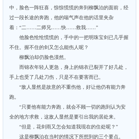
中，脸色一阵狂喜，惊惊慌慌的奔到柳飘泊的面前，经
过一段长途的奔跑，他的喘气声在他的话里夹杂
着：“二……二师兄……快……救我……”
他脸色怆怆慌慌的，手中的一把明珠宝剑已几乎握
不住。握不住的剑又怎么能伤人呢？
柳飘泊却仍脸色漠然。
而锦衣年轻人更急，身上的锦衣已裂开了好几处，
手上也受了几处刀伤，只是不在要害而已。
“敌人显然是故意的不重伤他，好让他仍有能力奔
跑。
“只要他有能力奔跑，就会不顾一切的跑到认为安
全的地方求救，这敌人显然是要引出我的居处来。
“但是，花剑雨又怎会知道我现在的住处呢？”
这是柳飘泊在当时的情况下所想到的三个要点。