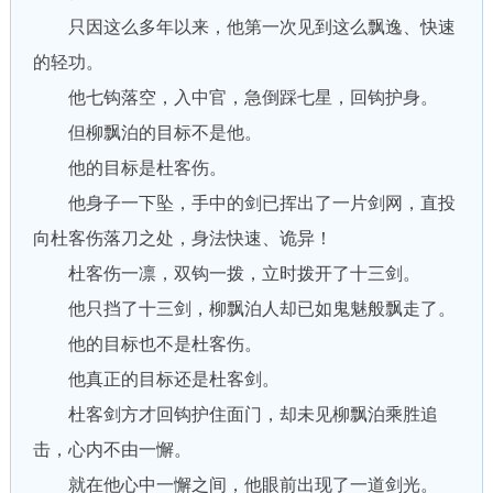
只因这么多年以来，他第一次见到这么飘逸、快速
的轻功。
他七钩落空，入中官，急倒踩七星，回钩护身。
但柳飘泊的目标不是他。
他的目标是杜客伤。
他身子一下坠，手中的剑已挥出了一片剑网，直投
向杜客伤落刀之处，身法快速、诡异！
杜客伤一凛，双钩一拨，立时拨开了十三剑。
他只挡了十三剑，柳飘泊人却已如鬼魅般飘走了。
他的目标也不是杜客伤。
他真正的目标还是杜客剑。
杜客剑方才回钩护住面门，却未见柳飘泊乘胜追
击，心内不由一懈。
就在他心中一懈之间，他眼前出现了一道剑光。