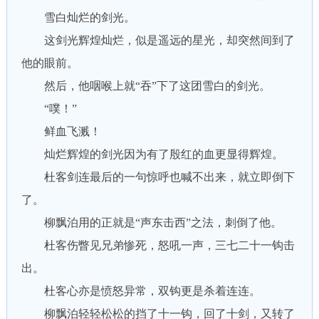
雪白灿烂的剑光。
这剑光辉煌灿烂，似是遥远的星光，却突然间到了
他的眼前。
然后，他咽喉上就“吞”下了这团雪白的剑光。
“噗！”
鲜血飞溅！
灿烂辉煌的剑光因为有了殷红的血更显得辉煌。
杜客剑连最后的一句惊呼也喊不出来，就立即倒下
了。
柳飘泊用的正就是“声东击西”之法，刺倒了他。
杜客伤瞥见兄弟惨死，怒吼一声，三七二十一钩击
出。
杜客心亦是愤怒异常，双钩更是杀着连连。
柳飘泊轻轻松松的挡了十一钩，回了十剑，又转了