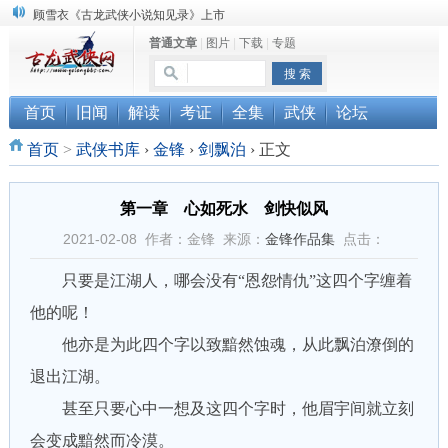
顾雪衣《古龙武侠小说知见录》上市
普通文章
|
图片
|
下载
|
专题
“武侠书库”查缺补漏活动圆满结束
《古龙小说原貌探究》修订版已上市
首页
旧闻
解读
考证
全集
武侠
论坛
首页
>
武侠书库
›
金锋
›
剑飘泊
›
正文
第一章 心如死水 剑快似风
2021-02-08 作者：金锋 来源：
金锋作品集
点击：
只要是江湖人，哪会没有“恩怨情仇”这四个字缠着
他的呢！
他亦是为此四个字以致黯然蚀魂，从此飘泊潦倒的
退出江湖。
甚至只要心中一想及这四个字时，他眉宇间就立刻
会变成黯然而冷漠。