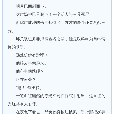
明月已西斜而下。
这时场中已只剩下了三个活人与三具死尸。
但此时此地的杀气却似又比方才的决斗还要剧烈三
分。
邱负钦也并非浪得虚名之辈，他是以鲜血为自己铺
路的杀手。
远处仿佛有鸡啼！
他眼皮抖颤起来。
他心中的路呢？
路在何处？
“锵！”剑出鞘。
一道血红黯然的赤光立时在庭院中射出，这血红的
光红得令人心悸。
在夜色下看去，邱负钦身披红披风，手持那把妖异