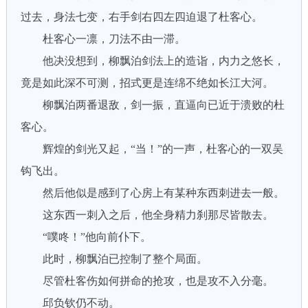
过去，身法七变，右手剑右四左四迫退了杜客心。
杜客心一凛，刀法不由一滞。
他决没想到，柳飘泊剑法上的造诣，内力之悠长，
竟是如此深不可测，招式更是连绵不绝如长江大河。
柳飘泊两番退敌，剑一振，直逼向已近于溃败的杜
客心。
辉煌的剑光又起，“当！”的一声，杜客心的一双吴
钩飞出。
然后他似是感到了心房上有某种东西刺进去一般。
这东西一刺入之后，他全身精力刹那尽皆散去。
“噗咚！”他向前仆下。
此时，柳飘泊已控制了整个局面。
尽管杜客伤如何拼命的抢攻，也是攻不入分毫。
邱负钦仍不动。