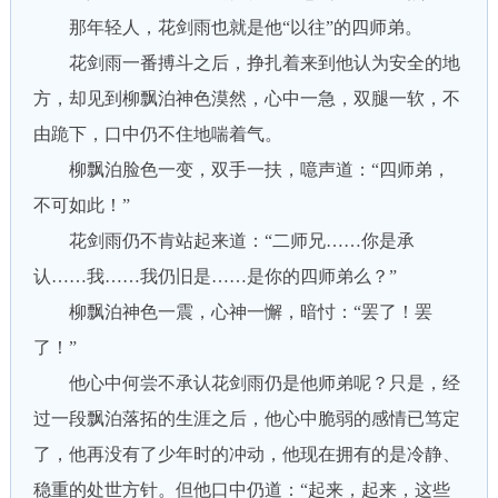
那年轻人，花剑雨也就是他“以往”的四师弟。
花剑雨一番搏斗之后，挣扎着来到他认为安全的地
方，却见到柳飘泊神色漠然，心中一急，双腿一软，不
由跪下，口中仍不住地喘着气。
柳飘泊脸色一变，双手一扶，噫声道：“四师弟，
不可如此！”
花剑雨仍不肯站起来道：“二师兄……你是承
认……我……我仍旧是……是你的四师弟么？”
柳飘泊神色一震，心神一懈，暗忖：“罢了！罢
了！”
他心中何尝不承认花剑雨仍是他师弟呢？只是，经
过一段飘泊落拓的生涯之后，他心中脆弱的感情已笃定
了，他再没有了少年时的冲动，他现在拥有的是冷静、
稳重的处世方针。但他口中仍道：“起来，起来，这些