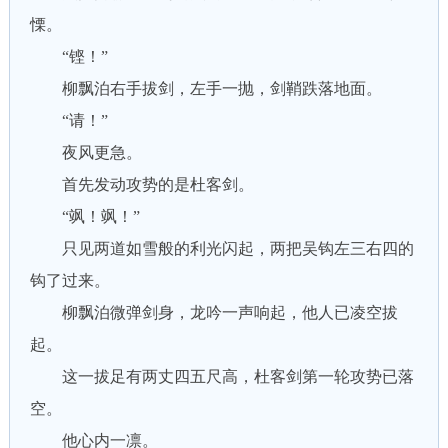
慄。
“铿！”
柳飘泊右手拔剑，左手一抛，剑鞘跌落地面。
“请！”
夜风更急。
首先发动攻势的是杜客剑。
“飒！飒！”
只见两道如雪般的利光闪起，两把吴钩左三右四的
钩了过来。
柳飘泊微弹剑身，龙吟一声响起，他人已凌空拔
起。
这一拔足有两丈四五尺高，杜客剑第一轮攻势已落
空。
他心内一凛。