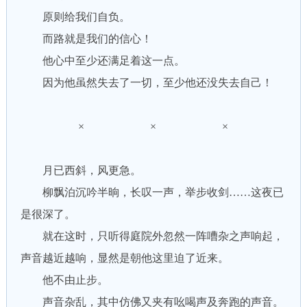
原则给我们自负。
而路就是我们的信心！
他心中至少还满足着这一点。
因为他虽然失去了一切，至少他还没失去自己！
× × ×
月已西斜，风更急。
柳飘泊沉吟半晌，长叹一声，举步收剑……这夜已
是很深了。
就在这时，只听得庭院外忽然一阵嘈杂之声响起，
声音越近越响，显然是朝他这里迫了近来。
他不由止步。
声音杂乱，其中仿佛又夹有吆喝声及奔跑的声音。