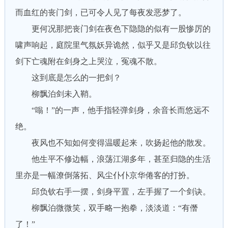
而血红的丧门剑，已可令人见了每夜发恶梦了。
更何况那把丧门剑在夜色下隐隐的似有一股惨厉的
啸声响起，庭院里气氛妖异诡然，似乎又是邱负钦以往
剑下亡魂附在剑身之上哭泣，冤魂不散。
这到底是怎么的一把剑？
柳飘泊剑未入鞘。
“嗡！”的一声，他手指轻弹剑身，余音长而悠远不
绝。
夜风也不知如何变得温暖起来，吹扬起他的散发。
他生平不修边幅，浪荡江湖多年，甚至归隐的生活
里亦是一幅潦倒落拓、风尘仆仆京华倦客的打扮。
邱负钦右手一摆，剑身平置，左手握了一个剑诀。
柳飘泊微微笑，双手略一抱拳，淡淡道：“有僭
了！”