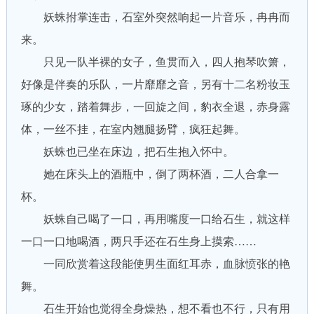
妖蛛拊掌连击，石室外突然响起一片音乐，冉冉而
来。
只见一队半裸的女子，鱼贯而入，四人抱琴吹箫，
好像是伴奏的乐队，一片靡靡之音，另有十二名粉妆玉
琢的少女，踏着舞步，一回旋之间，豹衣全退，赤身露
体，一丝不挂，在室内翘腿扬臂，疯狂起舞。
妖蛛也已坐在床边，把石生抱入怀中。
她在床头上的酒瓶中，倒了两杯酒，二人合拿一
杯。
妖蛛自己喝了一口，再用嘴度一口给石生，就这样
一口一口地喝酒，两只手还在石生身上摸索……
一同欣赏着这段能使男生面红耳赤，血脉愤张的艳
舞。
石生开始也觉得全身燥热，想不看也不行，只有用