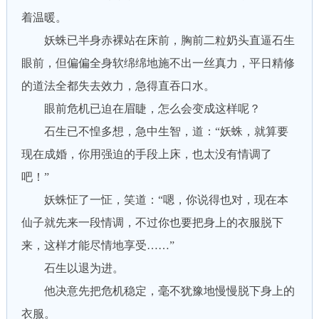
着温暖。
妖蛛已半身赤裸站在床前，胸前二粒奶头直逼石生
眼前，但偏偏全身软绵绵地施不出一丝真力，平日精修
的道法全都失去效力，急得直吞口水。
眼前危机已迫在眉睫，怎么会变成这样呢？
石生已不惶多想，急中生智，道：“妖蛛，就算要
现在成婚，你用强迫的手段上床，也太没有情调了
吧！”
妖蛛怔了一怔，笑道：“嗯，你说得也对，现在本
仙子就先来一段情调，不过你也要把身上的衣服脱下
来，这样才能尽情地享受……”
石生以退为进。
他决意先把危机稳定，毫不犹豫地慢慢脱下身上的
衣服。