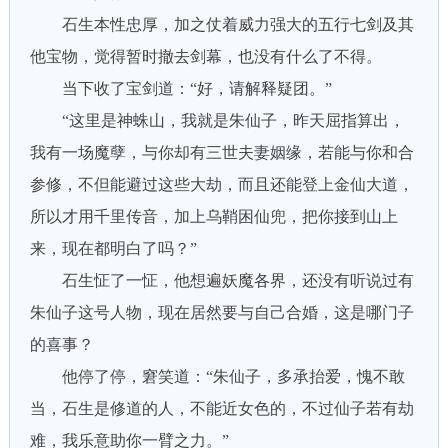
石生本性忠厚，加之仗着威力强大的五行七剑及其
他宝物，觉得暂时撤去剑幕，也没有什么了不得。
当下收了宝剑道：“好，请解释疑团。”
“这里是神蛛山，我就是朱仙子，昨天屈指算出，
我有一场魔孽，与你却有三世夫妻姻缘，若能与你和合
参修，不但能避过这些大劫，而且还能登上金仙大道，
所以才用千里传音，加上乌鞘困仙兜，把你接到山上
来，现在都明白了吗？”
石生怔了一怔，他想遍妖魔各界，还没有听说过有
朱仙子这号人物，现在居然要与自己合婚，这是哪门子
的喜事？
他停了停，窘笑道：“朱仙子，多承抬爱，愧不敢
当，石生是修道的人，不能近女色的，不过仙子若有劫
难，我乐意助你一臂之力。”