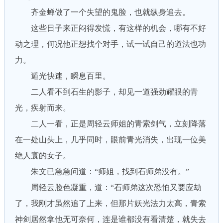
齐金蝉做了一个失望的鬼脸，也就纵身追去。
这些日子来正闷得发慌，有这样的机会，哪有不好
动之理，何况他正想找个对手，试一试自己的道法也功
力。
遁光快速，瞬息百里。
二人看不到石生的影子，却见一道强劲耀眼的青
光，疾射而来。
二人一看，正是周轻云师姐的青索剑气，立刻降落
在一处山头上，几乎同时，眼前青光消失，出现一位美
绝人寰的女子。
朱文已急急问道：“师姐，找到石师弟没有。”
周轻云脸色凝重，道：“石师弟这次恐怕又要应劫
了，我刚才虽然追了上来，但那片妖光法力太高，青索
神剑居然拿他无可奈何，连是谁都没有看清楚，就失去