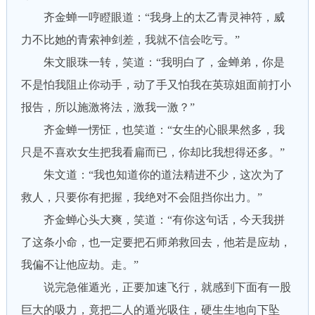
齐金蝉一哼瞪眼道：“我身上的太乙青灵神符，威
力不比她的青索神剑差，我就不信会吃亏。”
朱文眼珠一转，笑道：“我明白了，金蝉弟，你是
不是怕我阻止你动手，动了手又怕我在英琼姐面前打小
报告，所以施激将法，激我一激？”
齐金蝉一愣怔，也笑道：“女生的心眼果然多，我
只是不喜欢女生把我看扁而已，你却比我想得还多。”
朱文道：“我也知道你的道法精进不少，这次为了
救人，只要你有把握，我绝对不会阻挡你出力。”
齐金蝉心头大爽，笑道：“有你这句话，今天我拼
了这条小命，也一定要把石师弟救回去，他若是应劫，
我偏不让他应劫。走。”
说完急催遁光，正要加速飞行，就感到下面有一股
巨大的吸力，竟把二人的遁光吸住，硬生生地向下坠