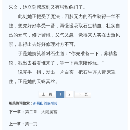
朱文，她立刻感应到又有强敌临门了。
此刻她正把受了魔法，四肢无力的石生剥得一丝不
挂，想先好好享受一番，再慢慢吸取石生精血，壮实自
己的元气，倏听警讯，又气又急，觉得来人实在太煞风
景，非得出去好好修理对方不可。
于是她娇笑着对石生道：“你先准备一下，养精蓄
锐，我出去看看谁来了，等一下再来陪你玩。”
说完手一指，发出一片白雾，把石生连人带床罩
住，正是她的天蛛真丝。
上一页
1
2
下一页
相关热词搜索：
新蜀山剑侠后传
下一章：
第二章 大闹魔宫
上一章：
第一页