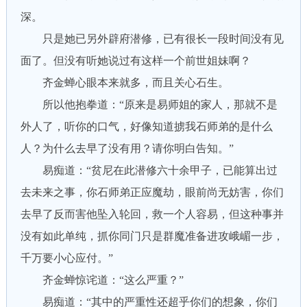
深。
只是她已另外辟府潜修，已有很长一段时间没有见
面了。但没有听她说过有这样一个前世姐妹啊？
齐金蝉心眼本来就多，而且关心石生。
所以他抱拳道：“原来是易师姐的家人，那就不是
外人了，听你的口气，好像知道掳我石师弟的是什么
人？为什么去早了没有用？请你明白告知。”
易痴道：“贫尼在此潜修六十余甲子，已能算出过
去未来之事，你石师弟正应魔劫，眼前尚无妨害，你们
去早了反而害他坠入轮回，救一个人容易，但这种事并
没有如此单纯，抓你同门只是群魔准备进攻峨嵋一步，
千万要小心应付。”
齐金蝉惊诧道：“这么严重？”
易痴道：“其中的严重性还超乎你们的想象，你们