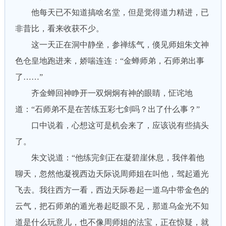
他每天已不知道搞啥名堂，但是觉得道力精进，已
非昔比，看来收获不少。
这一天正在洞中静坐，参禅练气，倏见师姐朱文神
色仓皇地跑进来，娇喘连连：“金蝉师弟，石师弟出事
了……”
齐金蝉回神睁开一双炯炯有神的眼睛，怔诧地
道：“石师弟不是在苦练五彩七剑吗？出了什么事？”
口中说着，心想这可是机会来了，应该说有些搞头
了。
朱文说道：“他练完剑正在凝碧崖休息，我伴着他
聊天，忽然他凝视西边天际说周师姐在叫他，驾起遁光
飞去。我往西方一看，西边天际卷起一道乌中带金色的
云气，把石师弟的遁光卷起眨眼不见，那道乌金光不知
道是什么玩意儿，也不像周师姐的法宝，正在惊疑，就