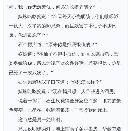
精，我与你无怨无仇，何必这么捉弄我？”
妖蛛咯咯笑道：“在天外天小光明镜，你们峨嵋派
一伙人，杀了我的师兄弟，而且残害了本仙子不少同
属，你难道忘了？”
石生厉声道：“原来你是找我报仇的？”
妖蛛道：“本仙子不但不报仇，而且以德报怨，想
委身嫁给你，所以才说了这么多好话，若要报仇，你早
已死了十次八次了。”
石生瘪窘地叹了口气道：“你想怎么样？”
妖蛛吃吃笑道：“现在我只想二人早些进入洞房。”
说着一挥手，石生只觉得全身凌空而起，眼前的景
色突变，已坐在一张铺着狼皮，非常柔软的床上。
这当然是另一处山洞。
只见夜明珠为灯，地上铺满了各种兽皮，华丽中透