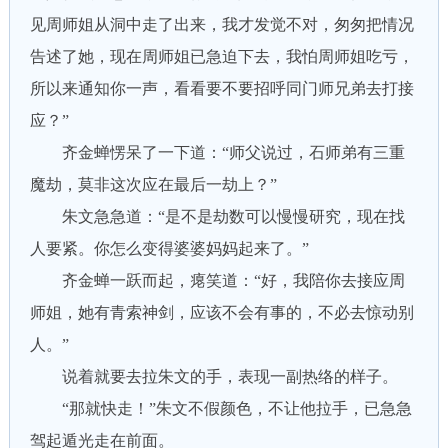
见周师姐从洞中走了出来，我才发觉不对，匆匆把情况
告述了她，现在周师姐已急迫下去，我怕周师姐吃亏，
所以来通知你一声，看看要不要招呼同门师兄弟去打接
应？”
齐金蝉愣呆了一下道：“师父说过，石师弟有三重
魔劫，莫非这次应在最后一劫上？”
朱文急急道：“是不是劫数可以慢慢研究，现在找
人要紧。你怎么变得婆婆妈妈起来了。”
齐金蝉一跃而起，瘪笑道：“好，我陪你去接应周
师姐，她有青索神剑，应该不会有事的，不必去惊动别
人。”
说着就要去拉朱文的手，表现一副热络的样子。
“那就快走！”朱文不假颜色，不让他拉手，已急急
驾起遁光走在前面。