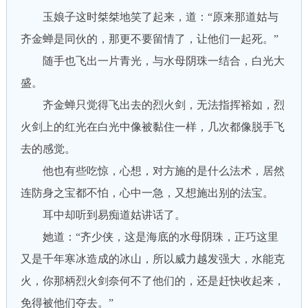
玉娘子这时桀桀地笑了起来，道：“原来那道姑与
齐金蝉是同伙的，那更不要留情了，让他们一起死。”
随手也飞出一片青光，与水母阴珠一结合，白光大
盛。
齐金蝉只觉得飞出去的烈火剑，无法指挥裕如，烈
火剑上的红光在白光中像被黏住一样，几次都像脱手飞
去的感觉。
他也有些吃惊，心想，对方施的是什么法术，居然
连防身之宝都不怕，心中一急，又想施出别的法宝。
耳中却听到易痴道姑讲话了。
她道：“齐少侠，这是海底的水母阴珠，正巧这里
又是千年寒冰造成的冰山，所以威力越发强大，水能克
火，你那柄烈火剑奈何不了他们的，还是赶快收起来，
免得被他们夺去。”