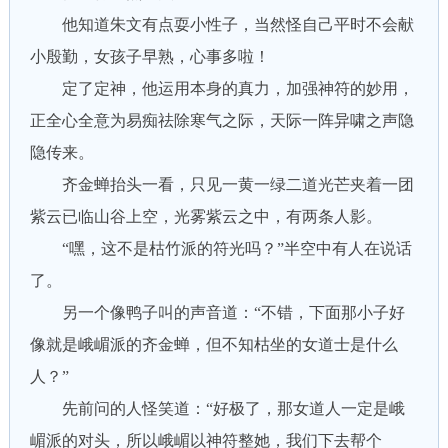
他知道朱文有点耍小性子，当然怪自己平时不会献
小殷勤，女孩子早熟，心事多啦！
定了定神，他运用本身的真力，加强神符的妙用，
正全心全意为易痴祛除寒气之际，天际一阵异啸之声隐
隐传来。
齐金蝉抬头一看，只见一黄一绿二道光芒夹着一团
紫云已临山谷上空，光雾紫云之中，有两条人影。
“嘿，这不是枯竹派的符光吗？”半空中有人在说话
了。
另一个像鸭子叫的声音道：“不错，下面那小子好
像就是峨嵋派的齐金蝉，但不知枯坐的女道士是什么
人？”
先前问的人怪笑道：“好极了，那女道人一定是峨
嵋派的对头，所以峨嵋以神符整她，我们下去帮个