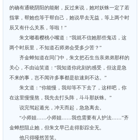
的确有通晓阴阳的能耐，反过来说，她对妖蛛一定了若
指掌，帮她也等于帮自己，她说早去无益，等上两个时
辰又有什么关系，等啦！”
朱文嘟着樱桃小嘴道：“我就不信她那些鬼话，这
两个时辰里，不知道石师弟会受多少苦？”
齐金蝉知道在同门中，朱文把石生当亲弟弟那样的
关心，不由讪笑道：“我知道你此刻的感受，但这是急
不来的事，岂不闻许多事都是欲速则不达。”
朱文道：“你能慢，我却等不下去了，这样吧，你
在这里慢慢熬，我先去打头阵，斗斗那妖蛛。”
说完驾起遁光，冲天而起，急急离去。
“小师姐……小师姐……我也需要有人护法……”齐
金蝉想阻止她，但朱文早已走得影踪全无。
他只得哑然苦笑。