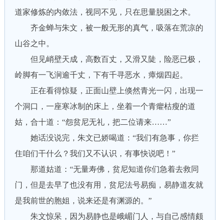
道家修炼的内敛法，视同不见，只在思量脱困之术。
齐金蝉与朱文，被一般无形的真气，吸落在荒凉的
山谷之中。
但见峭壁天成，高数百丈，又滑又陡，险恶已极，
岭脚有一飞涧逾千丈，下有千寻恶水，瘴烟四起。
正在看得惊疑，正面山壁上倏然青光一闪，出现一
个洞口，一座寒冰制的床上，坐着一个青癯枯瘦的道
姑，合十道：“怨贫尼无礼，把二位请来……”
她话没说完，朱文已娇喝道：“我们有急事，你拦
住咱们干什么？我们又不认识，有事快说吧！”
那道姑道：“无量寿佛，贫尼知道你们急着去救同
门，但是去早了也没有用，贫尼法号易痴，易静道友就
是我前世的胞姐，说来还是有渊源的。”
朱文惊呆，因为易静也是峨嵋门人，与自己感情颇