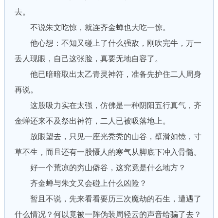
去。
不说朱文吃惊，就连齐金蝉也大吃一惊。
他心想：不知又碰上了什么强敌，刚吹完牛，万一
丢人现眼，自己这张脸，真要无地自容了。
他已暗暗取出太乙青灵神符，准备先护住二人周身
再说。
这股吸力实在太强，仿佛是一种阴阳五行真气，齐
金蝉还来不及祭出神符，二人已被吸落地上。
放眼望去，只见一座光秃秃的山谷，壁滑如镜，寸
草不生，而且还有一股慑人的寒气从脚底下冲入骨髓。
好一个荒凉的穷山僻谷，这究竟是什么地方？
齐金蝉与朱文又会碰上什么凶险？
暂且不说，先来看看要历三次魔劫的石生，遭遇了
什么情况？何以竟被一阵伪装周轻云的声音给骗了去？