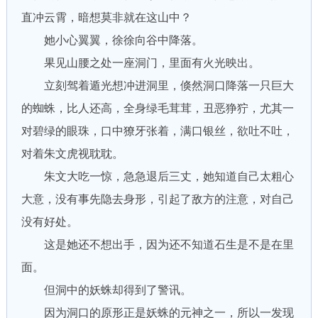
直冲云霄，暗想莫非就在这山中？
她小心翼翼，徐徐向谷中降落。
果见山腰之处一座洞门，里面有火光映出。
立刻驾着遁光想冲进洞里，倏然洞口降落一只巨大
的蜘蛛，比人还高，全身绿毛茸茸，丑恶狰狞，尤其一
对碧绿的眼珠，口中獠牙张着，满口银丝，欲吐不吐，
对着朱文虎视耽耽。
朱文大吃一惊，急急退后三丈，她知道自己太粗心
大意，没有事先隐去身形，引起了敌方的注意，对自己
没有好处。
这是她还不想出手，因为还不知道石生是不是在里
面。
但洞中的妖蛛却得到了警讯。
因为洞口的原形正是妖蛛的元神之一，所以一发现