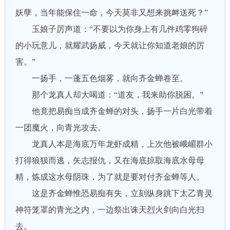
妖孽，当年能保住一命，今天莫非又想来挑衅送死？”
玉娘子厉声道：“不要以为你身上有几件鸡零狗碎
的小玩意儿，就耀武扬威，今天就让你知道老娘的厉
害。”
一扬手，一蓬五色烟雾，就向齐金蝉卷至。
那个龙真人却大喝道：“道友，我来助你脱困。”
他竟把易痴当成齐金蝉的对头，扬手一片白光带着
一团魔火，向青光攻去。
龙真人本是海底万年龙虾成精，上次他被峨嵋群小
打得狼狈而逃，矢志报仇，又在海底掠取海底水母母
精，炼成这水母阴珠，为了就是要对付齐金蝉等人。
这是齐金蝉惟恐易痴有失，立刻纵身跳下太乙青灵
神符笼罩的青光之内，一边祭出诛天烈火剑向白光扫
去。