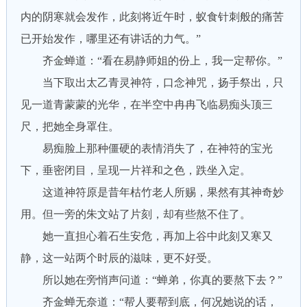
内的阴寒就会发作，此刻将近午时，蚁食针刺般的痛苦
已开始发作，哪里还有讲话的力气。”
齐金蝉道：“看在易静师姐的份上，我一定帮你。”
当下取出太乙青灵神符，口念神咒，扬手祭出，只
见一道青蒙蒙的光华，在半空中冉冉飞临易痴头顶三
尺，把她全身罩住。
易痴脸上那种僵硬的表情消失了，在神符的宝光
下，垂密闭目，呈现一片祥和之色，跌坐入定。
这道神符原是昔年枯竹老人所赐，果然有其神奇妙
用。但一旁的朱文站了片刻，却有些熬不住了。
她一直担心着石生安危，再加上谷中此刻又寒又
静，这一站两个时辰的滋味，更不好受。
所以她在旁悄声问道：“蝉弟，你真的要熬下去？”
齐金蝉无奈道：“帮人要帮到底，何况她说的话，