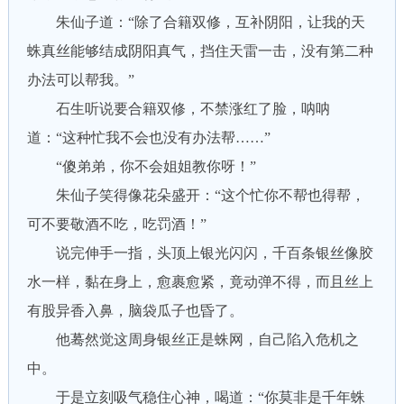
朱仙子道：“除了合籍双修，互补阴阳，让我的天
蛛真丝能够结成阴阳真气，挡住天雷一击，没有第二种
办法可以帮我。”
石生听说要合籍双修，不禁涨红了脸，呐呐
道：“这种忙我不会也没有办法帮……”
“傻弟弟，你不会姐姐教你呀！”
朱仙子笑得像花朵盛开：“这个忙你不帮也得帮，
可不要敬酒不吃，吃罚酒！”
说完伸手一指，头顶上银光闪闪，千百条银丝像胶
水一样，黏在身上，愈裹愈紧，竟动弹不得，而且丝上
有股异香入鼻，脑袋瓜子也昏了。
他蓦然觉这周身银丝正是蛛网，自己陷入危机之
中。
于是立刻吸气稳住心神，喝道：“你莫非是千年蛛