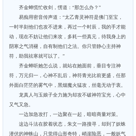
齐金蝉慌忙收剑，愣道：“那怎么办？”
易痴用密音传声道：“太乙青灵神符是佛门至宝，
一时半刻他们也攻不进来，再过一个时辰，我的手才能
动，现在不妨让他们来攻，多耗一些真元，待我身上的
阴寒之气消褪，自有制他们之法。你只管静心主持神
符，助我祛寒就可以了。”
齐金蝉听她怎么说，就站在她面前，垂目专注神
符，万元归一，心神不乱后，神符青光比前更盛，任那
外面白茫茫的雾气中，黑烟魔火猛攻，丝毫无动于衷。
龙真人与玉娘子全力施为却攻不破神符宝光，心中
又气又急。
一边加急攻打，一边聚在一起，暗暗商量对策。
这边斗法在胶着状态，朱文一路搜寻，却到了妖蛛
潜伏的神蛛山，只觉得山形奇特，峭崖险恶，一般妖气