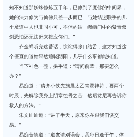
知不知道那妖蛛修炼五千年，已修到了魔佛的中间界，
她的法力修为与仙佛只差一步而已，与她结盟联手的几
个魔道中人也非同小可，不信的话，峨嵋门中的紫青双
剑恐怕还无法赶来接应你们。”
齐金蝉听完这番话，惊诧得张口结舌，这才知道这
个僵直的道姑果然通晓阴阳，几乎什么事都能知道。
当下神色一整，拱手道：“请问前辈，那要怎么
办？”
易痴道：“请齐小侠先施展太乙青灵神符，要两个
时辰，先解除我身上阴寒蚀骨之苦，然后贫尼再告诉你
救人的方法。”
朱文讪讪道：“讲了半天，原来你在跟我们谈交
易。”
易痴苦笑道：“道友请别误会，我每日逢于午，体