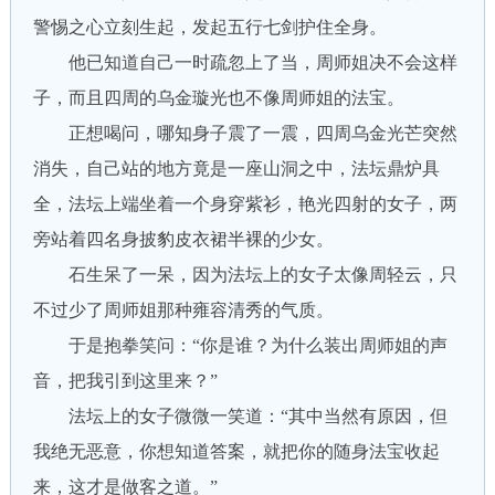
警惕之心立刻生起，发起五行七剑护住全身。
他已知道自己一时疏忽上了当，周师姐决不会这样
子，而且四周的乌金璇光也不像周师姐的法宝。
正想喝问，哪知身子震了一震，四周乌金光芒突然
消失，自己站的地方竟是一座山洞之中，法坛鼎炉具
全，法坛上端坐着一个身穿紫衫，艳光四射的女子，两
旁站着四名身披豹皮衣裙半裸的少女。
石生呆了一呆，因为法坛上的女子太像周轻云，只
不过少了周师姐那种雍容清秀的气质。
于是抱拳笑问：“你是谁？为什么装出周师姐的声
音，把我引到这里来？”
法坛上的女子微微一笑道：“其中当然有原因，但
我绝无恶意，你想知道答案，就把你的随身法宝收起
来，这才是做客之道。”