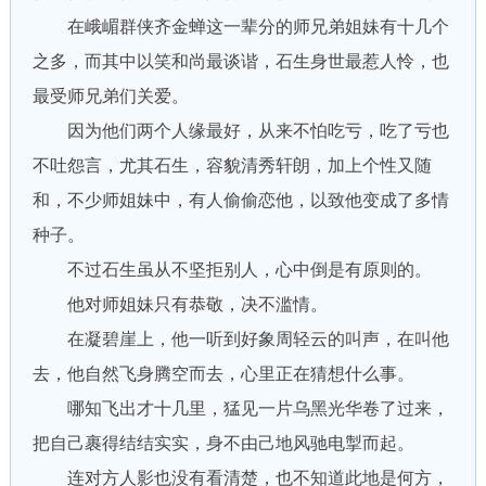
在峨嵋群侠齐金蝉这一辈分的师兄弟姐妹有十几个
之多，而其中以笑和尚最谈谐，石生身世最惹人怜，也
最受师兄弟们关爱。
因为他们两个人缘最好，从来不怕吃亏，吃了亏也
不吐怨言，尤其石生，容貌清秀轩朗，加上个性又随
和，不少师姐妹中，有人偷偷恋他，以致他变成了多情
种子。
不过石生虽从不坚拒别人，心中倒是有原则的。
他对师姐妹只有恭敬，决不滥情。
在凝碧崖上，他一听到好象周轻云的叫声，在叫他
去，他自然飞身腾空而去，心里正在猜想什么事。
哪知飞出才十几里，猛见一片乌黑光华卷了过来，
把自己裹得结结实实，身不由己地风驰电掣而起。
连对方人影也没有看清楚，也不知道此地是何方，