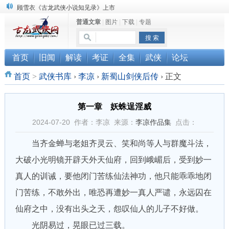
顾雪衣《古龙武侠小说知见录》上市
普通文章
|
图片
|
下载
|
专题
“武侠书库”查缺补漏活动圆满结束
《古龙小说原貌探究》修订版已上市
首页
旧闻
解读
考证
全集
武侠
论坛
首页
>
武侠书库
›
李凉
›
新蜀山剑侠后传
›
正文
第一章 妖蛛逞淫威
2024-07-20 作者：李凉 来源：
李凉作品集
点击：
当齐金蝉与老姐齐灵云、笑和尚等人与群魔斗法，
大破小光明镜开辟天外天仙府，回到峨嵋后，受到妙一
真人的训诫，要他闭门苦练仙法神功，他只能乖乖地闭
门苦练，不敢外出，唯恐再遭妙一真人严谴，永远囚在
仙府之中，没有出头之天，怨叹仙人的儿子不好做。
光阴易过，晃眼已过三载。