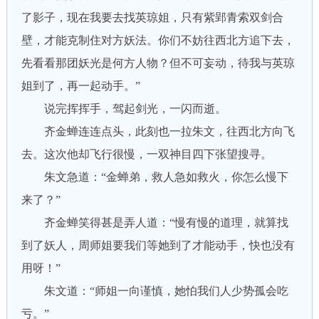
了影子，现在我要去找英琼姐，只有紫郢青索双剑合
壁，才能克制住对方妖法。你们不妨往西北方追下去，
先看看那团妖光是何方人物？但不可妄动，待我与英琼
姐到了，再一起动手。”
说完挥挥手，驾起剑光，一闪而逝。
齐金蝉连连点头，此刻也一拉朱文，往西北方向飞
去。这次他却飞行很慢，一双神目四下张望搜寻。
朱文急道：“金蝉弟，救人急如救火，你怎么慢下
来了？”
齐金蝉笑得甚是弄人道：“慢有慢的道理，就算找
到了妖人，周师姐要我们等她到了才能动手，快也没有
用呀！”
朱文道：“师姐一向谨慎，她怕我们人少势孤会吃
亏。”