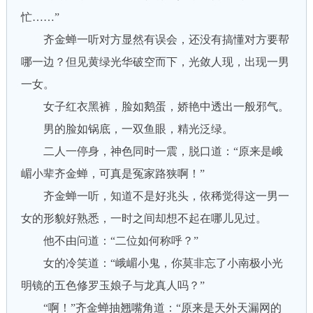
忙……”
齐金蝉一听对方显然有误会，还没有搞懂对方要帮
哪一边？但见黄绿光华破空而下，光敛人现，出现一男
一女。
女子红衣黑裤，脸如鹅蛋，娇艳中透出一般邪气。
男的脸如锅底，一双鱼眼，精光泛绿。
二人一停身，神色同时一震，脱口道：“原来是峨
嵋小辈齐金蝉，可真是冤家路狭啊！”
齐金蝉一听，知道不是好兆头，依稀觉得这一男一
女的形貌好熟悉，一时之间却想不起在哪儿见过。
他不由问道：“二位如何称呼？”
女的冷笑道：“峨嵋小鬼，你莫非忘了小南极小光
明镜的五色修罗玉娘子与龙真人吗？”
“啊！”齐金蝉抽翘嘴角道：“原来是天外天漏网的