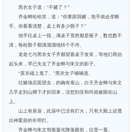
黑衣女子道：“不赌了？”
齐金蝉哈哈笑，道：“你要跟我赌，煞手就会变断
手。你看看清楚，桌上有多少骰子？”
他手往桌上一指，满桌子竟然都是银子，数也数不
清，每粒骰子都滴溜溜地转个不停。
龙老七与黑衣女子齐都望着桌子发呆，等他们再抬
起头来，早已失去了齐金蝉与朱文的影子。
“莫非碰上鬼了。”黑衣女子喃喃道。
往赌场后面望去，的确有座山，白天齐金蝉与朱文
几乎走到山脚下才折回来，没想到笑和尚就被困在山
上。
山上有座庙，此庙中已没有灯火，只有大殿上还透
出神案前的长明灯。
齐金蝉与朱文驾着遁光降落殿前，往里一看。