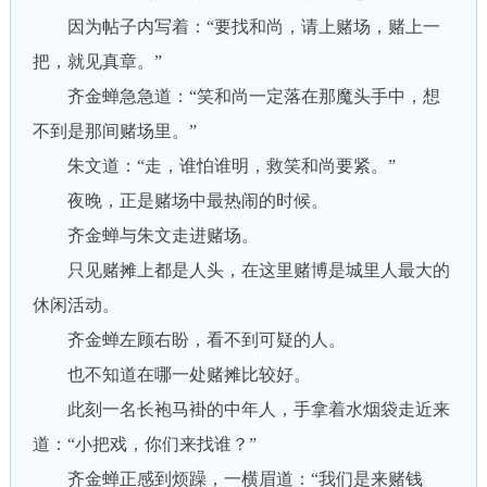
因为帖子内写着：“要找和尚，请上赌场，赌上一
把，就见真章。”
齐金蝉急急道：“笑和尚一定落在那魔头手中，想
不到是那间赌场里。”
朱文道：“走，谁怕谁明，救笑和尚要紧。”
夜晚，正是赌场中最热闹的时候。
齐金蝉与朱文走进赌场。
只见赌摊上都是人头，在这里赌博是城里人最大的
休闲活动。
齐金蝉左顾右盼，看不到可疑的人。
也不知道在哪一处赌摊比较好。
此刻一名长袍马褂的中年人，手拿着水烟袋走近来
道：“小把戏，你们来找谁？”
齐金蝉正感到烦躁，一横眉道：“我们是来赌钱