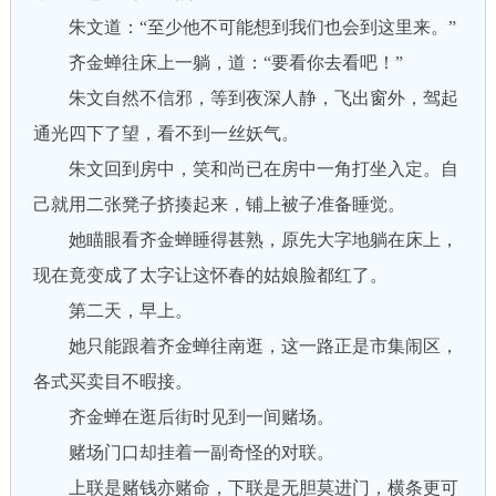
朱文道：“至少他不可能想到我们也会到这里来。”
齐金蝉往床上一躺，道：“要看你去看吧！”
朱文自然不信邪，等到夜深人静，飞出窗外，驾起
通光四下了望，看不到一丝妖气。
朱文回到房中，笑和尚已在房中一角打坐入定。自
己就用二张凳子挤揍起来，铺上被子准备睡觉。
她瞄眼看齐金蝉睡得甚熟，原先大字地躺在床上，
现在竟变成了太字让这怀春的姑娘脸都红了。
第二天，早上。
她只能跟着齐金蝉往南逛，这一路正是市集闹区，
各式买卖目不暇接。
齐金蝉在逛后街时见到一间赌场。
赌场门口却挂着一副奇怪的对联。
上联是赌钱亦赌命，下联是无胆莫进门，横条更可