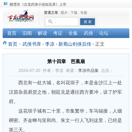
顾雪衣《古龙武侠小说知见录》上市
普通文章
|
图片
|
下载
|
专题
“武侠书库”查缺补漏活动圆满结束
《古龙小说原貌探究》修订版已上市
首页
旧闻
解读
考证
全集
武侠
论坛
首页
>
武侠书库
›
李凉
›
新蜀山剑侠后传
›
正文
第十四章 芭蕉扇
2024-07-20 作者：李凉 来源：
李凉作品集
点击：
西北有一处大城，名叫花坝子，本是金沙江上一处
汉苗杂居易货之地，朝廷见是通往西方要冲，设了护军
府。
这花坝子城有二十里，市集繁华，车马辐接，人烟
稠密。齐金蝉与笑和尚、朱文一行人飞到这里，已经是
第三天。