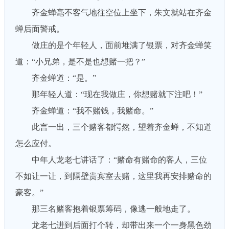
齐金蝉毫不客气地往空位上坐下，朱文就站在齐金
蝉后面警戒。
做庄的是个年轻人，面前堆满了银票，对齐金蝉笑
道：“小兄弟，是不是也想赌一把？”
齐金蝉道：“是。”
那年轻人道：“现在我做庄，你想赌就下注吧！”
齐金蝉道：“我不赌钱，我赌命。”
此言一出，三个赌客都愕然，望着齐金蝉，不知道
怎么应付。
中年人龙老七讲话了：“赌命有赌命的客人，三位
不如让一让，到隔壁贵宾室去赌，这里我再安排赌命的
豪客。”
那三名赌客抱着银票筹码，像逃一般地走了。
龙老七进到后面打个转，却带出来一个一身黑色劲