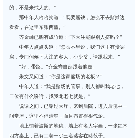
的，不是来找人的。”
那中年人哈哈笑道：“既要赌钱，怎么不去赌摊边
看看，在这里东张西望。”
齐金蝉已胸有成竹道：“下大注能跟别人挤吗？”
中年人点点头道：“怎么不早说，我们这里有贵宾
房，专门伺候下大注的客人，小少爷，请跟我来。”
“好，带路。”齐金蝉自然跟着他走。
朱文又问道：“你是这家赌场的老板？”
中年人道：“我是赌场的管事，别人都叫我老七，
二位有什么吩咐，找我龙老七就是。”
说话之间，已穿过大厅，来到后院，进入后院中一
间堂屋，这里不但清静，而且布置得很气派。
地上铺着波斯的地毯，墙上有名人字画，一张红木
四方桌上，已有二老一少三名赌客在赌骰子。