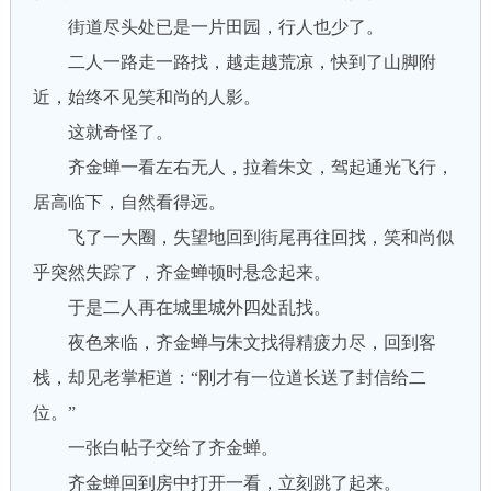
街道尽头处已是一片田园，行人也少了。
二人一路走一路找，越走越荒凉，快到了山脚附
近，始终不见笑和尚的人影。
这就奇怪了。
齐金蝉一看左右无人，拉着朱文，驾起通光飞行，
居高临下，自然看得远。
飞了一大圈，失望地回到街尾再往回找，笑和尚似
乎突然失踪了，齐金蝉顿时悬念起来。
于是二人再在城里城外四处乱找。
夜色来临，齐金蝉与朱文找得精疲力尽，回到客
栈，却见老掌柜道：“刚才有一位道长送了封信给二
位。”
一张白帖子交给了齐金蝉。
齐金蝉回到房中打开一看，立刻跳了起来。