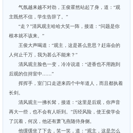
气氛越来越不对劲，王俊霍然站起了身，道：“观
主既然不信，学生告辞了。”
“走？”清风观主哈哈大笑一阵，接道：“问题是你
根本就不该来。”
王俊大声喝道：“观主，这是甚么意思？赶庙会的
人何止千万，我为甚么不能来？”
清风观主脸色一变，冷冷说道：“进香也不用跑到
后观的住持室中……”
挥挥手，室门口走进来四个中年道人，而且都执着
长剑。
清风观主一拂长髯，接道：“这里是后观，你声音
再大一些，也不会有人听到。”历经风险，使王俊学会
了沉着，何况，他还有萧飞燕随侍身侧。
他缓缓坐了下去，笑一笑，道：“观主，这是怎么