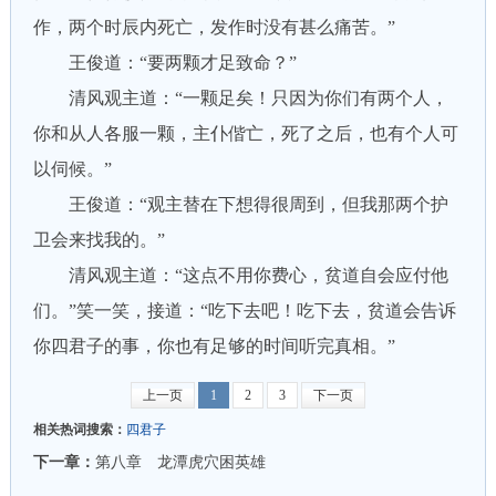
作，两个时辰内死亡，发作时没有甚么痛苦。”
王俊道：“要两颗才足致命？”
清风观主道：“一颗足矣！只因为你们有两个人，
你和从人各服一颗，主仆偕亡，死了之后，也有个人可
以伺候。”
王俊道：“观主替在下想得很周到，但我那两个护
卫会来找我的。”
清风观主道：“这点不用你费心，贫道自会应付他
们。”笑一笑，接道：“吃下去吧！吃下去，贫道会告诉
你四君子的事，你也有足够的时间听完真相。”
上一页
1
2
3
下一页
相关热词搜索：
四君子
下一章：
第八章 龙潭虎穴困英雄