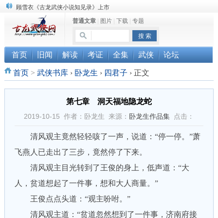
顾雪衣《古龙武侠小说知见录》上市
普通文章
|
图片
|
下载
|
专题
“武侠书库”查缺补漏活动圆满结束
《古龙小说原貌探究》修订版已上市
首页
旧闻
解读
考证
全集
武侠
论坛
首页
>
武侠书库
›
卧龙生
›
四君子
›
正文
第七章 洞天福地隐龙蛇
2019-10-15 作者：卧龙生 来源：
卧龙生作品集
点击：
清风观主竟然轻轻咳了一声，说道：“停一停。”萧
飞燕人已走出了三步，竟然停了下来。
清风观主目光转到了王俊的身上，低声道：“大
人，贫道想起了一件事，想和大人商量。”
王俊点点头道：“观主吩咐。”
清风观主道：“贫道忽然想到了一件事，济南府接