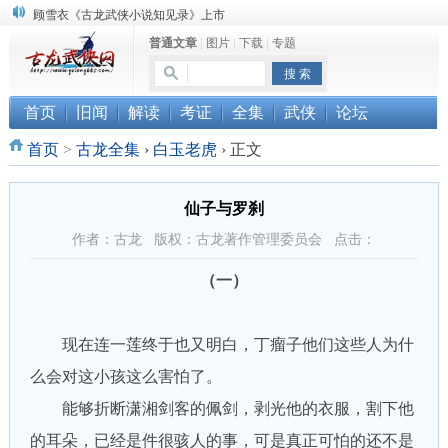
顾雪衣《古龙武侠小说知见录》上市
普通文章
|
图片
|
下载
|
专题
“武侠书库”查缺补漏活动圆满结束
《古龙小说原貌探究》修订版已上市
首页
旧闻
解读
考证
全集
武侠
论坛
首页
>
古龙全集
›
白玉老虎
›
正文
仙子与罗刹
作者：古龙 版权：古龙著作管理委员会 点击：
（一）
现在连一莲终于也又明白，丁瘤子他们这些人为什
么会对这小孩这么害怕了。
能够折断潇湘剑客的佩剑，剥光他的衣服，割下他
的耳朵，已经是件很骇人的事，可是真正可怕的还不是