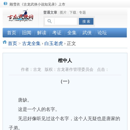
顾雪衣《古龙武侠小说知见录》上市
普通文章
|
图片
|
下载
|
专题
“武侠书库”查缺补漏活动圆满结束
《古龙小说原貌探究》修订版已上市
首页
旧闻
解读
考证
全集
武侠
论坛
首页
>
古龙全集
›
白玉老虎
›
正文
棺中人
作者：古龙 版权：古龙著作管理委员会 点击：
（一）
唐缺。
这是一个人的名字。
无忌好像听见过这个名字，这个人无疑也是唐家的
子弟。