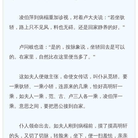
凌伯萍到病榻重加诊视，对着卢大夫说：“若坐驮
轿，路上只不见风，料也无碍。还是回家静养的好。”
卢问岐也道：“是的，按脉象说，坐轿回去是可以
的。在家里，自然比在这里便当多了。”
这如夫人便做主张，命使女传话，叫仆从觅轿。要
一乘驮轿、一乘小轿，连原来的几乘，恰好高明轩一
乘，如夫人一乘，范、古、卢三人各一乘，凌伯萍一
乘。意思之间，要把恩公接到自家。
仆人领命出去。如夫人刚到病榻前，摸了摸高明轩
的头，又切了切脉，转脸来，坐下，便一扫羞怯，亲亲