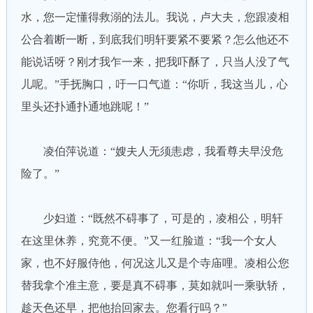
水，您一定懂得救溺的法儿。我说，卢大夫，您跟凌相
公合着断一断，到底我们明轩要紧不要紧？怎么他还不
能说话呀？刚才我乍一来，把我吓酥了，只当人没了气
儿呢。”手抚胸口，吁一口气道：“你听，我这当儿，心
里头还扑通扑通地跳呢！”
凌伯萍说道：“嫂夫人无须恚虑，我看尊夫早没危
险了。”
少妇道：“既然不碍事了，可是的，凌相公，明轩
在这里休养，究竟不便。”又一红脸道：“我一个女人
家，也不好服侍他，何况这儿又是个寺庙哩。凌相公您
替我拿个准主意，要是真不碍事，莫如就叫一乘驮轿，
趁天色还早，把他抬回家去。您看行吗？”