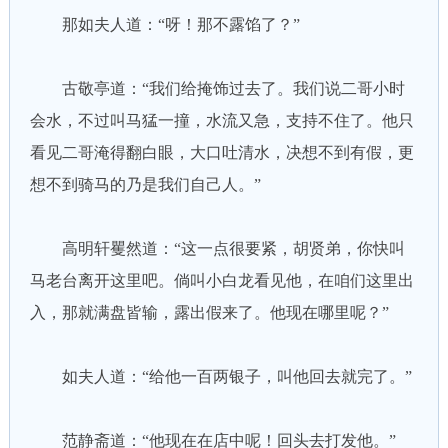
那如夫人道：“呀！那不露馅了？”
古敬亭道：“我们给掩饰过去了。我们说二哥小时
会水，不过叫马猛一撞，水流又急，支持不住了。他只
看见二哥淹得翻白眼，大口吐清水，决想不到有假，更
想不到骑马的乃是我们自己人。”
高明轩矍然道：“这一点很要紧，胡贤弟，你快叫
马老台离开这里吧。倘叫小白龙看见他，在咱们这里出
入，那就满盘皆输，露出假来了。他现在哪里呢？”
如夫人道：“给他一百两银子，叫他回去就完了。”
范静斋道：“他现在在店中呢！回头去打发他。”