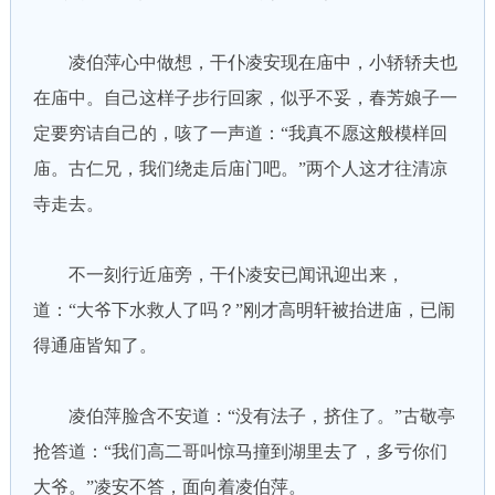
凌伯萍心中做想，干仆凌安现在庙中，小轿轿夫也
在庙中。自己这样子步行回家，似乎不妥，春芳娘子一
定要穷诘自己的，咳了一声道：“我真不愿这般模样回
庙。古仁兄，我们绕走后庙门吧。”两个人这才往清凉
寺走去。
不一刻行近庙旁，干仆凌安已闻讯迎出来，
道：“大爷下水救人了吗？”刚才高明轩被抬进庙，已闹
得通庙皆知了。
凌伯萍脸含不安道：“没有法子，挤住了。”古敬亭
抢答道：“我们高二哥叫惊马撞到湖里去了，多亏你们
大爷。”凌安不答，面向着凌伯萍。