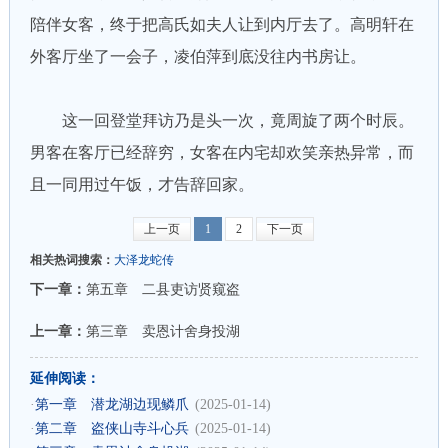
陪伴女客，终于把高氏如夫人让到内厅去了。高明轩在
外客厅坐了一会子，凌伯萍到底没往内书房让。
这一回登堂拜访乃是头一次，竟周旋了两个时辰。
男客在客厅已经辞穷，女客在内宅却欢笑亲热异常，而
且一同用过午饭，才告辞回家。
上一页
1
2
下一页
相关热词搜索：
大泽龙蛇传
下一章：
第五章 二县吏访贤窥盗
上一章：
第三章 卖恩计舍身投湖
延伸阅读：
·
第一章 潜龙湖边现鳞爪
(2025-01-14)
·
第二章 盗侠山寺斗心兵
(2025-01-14)