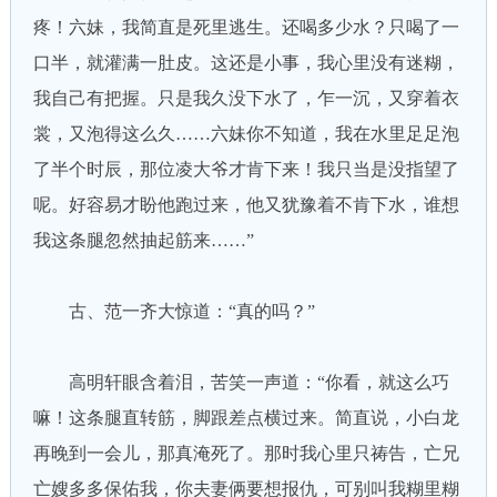
疼！六妹，我简直是死里逃生。还喝多少水？只喝了一
口半，就灌满一肚皮。这还是小事，我心里没有迷糊，
我自己有把握。只是我久没下水了，乍一沉，又穿着衣
裳，又泡得这么久……六妹你不知道，我在水里足足泡
了半个时辰，那位凌大爷才肯下来！我只当是没指望了
呢。好容易才盼他跑过来，他又犹豫着不肯下水，谁想
我这条腿忽然抽起筋来……”
古、范一齐大惊道：“真的吗？”
高明轩眼含着泪，苦笑一声道：“你看，就这么巧
嘛！这条腿直转筋，脚跟差点横过来。简直说，小白龙
再晚到一会儿，那真淹死了。那时我心里只祷告，亡兄
亡嫂多多保佑我，你夫妻俩要想报仇，可别叫我糊里糊