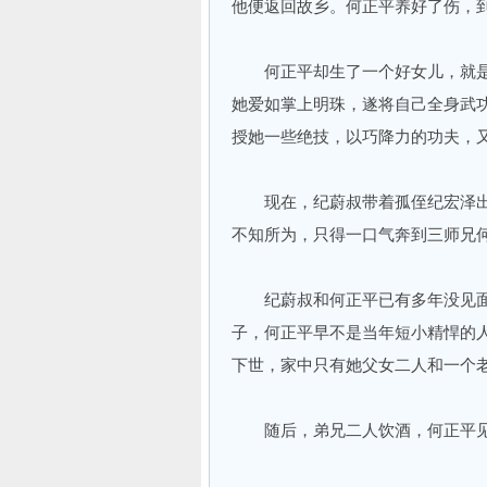
他便返回故乡。何正平养好了伤，
何正平却生了一个好女儿，就是
她爱如掌上明珠，遂将自己全身武
授她一些绝技，以巧降力的功夫，
现在，纪蔚叔带着孤侄纪宏泽出
不知所为，只得一口气奔到三师兄
纪蔚叔和何正平已有多年没见面
子，何正平早不是当年短小精悍的
下世，家中只有她父女二人和一个
随后，弟兄二人饮酒，何正平见纪