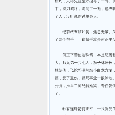
焦灼，只得先往荒郊搜寻了一阵。
丁，持刀威吓，询问了一遍，也没
了人，没听说伤过单身人。
纪蔚叔五脏如焚，焦急无策。又
了两个帮手——这帮手就是何正平
何正平善使连珠箭，本是纪蔚叔
大。师兄弟一共七人，狮子林居长
林结仇，飞蛇邓潮勾结小白龙方靖
镖，受了重伤，镖局事业一败涂地
公愤，推举二师兄解廷梁，专任复
了。
独有连珠箭何正平，一只腿受了