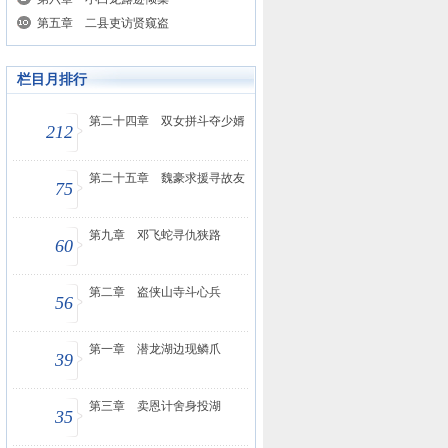
第五章 二县吏访贤窥盗
栏目月排行
第二十四章 双女拼斗夺少婿
212
第二十五章 魏豪求援寻故友
75
第九章 邓飞蛇寻仇狭路
60
第二章 盗侠山寺斗心兵
56
第一章 潜龙湖边现鳞爪
39
第三章 卖恩计舍身投湖
35