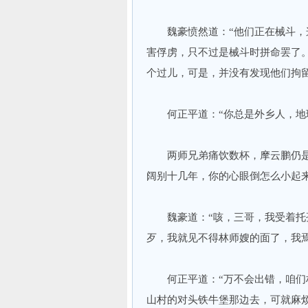
魏豪愤然道：“他们正在械斗，这
害俘虏，只不过是械斗时拼命罢了。
个过儿，可是，并没有发现他们拘留
何正平道：“你总是外乡人，地理
两师兄弟痛饮数杯，摩云鹏仍是低
阔别十几年，你的心眼倒怎么小起
魏豪道：“咳，三哥，我受着托孤
歹，我就见不得林师嫂的面了，我焉
何正平道：“万不会出错，咱们林
山村的对头铁牛堡那边去，可就麻