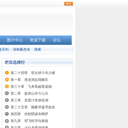
rss
图片中心
资源下载
论坛
龙舌剑
|
绿林豪杰传
|
搜索
栏目总排行
第二十四章 双女拼斗夺少婿
第一章 潜龙湖边现鳞爪
第三十章 飞来凤秘窟逼婚
第二章 盗侠山寺斗心兵
第三章 卖恩计舍身投湖
第二十五章 魏豪求援寻故友
第四章 伏蛇阴谋布网罗
第九章 邓飞蛇寻仇狭路
第六章 小白龙露迹倾巢