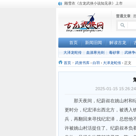
顾雪衣《古龙武侠小说知见录》上市
“武侠书库”查缺补漏活动圆满结束
普通文章
|
《古龙小说原貌探究》修订版已上市
首页
新闻旧闻
解读古龙
大泽龙蛇传
|
血涤寒光剑
|
毒砂掌
|
武林争
首页
>
武侠书库
›
白羽
›
大泽龙蛇传
›
正文
2025-01-15 15:
那天夜间，纪蔚叔在姚山村和纪
更时分，纪宏泽出西北方，被诱入
兵，再翻回来寻找纪宏泽，总想他
许被姚山村活捉住了。纪蔚叔本负