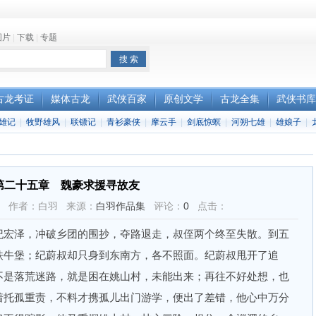
图片
|
下载
|
专题
古龙考证
媒体古龙
武侠百家
原创文学
古龙全集
武侠书库
雄记
|
牧野雄风
|
联镖记
|
青衫豪侠
|
摩云手
|
剑底惊螟
|
河朔七雄
|
雄娘子
|
第二十五章 魏豪求援寻故友
26:24 作者：白羽 来源：
白羽作品集
评论：
0
点击：
宏泽，冲破乡团的围抄，夺路退走，叔侄两个终至失散。到五
铁牛堡；纪蔚叔却只身到东南方，各不照面。纪蔚叔甩开了追
不是落荒迷路，就是困在姚山村，未能出来；再往不好处想，也
着托孤重责，不料才携孤儿出门游学，便出了差错，他心中万分