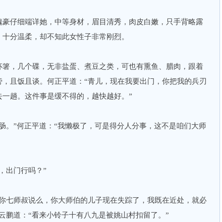
豪仔细端详她，中等身材，眉目清秀，肉皮白嫩，只手背略露
，十分温柔，却不知此女性子非常刚烈。
箸，几个碟，无非盐蛋、煮豆之类，可也有熏鱼、腊肉，跟着
旁，且饭且谈。何正平道：“青儿，现在我要出门，你把我的兵刃
去一趟。这件事是缓不得的，越快越好。”
。”何正平道：“我懒极了，可是得分人分事，这不是咱们大师
出门行吗？”
七师叔说么，你大师伯的儿子现在失踪了，我既在近处，就必
云鹏道：“看来小铃子十有八九是被姚山村扣留了。”