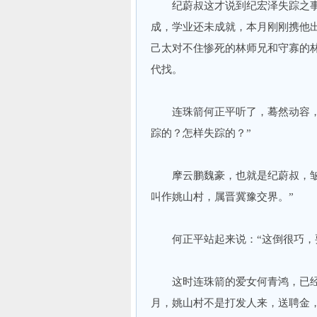
纪蔚叔这才说到纪宏泽失踪之事
成，学业还未成就，本月刚刚携他
己太对不住惨死的林师兄和守寡的
代找。
连珠箭何正平听了，蓦然动容，先
踪的？怎样失踪的？”
摩云鹏魏豪，也就是纪蔚叔，皱着
叫作姚山村，属晋冀豫交界。”
何正平站起来说：“这倒很巧，要
这时连珠箭的爱女何青鸿，已经出
月，姚山村不是打发人来，送聘金