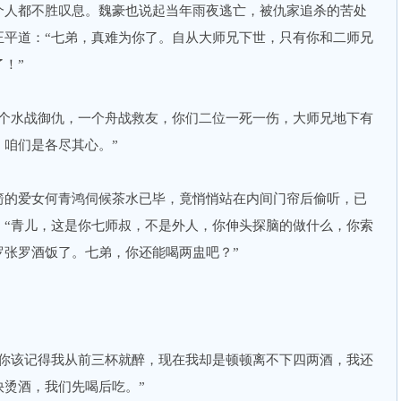
个人都不胜叹息。魏豪也说起当年雨夜逃亡，被仇家追杀的苦处
正平道：“七弟，真难为你了。自从大师兄下世，只有你和二师兄
！”
水战御仇，一个舟战救友，你们二位一死一伤，大师兄地下有
咱们是各尽其心。”
的爱女何青鸿伺候茶水已毕，竟悄悄站在内间门帘后偷听，已
：“青儿，这是你七师叔，不是外人，你伸头探脑的做什么，你索
罗张罗酒饭了。七弟，你还能喝两盅吧？”
该记得我从前三杯就醉，现在我却是顿顿离不下四两酒，我还
快烫酒，我们先喝后吃。”