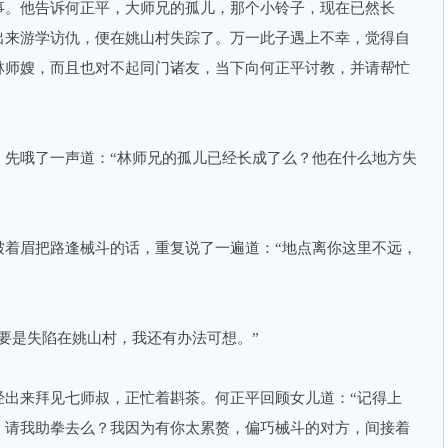
。他告诉何正平，大师兄的孤儿，那个小铃子，现在已然长
出来游学访仇，便在姚山村失踪了。万一此子遇上不幸，觉得自
林师嫂，而且也对不起同门诸友，当下向何正平讨教，并请帮忙
哦了一声道：“林师兄的孤儿已经长成了么？他在什么地方失
眉把路逢械斗的话，重复说了一遍道：“地点离你这里不远，
是失陷在姚山村，我还有办法可想。”
来拜见七师叔，正忙着斟茶。何正平回顾女儿道：“记得上
，请我助拳去么？我因为有你太累赘，偏巧械斗的对方，间接着