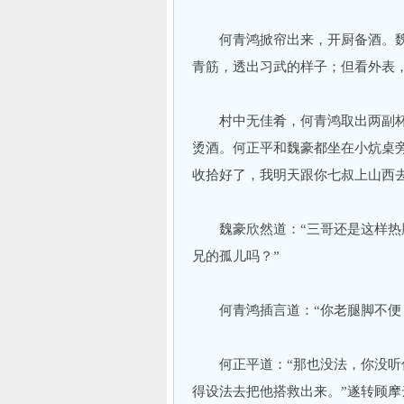
何青鸿掀帘出来，开厨备酒。魏
青筋，透出习武的样子；但看外表
村中无佳肴，何青鸿取出两副杯
烫酒。何正平和魏豪都坐在小炕桌
收拾好了，我明天跟你七叔上山西
魏豪欣然道：“三哥还是这样热肠
兄的孤儿吗？”
何青鸿插言道：“你老腿脚不便，
何正平道：“那也没法，你没听你
得设法去把他搭救出来。”遂转顾摩