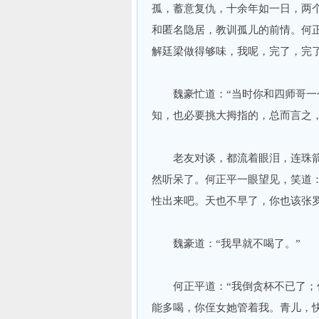
孤，蓄意复仇，十余年如一日，两
和匿名隐居，教训孤儿的前情。何
解廷梁做得够味，我呢，完了，完了
魏豪忙道：“当时你和四师哥一个
知，也必要挑大拇指的，总而言之，
老友对谈，都流着眼泪，连珠箭
然听呆了。何正平一眼望见，笑道
性出来吧。天也不早了，你也该张
魏豪道：“我早就不喝了。”
何正平道：“我倒贪杯不已了；你
能多喝，你侄女她管着我。青儿，