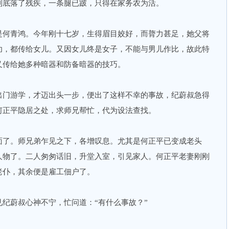
到底落了残疾，一条腿已跛，只得在家务农为活。
何青鸿。今年刚十七岁，生得眉目姣好，而膂力甚足，她父将
功，都传给女儿。又因女儿终是女子，不能与男儿作比，故此特
又传给她多种暗器和防备暗器的技巧。
门游学，才迈出头一步，便出了这样不幸的事故，纪蔚叔急得
何正平隐居之处，求师兄帮忙，代为设法查找。
了。师兄弟乍见之下，各增叹息。尤其是何正平已变成老头
人物了。二人匆匆话旧，升堂入室，引见家人。何正平老妻刚刚
老仆，其余便是雇工佃户了。
蔚叔心神不宁，忙问道：“有什么事故？”