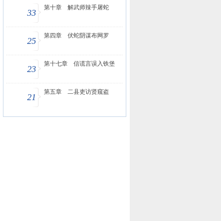
第十章 解武师辣手屠蛇
33
第四章 伏蛇阴谋布网罗
25
第十七章 信谎言误入铁堡
23
第五章 二县吏访贤窥盗
21