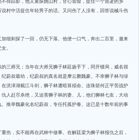
仍不得踪影，他又重探姚山村，甘心冒险，捉住一个巡逻的乡
听说村中活捉住年轻男子的话。又问伤了人没有，回答说械斗伤
加细刺探了一回，仍无下落。他便一口气，奔出二百里，邀来
父女。
的三师兄；当年在大师兄狮子林廷扬手下，同开镖局，威名很
，纪蔚叔最幼，纪蔚叔的真名就是摩云鹏魏豪。不幸狮子林与绿
，在洪泽湖截江斗剑，狮子林遭暗算殒命。连珠箭何正平苦战护
。仇人赶尽杀绝，又迫害狮子林的妻、儿，他们狮林七友，大动
仇。推举魏豪化名纪蔚叔，专任托孤护眷。这已是十数年前的事
重伤，实不能再在武林中做事。在解廷梁为狮子林报仇之后，