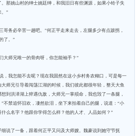
了。那姚山村的绅士姚廷绅，和我旧日有些渊源，如果小铃子失
。”
哥务必辛苦一趟吧。”何正平走来走去，左腿多少有点跛拐，
的了。”
大师兄唯一的骨肉呀，你怎能袖手？”
，我怎能不去呢？现在我固然在这小乡村务农糊口，可是每一
由大师兄引导着闯荡江湖的时候，我们彼此都很年轻，整天大鱼
哪想到洪泽湖上猝遇仇敌，大师兄一掌殒命，我也毁了一条腿，
”不禁追怀旧欢，凄然欲泪，坐下来拍着自己的腿，说道：“小
叫什么名字？他跟你学得怎么样？他的人才、人品如何？”
细说了一备，跟着何正平又问及大师嫂。魏豪说到她守节抚