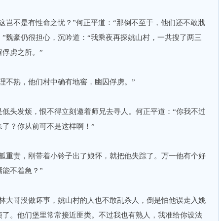
岂不是有性命之忧？”何正平道：“那倒不至于，他们还不敢戕
”魏豪仍很担心，沉吟道：“我乘夜再探姚山村，一共搜了两三
俘虏之所。”
不熟，他们村中确有地窖，幽囚俘虏。”
头发烦，恨不得立刻邀着师兄去寻人。何正平道：“你我不过
来了？你从前可不是这样啊！”
重责，刚带着小铃子出了娘怀，就把他失踪了。万一他有个好
能不着急？”
大哥没做坏事，姚山村的人也不敢乱杀人，倒是怕他误走入姚
烦了。他们堡里常常接近匪类。不过我也有熟人，我准给你设法