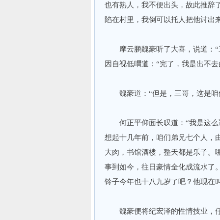
也有熟人，我不便出头，故此推辞
陷在村里，我倒可以托人把他讨出来
摩云鹏魏豪听了大喜，说道：“三
因自视低喟道：“完了，我是出不去
魏豪道：“但是，三哥，这是咱们
何正平仰面长叹道：“我是这么说
想起十几年前，咱们弟兄七个人，
大肉，书馆酒楼，整天都是乐子。
事到如今，往日豪情全化成流水了。
铃子今年也十八九岁了吧？他现在
魏豪便将纪宏泽的性情技业，仔