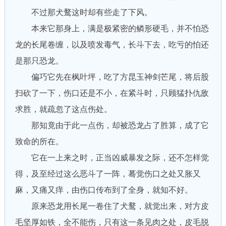
不过那犬鹜这时却有些走了下风。
本来它那身上，满是极紧密的鳞形硬毛，并不怕恐
龙的长尾卷缠，以及喷发毒气，长斗下去，吃亏的怕还
是那只恐龙。
偏巧它先在枫叶坪，吃了方昆玉神剑芒尾，将后股
扫砍了一下，伤口还是不小，在紧斗时，只顾猛扑仇敌
求胜，就疏忽了这点伤处。
那知竟由于此一点伤，却被恐龙占了胜算，成了它
致命的所在。
它在一上来之时，正当凶威暴发之际，还不怎样觉
得，及至经过这么恶斗了一阵，蓦觉伤口之处又胀又
麻，又痛又痒，由伤口传布到了全身，就知不好。
原来恐龙用长尾一卷住了犬鹜，就觉出来，对方皮
毛坚厚如铁，全不能伤，只有这一条见肉之处，皮毛脱