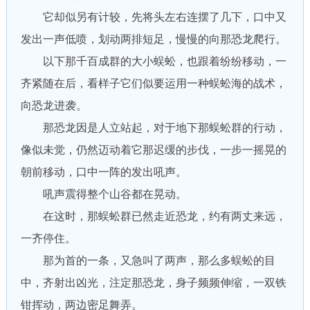
它却似另有计较，先将头左右连摆了几下，口中又
发出一声低喷，划动两排短足，慢慢的向那恐龙爬行。
以下那千百成群的大小蜈蚣，也跟着纷纷移动，一
齐紧随在后，看样子它们似要运用一种蜈蚣海的战术，
向恐龙进袭。
那恐龙因是人立站起，对于地下那蜈蚣群的行动，
像似未觉，仍然迈动着它那迟缓的步伐，一步一摇晃的
朝前移动，口中一阵的发出吼声。
吼声震得整个山谷都在晃动。
在这时，那蜈蚣群已然走近恐龙，约有两丈来远，
一齐停住。
那为首的一条，又急叫了两声，那么多蜈蚣的目
中，齐射出凶光，注定那恐龙，身子频频伸缩，一双铁
钳挥动，两边密足舞弄。