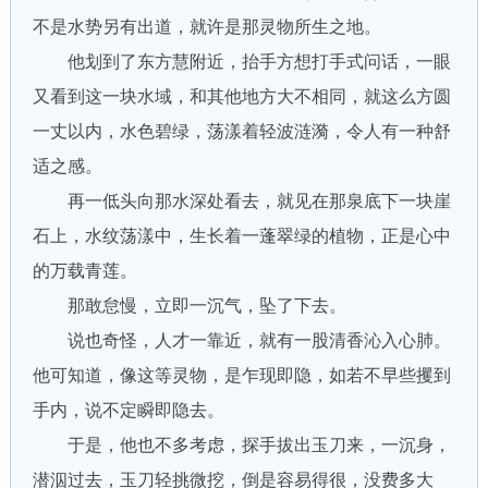
不是水势另有出道，就许是那灵物所生之地。
他划到了东方慧附近，抬手方想打手式问话，一眼
又看到这一块水域，和其他地方大不相同，就这么方圆
一丈以内，水色碧绿，荡漾着轻波涟漪，令人有一种舒
适之感。
再一低头向那水深处看去，就见在那泉底下一块崖
石上，水纹荡漾中，生长着一蓬翠绿的植物，正是心中
的万载青莲。
那敢怠慢，立即一沉气，坠了下去。
说也奇怪，人才一靠近，就有一股清香沁入心肺。
他可知道，像这等灵物，是乍现即隐，如若不早些攫到
手内，说不定瞬即隐去。
于是，他也不多考虑，探手拔出玉刀来，一沉身，
潜泅过去，玉刀轻挑微挖，倒是容易得很，没费多大