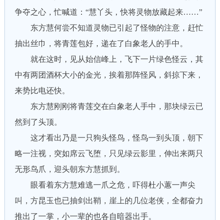
争夺之心，忙喊道：“慧丫头，快将灵物放藏起来……”
东方慧何尝不知道灵物已引起了怪物的注意，赶忙
抽出丝巾，将青莲包好，递在了白象老人的手中。
就在这时，见从始信峰上，飞下一片绿色怪云，其
中有两团酒杯大小的金光，挨着那阵怪风，斜掠下来，
来势比电还快。
东方慧刚刚将青莲交在白象老人手中，那块绿云已
然到了头顶。
这才看出乃是一只狗头怪鸟，怪鸟一到头顶，朝下
略一注视，突如席云飞堕，只见绿云影里，伸出来两只
无形鸟爪，迎头朝东方慧抓到。
眼看着东方慧难逃一爪之危，吓得杜小蕙一声尖
叫，方昆玉也已抽剑出鞘，崖上的几位老侠，全都奋力
推出了一掌，小一辈的也各自暗器出手。