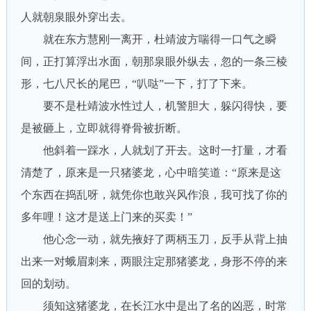
人就朝泉眼外穿出去。
就在东方慧刚一离开，杜靖波方喘得一口气之瞬
间，正打算浮出水面，朝那泉眼外纵去，忽的一条三棱
形，七八尺长的尾巴，“叭哒”一下，打了下来。
要不是杜靖波水性过人，机警胆大，躲闪得快，要
是被砸上，立即就得脊骨被折断。
他斜着一踩水，人就划了开去。这时一打量，才看
清楚了，原来是一只猪婆龙，心中暗笑道：“原来是这
个东西在捣乱呀，就凭你也敢兴风作浪，我可找了你的
多年哩！这才是送上门来的买卖！”
他心念一动，就先掖好了两柄玉刀，反手从背上抽
出来一对蛾眉刺来，两眼注定那猪婆龙，身形不停的来
回的划动。
须知这猪婆龙，在长江水中是出了名的凶恶，时常