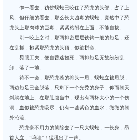
乍一看去，彷佛蜈蚣已咬住了恐龙的头部，占了上
风。但仔细的看去，那么长大凶毒的蜈蚣，竟然中了恐
龙头上那肉球的巨毒，紧紧粘附在上面，不能自拔。
刚一咬上之时，那两排密层层铁钩一般的短足，还
在乱抓，抱紧那恐龙的头顶，似欲拼命。
晃眼工夫，便自昏迷如死，两排短足无故纷纷乱
卸，落了一地。
待不一会，那恐龙蓦的将头一甩，蜈蚣立被甩脱，
两边短足已全脱落，只剩下一个光秃的身子，仰而朝天
斜躺在地上。在那肚腹当中，现出有两杯大小的一个伤
洞，血似被恐龙吸尽，仍有一些紫色的血水，微微的朝
外沁流。
恐龙毫不用力的就除去了一只大蜈蚣，一长身，昂
首人立，“呜哇”！猛吼出了一声。