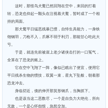
这时，那怪鸟犬鹜已然回翔在空中，来回的打着
转，恐龙也仰起一颗头在注视着犬鹜，暂时成了一个相
持的局面。
那犬鹜平日猛恶残暴已惯，自恃生具能力，一身铁
翎钢羽，刀枪不入，爪啄不弱于利刃，那能甘心吃此大
亏。
于是，就连先前被崖上老少诸侠击打的一口冤气，
全算在了恐龙的账上。
它在空中飞翔了一阵，像似已瞧出了便宜，便用它
平日残杀生物的惯技，双翼一束，星丸下坠般，朝着那
恐龙冲去。
身临切近，倏的伸开那箕形钢爪，当胸抓下。
也是该当这二恶数尽，一个是自负力大绝伦，所向
无敌，一个是心怀怨恨，急怒交加。