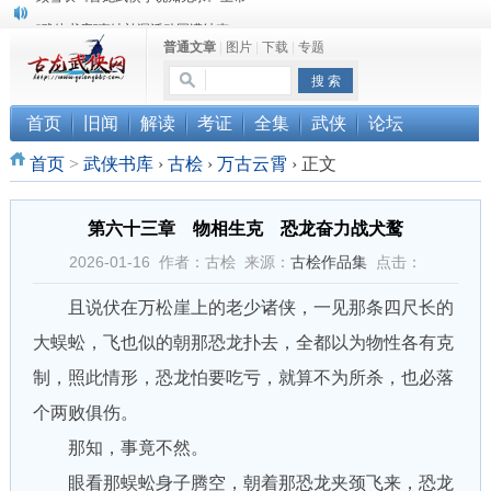
“武侠书库”查缺补漏活动圆满结束
普通文章
|
图片
|
下载
|
专题
《古龙小说原貌探究》修订版已上市
顾雪衣《古龙武侠小说知见录》上市
首页
旧闻
解读
考证
全集
武侠
论坛
首页
>
武侠书库
›
古桧
›
万古云霄
›
正文
第六十三章 物相生克 恐龙奋力战犬鹜
2026-01-16 作者：古桧 来源：
古桧作品集
点击：
且说伏在万松崖上的老少诸侠，一见那条四尺长的
大蜈蚣，飞也似的朝那恐龙扑去，全都以为物性各有克
制，照此情形，恐龙怕要吃亏，就算不为所杀，也必落
个两败俱伤。
那知，事竟不然。
眼看那蜈蚣身子腾空，朝着那恐龙夹颈飞来，恐龙