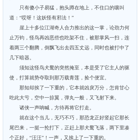
只有傻小子易猛，抱头蹲在地上，不住口的嚷叫
道：“哎呀！这妖怪有邪法！”
崖上十多位江湖奇人合力推出的这一掌，论劲力何
止万钧，怪鸟再凶恶些也吃架不住，被那掌风一扫，连
着两三个翻腾，倒飘飞出去四五丈远，同时也被打中了
几下暗器。
须知这怪鸟犬鹜的突然掩至，本是受了它主人的驱
使，打算就势夺取到那万载青莲，捡个便宜。
那知却挨了一下重的，它本就凶戾万分，怎肯甘心
吃此大亏，空中一掠翼，弹丸一般，又飞射下来。
诸侠一声呐喊，方待再将它打走。
就在这个当儿，无巧不巧，那恐龙正好竖起它那长
尾巴来，一挺一抡打下，正赶上那犬鹜飞落，两下里凑
个正好，“汪汪”！一声，又挨上了一下重的。