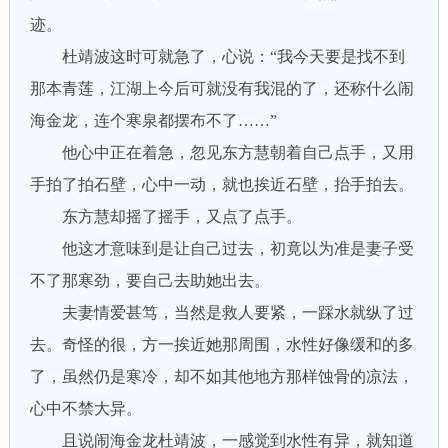
迹。
杜靖波这时可就急了，心说：“我今天要是找不到
那本青莲，江湖上今后可就没有我混的了，还称什么闹
海金龙，连个寒泉都摆布不了……”
他心中正在着急，忽见东方慧朝着自己点手，又用
手拍了拍石壁，心中一动，就也挨近石壁，抬手拍去。
东方慧却摇了摇手，又点了点手。
他这才意味到是让自己过去，初竟以为准是妻子受
不了那寒劲，要自己去助她出去。
夫妻情爱甚笃，当然是救人要紧，一踩水就纵了过
去。奇怪的很，方一挨近她那周围，水性好像缓和的多
了，虽然仍是寒冷，却不如其他地方那样蚀骨的凉法，
心中不禁大异。
且说闹海金龙杜靖波，一感觉到水性有异，就知道