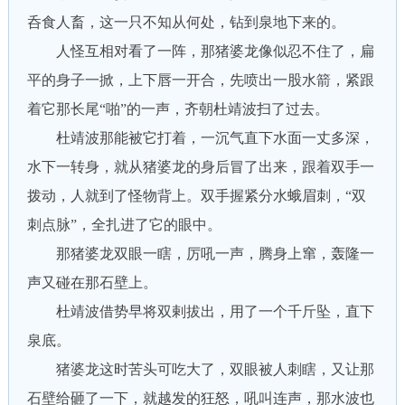
呑食人畜，这一只不知从何处，钻到泉地下来的。
人怪互相对看了一阵，那猪婆龙像似忍不住了，扁
平的身子一掀，上下唇一开合，先喷出一股水箭，紧跟
着它那长尾“啪”的一声，齐朝杜靖波扫了过去。
杜靖波那能被它打着，一沉气直下水面一丈多深，
水下一转身，就从猪婆龙的身后冒了出来，跟着双手一
拨动，人就到了怪物背上。双手握紧分水蛾眉刺，“双
刺点脉”，全扎进了它的眼中。
那猪婆龙双眼一瞎，厉吼一声，腾身上窜，轰隆一
声又碰在那石壁上。
杜靖波借势早将双剌拔出，用了一个千斤坠，直下
泉底。
猪婆龙这时苦头可吃大了，双眼被人刺瞎，又让那
石壁给砸了一下，就越发的狂怒，吼叫连声，那水波也