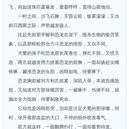
飞，宛如连珠巨霆暴发，轰轰呼呼，震得山摇地动。
一时之间，沙飞石舞，天昏云暗，惨雾濛濛，又当
斜日西匿之际，声势越发骇人。
比起先前那芋蜒和恐龙在崖下，慢杀生物的惨厉景
象，以及那蜈蚣群合力斗恐龙的情形，又自不同。
犬鹜的身子吃恐龙那长尾卷住，挣扎不脱，又愤又
急，两爪就越发用力抓紧恐龙的前胸，一面却扬起尖嘴
铁啄，觑准恐龙的头部，凶睛如电，待要啄下。
恐龙胸前被对方利爪抓紧，深陷入骨，本就负痛急
怒，又知道对方那张嘴厉害，一被啄中，伤便不轻，就
施出全力抵御，待要制敌死命。
它却也是凶睛怒突，但却是注定犬鹜的那张嘴，同
时，张开着那血盆的大口，不停的朝外喷发毒气。
双方就这样，一面翻腾扑打，一面却蓄势待发。