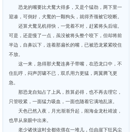
恐龙的嘴要比犬鹜大得多，又是个猛劲，两下里一
迎凑，可倒好，犬鹜的一颗狗头，就得齐颈被它咬断。
还算犬鹜见机得快，一觉着不对，赶紧将头后缩。
可是，还是慢了一点，虽没被将头整个咬下，但却将前
半边，自鼻以下，连着那扁长的嘴，已被恐龙紧紧咬住
不放。
这一来，急得那犬鹜连鼻子带嘴，在恐龙口中，不
住乱哼，闷声厉啸不已，双爪用力更猛，两翼腾飞更
急。
那恐龙自知占了上风，胜算必得，也不再去理它，
只管咬紧，一面猛力吸血，一面也随着它满地乱滚。
天色已然入夜，月光渐渐升起，闹海金龙杜靖波，
也早从泉眼中出来。
老少诸侠这时全都依偎在一堆儿，任由崖下狂风尘