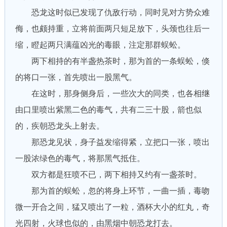
恐龙这时似已发现了仇敌行动，同时见对方势众难
侮，也颇持重，立将前面两只短足放下，头颈也往后一
缩，瞪起两只满蕴凶光的毒眼，注定那群蜈蚣。
两下相持的有半盏热茶时，那为首的一条蜈蚣，倏
的将口一张，首先喷出一股黑气。
在这时，那身侧身后，一些次大的同类，也各相继
由口里喷出紫黑二色的毒气，共有二三十股，箭也似
的，疾朝恐龙头上射去。
那恐龙见状，身子益发缩得紧，立把口一张，喷出
一股浓绿色的毒气，将那黑气抵住。
双方都是狂喷不已，两下相持又约有一盏茶时。
那为首的蜈蚣，忽的将身上环节，一曲一插，毒吻
微一开合之间，猛又喷出了一粒，酒杯大小的红丸，奇
光四射，火球也似的，由黑烟中朝恐龙打去。