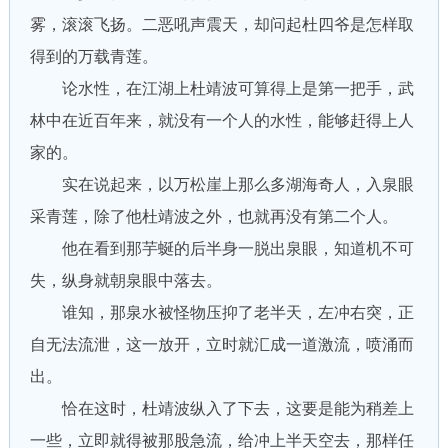
雾，滚滚飞扬。二恶吼声震天，却问起杜四爷是怎样取
得到的万载青莲。
论水性，在江湖上杜靖波可算得上是第一把手，武
林中在近百年来，就没有一个人的水性，能够赶得上人
家的。
实在说起来，以万松崖上那么多湖海奇人，入泉眼
采青莲，除了他杜靖波之外，也就再没有第二个人。
他在看到那芋蜒的后半身一脱出泉眼，知道机不可
失，纵身就朝泉眼中落去。
谁知，那泉水被怪物压抑了老半天，左冲右突，正
自无法流泄，这一放开，立时就汇成一道激流，喷涌而
出。
恰在这时，杜靖波纵入了下去，这要是能为稍差上
一些，立即就得被那股急流，给冲上半天空去，那样任