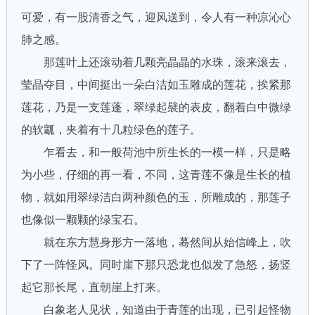
可爱，有一股清香之气，迎风送到，令人有一种凉沁心
肺之感。
那莲叶上还滚动着几颗亮晶晶的水珠，滚来滚去，
莹晶夺目，中间挺出一朵白洁如玉雕成的莲花，挨紧那
莲花，乃是一支莲蓬，翠绿起襞的表皮，翻着白中微绿
的软瓤，夹着有十几粒绿色的莲子。
乍看去，和一般荷池中所生长的一模一样，只是略
为小些，仔细的再一看，不同，这青莲不像是生长的植
物，就如用翠绿洁白两种颜色的玉，所雕成的，那莲子
也像似一颗颗的绿宝石。
就在东方慧身形方一落地，蓦然间从始信峰上，吹
下了一阵怪风。同时崖下那只恐龙也似发了急怒，扬竖
起它那长尾，直朝崖上打来。
白象老人见状，知道由于青莲的出现，已引起怪物