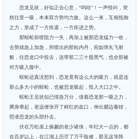
恐龙见状，好似正合心意，“呜哇”！一声怪叫，突
然往里一吸，本来双方势均力敌。这么一来，互相抵御
之力，形成了一方疾退，一方疾进之势。
那蜈蚣前喷阻力一失，再加上被那恐龙猛力一收，
去势就急上加急，所喷出的那粒内丹，宛如弹丸飞射
般，往恐龙口中投去，连带那二三十股黑气，也全部被
对方吸入腹中。
蜈蚣还真没想到，恐龙竟有这么大的吸力，就是连
那么多大小的蜈蚣，也被恐龙吸起，投入大口之中。
蜈蚣王见状似已情急万分，借着恐龙那一吸之力，
腾身窜起，老远便张开了鲜红的血口，伸出腮边毒钳，
照准恐龙的头部扑去。
伏在万松崖上偷觑的老少诸侠，年纪大一点的，都
在百岁以上，在江湖上历尽了万千险难，那见这等阵