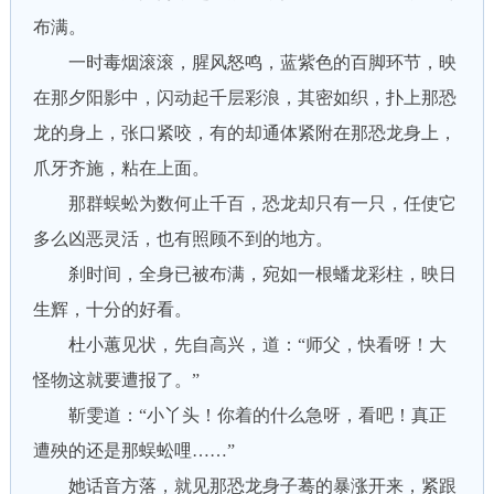
布满。
一时毒烟滚滚，腥风怒鸣，蓝紫色的百脚环节，映
在那夕阳影中，闪动起千层彩浪，其密如织，扑上那恐
龙的身上，张口紧咬，有的却通体紧附在那恐龙身上，
爪牙齐施，粘在上面。
那群蜈蚣为数何止千百，恐龙却只有一只，任使它
多么凶恶灵活，也有照顾不到的地方。
刹时间，全身已被布满，宛如一根蟠龙彩柱，映日
生辉，十分的好看。
杜小蕙见状，先自高兴，道：“师父，快看呀！大
怪物这就要遭报了。”
靳雯道：“小丫头！你着的什么急呀，看吧！真正
遭殃的还是那蜈蚣哩……”
她话音方落，就见那恐龙身子蓦的暴涨开来，紧跟