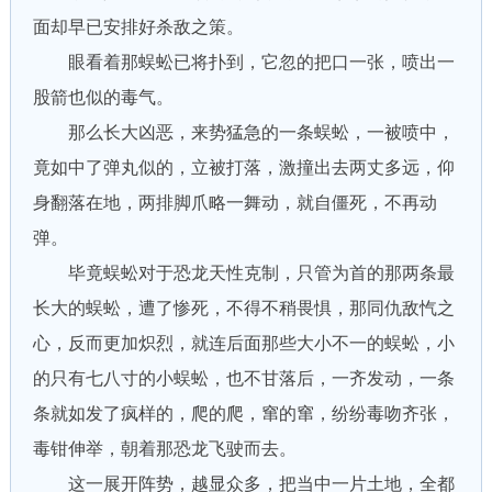
面却早已安排好杀敌之策。
眼看着那蜈蚣已将扑到，它忽的把口一张，喷出一
股箭也似的毒气。
那么长大凶恶，来势猛急的一条蜈蚣，一被喷中，
竟如中了弹丸似的，立被打落，激撞出去两丈多远，仰
身翻落在地，两排脚爪略一舞动，就自僵死，不再动
弹。
毕竟蜈蚣对于恐龙天性克制，只管为首的那两条最
长大的蜈蚣，遭了惨死，不得不稍畏惧，那同仇敌忾之
心，反而更加炽烈，就连后面那些大小不一的蜈蚣，小
的只有七八寸的小蜈蚣，也不甘落后，一齐发动，一条
条就如发了疯样的，爬的爬，窜的窜，纷纷毒吻齐张，
毒钳伸举，朝着那恐龙飞驶而去。
这一展开阵势，越显众多，把当中一片土地，全都