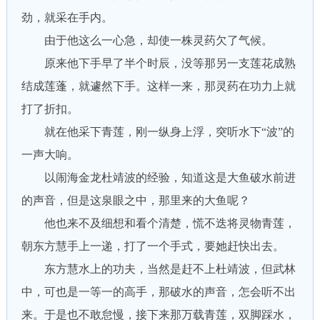
劲，就采在手内。
由于他这么一心急，却使一株灵药欠了气候。
原来他下手早了半个时辰，没等那另一支莲花成熟
结成莲蓬，就遽然下手。这样一来，那灵药在功力上就
打了折扣。
就在他采下青莲，刚一纵身上浮，突听水下“波”的
一声大响。
以闹海金龙杜靖波的经验，知道这是大鱼破水前进
的声音，但是这泉眼之中，那里来的大鱼呢？
他也来不及细想和看个清楚，慌不迭将灵物青莲，
朝东方慧手上一递，打了一个手式，要她赶快出去。
东方慧水上的功夫，当然是赶不上杜靖波，但武林
中，可也是一等一的高手，那破水的声音，怎会听不出
来。于是也不敢怠慢，接下来那万载青莲，双脚踩水，