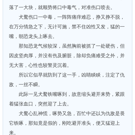
落了一大块，就顺势将口中毒气，对准伤口喷去。
犬鹜伤口一中毒，一阵阵痛痒难忍，挣又挣不脱，
在万分情急之下，无计可施，禁不住凶性又发，猛的一
嘴，朝恐龙头上啄去。
那知恐龙气候较深，虽然胸前被抓了一处硬伤，但
因皮坚肉厚，并没有伤及腑脏，除却负痛难受之外，并
无大害，心性也较警灵沉着。
所以它似早就防到了这一手，凶睛睒睒，注定了仇
敌，一丝不瞬。
此际一见犬鹜铁嘴啄到，故意缩头避开来势，紧跟
着猛张血口，突然迎了上去。
犬鹜心乱神慌，啄势又急，百忙中还以为仇敌是畏
它铁啄，那知竟是假的，刚吃避开准头，便又猛迎上
来。