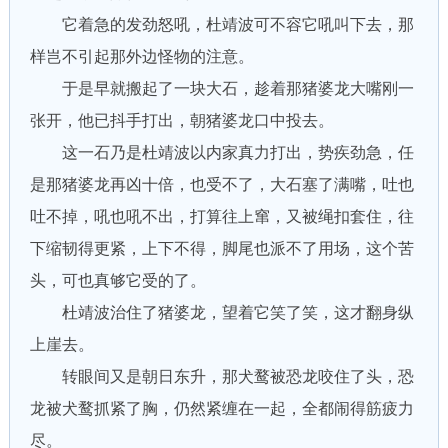
它着急的发劲怒吼，杜靖波可不容它吼叫下去，那
样岂不引起那外边怪物的注意。
于是早就搬起了一块大石，趁着那猪婆龙大嘴刚一
张开，他已抖手打出，朝猪婆龙口中投去。
这一石乃是杜靖波以内家真力打出，势疾劲急，任
是那猪婆龙再凶十倍，也受不了，大石塞了满嘴，吐也
吐不掉，吼也吼不出，打算往上窜，又被绳扣套住，往
下缩韧得更紧，上下不得，脚尾也派不了用场，这个苦
头，可也真够它受的了。
杜靖波治住了猪婆龙，望着它笑了笑，这才翻身纵
上崖去。
转眼间又是朝日东升，那犬鹜被恐龙咬住了头，恐
龙被犬鹜抓紧了胸，仍然紧缠在一起，全都闹得筋疲力
尽。