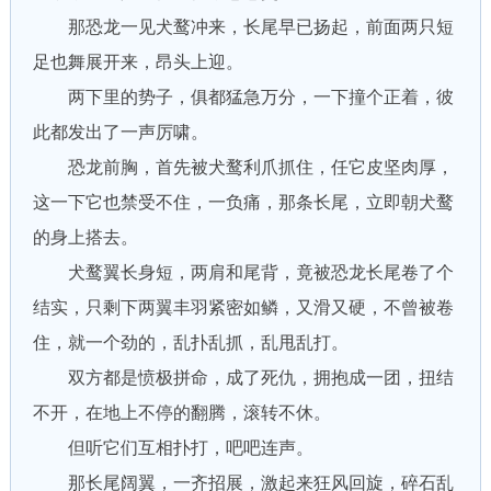
那恐龙一见犬鹜冲来，长尾早已扬起，前面两只短
足也舞展开来，昂头上迎。
两下里的势子，俱都猛急万分，一下撞个正着，彼
此都发出了一声厉啸。
恐龙前胸，首先被犬鹜利爪抓住，任它皮坚肉厚，
这一下它也禁受不住，一负痛，那条长尾，立即朝犬鹜
的身上搭去。
犬鹜翼长身短，两肩和尾背，竟被恐龙长尾卷了个
结实，只剩下两翼丰羽紧密如鳞，又滑又硬，不曾被卷
住，就一个劲的，乱扑乱抓，乱甩乱打。
双方都是愤极拼命，成了死仇，拥抱成一团，扭结
不开，在地上不停的翻腾，滚转不休。
但听它们互相扑打，吧吧连声。
那长尾阔翼，一齐招展，激起来狂风回旋，碎石乱