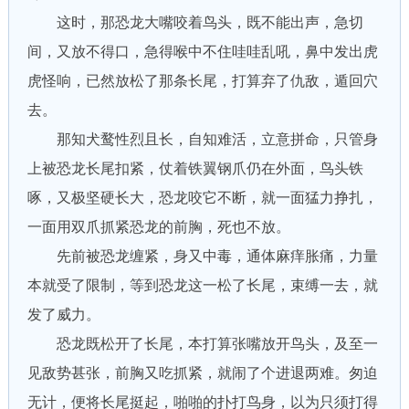
这时，那恐龙大嘴咬着鸟头，既不能出声，急切
间，又放不得口，急得喉中不住哇哇乱吼，鼻中发出虎
虎怪响，已然放松了那条长尾，打算弃了仇敌，遁回穴
去。
那知犬鹜性烈且长，自知难活，立意拼命，只管身
上被恐龙长尾扣紧，仗着铁翼钢爪仍在外面，鸟头铁
啄，又极坚硬长大，恐龙咬它不断，就一面猛力挣扎，
一面用双爪抓紧恐龙的前胸，死也不放。
先前被恐龙缠紧，身又中毒，通体麻痒胀痛，力量
本就受了限制，等到恐龙这一松了长尾，束缚一去，就
发了威力。
恐龙既松开了长尾，本打算张嘴放开鸟头，及至一
见敌势甚张，前胸又吃抓紧，就闹了个进退两难。匆迫
无计，便将长尾挺起，啪啪的扑打鸟身，以为只须打得