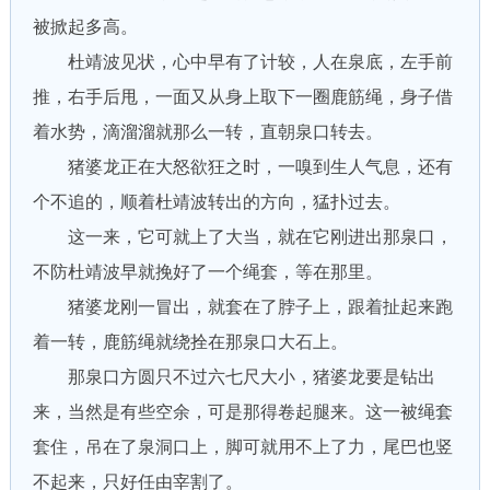
被掀起多高。
杜靖波见状，心中早有了计较，人在泉底，左手前
推，右手后甩，一面又从身上取下一圈鹿筋绳，身子借
着水势，滴溜溜就那么一转，直朝泉口转去。
猪婆龙正在大怒欲狂之时，一嗅到生人气息，还有
个不追的，顺着杜靖波转出的方向，猛扑过去。
这一来，它可就上了大当，就在它刚进出那泉口，
不防杜靖波早就挽好了一个绳套，等在那里。
猪婆龙刚一冒出，就套在了脖子上，跟着扯起来跑
着一转，鹿筋绳就绕拴在那泉口大石上。
那泉口方圆只不过六七尺大小，猪婆龙要是钻出
来，当然是有些空余，可是那得卷起腿来。这一被绳套
套住，吊在了泉洞口上，脚可就用不上了力，尾巴也竖
不起来，只好任由宰割了。