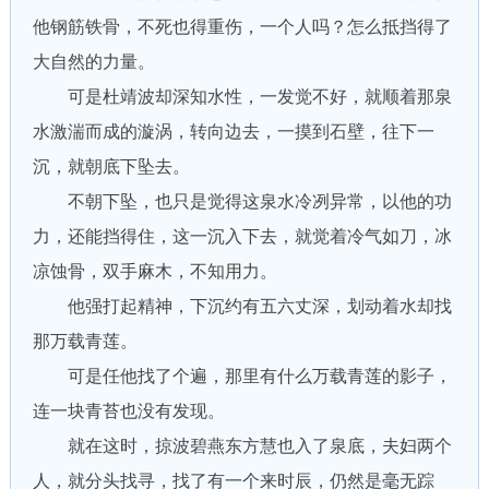
他钢筋铁骨，不死也得重伤，一个人吗？怎么抵挡得了
大自然的力量。
可是杜靖波却深知水性，一发觉不好，就顺着那泉
水激湍而成的漩涡，转向边去，一摸到石壁，往下一
沉，就朝底下坠去。
不朝下坠，也只是觉得这泉水冷冽异常，以他的功
力，还能挡得住，这一沉入下去，就觉着冷气如刀，冰
凉蚀骨，双手麻木，不知用力。
他强打起精神，下沉约有五六丈深，划动着水却找
那万载青莲。
可是任他找了个遍，那里有什么万载青莲的影子，
连一块青苔也没有发现。
就在这时，掠波碧燕东方慧也入了泉底，夫妇两个
人，就分头找寻，找了有一个来时辰，仍然是毫无踪