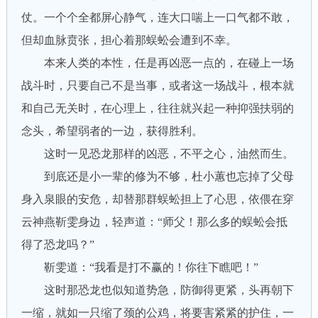
仗。一个个全都屏心静气，连大口喘上一口气都不敢，
但却血脉贲张，担心着那蜈蚣会遭到不幸。
本来人类的本性，任是再凶恶一点的，在碰上一场
战斗时，只要自己不是当事，或者这一场战斗，根本就
和自己无关时，在心理上，往往就兴起一种抑强扶弱的
念头，希望弱者的一边，获得胜利。
这时一见恐龙那样的凶恶，不平之心，油然而生。
到底还是小一辈的修为不够，杜小蕙也忘掉了父母
身入泉眼的安危，却替那群蜈蚣担上了心思，依偎在穿
云神燕靳雯身边，轻声道：“师父！那么多的蜈蚣会抵
得了恐龙吗？”
靳雯道：“我看是打不赢的！你往下瞧吧！”
这时那恐龙也似知道势急，防御得更紧，头再朝下
一缩，就如一只缩了颈的公鸡，将要害紧紧的护住，一