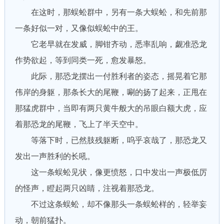
在这时，那蜈蚣群中，另有一条大蜈蚣，和先前那
一条好似一对，又像似蜈蚣中的王。
它老早就在发威，脚钳齐动，悉率乱响，觑准恐龙
作势欲起，等到同类一死，愈发暴怒。
此际，那恐龙摆出一付胜利者的姿态，摇晃着它那
伟岸的身躯，那条长大的尾鞭，唰的扬了起来，正甩在
那猛虎群中，当即有两只黄牛般大的吊眼白额大虎，应
着那恐龙的尾鞭，飞上了半天空中。
等落下时，已然肢残躯断，呜乎哀哉了，那恐龙又
发出一声胜利的长吼。
这一条蜈蚣见状，像更愤怒，口中发出一声极低厉
的怪声，瞪起两只凶睛，注视着那恐龙。
不过这条蜈蚣，却不像那头一条蜈蚣样的，轻举妄
动，朝前猛扑。