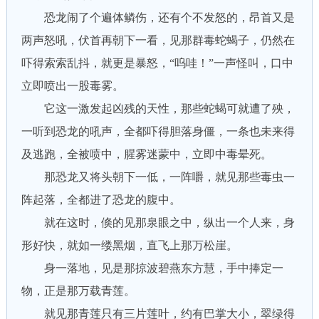
恐龙闹了个遍体鳞伤，还有个不发怒的，昂首又是
两声怒吼，伏首再朝下一看，见那群毒蛇蝎子，仍然在
吓得索索乱抖，就更是暴怒，“呜哇！”一声怪叫，口中
立即喷出一股毒雾。
它这一激发起凶残的天性，那些蛇蝎可就遭了殃，
一听到恐龙的吼声，全都吓得胆落身僵，一条也未来得
及逃跑，全被喷中，腥雾迷蒙中，立即中毒晕死。
那恐龙又将头朝下一低，一阵嚼，就见那些毒虫一
阵起落，全都进了恐龙的腹中。
就在这时，倏的见那泉眼之中，纵出一个人来，身
形好快，就如一缕黑烟，直飞上那万松崖。
身一落地，见是那掠波碧燕东方慧，手中捧定一
物，正是那万载青莲。
就见那青莲只有三片莲叶，约有巴掌大小，翠绿得