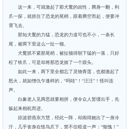
这一来，可就激起了那犬鹜的凶性，腾身一翻，利
爪一探，就抓住了恐龙的尾梢，跟着腾空而起，便要冲
霄飞去。
那知犬鹜的力猛，恐龙的力道可也不小，一条长
尾，被两下里这么一扯一顿。
犬鹜抓不紧那尾梢，被扯顿得朝下猛的一落，只好
松了铁爪，可是却将那恐龙掀了一个跟头。
如此一来，两下里全都忘了灵物青莲，也都激起了
怒火，就如憎仇乍逢样的，“呜哇”！“汪汪”！怪叫连
声。
白象老人见两恶就要相拼，便令众人暂缓出手，先
躲起来相机而进。
掠波碧燕东方慧，经此一阵，却闹得她出了一身冷
汗，几乎丧身在怪鸟爪下，禁不住暗道一声：“惭愧！”