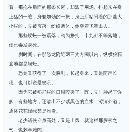
着，那拖在后面的那条长尾，却派了用场。抖起来在身
上猛的一缠，身躯加劲的一振，身上所粘附着的那些大
小蜈蚣，立被震落，纷纷离体，倒翻着飞舞出去。
那些蜈蚣一被震落，稍为挣扎，十九都不等落地，
便已毒发身死。
刹时间，在那恐龙附近两三丈方圆以内，纵横狼藉
遍地都是蜈蚣。
恐龙又获得了一次胜利，长起身来，又是两声长
吼，也可以说是怒吼。
因为它被那群蜈蚣口钳咬夹了一阵，立时肿起了许
多，有些地方，还渗出不少紫黑色的血水，涔涔外溢，
通体花花绿绿甚是难看。
老少诸侠立身高处，又是上风，就这样那腥秽之
气，也刺鼻难闻。