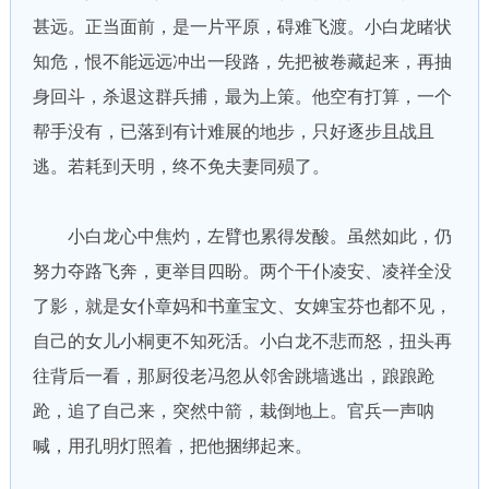
甚远。正当面前，是一片平原，碍难飞渡。小白龙睹状
知危，恨不能远远冲出一段路，先把被卷藏起来，再抽
身回斗，杀退这群兵捕，最为上策。他空有打算，一个
帮手没有，已落到有计难展的地步，只好逐步且战且
逃。若耗到天明，终不免夫妻同殒了。
小白龙心中焦灼，左臂也累得发酸。虽然如此，仍
努力夺路飞奔，更举目四盼。两个干仆凌安、凌祥全没
了影，就是女仆章妈和书童宝文、女婢宝芬也都不见，
自己的女儿小桐更不知死活。小白龙不悲而怒，扭头再
往背后一看，那厨役老冯忽从邻舍跳墙逃出，踉踉跄
跄，追了自己来，突然中箭，栽倒地上。官兵一声呐
喊，用孔明灯照着，把他捆绑起来。