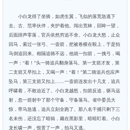
小白龙得了坐骑，如虎生翼，飞似的落荒急逃下
去。古、范率伙伴，夹护着他。闯出荒林，回眸一望，
后面蹄声零落，官兵依然穷追不舍。小白龙大怒，止众
回马，索过一张弓、一壶箭，把被卷横在鞍上，于是拍
马倒追回来。相隔追骑不远，他就一扣箭，一拽弓，喝
一声：“着！”头一骑追兵翻身落马。第一支箭才发，第
二支箭又早扣上，又喝一声：“着！”第二骑追兵也应声
坠马，第三支箭又扣上……一壶箭连发出十几支，追兵
呼啸着，不敢迫近了。小白龙越怒，扣箭反追，驱马远
射，忽一箭射中了那个守备，守备落马。省中委员大
惊，带马急逃，追兵立刻全跑了。那八名干捕只剩下三
名未伤，还没忘了暗辑，藏在黑影里，暗暗盯着。小白
龙长啸一声，恨詈了一声，拍马又逃。