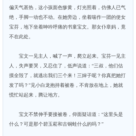
偏天气甚热，这小孩面色惨黄，灯光照着，仿佛人已气
绝，手脚一动也不动。在她旁边，坐着喘作一团的使女
宝芬，地下坐着呻吟呼痛的书童宝文。那女仆章妈，竟
不在此处。
宝文一见主人，喊了一声，爬立起来。宝芬一见主
人，失声要哭，又忍住了，低声说道：“三叔，他们估
摸全毁了，就逃出我们三个来！三婶子呢？你真把她打
发了吗？”见小白龙抱持着被卷，不肯放在地上，她就
慌忙站起来，腾让地方。
宝文不禁伸手要接被卷，仰面疑诘道：“这里头是
什么？可是那个碧玉菘和古铜蛙什么的吗？”