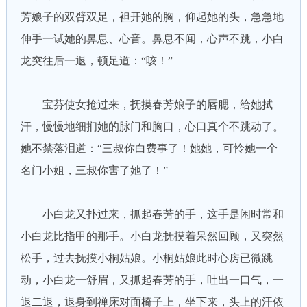
芳娘子的双臂双足，袒开她的胸，仰起她的头，急急地
伸手一试她的鼻息、心音。鼻息不闻，心声不跳，小白
龙突往后一退，顿足道：“咳！”
宝芬使女抢过来，抚摸春芳娘子的唇腮，给她拭
汗，慢慢地细扪她的脉门和胸口，心口真个不跳动了。
她不禁落泪道：“三叔你白费事了！她她，可怜她一个
名门小姐，三叔你害了她了！”
小白龙又扑过来，抓起春芳的手，这手是闲时常和
小白龙比指甲的那手。小白龙抚摸着呆然回顾，又突然
松手，过去抚摸小桐姑娘。小桐姑娘此时心房已微跳
动，小白龙一舒眉，又抓起春芳的手，吐出一口气，一
退二退，退身到禅床对面椅子上，坐下来，头上的汗依