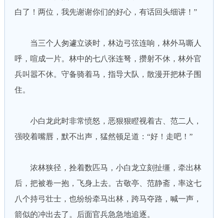
白了！两位，我先谢谢你们的好心，有话回头细讲！”
当三个人匆遽立谈时，林边弓弦连响，林外马嘶人
呼，喧成一片。林中的七八张连弩，攒射不休，林外官
兵叫嚣不休。守备骑着马，指导大队，散漫开把林子围
住。
小白龙此时非常愤怒，恶狠狠瞪视着古、范二人，
强咬着嘴唇，默不出声，猛然顿足道：“好！走吧！”
浓林狭径，拴着数匹马，小白龙立刻扯缰，牵出林
后，把被卷一抱，飞身上去。古敬亭、范静斋，率这七
八个持弓壮士，也纷纷牵马出林，跨马夺路，喊一声，
箭似的冲出去了。后面官兵急急地追逐。