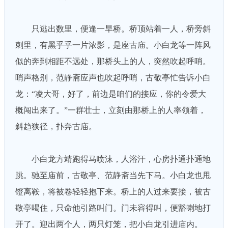
只逃出数里，便逢一旱桥。桥顶站着一人，桥旁斜
刺里，有黑乎乎一片浓影，是座古庙。小白龙等一阵风
似的奔到相距不远处，那桥头上的人，突然吹起呼哨。
哨声格别，范静斋应声也吹起呼哨，古敬亭忙告诉小白
龙：“凌大哥，好了，前边是咱们的接应，你的令爱大
概闯出来了。”一群壮士，立刻由那桥上的人率领着，
斜趋狭径，扑奔古庙。
小白龙方靖跑得马喷沫，人浴汗，心房扑通扑通地
跳。驰至庙前，古敬亭、范静斋当先下马。小白龙也甩
镫离鞍，将被卷轻轻抱下来。桥上的人过来要接，被古
敬亭喝住，只命他引路叫门。门未容得叫，便豁喇地打
开了。迎出两个人，两只灯笼，把小白龙引进庙内。