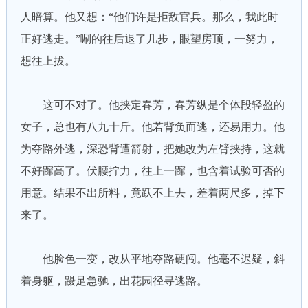
人暗算。他又想：“他们许是拒敌官兵。那么，我此时
正好逃走。”唰的往后退了几步，眼望房顶，一努力，
想往上拔。
这可不对了。他挟定春芳，春芳纵是个体段轻盈的
女子，总也有八九十斤。他若背负而逃，还易用力。他
为夺路外逃，深恐背遭箭射，把她改为左臂挟持，这就
不好蹿高了。伏腰拧力，往上一蹿，也含着试验可否的
用意。结果不出所料，竟跃不上去，差着两尺多，掉下
来了。
他脸色一变，改从平地夺路硬闯。他毫不迟疑，斜
着身躯，蹑足急驰，出花园径寻逃路。