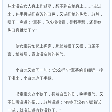
从来没在女人身上作过孽，想不到在她身上……”走过
来，伸手再试扪春芳的口鼻，又试扪她的胸坎。忽然，
唔了一声道：“宝芬，你来摸摸看，是我手颤，还是她
胸口真跳动了？”
使女宝芬忙爬上禅床，跪伏着摸了又摸，口虽不
言，皱着眉，露出没奈何的神气。
小白龙又追问一句：“怎么样？”宝芬俯首细听，掉
了泪来，小白龙凉了半截。
书童宝文这小孩子，抚着自己的伤，咧嘴吸气。又
不知听谁讲的招儿，忽然说道：“有镜子没有？嘘着试
一试，就准知道有救没救了。”