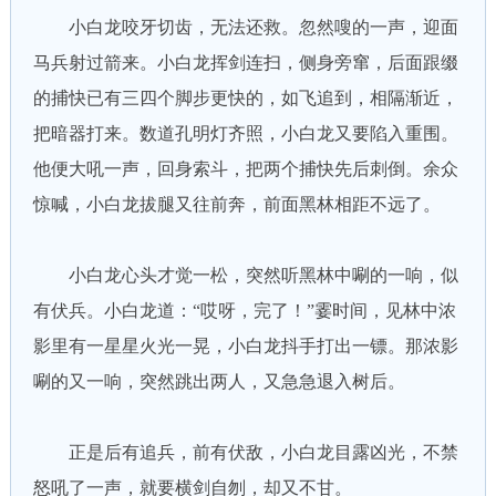
小白龙咬牙切齿，无法还救。忽然嗖的一声，迎面
马兵射过箭来。小白龙挥剑连扫，侧身旁窜，后面跟缀
的捕快已有三四个脚步更快的，如飞追到，相隔渐近，
把暗器打来。数道孔明灯齐照，小白龙又要陷入重围。
他便大吼一声，回身索斗，把两个捕快先后刺倒。余众
惊喊，小白龙拔腿又往前奔，前面黑林相距不远了。
小白龙心头才觉一松，突然听黑林中唰的一响，似
有伏兵。小白龙道：“哎呀，完了！”霎时间，见林中浓
影里有一星星火光一晃，小白龙抖手打出一镖。那浓影
唰的又一响，突然跳出两人，又急急退入树后。
正是后有追兵，前有伏敌，小白龙目露凶光，不禁
怒吼了一声，就要横剑自刎，却又不甘。