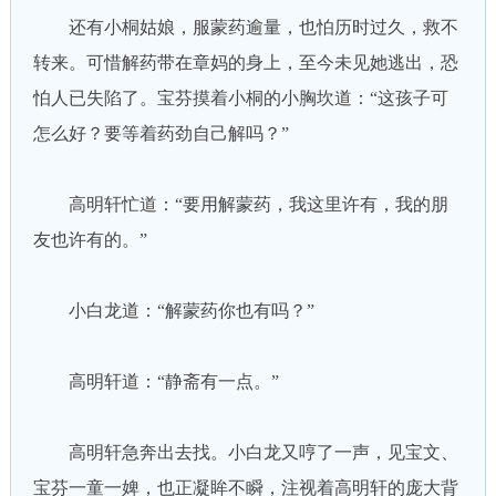
还有小桐姑娘，服蒙药逾量，也怕历时过久，救不
转来。可惜解药带在章妈的身上，至今未见她逃出，恐
怕人已失陷了。宝芬摸着小桐的小胸坎道：“这孩子可
怎么好？要等着药劲自己解吗？”
高明轩忙道：“要用解蒙药，我这里许有，我的朋
友也许有的。”
小白龙道：“解蒙药你也有吗？”
高明轩道：“静斋有一点。”
高明轩急奔出去找。小白龙又哼了一声，见宝文、
宝芬一童一婢，也正凝眸不瞬，注视着高明轩的庞大背