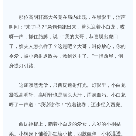
那位高明轩高大爷竟在庙内出现，在黑影里，涩声
叫问：“来了吗？”急匆匆跑出来，劈头迎着小白龙，哎
呀一声，抓住胳膊，说：“我的大哥，恭喜脱出虎口
了，嫂夫人怎么样了？这是吧？大哥，叫你放心，你的
令爱，被小弟射退敌兵，救到这里了。”一指西屋，侧
身提灯引路。
这庙寂然无僧，只西庑透射灯光。灯影里，小白龙
凝视高明轩。高明轩也是满头大汗，浑身血污。小白龙
哼了一声道：“我谢谢你！”抱着被卷，迈步径入西庑。
西庑禅榻上，躺着小白龙的爱女，六岁的小桐姑
娘。小桐身下铺着那红绫小被，四肢僵伸，小衫湿透。