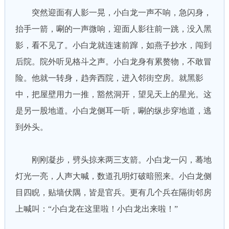
突然迎面有人影一晃，小白龙一声不响，急闪身，
抬手一箭，唰的一声微响，迎面人影往前一跳，没入黑
影，看不见了。小白龙就连速前蹿，如燕子抄水，闯到
后院。院外听见格斗之声。小白龙身有累赘物，不敢冒
险。他就一转身，趋奔西院，进入邻街空房。就黑影
中，把屋壁用力一推，豁然洞开，望见天上的星光。这
是另一股地道。小白龙侧耳一听，唰的纵步穿地道，逃
到外头。
刚刚凝步，劈头掠来两三支箭。小白龙一闪，蓦地
灯光一亮，人声大喊，数道孔明灯破暗照来。小白龙侧
目四睨，贴墙伏隅，皆是官兵。更有几个兵在隔街邻房
上喊叫：“小白龙在这里啦！小白龙出来啦！”