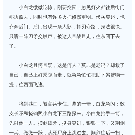
小白龙微微吃惊，刚要突围，忽见灯火都往后街门
那边照去，同时也有许多火把倏然重明。伏兵突起，也
齐奔后门。后门出现一条人影，挥刃夺路，身法很快。
只听一阵刀矛交触声，被这人且战且走，往东闯下去
了。
小白龙且愕且疑，这是何人？莫非是老冯？却救了
自己，自己正好乘隙而走，就急急忙忙把肋下累赘物一
提，往西面飞逃。
将到巷口，被官兵卡住。唰的一箭，白龙急闪；数
支长矛和挠钩照小白龙下三路探来。小白龙抬手一箭，
先射倒一人。摆剑磕矛，挺身突进，狠狠一下，又刺倒
一兵。微微一跃，从死尸身上跳过去。顺剑往后一扫，