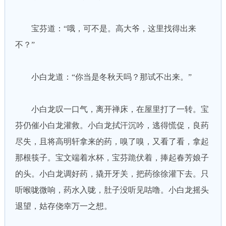
宝芬道：“哦，可不是。高大爷，这里找得出来
不？”
小白龙道：“你当是冬秋天吗？那试不出来。”
小白龙叹一口气，离开禅床，在屋里打了一转。宝
芬仍催小白龙灌救。小白龙拭汗沉吟，逃得慌促，良药
尽失，且将高明轩拿来的药，嗅了嗅，又看了看，拿起
那根筷子。宝文端着水杯，宝芬跪伏着，捧起春芳娘子
的头。小白龙调好药，撬开牙关，把药徐徐灌下去。只
听喉咙微响，药水入咙，肚子没听见咕噜。小白龙摇头
退望，姑存侥幸万一之想。