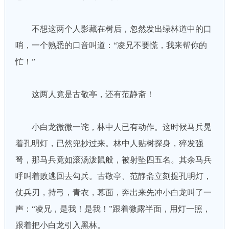
不想这两个人影藏在树后，忽然发出绿林道中的口
哨，一个熟悉的口音叫道：“凌兄不要慌，我来帮你的
忙！”
这两人竟是古敬亭，还有范静斋！
小白龙微微一诧，林中人已有动作。这时候马兵晃
着孔明灯，已然兜抄过来。林中人贴树探身，猝发强
弩，那马兵竟如滚汤泼鼠般，被射坠四五名。其余马兵
呼叫着败逃回去勾兵。古敬亭、范静斋立刻提孔明灯，
仗兵刃，持弓，青衣，幕面，奔出来先冲小白龙叫了一
声：“凌兄，是我！是我！”跟着微露半面，用灯一照，
跟着把小白龙引入黑林。