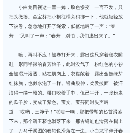
小白龙目视这一童一婢，脸色惨变，一言不发，只
把头微摇。命宝芬把小桐往榻旁稍挪一下，他就轻轻放
下被卷，急急地打开了绳索，低低地叫了一声：“春
芳！”又叫了一声：“春芳，别怕，我们逃出来了。”
噫，再叫不应！被卷打开来，露出这只穿着寝衣睡
鞋，形同半裸的春芳娘子，此时没气了！粉红色的小衫
全被湿汗浴透，贴在肌肉上，衣襟敞着，露出金链绿芽
红抹胸，也似水泡了一样。臂曲股伸，柔发披面，被汗
渍得一缕一缕的。樱口咬着手巾，但已半开，一张粉素
的瓜子脸，变成了紫色。宝文、宝芬同时失声叫
道：“哎哟，三婶子！”啪嗒一响，那把带鞘的匕首滑落
下来，那个碧玉菘也滑落下来，那古铜蛙也滑落在榻上
了，万马千溪图的卷轴也滑落在一边。小白龙平伸开春