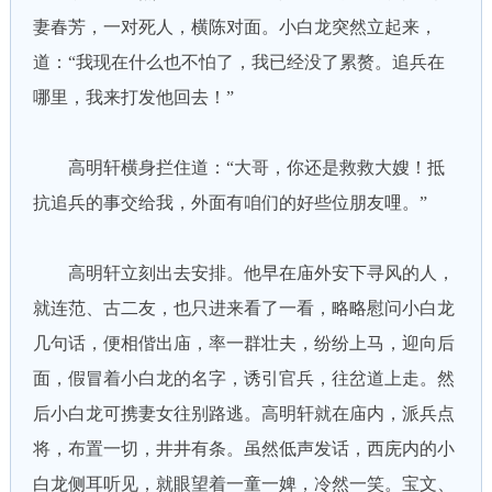
妻春芳，一对死人，横陈对面。小白龙突然立起来，
道：“我现在什么也不怕了，我已经没了累赘。追兵在
哪里，我来打发他回去！”
高明轩横身拦住道：“大哥，你还是救救大嫂！抵
抗追兵的事交给我，外面有咱们的好些位朋友哩。”
高明轩立刻出去安排。他早在庙外安下寻风的人，
就连范、古二友，也只进来看了一看，略略慰问小白龙
几句话，便相偕出庙，率一群壮夫，纷纷上马，迎向后
面，假冒着小白龙的名字，诱引官兵，往岔道上走。然
后小白龙可携妻女往别路逃。高明轩就在庙内，派兵点
将，布置一切，井井有条。虽然低声发话，西庑内的小
白龙侧耳听见，就眼望着一童一婢，冷然一笑。宝文、