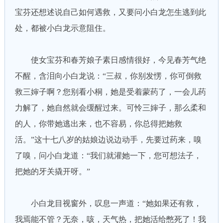
宝芬还想述说自己如何遇救，又要问小白龙怎生逃到此
处，都被小白龙示意阻住。
使女宝芬和春芳娘子素日感情很好，今见春芳气绝
不醒，含泪向小白龙说：“三叔，你别发愣，你可倒救
救三婶子啊？您别看小桐，她是受着蒙药了，一会儿药
力解了，她自然就会缓醒过来。可怜三婶子，那么柔和
的人，你带她逃出来，也不容易，你总得把她救
活。”这十七八岁的姑娘边说边动手，先要过药来，嗅
了嗅，问小白龙道：“我们就灌她一下，您可想法子，
把她的牙关撬开呀。”
小白龙目视窗外，叹息一声道：“她如果还有救，
我焉能不管？无奈，咳，天气热，把她活给憋死了！我