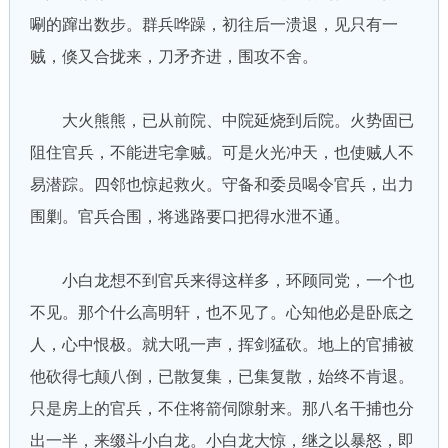
唰的蹿出数步。群兵哗躁，初往后一溃退，见只有一
贼，倏又合拢来，刀矛齐进，围攻不舍。
大火熊熊，已从前院、中院延烧到后院。火势固已
阻住官兵，不能进宅拿贼。可是火光冲天，也使贼人不
易潜踪。四邻也惊起救火。守备和委员喝令官兵，出力
围剿。官兵合围，将逃路要口把得水泄不通。
小白龙想不到官兵来得这样多，环顾同党，一个也
不见。那个什么高明轩，也不见了。心知他必是卧底之
人，心中恨极。就大吼一声，挥剑猛砍。地上的官捕被
他砍得七颠八倒，已散复集，已集复散，始终不肯退。
只是房上的官兵，不住将箭伺隙射来。那八名干捕也分
出一半，来缀斗小白龙。小白龙大惊，继之以暴怒，即