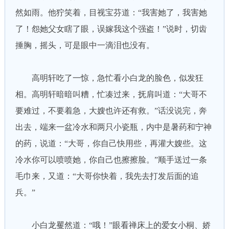
然如雨。他狞笑着，目视宝芬道：“我害她了，我害她
了！怨她父女瞎了眼，误嫁我这个强盗！”说时，切齿
捶胸，摇头，可是眼中一滴泪也没有。
高明轩吃了一惊，急忙看小白龙的脸色，似发狂
相。高明轩暗暗叫糟，忙凑过来，抚肩叫道：“大哥不
要难过，不要着急，大嫂也许还有救。”话没说完，奔
出去，端来一盆冷水和两只小瓷瓶，内中是暑药和宁神
的药，说道：“大哥，你自己快用些，再灌大嫂些。这
冷水你可以喷喷她，你自己也擦擦脸。”顺手送过一条
毛巾来，又道：“大哥你快着，我先去打发后面的追
兵。”
小白龙矍然道：“哦！”眼看禅床上的爱女小桐、娇