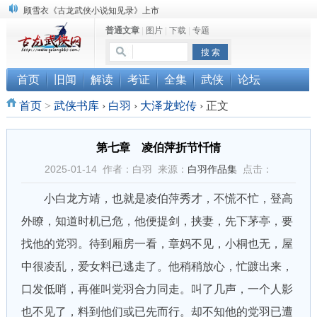
顾雪衣《古龙武侠小说知见录》上市
“武侠书库”查缺补漏活动圆满结束
普通文章
|
图片
|
下载
|
专题
《古龙小说原貌探究》修订版已上市
首页
旧闻
解读
考证
全集
武侠
论坛
首页
>
武侠书库
›
白羽
›
大泽龙蛇传
›
正文
第七章 凌伯萍折节忏情
2025-01-14 作者：白羽 来源：
白羽作品集
点击：
小白龙方靖，也就是凌伯萍秀才，不慌不忙，登高
外瞭，知道时机已危，他便提剑，挟妻，先下茅亭，要
找他的党羽。待到厢房一看，章妈不见，小桐也无，屋
中很凌乱，爱女料已逃走了。他稍稍放心，忙踱出来，
口发低哨，再催叫党羽合力同走。叫了几声，一个人影
也不见了，料到他们或已先而行。却不知他的党羽已遭