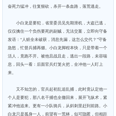
奋死力猛冲，往复狠砍，杀开一条血路，落荒逃走。
小白龙是要犯，省里委员见先期泄机，大盗已逃，
仅仅擒住一个负伤要死的副贼，无法交案，立即向守备
发语：“人赃全未破获，消息先漏，这怎么交代？”守备
急怒，忙督兵捕再缀。小白龙脚程本快，只是带着一个
活人，竟跑不开。被他且战且走，逃出一段路，未容喘
息，回头一看：后面官兵灯笼火把，全冲他一人盯上
来。
又不知怎的，官兵起初乱追乱捕，此时竟认定他一
个人是要犯，那八名干捕也全撤回来，展开飞纵术，紧
紧冲他追来。更有一小队骑兵，从斜刺里赶到前路。小
白龙只是孤身一人，前望有一荒林，似可隐匿，但相距