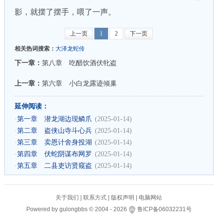
影，就摆了摆手，喂了一声。
上一页
1
2
下一页
相关热词搜索：
大泽龙蛇传
下一章：
第八章 吃醋饮酒伏牝盗
上一章：
第六章 小白龙露迹倾巢
延伸阅读：
·
第一章 潜龙湖边现鳞爪
(2025-01-14)
·
第二章 盗侠山寺斗心兵
(2025-01-14)
·
第三章 卖恩计舍身投湖
(2025-01-14)
·
第四章 伏蛇阴谋布网罗
(2025-01-14)
·
第五章 二县吏访贤窥盗
(2025-01-14)
关于我们
|
联系方式
|
版权声明
|
电脑网站
Powered by
gulongbbs
©
2004 -
2026
鲁ICP备06032231号