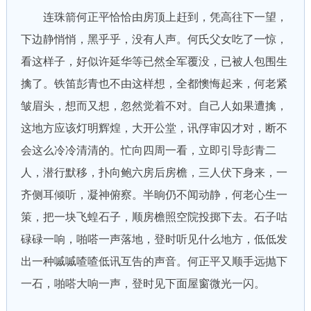
连珠箭何正平恰恰由房顶上赶到，凭高往下一望，
下边静悄悄，黑乎乎，没有人声。何氏父女吃了一惊，
看这样子，好似许延华等已然全军覆没，已被人包围生
擒了。铁笛彭青也不由这样想，全都懊悔起来，何老紧
皱眉头，想而又想，忽然觉着不对。自己人如果遭擒，
这地方应该灯明辉煌，大开公堂，讯俘审囚才对，断不
会这么冷冷清清的。忙向四周一看，立即引导彭青二
人，潜行默移，扑向鲍六房后房檐，三人伏下身来，一
齐侧耳倾听，凝神俯察。半晌仍不闻动静，何老心生一
策，把一块飞蝗石子，顺房檐照空院投掷下去。石子咕
碌碌一响，啪嗒一声落地，登时听见什么地方，低低发
出一种嘁嘁喳喳低讯互告的声音。何正平又顺手远抛下
一石，啪嗒大响一声，登时见下面屋窗微光一闪。