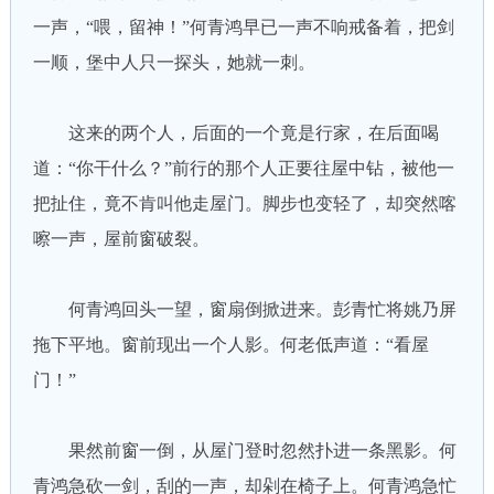
一声，“喂，留神！”何青鸿早已一声不响戒备着，把剑
一顺，堡中人只一探头，她就一刺。
这来的两个人，后面的一个竟是行家，在后面喝
道：“你干什么？”前行的那个人正要往屋中钻，被他一
把扯住，竟不肯叫他走屋门。脚步也变轻了，却突然喀
嚓一声，屋前窗破裂。
何青鸿回头一望，窗扇倒掀进来。彭青忙将姚乃屏
拖下平地。窗前现出一个人影。何老低声道：“看屋
门！”
果然前窗一倒，从屋门登时忽然扑进一条黑影。何
青鸿急砍一剑，刮的一声，却剁在椅子上。何青鸿急忙