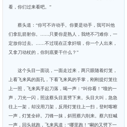
看，你们过来看吧。”
蔡头道：“你可不许动手。你要是动手，我可叫他
们拿乱箭射你。……只要你是熟人，我绝不刁难你，一
定放你过去。……不过现在正拿奸细，你一个人出来，
又拿刀动杖的，你到底要干什么？”
这个头目一面说，一面走过来，两只眼随着灯笼，
上看飞来凤的面孔，下看飞来凤的手掌，刚刚提灯笼往
上一照，飞来凤手起刀落，喝一声：“叫你看！”嗖的一
声，刀光一闪，照这蔡头目直劈下来。头目大叫，急急
往上一架，却没用刀架，反用灯笼往上一扫，登时喀嚓
一声，灯笼全碎。刀锋一抹，斜照蔡六削来。蔡六狂喊
一声，回头就跑，飞来凤道：“哪里跑！”唰的又劈下一