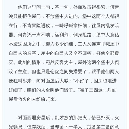
他们这里问一句，答一句，外面攻击得很紧。何青
鸿只能拒住屋门，不放堡中人进内。堡中这两个人都很
在行，不肯冒险进攻，一味呼喊拿奸细，往屋内乱发暗
器。何青鸿一声不响，运利剑，侧身阻路，堡中人竟估
不透这囚所之中，袭入多少奸细，二人又连声呼喊屋中
自己人的名字，屋中的自己人又全不回答，好像全部覆
灭。此刻的情形，宛然反客为主，屋外这两个堡中人倒
没了主意。但也只是仓促之间失措罢了，跟手他们两人
便狂叫起来，向对面屋后大喊：“不好了，囚所也混进
奸细了，咱们的人全叫他们毁了。”喊了三四遍，对面
屋后救火的人纷纷赶来。
对面西厢房屋后，刚才放的那把火，恰已扑灭，火
光顿息，仅存残烟，当即留下一半人，戒备第二番的意