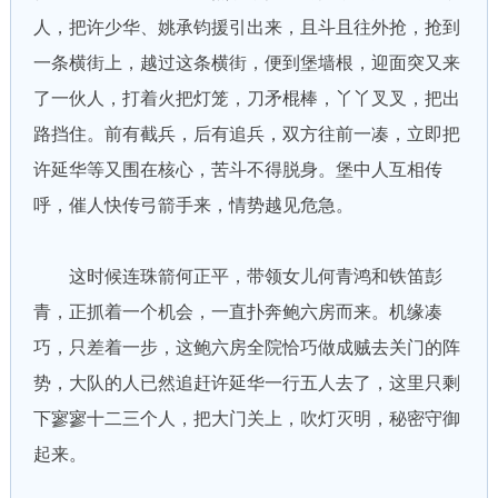
人，把许少华、姚承钧援引出来，且斗且往外抢，抢到
一条横街上，越过这条横街，便到堡墙根，迎面突又来
了一伙人，打着火把灯笼，刀矛棍棒，丫丫叉叉，把出
路挡住。前有截兵，后有追兵，双方往前一凑，立即把
许延华等又围在核心，苦斗不得脱身。堡中人互相传
呼，催人快传弓箭手来，情势越见危急。
这时候连珠箭何正平，带领女儿何青鸿和铁笛彭
青，正抓着一个机会，一直扑奔鲍六房而来。机缘凑
巧，只差着一步，这鲍六房全院恰巧做成贼去关门的阵
势，大队的人已然追赶许延华一行五人去了，这里只剩
下寥寥十二三个人，把大门关上，吹灯灭明，秘密守御
起来。