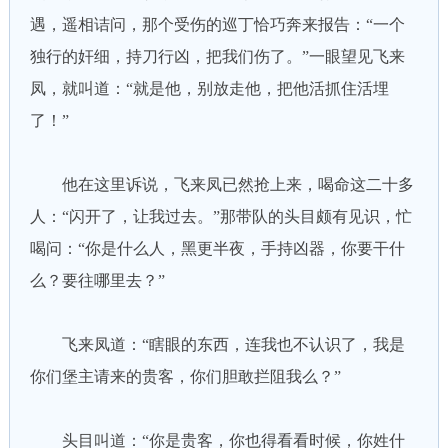
遇，遥相诘问，那个受伤的巡丁恰巧奔来报告：“一个
独行的奸细，持刀行凶，把我们伤了。”一眼望见飞来
凤，就叫道：“就是他，别放走他，把他活抓住活埋
了！”
他在这里诉说，飞来凤已然抢上来，喝命这二十多
人：“闪开了，让我过去。”那带队的头目颇有见识，忙
喝问：“你是什么人，黑更半夜，手持凶器，你要干什
么？要往哪里去？”
飞来凤道：“瞎眼的东西，连我也不认识了，我是
你们堡主请来的贵客，你们胆敢拦阻我么？”
头目叫道：“你是贵客，你也得看看时候，你姓什