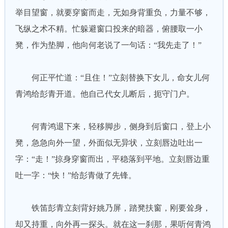
举目望窗，就要穿窗而走，无如身背重负，力量不够，
飞纵之术不精。忙躲避窗口投来的暗器，俯腰取一小
凳，作为垫脚，他向何老说了一句话：“我先走了！”
何正平忙道：“且住！”立刻替换下女儿，命女儿何
青鸿给彭青开道。他自己代女儿断后，扼守门户。
何青鸿退下来，轻移脚步，侧身到后窗口，登上小
凳，急急向外一望，外面似无异状，立刻唇边吐出一
字：“走！”掠身穿窗而出，平稳落到平地。立刻唇边重
吐一字：“快！”给彭青做了先锋。
铁笛彭青立刻背好姚乃屏，踏凳扶窗，刚要耸身，
却又持重，向外再一探头。就在这一刹那，果听何青鸿