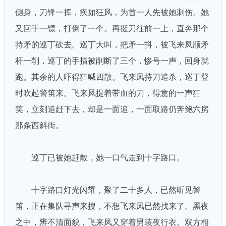
侧身，刀锋一挥，疾如狂风，为首一人先被她刺伤。她
又回手一镖，打倒了一个。再挺刀往前一上，直奔那个
持矛的巡丁砍去。巡丁大叫，把矛一抖，被飞来凤顺矛
杆一削，巡丁的手指被削断了三个，惨号一声，回身就
跑。其余的人吓得狂喊四散。飞来凤持刀追杀，巡丁登
时吹起警笛来。飞来凤提着带血的刀，得意的一声狂
笑，立刻追赶下去，却是一面追，一面取路仍奔鲍六房
那条西斜街。
巡丁已被她赶散，她一口气走到十字路口。
十字路口灯光闪耀，聚了二十多人，已然听见警
笛，正在集队寻声来搜，不想飞来凤已然找来了。黑夜
之中，辨不清面貌，飞来凤又穿着男装夜行衣。双方相