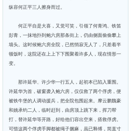
纵容何正平三人擦身而过。
何正平自是大喜，又觉可笑，引领了何青鸿、铁笛
彭青，一抹地扑到鲍六房那条街上，仍由侧面偷偷攀上
墙头。这时候鲍六房全院，已然悄寂无人了，只差着半
顿饭时，这院还在上上下下围聚着许多人，现在情形一
变。
那许延华、许少华一行五人，起初本已陷入重围。
许延华为首，破窗袭入鲍六房，仅仅救了两个俘虏，便
被铁牛堡的人调动援兵，把全院包围起来。摩云鹏魏豪
和姚承钧二人，临时赶到，由房顶上跳下来，挥刀帮
打，替许延华等开路，好给他们容出空来，搭救俘虏。
可惜这两个俘虏手脚都被绳子捆麻，虽已释缚，简直寸