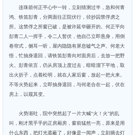
连珠箭何正平心中一转，立刻猜测过半，急和何青
鸿、铁笛彭青，分两面往正院伏行，径抄囚禁俘虏之
所。这禁俘之所窗已破，是被许延华砸开的。何正平向
彭青二人一挥手，令二人暂伏，他自己立即悬身，用倒
卷帘式，侧耳一听，屋内隐隐有屏息嘘气之声。何老大
悟，忙抽身退回，请铁笛彭青向对面房后，去放一把野
火。彭青依言，仍从房顶上度过去，暗暗溜下平地，取
出火折子，点着松明，就在人家后窗，放起一把火来。
不等火势起来，立即抽身退回，与何老合在一起，伏在
房上，以窥其变。
火势渐吐，院中突然起了一片大喊“火！火”的乱
叫，刚才黑乎乎的正房厢房，窗前猛然一亮，原来是用
什么东西，把灯光遮蔽了，好像是一闻声，立刻摘去灯