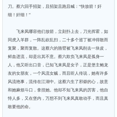
刀。蔡六回手招架，且招架且跑且喊：“快放箭！奸
细！奸细！”
飞来凤哪容他们放箭，立刻扑上去，刀光挥霍，如
同虎入羊群，一阵乱砍乱扫，二十多个巡丁被冲得散而
复聚，聚而复散。这蔡六的胳臂被飞来凤削去一块皮，
鲜血迸流，却是出其不意。蔡六欺负飞来凤是孤身一
人，他又听出口音，已知飞来凤是女子，正是堡主鲍龙
友的女朋友，一个风流女贼，而且听人传说，她有许多
风流艳事，流传在江湖中。这蔡六生了邪僻的心，故意
和她麻烦斗口，拿捏她。他却不知飞来凤的厉害，他自
恃人多，又在堡内，万想不到飞来凤真敢动手，而且真
敢要他的命。