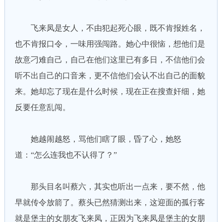
飞来凤是女人，不由犯起死心眼，既不肯报姓名，
也不肯报口令，一味用强闯路。她心中很恼，想他们是
故意刁难自己，自己在他们这里已有多日，不信他们会
听不出自己的口音来，更不信他们会认不出自己的面貌
来。她却忘了现在是什么时候，现在正在搜查奸细，她
反要任意乱闯。
她越闹越怒，骂他们瞎了眼，昏了心，她怒
道：“怎么连我也不认得了？”
那头目名叫蔡六，其实也听出一点来，要不然，他
早就传令放箭了。蔡头已然猜测出来，这迎面的孤行客
就是堡主的女朋友飞来凤，正因为飞来凤是堡主的女朋