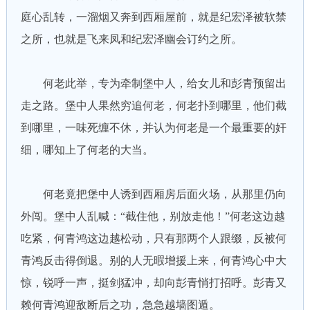
庭心乱转，一溜烟又奔到西厢屋前，就是纪宏泽被软禁
之所，也就是飞来凤和纪宏泽幽会订约之所。
何老此举，专为牵制堡中人，给女儿和彭青预留出
走之路。堡中人果然穷追何老，何老扑到哪里，他们截
到哪里，一味死缠不休，并认为何老是一个最重要的奸
细，哪知上了何老的大当。
何老竟把堡中人诱到西厢房后面火场，从那里仍向
外闯。堡中人乱喊：“截住他，别放走他！”何老这边越
吃紧，何青鸿这边越松动，只有那两个人跟缀，反被何
青鸿反击得倒退。别的人无暇增援上来，何青鸿心中大
惊，锐呼一声，挺剑猛冲，却向彭青悄打招呼。彭青又
赖何青鸿迎敌断后之功，急急越墙图遁。