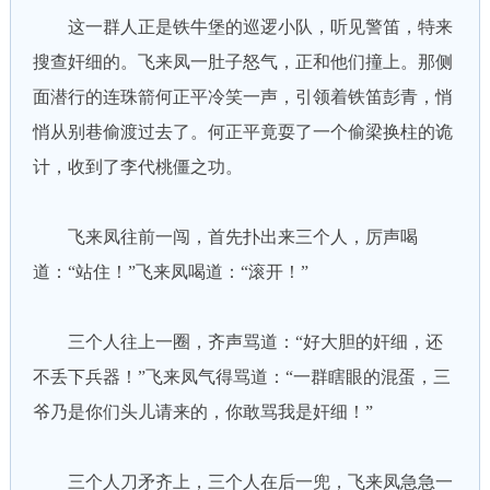
这一群人正是铁牛堡的巡逻小队，听见警笛，特来
搜查奸细的。飞来凤一肚子怒气，正和他们撞上。那侧
面潜行的连珠箭何正平冷笑一声，引领着铁笛彭青，悄
悄从别巷偷渡过去了。何正平竟耍了一个偷梁换柱的诡
计，收到了李代桃僵之功。
飞来凤往前一闯，首先扑出来三个人，厉声喝
道：“站住！”飞来凤喝道：“滚开！”
三个人往上一圈，齐声骂道：“好大胆的奸细，还
不丢下兵器！”飞来凤气得骂道：“一群瞎眼的混蛋，三
爷乃是你们头儿请来的，你敢骂我是奸细！”
三个人刀矛齐上，三个人在后一兜，飞来凤急急一