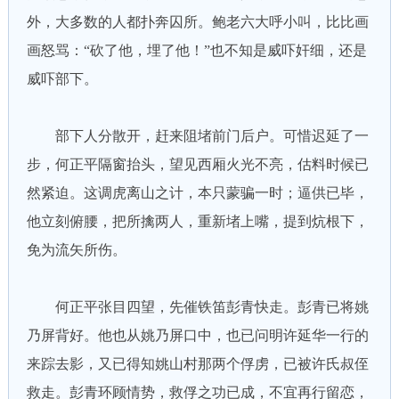
外，大多数的人都扑奔囚所。鲍老六大呼小叫，比比画
画怒骂：“砍了他，埋了他！”也不知是威吓奸细，还是
威吓部下。
部下人分散开，赶来阻堵前门后户。可惜迟延了一
步，何正平隔窗抬头，望见西厢火光不亮，估料时候已
然紧迫。这调虎离山之计，本只蒙骗一时；逼供已毕，
他立刻俯腰，把所擒两人，重新堵上嘴，提到炕根下，
免为流矢所伤。
何正平张目四望，先催铁笛彭青快走。彭青已将姚
乃屏背好。他也从姚乃屏口中，也已问明许延华一行的
来踪去影，又已得知姚山村那两个俘虏，已被许氏叔侄
救走。彭青环顾情势，救俘之功已成，不宜再行留恋，