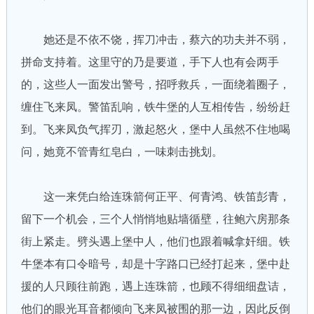
她还是不依不饶，挥刀冲击，蔡六的功夫并不弱，
拼命支持着。这里守的乃是要道，手下人也有会两手
的，这些人一面发出警号，招呼救兵，一面绕着圈子，
缠住飞来凤。警笛乱响，铁牛堡的人互相传告，纷纷赶
到。飞来凤负气挥刃，激起怒火，堡中人虽然不住地喝
问，她竟不管青红皂白，一味刺击挑划。
这一来凭白给连珠箭何正平、何青鸿、铁笛彭青，
留下一个机会，三个人悄悄地贴墙循壁，往鲍六房那条
街上紧走。劈头遇上堡中人，他们也跟着喊拿奸细。铁
牛堡本有口令暗号，却是十字路口已经打起来，堡中赴
援的人只顾往前跑，遇上连珠箭，也顾不得细细盘诘，
他们的眼光耳音都倾向飞来凤被围的那一边，因此反倒