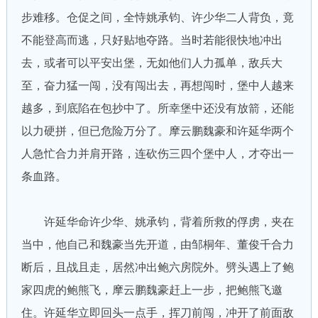
步难移。仓促之间，全恃姚承钧、许少华二人背负，竟
不能登高而逃，只好贴地夺路。当时若能很快地冲出
去，或者可以平安出堡，无如他们人力孤单，敌兵大
至，奋力猛一闯，没有闯出去，再想闯时，堡中人越来
越多，到底陷在包抄中了。所幸堡中还没有放箭，还能
以力硬拼，但已危险万分了。摩云鹏魏豪和许延华两个
人急忙合力并肩开路，连砍伤三四个堡中人，才夺出一
条血路。
许延华命许少华、姚承钧，背着所救的俘虏，夹在
当中，他自己和魏豪当先开道，由邹桐年、董俊千合力
断后，且战且走，居然冲出鲍六房院外。劈头遇上了鲍
家四虎的鲍熊飞，摩云鹏魏豪赶上一步，把鲍熊飞邀
住。许延华立即回头一点手，挥刀前闯，冲开了前面敌