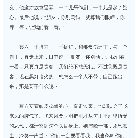
友，他这才故意逗弄，一半儿恶作剧，一半儿是起了疑
心。最后他说：“朋友，你别骂街，就算我们眼瞎，你
等一等，让我们看一看。”
蔡六一手持刀，一手提灯，和那负伤巡丁，与一个
副手，直走上来，口中说：“朋友，你别动，让我们看
一看，只要真是贵客，我们绝不敢无礼。不过您既是贵
客，现在黑灯瞎火的，您怎么一个人不带，自己跑出
来，那是要干什么呢？”
蔡六安着顽皮捣蛋的心，直走过来。他却误会了飞
来凤的脾气了。飞来凤桑玉明把刚才从何正平那里所受
的恶气，都迁怒到这个头目身上。她眉峰一挑，杀气顿
生，冷笑一声道：“你们一定要看看我，我当然叫你们