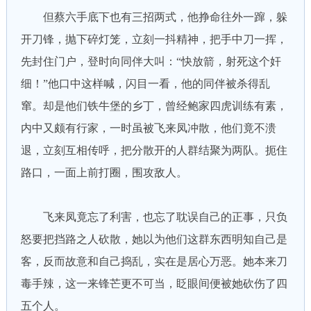
但蔡六手底下也有三招两式，他挣命往外一蹿，躲
开刀锋，抛下碎灯笼，立刻一抖精神，把手中刀一挥，
先封住门户，登时向同伴大叫：“快放箭，射死这个奸
细！”他口中这样喊，闪目一看，他的同伴被杀得乱
窜。却是他们铁牛堡的乡丁，曾经鲍家四虎训练有素，
内中又颇有行家，一时虽被飞来凤冲散，他们竟不溃
退，立刻互相传呼，把分散开的人群结聚为两队。扼住
路口，一面上前打圈，围攻敌人。
飞来凤竟忘了利害，也忘了耽误自己的正事，只负
怒要把挡路之人砍散，她以为他们这群东西明知自己是
客，反而故意和自己捣乱，实在是居心万恶。她本来刀
毒手辣，这一来锋芒更不可当，眨眼间便被她砍伤了四
五个人。