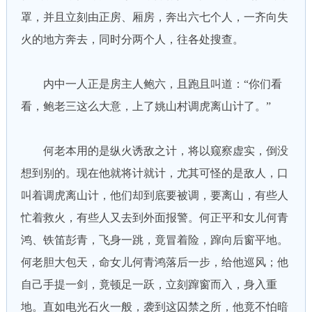
罩，并且立刻由正房、厢房，奔出六七个人，一齐向失
火的地方奔去，同时分两个人，往各处搜查。
内中一人正是房主人鲍六，且跑且叫道：“你们看
看，鲍老三这么大意，上了姚山村调虎离山计了。”
何老本用的是纵火诱敌之计，将以窥察虚实，倒没
想到别的。现在他就将计就计，尤其可怪的是敌人，口
叫着调虎离山计，他们却到底要被调，要离山，有些人
忙着救火，有些人又去到外面报警。何正平和女儿何青
鸿、铁笛彭青，飞身一跳，竟冒着险，蹿向后窗平地。
何老胆大包天，命女儿何青鸿落后一步，给他巡风；他
自己手提一剑，竟顿足一跃，立刻蹿窗而入，身入重
地。直如电光石火一般，袭到这囚禁之所，他竟不怕暗