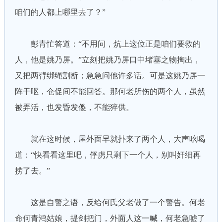
咱们的人都上哪里去了？”
彭青忙答道：“不用问，炕上这位正是咱们要救的
人，他是姚乃屏。”立刻把姚乃屏口中堵塞之物掏出，
又把两臂绑绳割断；急急问他许多话。可是这姚乃屏一
阵干呕，仓促间不能回答。那何老所伤的两个人，虽然
被弄活，也发昏发傻，不能猝供。
就在这时候，屋外面早就扑来了两个人，大声吆喝
道：“快看看这里吧，俘虏只剩下一个人，别叫奸细再
捞了去。”
这是自警之语，反给何氏父老做了一个警告。何老
命何青鸿姑娘，提剑把门，外面人这一喊，何老急嘘了