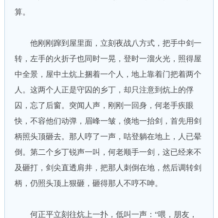
算。
他刚刚蹿到屋里面，立刻夜战八方式，把手中剑一
转，左手的火折子也同时一晃，登时一溜火光，照得屋
中全景，屋中土炕上捆着一个人，地上靠着门把着两个
人。这两个人正是守囚的乡丁，却只注意到炕上的俘
囚，忘了后窗。突闻人声，刚刚一回身，何老手疾眼
快，不容他们动弹，眉峰一皱，倏地一抬剑，首先用剑
柄照头顶砸去。那人哼了一声，咕登躺在地上，人已晕
倒。第二个乡丁锐声一叫，何老顺手一剑，这已经来不
及砸打，剑尖直透肩井，把那人刺倒在地，然后调转剑
柄，仍照头顶上狠砸，砸得那人不哼不呻。
何正平立刻往炕上一扑，低叫一声：“喂，朋友，