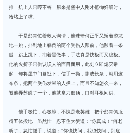
推，炕上人只哼不答，原来是堡中人刚才抵御奸细时，
给堵上了嘴。
于是彭青忙着救人询情，连珠箭何正平又矫若游龙
地一跳，扑到地上躺倒的两个受伤人跟前，他跛着一条
腿，跳上跳下，扪着黑做事，手法真是快极而又稳极。
他的火折子只供认识人的面目而用，此刻立即熄灭带
起，却将屋中门幕扯下，信手一撕，撕成长条，就用这
布条，把两个受伤发晕的人捆上，而且不知怎么一来，
被他弄苏醒了一个，他就拿刀磨顶，口对耳根问供。
他手极忙，心极静，不愧是老英雄，把个彭青佩服
得五体投地；虽然忙，忍不住大赞道：“你真成！”何老
听了，急忙摇手，说道：“你也快问，我也快问，到底