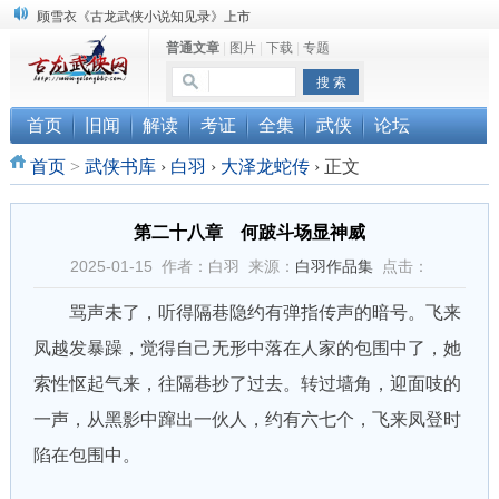
“武侠书库”查缺补漏活动圆满结束
普通文章
|
图片
|
下载
|
专题
《古龙小说原貌探究》修订版已上市
顾雪衣《古龙武侠小说知见录》上市
首页
旧闻
解读
考证
全集
武侠
论坛
首页
>
武侠书库
›
白羽
›
大泽龙蛇传
›
正文
第二十八章 何跛斗场显神威
2025-01-15 作者：白羽 来源：
白羽作品集
点击：
骂声未了，听得隔巷隐约有弹指传声的暗号。飞来
凤越发暴躁，觉得自己无形中落在人家的包围中了，她
索性怄起气来，往隔巷抄了过去。转过墙角，迎面吱的
一声，从黑影中蹿出一伙人，约有六七个，飞来凤登时
陷在包围中。