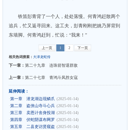
铁笛彭青背了一个人，处处落慢。何青鸿赶散两个
追兵，忙又返寻回来。这工夫，彭青刚刚把姚乃屏背到
东墙脚。何青鸿赶到，忙说：“我来！”
上一页
1
2
下一页
相关热词搜索：
大泽龙蛇传
下一章：
第二十九章 连珠箭智退群敌
上一章：
第二十七章 青鸿斗凤胜女寇
延伸阅读：
·
第一章 潜龙湖边现鳞爪
(2025-01-14)
·
第二章 盗侠山寺斗心兵
(2025-01-14)
·
第三章 卖恩计舍身投湖
(2025-01-14)
·
第四章 伏蛇阴谋布网罗
(2025-01-14)
·
第五章 二县吏访贤窥盗
(2025-01-14)