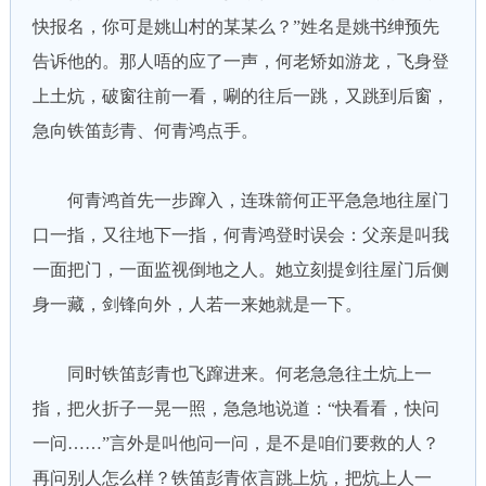
快报名，你可是姚山村的某某么？”姓名是姚书绅预先
告诉他的。那人唔的应了一声，何老矫如游龙，飞身登
上土炕，破窗往前一看，唰的往后一跳，又跳到后窗，
急向铁笛彭青、何青鸿点手。
何青鸿首先一步蹿入，连珠箭何正平急急地往屋门
口一指，又往地下一指，何青鸿登时误会：父亲是叫我
一面把门，一面监视倒地之人。她立刻提剑往屋门后侧
身一藏，剑锋向外，人若一来她就是一下。
同时铁笛彭青也飞蹿进来。何老急急往土炕上一
指，把火折子一晃一照，急急地说道：“快看看，快问
一问……”言外是叫他问一问，是不是咱们要救的人？
再问别人怎么样？铁笛彭青依言跳上炕，把炕上人一