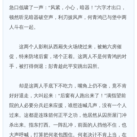
急口低啸了一声：“风紧，小心，暗器！”六字才出口，
顿然听见暗器破空声，利刃披风声，何青鸿已与堡中两
人斗在一起。
这两个人影刚从西厢失火场绕过来，被鲍六房催
促，特来防堵后窗，堵个正着。这两人不是何青鸿的对
手，被打得倒退；彭青趁此平安跳出囚所。
却是这两人手底下不吃力，嘴角上仍不饶，竟不肯
好好退走，大叫起来：“后窗有人跑出来了！”满指望前
院的人必要分兵赶来应援，谁想连喊几声，没有一个人
过来。这都是连珠箭何正平之功，他居然从囚所屋门冲
杀出来。指东打西。一阵乱冲，前面的人挡他不住，也
大声呼喊，打算把何老包围住。何老决计不肯上当，在