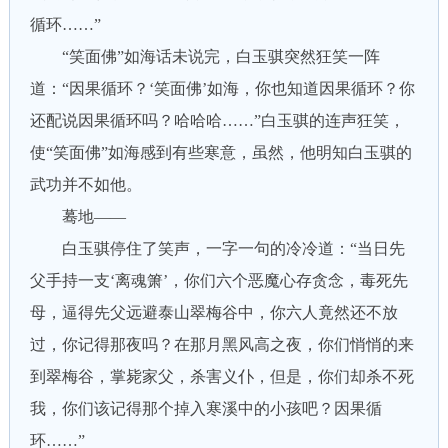
循环……”
“笑面佛”如海话未说完，白玉骐突然狂笑一阵
道：“因果循环？‘笑面佛’如海，你也知道因果循环？你
还配说因果循环吗？哈哈哈……”白玉骐的连声狂笑，
使“笑面佛”如海感到有些寒意，虽然，他明知白玉骐的
武功并不如他。
蓦地——
白玉骐停住了笑声，一字一句的冷冷道：“当日先
父手持一支‘离魂箫’，你们六个恶魔心存贪念，毒死先
母，逼得先父远避泰山翠梅谷中，你六人竟然还不放
过，你记得那夜吗？在那月黑风高之夜，你们悄悄的来
到翠梅谷，掌毙家父，杀害义仆，但是，你们却杀不死
我，你们该记得那个掉入寒溪中的小孩吧？因果循
环……”