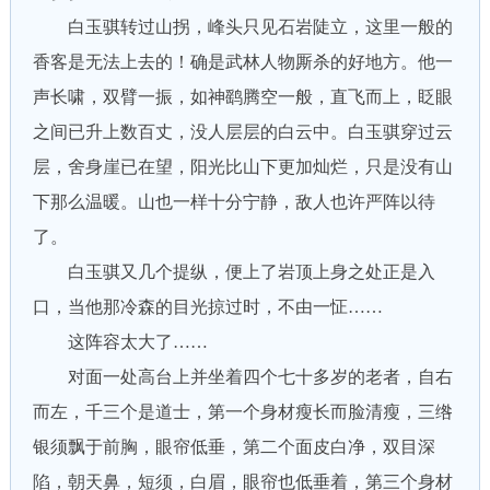
白玉骐转过山拐，峰头只见石岩陡立，这里一般的
香客是无法上去的！确是武林人物厮杀的好地方。他一
声长啸，双臂一振，如神鹞腾空一般，直飞而上，眨眼
之间已升上数百丈，没人层层的白云中。白玉骐穿过云
层，舍身崖已在望，阳光比山下更加灿烂，只是没有山
下那么温暖。山也一样十分宁静，敌人也许严阵以待
了。
白玉骐又几个提纵，便上了岩顶上身之处正是入
口，当他那冷森的目光掠过时，不由一怔……
这阵容太大了……
对面一处高台上并坐着四个七十多岁的老者，自右
而左，千三个是道士，第一个身材瘦长而脸清瘦，三绺
银须飘于前胸，眼帘低垂，第二个面皮白净，双目深
陷，朝天鼻，短须，白眉，眼帘也低垂着，第三个身材