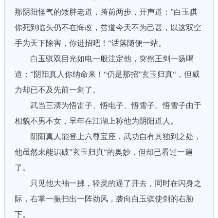
那阴阳怪气的矮胖老道，跨前两步，开声道：”白玉骐
你死到临头仍不在悔改，贫道今天不为己甚，以这双空
手为天下除害，你进招吧！“话落随便一站。
白玉骐双目光如电一般注定他，突然王剑一扬喝
道：”阴阳真人你纳命来！“仍是那招”玄玉归真“，但威
力却已不及先前一剑了。
武当三清为悟雷子、悟电子、悟雪子。悟雪子由于
相貌不男不女，早年在江湖上称他为阴阳道人。
阴阳真人能登上六尊宝座，武功自有其独到之处，
他虽然未能识破”玄玉归真“的奥妙，但却已看过一遍
了。
只见他大袖一拂，轻灵的逼了开去，同时在闪身之
际，右掌一振扫出一阵劲风，袭向白玉骐使剑的右胁
下。