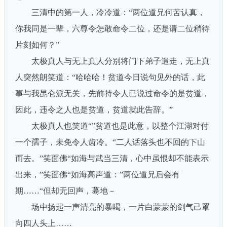
三清中的第一人，冷冷道：“两位道兄何苦认真，
你我同是一辈，六尊令怎敢命令二位，还是请二位稍待
片刻如何？”
太极真人与无上真人分别将门下弟子遣走，无上真
人突然朗笑道：“哈哈哈！贫道今日说句见外的话，此
事与我昆仑派无关，先前持令人已说过命令的是贫道，
因此，违令之人也是贫道，贫道就此告辞。”
太极真人也笑道“”贫道也是此意，以整个江湖对付
一个孺子，未免令人齿冷。“二人话落头也不回的下山
而去。”笑面佛“如海与武当三清，心中虽恨却不能表示
出来，”笑面佛“如海高声道：”两位道兄后会有
期……“但却无回声，蓦地－
场中扬起一声清亮的暴喝，一片白蒙蒙的剑气己罩
向四人头上……