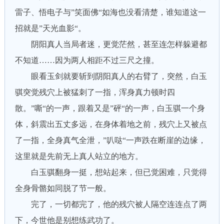
雷子、悟电子与”笑面佛“如海也没看清楚，谁知道这一
招就是”天光血影“。
阴阳真人当局者迷，更觉茫然，甚至连怎样躲避都
不知道……因为两人相距不过三尺之撞。
眼看玉剑就要斩到阴阳真人的右臂了，突然，白玉
骐突觉残穴上被猛刺了一指，浑身真力顿时四
散。”嘶“的一声，跟着又是”砰“的一声，白玉骐一个身
体，斜震出五丈多远，在身体着地之前，残穴上又被点
了一指，全身真气全泄，”叭哒“一声跌在断崖的边缘，
这里就是先前无上真人站立的地方。
白玉骐翻身一挺，想站起来，但已觉困难，只觉得
全身骨骼如同脱了节一般。
完了，一切都完了，他的残穴被人隔空连连点了两
下，今世他是别想练武功了。