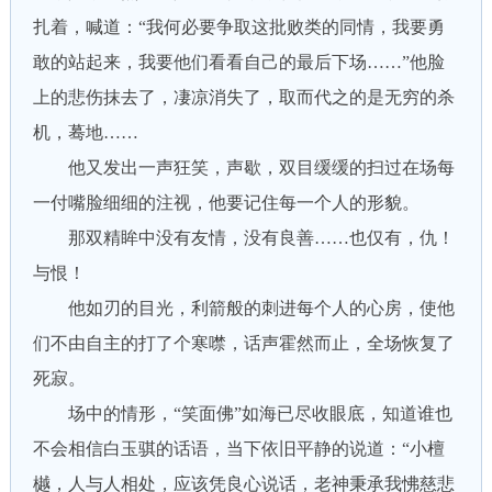
扎着，喊道：“我何必要争取这批败类的同情，我要勇
敢的站起来，我要他们看看自己的最后下场……”他脸
上的悲伤抹去了，凄凉消失了，取而代之的是无穷的杀
机，蓦地……
他又发出一声狂笑，声歇，双目缓缓的扫过在场每
一付嘴脸细细的注视，他要记住每一个人的形貌。
那双精眸中没有友情，没有良善……也仅有，仇！
与恨！
他如刃的目光，利箭般的刺进每个人的心房，使他
们不由自主的打了个寒噤，话声霍然而止，全场恢复了
死寂。
场中的情形，“笑面佛”如海已尽收眼底，知道谁也
不会相信白玉骐的话语，当下依旧平静的说道：“小檀
樾，人与人相处，应该凭良心说话，老神秉承我怫慈悲