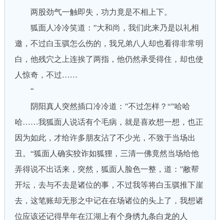
两股劲气一触即失，功力竟是不相上下。
狐面人冷冷笑道：”大和尚，我们此来乃是以礼相
邀，不过白玉骐怎么伤的，我兄弟八人却也看得非常明
白，他残穴之上连挨了两指，他仍然承受得住，却也使
人惊奇，不过……
“
阴阳真人突然插口冷冷道：”不过怎样？“”哈哈
哈……我狐面人说话有个毛病，就是喜欢想一想，也正
因为如此，才给许多朋友沾了不少光，不致于当场出
丑。“狐面人确实狡诈如狐狸，三清一佛竟然当场给他
弄得说不出话来，突然，狐面人脸色一整，道：”敝帮
开坛，去与不去是诸位的事，不过我等将白玉骐推下崖
去，这笔账却无形之中记在在场诸位的头上了，我想诸
位应该还记得早年在江湖上有个身绣九条白龙的人