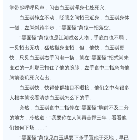
掌带起呼呼风声，闪击白玉骐浑身七处死穴。
白玉骐静立不动，眨眼之间招已近身，白玉骐身体
一侧，左脚斜跨半步，“黑面怪”萧猿一招落空。
“黑面怪”萧猿也是江湖成名人物，手底白也不弱，
一见招出无功，猛然撤身变招，但，他快，白玉骐更
快，只见白玉骐右手闪电一扬，就在“黑面怪”招式尚未
变过的一刹那已扣住了他的腕脉，左手食中二指急向他
胸前璇玑死穴点出。
白玉骐快，快得使群雄目不暇接，他们之中有很多
人根本就没看清楚白玉骐怎么下的手。
突然，白玉骐食中二指停在“黑面怪”胸前不及二分
的地方，冷然道：“我要你在人间再苦撑三年，看看他
们如何下场……”
“黑面怪”萧猿见白玉骐要下杀手置他于死地，早已