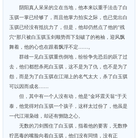
阴阳真人呆呆的立在当地，他本来以重手法击了白
玉骐一掌已经够了，而且他掌力拍实之际，也已觉出白
玉骐已经没有抵抗力了，但是，他却仍然点了他的”残
穴“那只被白玉骐玉剑顺势而下划破了的袍袖，迎风飘
舞着，他的心也在跟着飘浮不定……。
群雄一见白玉骐重伤倒地，纷纷争先恐后的跃了过
去，他们都想杀死白玉骐，这不是为了仇，也不是为了
怨，而是为了白玉骐在江湖上的名气太大，杀了白玉骐
可以因而成名……
但，其中有一个人没有动，他是”金环震天翁“于天
泰，他觉得对白玉骐一个孩子，这样太过份了，他虽是
一代江湖枭雄，却还有恻隐之心。
无数的刀剑围住了白玉骐，指着他的要害，无数狰
狞恶毒的嘴脸向着白玉骐，他们没有同情，没有正