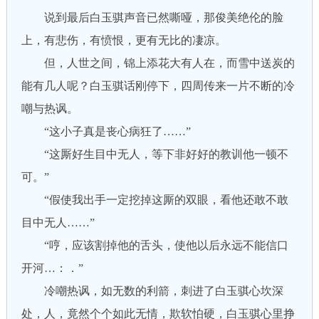
说到最后白玉骐声音已然嘶哑，那俊美绝伦的脸
上，有悲伤，有愤恨，更有无比的凄凉。
但，人世之间，锦上添花大有人在，而雪中送炭的
能有几人呢？白玉骐话刚停下，四周传来一片不断的冷
嘲与热讽。
“这小子真是丧心病狂了……”
“这厮好生目中无人，等下非好好的教训他一顿不
可。”
“假使我出手一定挖掉这厮的双眼，看他还敢不敢
目中无人……”
“哼，应该割掉他的舌头，使他以后永远不能信口
开河…：．”
冷嘲热讽，如无数的利箭，刺进了白玉骐心坎深
处，人，竟然个个如此无情，欺软怕硬，白玉骐心里挣