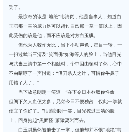
罢了。
最惊奇的该是“地绝”韦清岚，他是当事人，知道白
玉骐那一掌的威力足可以超过自己那一掌一倍以上，因
此受伤的该是他，而不应该是对方白玉骐。
但他为人狡诈无比，当下不动声色，星目一转，一
一扫过武当三清及“笑面佛”如海等人的脸上，当他目光
与武当三清中第一个相触时，个中因由顿时了然，心中
不由暗哼了一声忖道：“借刀杀人之计，可惜你牛鼻子
用错了人了。”
当下故意朗朗一笑道：“在下令日本欲取你性命，
但阁下欠人血债太多，兄弟今日不便独占，仅此一掌就
便宜了你好了。”话落朗朗一笑，目光掠过三清的脸
上，回身抱起“黑面怪”萧猿离岩而去。
白玉骐虽然被他击了一掌，但他却并不恨“地绝”韦