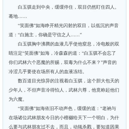
白玉骐走到中央，缓缓停住，双目仍然盯住四人。
蓦地……
“笑面佛”如海睁开精光闪射的双目，以低沉的声音
道：“白施主，你确是守信之人……”
白玉骐胸中沸腾的血液几乎使他窒息，冷电般的双
睛注定“笑面佛”如海，冷森森的道：“白玉骐不会忘了
你们武林六个恶魔的所赐，双毒为什么不来？”声音的
冷涩几乎要使在场所有人的血液冻结。
数百道目光惊异的注视着白玉骐，这个胆大包天的
少年人，不但声音冷得怕人，武林六尊，他竟称起他们
为六魔。
“笑面佛”如海依旧不动声色，缓缓的道：“老衲与
在场诸位武林朋友今日的小檀樾给天下一个明白，为什
么要与武林朋友过不去，而且，动辄杀戮，要知道因果