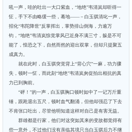
吼一声，哇的吐出一大口紫血，“地绝”韦清岚却听得一
怔，手下不由略缓一些，蓦地——－白玉骐清叱一声，
招化“韦陀降世”反掌挥出，掌势排山倒海，力逾万
钧，“地绝”韦清岚惊觉掌风已近身不满三寸，躲是不可
能了，惶恐之下，自然而然的迎出双掌，但却只提聚五
成真力。
就在此时，白玉骐突觉背上“背心穴”一麻，功力骤
失，顿时一怔，而此刻“地绝”韦清岚匆促拍出相抗的真
力已到胸前。
“砰！”的一声，白玉骐胸口顿时如中了一记万斤重
锤，跟跄退出五尺，顿时血气翻涌，但他却强忍了下去
不肯张口吐出，尽管他明知道这样对自己是有害无益。
群雄都是行家，他们对这突如其来的变故都觉得有
些一意外，不过他们没有亲临其境只当白玉骐后力不继