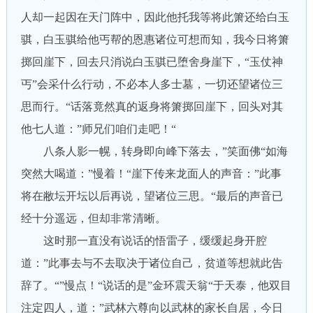
人却一起因在天门阵中，因此他托我等将此箫还给白玉
骐，白玉骐给他丐帮的恩惠诸位可想而知，我今日将箫
掷回崖下，回去只消说白玉骐已堕舍身崖下，“玉仗神
丐”会采什么行动，不必本人多士墓，一切还望诸位三
思而行。“话落竟然真的返身将箫掷回崖下，回头对其
他七人道：”师兄们咱们走吧！“
八条人影一幌，转身即向峰下落去，”笑面佛“如海
突然大喝道：”慢着！“崖下传来龙面人的声音：”此事
将在敝坛开坛以后再说，望诸位三思。“最后的声音已
经十分遥远，但却非常清晰。
这时那一直没有说话的悟雷子，缓缓起身开腔
道：”此事去与不去取决于诸位自己，贫道等想就此告
辞了。“”慢点！“说话的是”金环震天翁“于天泰，他双目
注定四人，道：”武林六尊向以武林的家长自居，今日