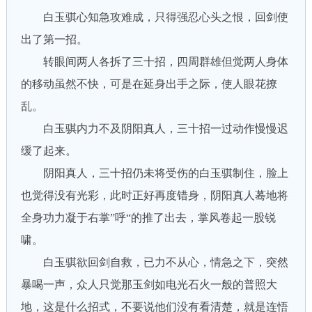
白玉骐心知急攻难成，只得强忍心头之恨，回剑使
出了第一招。
转眼间两人各拆了三十招，四周群雄但觉两人身体
的移动虽然不快，可是在延身出手之际，使人眼花撩
乱。
白玉骐内力不及阴阳真人，三十招一过动作慢慢迟
缓了起来。
阴阳真人，三十招仍未将受伤的白玉骐制住，脸上
也觉得没有光彩，此时正好再度错身，阴阳真人蓦地将
全身功力凝于右掌”呼“的推了出去，掌风卷起一股锐
啸。
白玉骐欲回剑自救，已力不从心，情急之下，突然
暴喝一声，众人只觉那玉剑如电光石火一般的普照大
地，这是什么招式，不要说他们没有看清楚，就是连悟