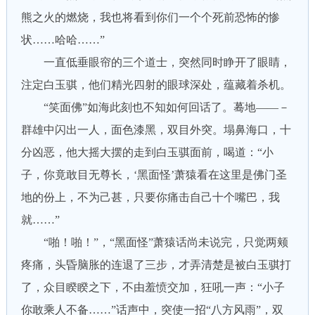
熊之火的燃烧，我也将看到你们一个个死前恐怖的惨
状……哈哈……”
一直低垂眼帘的三个道士，突然同时睁开了眼睛，
注定白玉骐，他们精光四射的眼球深处，蕴藏着杀机。
“笑面佛”如海此刻也不知如何回话了。蓦地——－
群雄中闪出一人，面色漆黑，双目外突。塌鼻海口，十
分凶恶，他大摇大摆的走到白玉骐面前，喝道：“小
子，你竟敢目无尊长，‘黑面怪’萧猿看在这里是佛门圣
地的份上，不为己甚，只要你痛击自己十个嘴巴，我
就……”
“啪！啪！”，“黑面怪”萧猿话尚未说完，只觉两颊
疼痛，头昏脑胀的连退了三步，才弄清楚是被白玉骐打
了，众目睽睽之下，不由羞愤交加，狂吼一声：“小子
你敢乘人不备……”话声中，突使一招“八方风雨”，双