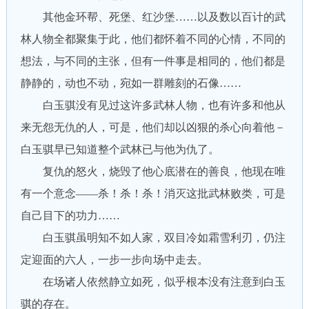
其他金环帮、死堡、红沙堡……以及数以百计的武
林人物全都聚集于此，他们都怀着不同的心情，不同的
想法，与不同的主张，但有一件事是相同的，他们都是
静静的，动也不动，宛如一群雕刻的石像……
白玉骐没有见过这许多武林人物，也有许多和他从
来无怨无仇的人，可是，他们却以凶狠的杀心向着他－
白玉骐早已知道整个武林已与他为仇了。
复仇的怒火，烧毁了他心底潜在的善良，他现在唯
有一个意念——杀！杀！杀！消灭这批武林败类，可是
自己目下的功力……
白玉骐虽明知不如人家，双目冷如霜雪利刃，仍注
定迎面的六人，一步一步向场中走去。
在场诸人依然静立如死，似乎根本没有注意到白玉
骐的存在。