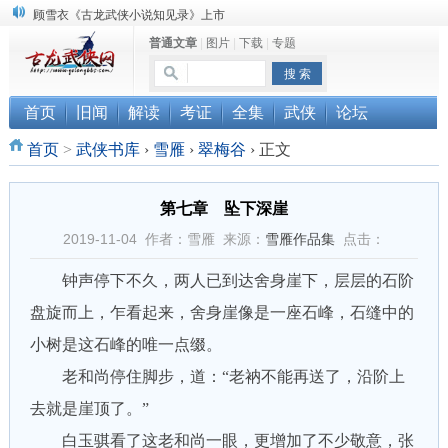
顾雪衣《古龙武侠小说知见录》上市
普通文章
|
图片
|
下载
|
专题
“武侠书库”查缺补漏活动圆满结束
《古龙小说原貌探究》修订版已上市
首页
旧闻
解读
考证
全集
武侠
论坛
首页
>
武侠书库
›
雪雁
›
翠梅谷
›
正文
第七章 坠下深崖
2019-11-04 作者：雪雁 来源：
雪雁作品集
点击：
钟声停下不久，两人已到达舍身崖下，层层的石阶
盘旋而上，乍看起来，舍身崖像是一座石峰，石缝中的
小树是这石峰的唯一点缀。
老和尚停住脚步，道：“老衲不能再送了，沿阶上
去就是崖顶了。”
白玉骐看了这老和尚一眼，更增加了不少敬意，张