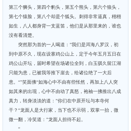
第三个狮头，第四个豹头，第五个熊头，第六个狼头，
第七个猿脸，第八个却是个狐头。刺得非常逼真，栩栩
如生，八人都身背一支蓝笛，他们是从那里来的，谁也
没有看清楚。
突然那为首的一人喝道：”我们是洱海八罗汉，初
到中原不久，现在设寨鸡公山上，定于今年五月五日在
鸡公山开坛，届时希望在场诸位全到，白玉骐久留江湖
只能为患，已被我等推下崖去，给诸位绝了一大后
患。“”笑面佛“如海心中不由有些怅然，再加上八人突
如其来的出现，心中不由动了真怒，袍袖一拂推出八成
真力，转身淡淡的道：”你们在中原开坛与本寺何
干？“龙面人是大行家，当下也不示弱，双掌一抬，微
微一翻，冷笑道：”龙面人担待不起。
“