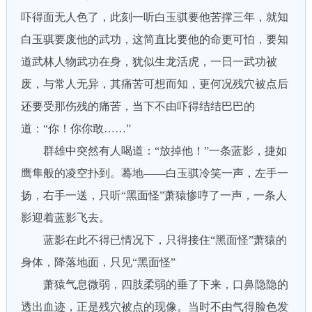
吓得面无人色了，此刻一听白玉骐要他苦撑三年，就知
白玉骐要废他的武功，这简直比要他的命更可怕，要知
道武林人物武功在身，犹似生龙活虎，一日一武功被
废，与常人无异，其痛苦可想而知，更何况残穴被点后
还要受那伤残的痛苦，当下不由吓得结结巴巴的
道：“你！你你敢……”
群雄中突然有人喝道：“放掉他！”一条蓝影，捷如
鹰隼般的凌空扑到。蓦地——白玉骐冷笑一声，左手一
扬，右手一送，只听“黑面怪”萧猿惨哼了一声，一条人
影迎着蓝影飞去。
蓝影在此不得已情况下，只得接住“黑面怪”萧猿的
身体，降落地面，只见“黑面怪”
萧猿气息微弱，四肢柔弱的垂了下来，口鼻隐隐的
透出血迹，正是残穴被点的现像。当时不由气得脸色发