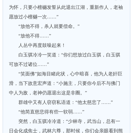
为怀，只要小檀樾发誓从此退出江湖，重新作人，老袖
愿放过小檀樾一次……”
“放他不得，杀人就要偿命。”
“放他不得……”
人丛中再度鼓噪起来！
白玉骐冷冷一笑道：“你们想放过白玉骐，白玉骐
可放不过诸位……”
“笑面佛”如海目睹此状，心中暗喜，他为人老奸巨
滑，当下故意宏声道：“小施主，只要你今后不与佛门
中人为敌，老神仍愿退出这是非圈。”
群雄中又有人窃窃私语道：“他太慈悲了……”
“他简直慈悲得有些一软弱……”
突然，白玉骐冷冷道：“少林寺，武当山，总有一
日会化成焦士，武林六尊，那时候，你们会亲眼看到熊