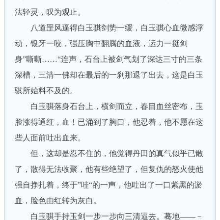
法轻灵，叹为观止。
八道罡风逼得白玉骐剑势一缓，白玉骐心血微感浮
动，银牙一咬，强压胸中翻腾的血液，运力一挺剑
身”嘶嘶……“连声，石台上被剑气划了深达三寸的三条
深槽，三清一佛却在最后的一刹那退了出去，这是白玉
骐所始料不及的。
白玉骐落身石台上，横剑而立，春目血丝密布，玉
脸涨得通红，血！已涌到了胸口，他忍着，他不愿在这
些人面前吐出血来。
但，这却是忍不住的，他觉得丹田的真气似乎已散
了，散得无法收聚，他有些绝望了，但复仇的怒火使他
强自挣扎着，终于”哇“的一声，他吐出了一口紫黑的淤
血，脸色由红转为灰白。
白玉骐手持玉剑一步一步向三清逼去。蓦地——－