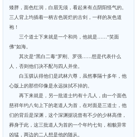
矮胖，面色红润，白眉无须，看起来有点阴阳怪气的。
三人背上均插着一柄古色斑烂的古剑，一样的灰色道
袍！
三个道士下来就是一个和尚，他就是……“笑面
佛”如海。
其次是“黑白二毒”罗刚、罗强……想是代表什么
人，否则他们决不配与四人并坐。
白玉骐认得他们是武林六尊，虽然事隔十多年，他
心版上的那些印像是永远抹拭不掉的。
再下来就是，另一批道士约有十几人，由一个面色
慈祥年约八旬上下的老道人为首，在对面是三道士，他
们的背后是深渊，这个深渊据说曾有不少的少林高僧，
葬身于此，这三批道人为首的一个年约七旬，相貌异常
凶猛，两边的二人想是他的随从。