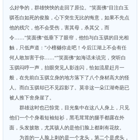
么好争的，群雄怏怏的走回了原位。”笑面佛“目注白玉
骐苍白如死的俊脸，心下突生无比的悔意，如果不先点
他的残穴，他不会受伤，害其母，杀其父，而
令……”笑面佛“低垂下了眼帘，他怕与白玉骐的目光相
触，只低声道：”小檀樾你走吧！今后江湖上不会有任
何人敢加害于你……“”笑面佛“如海话未说完，突听白
玉骐闷哼一声，抬眼突见人影连闪，恰如流星赶月一
般，在先前白玉骐立身的地方落下了八个身材高大的怪
人。而白玉骐却已不见踪影了。莫非这一朵江湖奇葩已
被人推下舍身崖了。
群雄这时也已惊觉，目光集中在这八人身上，只见
他们一个个身着短袖短衫，黑毛茸茸的腿手都露在外
面，头发披散，尤其骇人的是他们脸上都刺有花纹。
为首的一人脸上刺的是一个龙头，第二个是虎头，