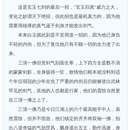
这是玄玉七剑的最后一招，”玄玉归真“威力之大，
变化之妙谓天下绝招，但此招也是最耗真力的，因为他
需要用雄厚的真气逼于剑身才能发出剑气。
本来白玉骐此刻是不宜用道一招的，因为他已身负
不轻的内伤，但为了复仇他只有不顾一切的全力使了出
来。
三清一佛但觉剑气刮面生寒，上下四方全是数不清
的蒙蒙剑影，全身骇得一怔，敢情他们根本就没料到适
个年仅弱冠的少年在负了严重的内伤后仍能够使出武林
罕见的剑气，其他的人也都是行家，他们的震惊当然更
在三清一佛之上了。
三清一佛乃是今日江湖上的六个最高能手中人，虽
然震惊，但并不惶急，他们镇定的齐齐将双袖一拂，拍
出八道奇猛的气劲罡风，飘身退出五丈，勤作迅捷，身