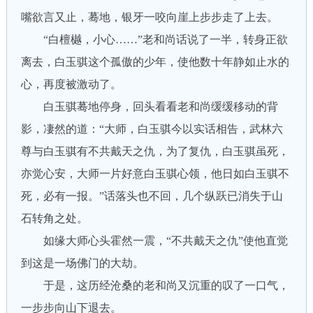
嘴欲言又止，蓦地，银牙一咬向崖上步步走了上去。
“白檀樾，小心……”老和尚话说了一半，转身正欲
离去，白玉骐这个孤傲的少年，使他数十年静如止水的
心，再度被激动了。
白玉骐蓦地停身，回头看看老和尚缓缓移动的背
影，凄然的道：“大师，白玉骐今以实话相告，武林六
尊与白玉骐有不共戴天之仇，为了复仇，白玉骐虽死，
亦觉心安，大师一片好意白玉骐心领，他日如白玉骐不
死，必有一报。”话落头也不回，几个纵跃已消失于山
石转角之处。
如缘大师心头霍然一震，“不共戴天之仇”使他直觉
到这是一场佛门的大劫。
于是，这历经沧桑的老和尚又沉重的叹了一口气，
一步步向山下退去。