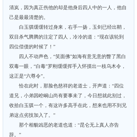
清岚，因为真正伤他的却是他身后四人中的一人，他自
己是最最清楚的。
白玉骐缓缓转过身来，右手一扬，玉剑已经出鞘，
双目杀气腾腾的注定了四人，冷冷的道：“现在该轮到
四位偿债的时候了！”
四人不动声色，“笑面佛”如海有意无意的瞥了黑白
双毒一眼，“白毒”罗刚缓缓挥手入怀摸出一枝乌木令，
这正是“六尊令”。
恰在此时，那脸色慈祥的老道士，开声道：“四位
道兄，小弟因崆峒山尚有要事未了，今日想就此别过，
收拾白玉骐一个，有这许多高手在此，想来也用不到兄
弟这点劣技加入了。”
那个相貌凶恶的老道也道：“昆仑无上真人亦告
辞。”