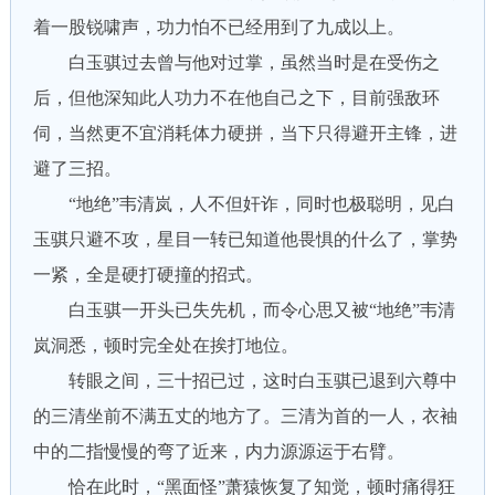
着一股锐啸声，功力怕不已经用到了九成以上。
白玉骐过去曾与他对过掌，虽然当时是在受伤之
后，但他深知此人功力不在他自己之下，目前强敌环
伺，当然更不宜消耗体力硬拼，当下只得避开主锋，进
避了三招。
“地绝”韦清岚，人不但奸诈，同时也极聪明，见白
玉骐只避不攻，星目一转已知道他畏惧的什么了，掌势
一紧，全是硬打硬撞的招式。
白玉骐一开头已失先机，而令心思又被“地绝”韦清
岚洞悉，顿时完全处在挨打地位。
转眼之间，三十招已过，这时白玉骐已退到六尊中
的三清坐前不满五丈的地方了。三清为首的一人，衣袖
中的二指慢慢的弯了近来，内力源源运于右臂。
恰在此时，“黑面怪”萧猿恢复了知觉，顿时痛得狂