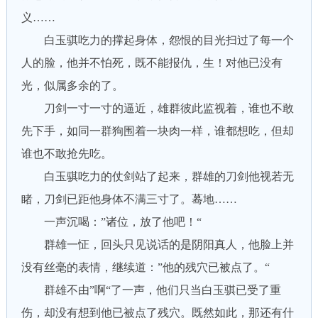
义……
白玉骐吃力的撑起身体，怨恨的目光扫过了每一个
人的脸，他并不怕死，既不能报仇，生！对他已没有
光，似属多余的了。
刀剑一寸一寸的逼近，雄群彼此监视着，谁也不敢
先下手，如同一群狗围着一块肉一样，谁都想吃，但却
谁也不敢抢先吃。
白玉骐吃力的仗剑站了起来，群雄的刀剑他视若无
睹，刀剑已距他身体不满三寸了。蓦地……
一声沉喝：”诸位，放了他吧！“
群雄一怔，回头只见说话的是阴阳真人，他脸上并
没有丝毫的表情，继续道：”他的残穴已被点了。“
群雄不由”啊“了一声，他们只当白玉骐已受了重
伤，却没有想到他已被点了残穴。既然如此，那还有什