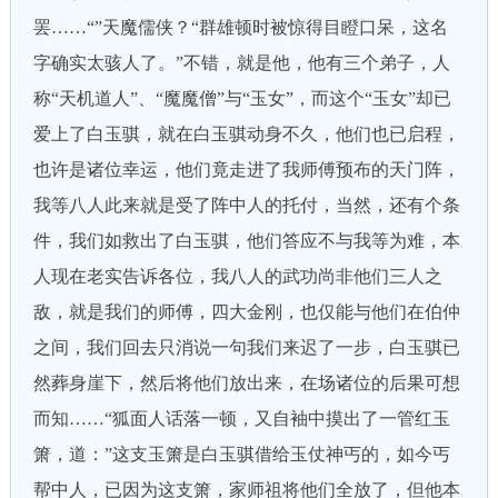
罢……“”天魔儒侠？“群雄顿时被惊得目瞪口呆，这名
字确实太骇人了。”不错，就是他，他有三个弟子，人
称“天机道人”、“魔魔僧”与“玉女”，而这个“玉女”却已
爱上了白玉骐，就在白玉骐动身不久，他们也已启程，
也许是诸位幸运，他们竟走进了我师傅预布的天门阵，
我等八人此来就是受了阵中人的托付，当然，还有个条
件，我们如救出了白玉骐，他们答应不与我等为难，本
人现在老实告诉各位，我八人的武功尚非他们三人之
敌，就是我们的师傅，四大金刚，也仅能与他们在伯仲
之间，我们回去只消说一句我们来迟了一步，白玉骐已
然葬身崖下，然后将他们放出来，在场诸位的后果可想
而知……“狐面人话落一顿，又自袖中摸出了一管红玉
箫，道：”这支玉箫是白玉骐借给玉仗神丐的，如今丐
帮中人，已因为这支箫，家师祖将他们全放了，但他本