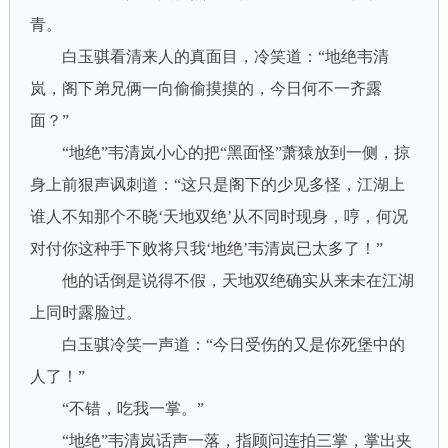
青。
白玉骐看清来人的真面目，冷笑道：“地绝韦清
岚，阁下弟兄俩一向偷偷摸摸的，今日何不一齐露
面？”
“地绝”韦清岚小心的把“黑面怪”萧猿放到一侧，掠
身上前狠声讽刺道：“这只是阁下的少见多怪，江湖上
谁人不知那个不晓‘天地双绝’从不同时现身，哼，何况
对付你这种手下败将只我‘地绝’韦清岚已太多了！”
他的话倒是说得不假，天地双绝确实从来未在江湖
上同时露脸过。
白玉骐冷笑一声道：“今日受伤的又是你死堡中的
人了！”
“不错，吃我一掌。”
“地绝”韦清岚话声一落，指顾问连拍三掌，掌出夹