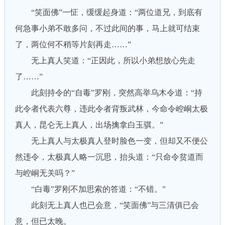
“笑面佛”一怔，缓缓起身道：“两位道兄，到底有
何急事小弟不敢多问，不过此间的事，马上就可结束
了，两位何不稍等片刻再走……”
无上真人笑道：“正因此，所以小弟想放心先走
了……”
此刻持令的“自毒”罗刚，突然高举乌木令道：“持
此令者代表六尊，违此令者背叛武林，今命令崆峒太极
真人，昆仑无上真人，出场擒拿白玉骐。”
无上真人与太极真人登时脸色一变，但却又不便公
然违令，太极真人略一沉思，抬头道：“只命令贫道而
与崆峒无关吗？”
“白毒”罗刚不加思索的答道：“不错。”
此刻无上真人也已会意，“笑面佛”与三清俱已会
意，但已太晚。