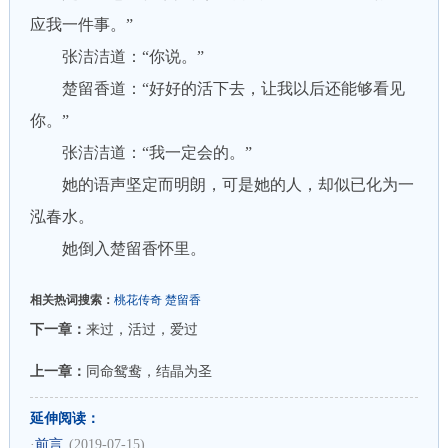
应我一件事。”
张洁洁道：“你说。”
楚留香道：“好好的活下去，让我以后还能够看见
你。”
张洁洁道：“我一定会的。”
她的语声坚定而明朗，可是她的人，却似已化为一
泓春水。
她倒入楚留香怀里。
相关热词搜索：
桃花传奇
楚留香
下一章：
来过，活过，爱过
上一章：
同命鸳鸯，结晶为圣
延伸阅读：
·
前言
(2019-07-15)