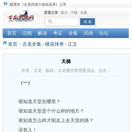
顾雪衣《古龙武侠小说知见录》上市
普通文章
|
图片
|
下载
|
专题
“武侠书库”查缺补漏活动圆满结束
《古龙小说原貌探究》修订版已上市
首页
旧闻
解读
考证
全集
武侠
论坛
首页
>
古龙全集
›
桃花传奇
›
正文
天梯
作者：古龙 版权：古龙著作管理委员会 点击：
（一）
谁知道天堂在哪里？
谁知道天堂是个什么样的地方？
谁知道怎么样才能走上去天堂的路？
没有人！