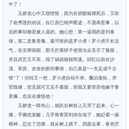
中了！
玉娇龙心中又很愤恨，因为在碧眼狐狸死后，又听
了俞秀莲的劝说，自己原已销声匿迹，不愿再惹事，以
后的事却都是被人逼的。她心想：第一逼我的是刘泰
保，第二是鲁君佩，最可恨的是罗小虎！罗小虎不长志
气，在京师胡闹，那天拦着轿子使我当众丢尽了脸面，
并且武艺又不高，闯了祸就狼狈而逃。回忆以前在沙
漠、草原、农舍的那些事情，自己真是“一失足成千古
恨”了！但转又一想，罗小虎自幼不幸。飘泊落拓，求
官既难，想见我可又见不着面，而我又要背弃他嫁于鲁
君佩，也实在难怪他！
玉娇龙一阵伤心，就趴在树枝上又哭了起来。心一
痛，手腕也发酸，几乎将青冥剑掉在地下，她赶紧一振
精神，忍住了悲痛，就从树上跳下。四面去看，夜色茫