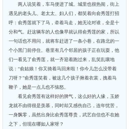
两人说笑着，车马便进了城。城里也很热闹，街上
遇见的老头儿、老太太、妇人们，都笑着向俞秀莲打招
呼：俞秀莲就下了马，牵着马走，她无论对谁，全是十
分和气。赶这辆车的人也像早就认得俞秀莲的家，所以
一句话也不用问，就将车赶进了一条小巷，在路北的一
个小黑门前停住。巷里有几个邻居的孩子正在玩耍，他
们一看见了俞秀莲，就一齐迎着跑过来，乱笑乱嚷地
说：“俞姑娘！你又骑着马回来啦！你今儿怎么没带着
刀呀？”俞秀莲笑着，被这几个孩子揪着衣裳，拽着马
鞭子，她是一点儿也不恼怒。
看见俞秀莲有这样好的脾气，这么好的人缘，玉娇
龙就不由得很是羡慕，同时却又感伤自己，连年忧苦，
一身飘零，虽然出身比俞秀莲尊贵，武艺自信也不在她
之下，但现在哪如人家呀？