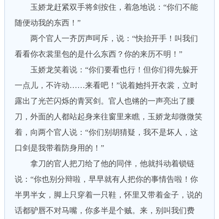
玉娇龙赶紧双手将剑按住，着急地说：“你们不能
随便动我的东西！”
两个官人一齐厉声呵斥，说：“快抬开手！叫我们
看看你衣裳里包的是什么东西？你的来历不明！”
玉娇龙笑着说：“你们要看也行！但你们得先躲开
一点儿，不许动……来看吧！”说着她抖开衣裳，立时
露出了光芒闪烁的青冥剑。官人也锵的一声亮出了腰
刀，外面的人都站起身来往窗里来瞧，玉娇龙却微微笑
着，向两个官人说：“你们别胡猜疑，我不是坏人，这
口剑是我带着防身用的！”
拿刀的官人把刀给了他的同伴，他就抖动着锁链
说：“你也别分辩啦，早早就有人把你的事情告啦！你
半男半女，脚上只穿着一只鞋，怀里又带着金子，说的
话都驴唇不对马嘴，你多半是个贼。来，别叫我们费