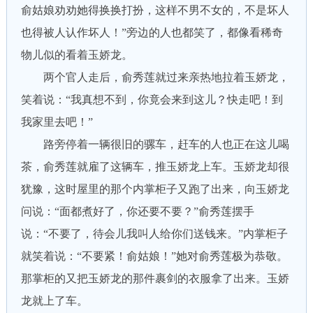
俞姑娘劝劝她得换换打扮，这样不男不女的，不是坏人
也得被人认作坏人！”旁边的人也都笑了，都像看稀奇
物儿似的看着玉娇龙。
两个官人走后，俞秀莲就过来亲热地拉着玉娇龙，
笑着说：“我真想不到，你竟会来到这儿？快走吧！到
我家里去吧！”
路旁停着一辆很旧的骡车，赶车的人也正在这儿喝
茶，俞秀莲就雇了这辆车，推玉娇龙上车。玉娇龙却很
犹豫，这时屋里的那个内掌柜子又跑了出来，向玉娇龙
问说：“面都煮好了，你还要不要？”俞秀莲摆手
说：“不要了，待会儿我叫人给你们送钱来。”内掌柜子
就笑着说：“不要紧！俞姑娘！”她对俞秀莲极为恭敬。
那掌柜的又把玉娇龙的那件裹剑的衣服拿了出来。玉娇
龙就上了车。