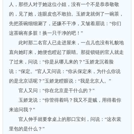
人，那些人对于她这位小姐，没有一个不是恭恭敬敬
的，见了她，连眼皮也不敢抬。玉娇龙就倒了一碗茶，
先把茶碗细细涮了，还嫌不干净，又皱着眉说：“你们
这茶碗有多脏！换一只干净的吧！”
此时那二名官人已走进屋来，一点儿也没有礼貌地
直向她盯来，她便也瞪起了眼睛。那提锁链的官人就走
了过来，问说：“你是从哪儿来的？”玉娇龙沉着脸
说：“保定。”官人又问说：“你从保定来，为什么你说
的是北京话呢？”玉娇龙瞪眼说：“我是北京人。”
官人又问：“你在北京是干什么的？”
玉娇龙说：“你管得着吗？我又不是贼，用得着你
来追问我？”
官人伸手就要拿桌上的那口宝剑，问说：“这衣裳
里包的是什么？”