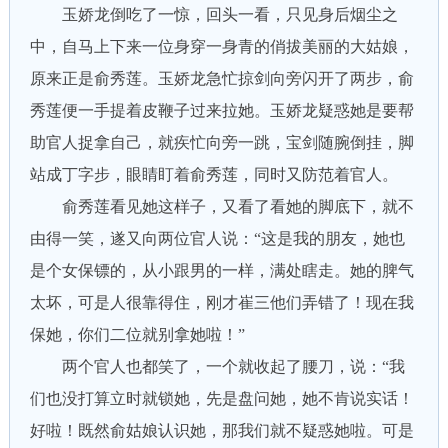
玉娇龙倒吃了一惊，回头一看，只见身后烟尘之
中，自马上下来一位身穿一身青的俏拔美丽的大姑娘，
原来正是俞秀莲。玉娇龙急忙掠剑向旁闪开了两步，俞
秀莲便一手提着皮鞭子过来拉她。玉娇龙疑惑她是要帮
助官人捉拿自己，就疾忙向旁一跳，宝剑随腕倒挂，脚
站成丁字步，眼睛盯着俞秀莲，同时又防范着官人。
俞秀莲看见她这样子，又看了看她的脚底下，就不
由得一笑，遂又向两位官人说：“这是我的朋友，她也
是个女保镖的，从小跟男的一样，满处瞎走。她的脾气
太坏，可是人很靠得住，刚才崔三他们弄错了！现在我
保她，你们二位就别拿她啦！”
两个官人也都笑了，一个就收起了腰刀，说：“我
们也没打算立时就锁她，先是盘问她，她不肯说实话！
好啦！既然俞姑娘认识她，那我们就不疑惑她啦。可是