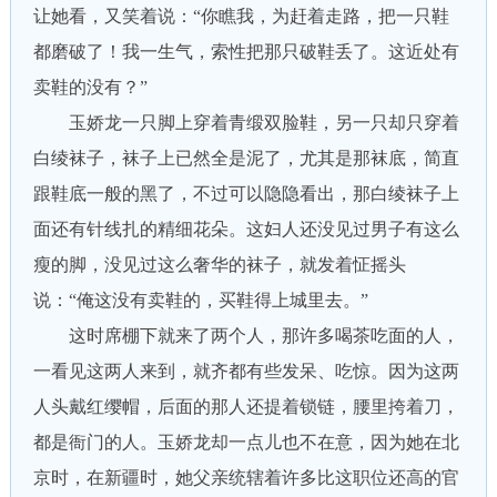
让她看，又笑着说：“你瞧我，为赶着走路，把一只鞋
都磨破了！我一生气，索性把那只破鞋丢了。这近处有
卖鞋的没有？”
玉娇龙一只脚上穿着青缎双脸鞋，另一只却只穿着
白绫袜子，袜子上已然全是泥了，尤其是那袜底，简直
跟鞋底一般的黑了，不过可以隐隐看出，那白绫袜子上
面还有针线扎的精细花朵。这妇人还没见过男子有这么
瘦的脚，没见过这么奢华的袜子，就发着怔摇头
说：“俺这没有卖鞋的，买鞋得上城里去。”
这时席棚下就来了两个人，那许多喝茶吃面的人，
一看见这两人来到，就齐都有些发呆、吃惊。因为这两
人头戴红缨帽，后面的那人还提着锁链，腰里挎着刀，
都是衙门的人。玉娇龙却一点儿也不在意，因为她在北
京时，在新疆时，她父亲统辖着许多比这职位还高的官