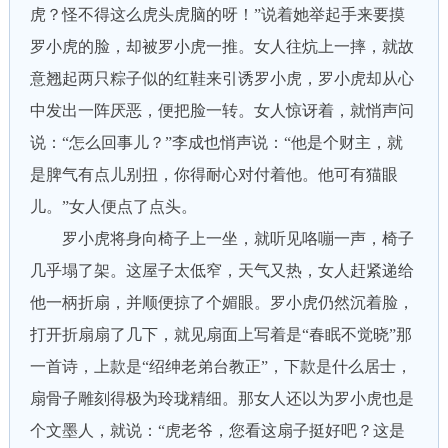
虎？怪不得这么虎头虎脑的呀！”说着她举起手来要摸
罗小虎的脸，却被罗小虎一推。女人往炕上一摔，就故
意翘起两只粽子似的红鞋来引诱罗小虎，罗小虎却从心
中发出一阵厌恶，便把脸一转。女人惊讶着，就悄声问
说：“怎么回事儿？”李成也悄声说：“他是个财主，就
是脾气有点儿别扭，你得耐心对付着他。他可有猫眼
儿。”女人便点了点头。
罗小虎将身向椅子上一坐，就听见咯嘣一声，椅子
几乎塌了架。这屋子太低窄，天气又热，女人赶紧递给
他一柄折扇，并顺便掠了个媚眼。罗小虎仍然沉着脸，
打开折扇扇了几下，就见扇面上写着是“春眠不觉晓”那
一首诗，上款是“绍绅老弟台教正”，下款是什么居士，
扇骨子雕刻得极为玲珑精细。那女人还以为罗小虎也是
个文墨人，就说：“虎老爷，您看这扇子挺好吧？这是