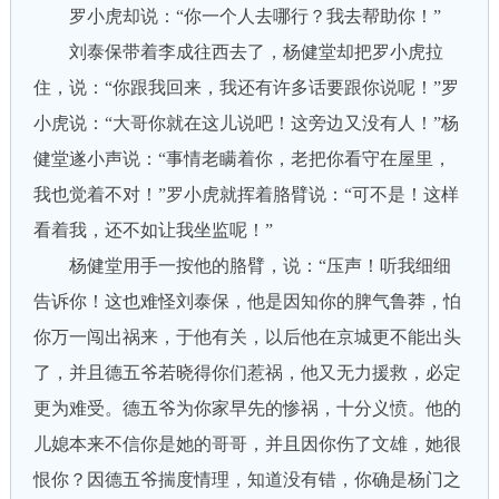
罗小虎却说：“你一个人去哪行？我去帮助你！”
刘泰保带着李成往西去了，杨健堂却把罗小虎拉
住，说：“你跟我回来，我还有许多话要跟你说呢！”罗
小虎说：“大哥你就在这儿说吧！这旁边又没有人！”杨
健堂遂小声说：“事情老瞒着你，老把你看守在屋里，
我也觉着不对！”罗小虎就挥着胳臂说：“可不是！这样
看着我，还不如让我坐监呢！”
杨健堂用手一按他的胳臂，说：“压声！听我细细
告诉你！这也难怪刘泰保，他是因知你的脾气鲁莽，怕
你万一闯出祸来，于他有关，以后他在京城更不能出头
了，并且德五爷若晓得你们惹祸，他又无力援救，必定
更为难受。德五爷为你家早先的惨祸，十分义愤。他的
儿媳本来不信你是她的哥哥，并且因你伤了文雄，她很
恨你？因德五爷揣度情理，知道没有错，你确是杨门之