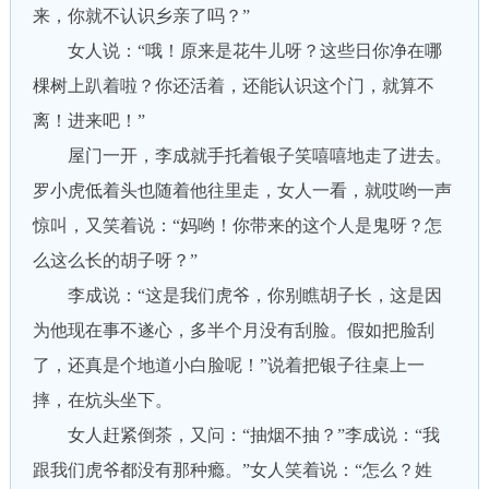
来，你就不认识乡亲了吗？”
女人说：“哦！原来是花牛儿呀？这些日你净在哪
棵树上趴着啦？你还活着，还能认识这个门，就算不
离！进来吧！”
屋门一开，李成就手托着银子笑嘻嘻地走了进去。
罗小虎低着头也随着他往里走，女人一看，就哎哟一声
惊叫，又笑着说：“妈哟！你带来的这个人是鬼呀？怎
么这么长的胡子呀？”
李成说：“这是我们虎爷，你别瞧胡子长，这是因
为他现在事不遂心，多半个月没有刮脸。假如把脸刮
了，还真是个地道小白脸呢！”说着把银子往桌上一
摔，在炕头坐下。
女人赶紧倒茶，又问：“抽烟不抽？”李成说：“我
跟我们虎爷都没有那种瘾。”女人笑着说：“怎么？姓