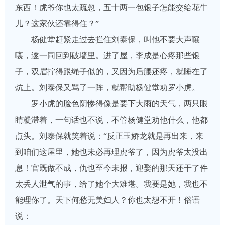
东西！虎爷你也太疏忽，五十两一包银子怎能交给花牛
儿？这家伙还靠得住？”
杨健堂赶紧走过去拦住刘泰保，叫他不要大声嚷
嚷，遂一同回到破墙里。进了屋，李成是心疼那些银
子，双眉拧得跟绳子似的，又因为后腰还疼，就睡在了
炕上。刘泰保又骂了一阵，就帮助杨健堂劝罗小虎。
罗小虎的脸色阴惨得像是要下大雨的天气，两只眼
睛凝滞着，一句话也不说，不管杨健堂劝他什么，他都
点头。刘泰保就笑着说：“反正玉娇龙就是再出来，来
到咱们这屋里，她也未必再理虎爷了，因为虎爷太没出
息！官既做不成，仇也至今未报，迎娶的那天还干了件
太丢人泄气的事，给了她个大难堪。我要是她，我也不
能理你了。天下何愁无美妇人？你也太想不开！俗语
说：