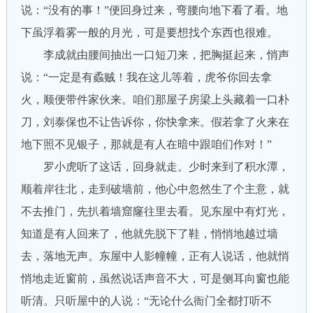
说：“没有的事！”便回身过来，弯腰向地下看了看。地
下虽浮着雾一般的月光，可是要想找个东西也很难。
李成就由腰间抽出一口短刀来，把胸挺起来，悄声
说：“一定是有蟊贼！我在这儿等着，虎爷你回去拿
火，顺便带件家伙来。咱们那屋子房梁上头藏着一口朴
刀，刘泰保也不让告诉你，你快拿来。假若拿了火来在
地下照不见银子，那就是有人在暗中跟咱们作对！”
罗小虎听了这话，回身就走。少时来到了积水潭，
顺着岸往北，走到破墙前，他心中忽然生了个主意，就
不去推门，先扒着墙窟窿往里去看。见东屋中有灯光，
知道是有人回来了，他就先脱下了鞋，悄悄地越过墙
去，落地无声。东屋中人影幢幢，正有人说话，他就悄
悄地走近窗前，虽然说话声音不大，可是侧耳向窗也能
听清。只听屋中的人说：“无论什么衙门全都打听不