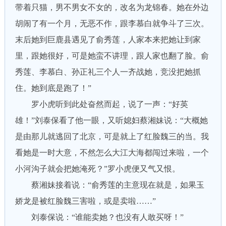
带着只猫，男不男女不女的，改名为龙锦春。她在外边
胡闹了有一个月，无恶不作，跟李慕白就争斗了三次。
末后她到巨鹿县遇见了俞秀莲，人家本来把她让到家
里，跟她很好，可是她蛮不讲理，跟人家也翻了脸。俞
秀莲、李慕白、孙正礼三个人一齐战她，竞没把她抓
住。她到底是跑了！”
罗小虎听到此处奋然而起，说了一声：“好英
雄！”刘泰保看了他一眼，又听媳妇蔡湘妹说：“大概她
是由那儿就逃回了北京，可是就上了红脸魏三的当。我
看她是一时大意，不然怎么大江大海都闯过来啦，一个
小河沟子就会把她淹死？”罗小虎便又气又恨。
蔡湘妹接着说：“俞秀莲的主意现在就是，如果玉
娇龙是被红脸魏三害啦，或是卖啦……”
刘泰保说：“谁能卖她？也没有人敢买呀！”