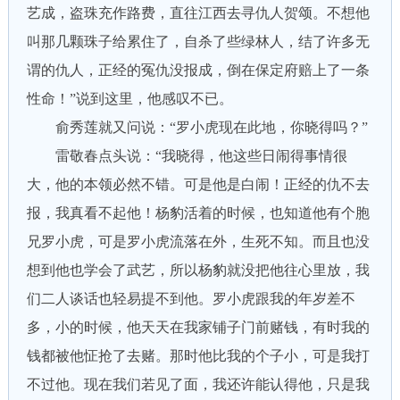
艺成，盗珠充作路费，直往江西去寻仇人贺颂。不想他
叫那几颗珠子给累住了，自杀了些绿林人，结了许多无
谓的仇人，正经的冤仇没报成，倒在保定府赔上了一条
性命！”说到这里，他感叹不已。
俞秀莲就又问说：“罗小虎现在此地，你晓得吗？”
雷敬春点头说：“我晓得，他这些日闹得事情很
大，他的本领必然不错。可是他是白闹！正经的仇不去
报，我真看不起他！杨豹活着的时候，也知道他有个胞
兄罗小虎，可是罗小虎流落在外，生死不知。而且也没
想到他也学会了武艺，所以杨豹就没把他往心里放，我
们二人谈话也轻易提不到他。罗小虎跟我的年岁差不
多，小的时候，他天天在我家铺子门前赌钱，有时我的
钱都被他怔抢了去赌。那时他比我的个子小，可是我打
不过他。现在我们若见了面，我还许能认得他，只是我