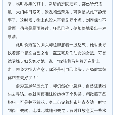
爷，临时募集的打手、新请的护院把式，都已给资遣
散，大门终日紧闭，景况顿然萧条，可倒是从此平静无
事了。这时候，街上也没人再看见罗小虎，刘泰保也不
露面，仿佛是暴雨将过，狂风已停，倒加倍地显出一种
凄清。
此时俞秀莲的胸头却还膨胀着一股怒气，她誓要寻
找着那个冒充自己之名，至玉宅杀伤幼女的女贼。可是
德啸峰夫妇又婉劝她。说：“你骑着马带着刀在街上
走，未免太招人注意，你还是别自己出头，叫杨健堂替
你访查去好了！”
俞秀莲虽然应允了，却仍然心中急躁，自己还要出
头去寻访。她就叫蔡湘妹给她挽了个头髻，稍微擦了些
脂粉，可是并不戴花，身上仍穿着朴素的青衣裤，时常
到街上去转。南城北城她都去过，有时且故意买一些水