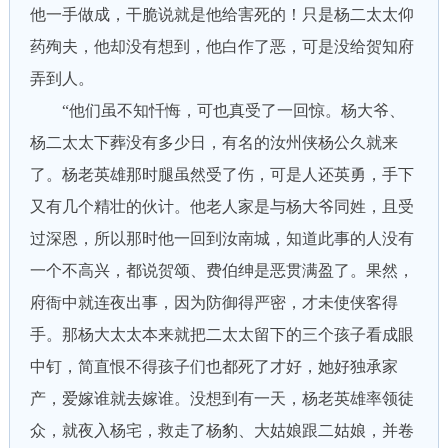
他一手做成，干脆说就是他给害死的！只是杨二太太仰
药殉夫，他却没有想到，他白作了恶，可是没给贺知府
弄到人。
“他们虽不知忏悔，可也真受了一回惊。杨大爷、
杨二太太下葬没有多少日，有名的汝州侠杨公久就来
了。杨老英雄那时腿虽然受了伤，可是人还英勇，手下
又有几个精壮的伙计。他老人家是与杨大爷同姓，且受
过深恩，所以那时他一回到汝南城，知道此事的人没有
一个不高兴，都说贺颂、费伯绅是恶贯满盈了。果然，
府衙中就连夜出事，因为防御得严密，才未使侠客得
手。那杨大太太本来就把二太太留下的三个孩子看成眼
中钉，简直恨不得孩子们也都死了才好，她好独承家
产，爱嫁谁就去嫁谁。没想到有一天，杨老英雄率领徒
众，就夜入杨宅，救走了杨豹、大姑娘跟二姑娘，并卷