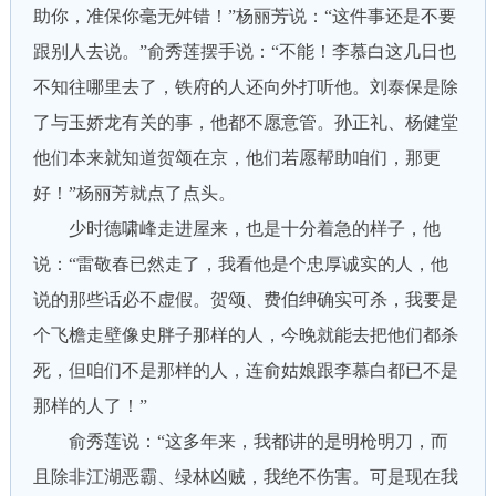
助你，准保你毫无舛错！”杨丽芳说：“这件事还是不要
跟别人去说。”俞秀莲摆手说：“不能！李慕白这几日也
不知往哪里去了，铁府的人还向外打听他。刘泰保是除
了与玉娇龙有关的事，他都不愿意管。孙正礼、杨健堂
他们本来就知道贺颂在京，他们若愿帮助咱们，那更
好！”杨丽芳就点了点头。
少时德啸峰走进屋来，也是十分着急的样子，他
说：“雷敬春已然走了，我看他是个忠厚诚实的人，他
说的那些话必不虚假。贺颂、费伯绅确实可杀，我要是
个飞檐走壁像史胖子那样的人，今晚就能去把他们都杀
死，但咱们不是那样的人，连俞姑娘跟李慕白都已不是
那样的人了！”
俞秀莲说：“这多年来，我都讲的是明枪明刀，而
且除非江湖恶霸、绿林凶贼，我绝不伤害。可是现在我