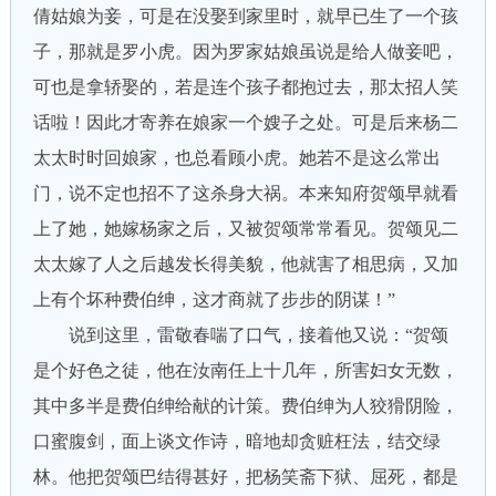
倩姑娘为妾，可是在没娶到家里时，就早已生了一个孩
子，那就是罗小虎。因为罗家姑娘虽说是给人做妾吧，
可也是拿轿娶的，若是连个孩子都抱过去，那太招人笑
话啦！因此才寄养在娘家一个嫂子之处。可是后来杨二
太太时时回娘家，也总看顾小虎。她若不是这么常出
门，说不定也招不了这杀身大祸。本来知府贺颂早就看
上了她，她嫁杨家之后，又被贺颂常常看见。贺颂见二
太太嫁了人之后越发长得美貌，他就害了相思病，又加
上有个坏种费伯绅，这才商就了步步的阴谋！”
说到这里，雷敬春喘了口气，接着他又说：“贺颂
是个好色之徒，他在汝南任上十几年，所害妇女无数，
其中多半是费伯绅给献的计策。费伯绅为人狡猾阴险，
口蜜腹剑，面上谈文作诗，暗地却贪赃枉法，结交绿
林。他把贺颂巴结得甚好，把杨笑斋下狱、屈死，都是