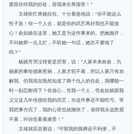
婆跟你待我的好处，容我来生再报答！”
文雄疾忙将她拉住。十分着急地说：“你不能这么
性子急！你一个人去，就是你的武艺再好我也不能放
心！俞姑娘在这里，她又是为这件事来的。把她抛开，
不叫她帮一点儿忙，不听她一句话，她岂不要恼了
吗？”
杨丽芳哭泣得更是厉害，说：“人家本来姓俞，为
杨家的事给德家惹祸，人家才犯不着，所以人家只有劝
解我。但我现在既然知道了两个仇人的住处，我哪能一
时一刻忍耐得下？你放心，凭我一个人，凭俞姑娘跟我
义父这几年传授给我的武艺，办这件事还不能吃亏。等
我把事办完了，我的心里也就痛快了，省得我永远愁眉
不展，叫你也看着难受！”
文雄就叹息着说：“可恨我的胳膊还不利便，不