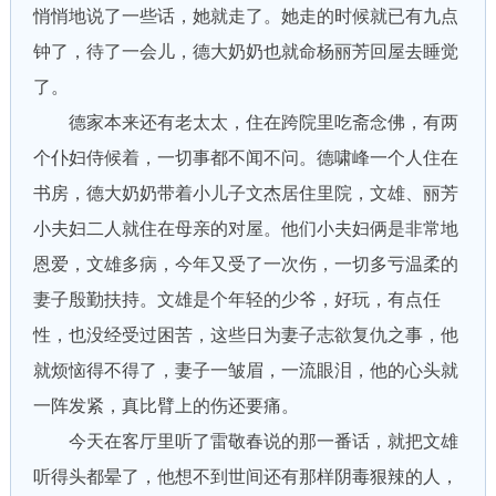
悄悄地说了一些话，她就走了。她走的时候就已有九点
钟了，待了一会儿，德大奶奶也就命杨丽芳回屋去睡觉
了。
德家本来还有老太太，住在跨院里吃斋念佛，有两
个仆妇侍候着，一切事都不闻不问。德啸峰一个人住在
书房，德大奶奶带着小儿子文杰居住里院，文雄、丽芳
小夫妇二人就住在母亲的对屋。他们小夫妇俩是非常地
恩爱，文雄多病，今年又受了一次伤，一切多亏温柔的
妻子殷勤扶持。文雄是个年轻的少爷，好玩，有点任
性，也没经受过困苦，这些日为妻子志欲复仇之事，他
就烦恼得不得了，妻子一皱眉，一流眼泪，他的心头就
一阵发紧，真比臂上的伤还要痛。
今天在客厅里听了雷敬春说的那一番话，就把文雄
听得头都晕了，他想不到世间还有那样阴毒狠辣的人，