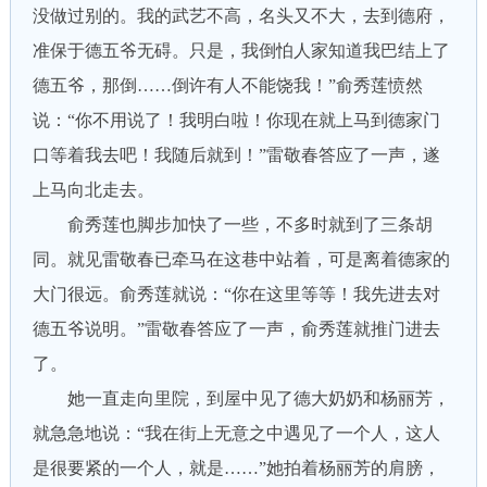
没做过别的。我的武艺不高，名头又不大，去到德府，
准保于德五爷无碍。只是，我倒怕人家知道我巴结上了
德五爷，那倒……倒许有人不能饶我！”俞秀莲愤然
说：“你不用说了！我明白啦！你现在就上马到德家门
口等着我去吧！我随后就到！”雷敬春答应了一声，遂
上马向北走去。
俞秀莲也脚步加快了一些，不多时就到了三条胡
同。就见雷敬春已牵马在这巷中站着，可是离着德家的
大门很远。俞秀莲就说：“你在这里等等！我先进去对
德五爷说明。”雷敬春答应了一声，俞秀莲就推门进去
了。
她一直走向里院，到屋中见了德大奶奶和杨丽芳，
就急急地说：“我在街上无意之中遇见了一个人，这人
是很要紧的一个人，就是……”她拍着杨丽芳的肩膀，