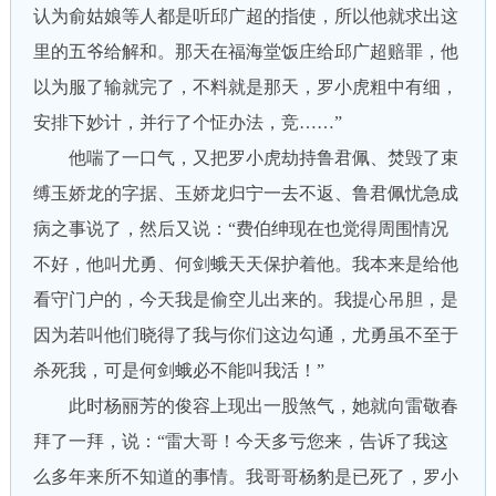
认为俞姑娘等人都是听邱广超的指使，所以他就求出这
里的五爷给解和。那天在福海堂饭庄给邱广超赔罪，他
以为服了输就完了，不料就是那天，罗小虎粗中有细，
安排下妙计，并行了个怔办法，竞……”
他喘了一口气，又把罗小虎劫持鲁君佩、焚毁了束
缚玉娇龙的字据、玉娇龙归宁一去不返、鲁君佩忧急成
病之事说了，然后又说：“费伯绅现在也觉得周围情况
不好，他叫尤勇、何剑蛾天天保护着他。我本来是给他
看守门户的，今天我是偷空儿出来的。我提心吊胆，是
因为若叫他们晓得了我与你们这边勾通，尤勇虽不至于
杀死我，可是何剑蛾必不能叫我活！”
此时杨丽芳的俊容上现出一股煞气，她就向雷敬春
拜了一拜，说：“雷大哥！今天多亏您来，告诉了我这
么多年来所不知道的事情。我哥哥杨豹是已死了，罗小