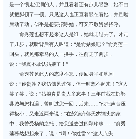
是一个惯走江湖的人，并且看着还有点儿眼熟，她不由
就把脚顿了一顿。只见这人也正直着眼在看她，并且嘴
唇动了动，似乎是想要招呼她，可又不敢贸然招呼。
俞秀莲也想不起来这人是谁，她就走过去了。才走
了几步，就听背后有人叫道：“是俞姑娘吧？”俞秀莲一
回头，就见那牵马的人一拱手，往前走了两步，
说：“我真不敢认姑娘了！”
俞秀莲见此人的态度不恶，便回身平和地问
说：“你贵姓？我仿佛见过你，但一时想不起来！”这人
笑了笑，说：“姑娘真是贵人多忘事！三年前我在邯郸
县城与您相遇，曾叫过您一回，后来……”他把声音压
得极小，又走近两步说：“在彭德府郁天杰镖头的家
中，我曾受杨豹之托，给您送去过四颗珍珠……”俞秀
莲蓦然想起来了，说：“啊！你姓雷？”这人点头