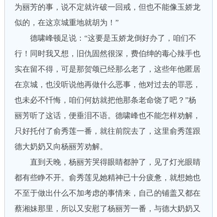
为丽芳的事，说不定就许破一回戒，但也不能像玉娇龙
似的，在这京城重地就胡为！”
德啸峰顿足说：“这要是玉娇龙倒好办了，咱们不
行！同时我又想，旧仇固然很深，费伯绅的毒心辣手也
实在留不得，可是那贺颂已经那么老了，这些年他匿居
在京城，也没听说他再做什么恶事，他对过去的罪恶，
也未必不忏悔，咱们何妨就把他那条老命饶了吧？”杨
丽芳听了这话，便垂泪不语。德啸峰也不能怎样劝解，
只好托付了俞秀莲一番，就往前院去了，这里俞秀莲跟
德大奶奶又向杨丽芳劝解。
直到天晚，杨丽芳哭得眼睛都肿了，见了灯光眼睛
都有些睁不开。俞秀莲见她精神已十分疲惫，就想她也
不至于做出什么不加考虑的事情来，自己的铺盖又都在
蔡湘妹那里，所以又安慰了杨丽芳一番，与德大奶奶又