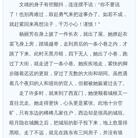
文雄的身子有些颤抖，连连摆手说：“你不要说
了！也别再难过，鼓起勇气来把这事办了。如若不成，
就赶紧回来再想法子，千万小心！谨慎！”
杨丽芳在身上披了一件长衣，就出了屋。她撩起衣
裳飞身上房，踏墙越脊，走到房后的一条小巷之内，才
跳了下来。此时天黑月暗，四下无人，她出了小巷，跑
过了大街，就走进了一条小巷。她疾疾地走，紧快的脚
步随着迟迟的更鼓，穿过了无数的大街和胡同。虽然遇
着几个夜归的人和巡街的官人，但都被她躲避过去了。
走了许多时，就来到了西直门，她便顺着城根又一
直往北走。她走得更快，心头更是紧张。此地十分空
旷，只有东边的稀稀几家住户，西边却是很高的城垣。
暗月隐在城阙之后，把城垣的影子投下来，地上愈显得
黑暗。走了不远，就见在路东有三间房子，并没有墙