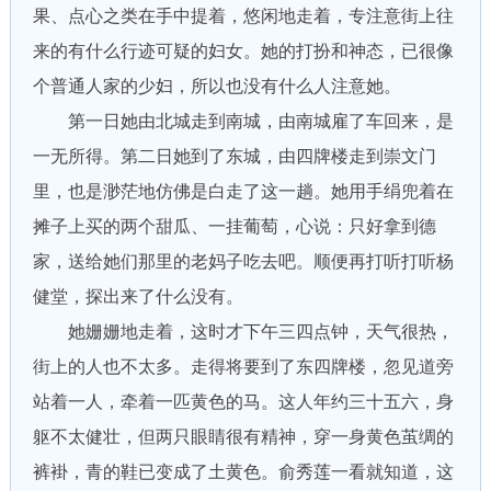
果、点心之类在手中提着，悠闲地走着，专注意街上往
来的有什么行迹可疑的妇女。她的打扮和神态，已很像
个普通人家的少妇，所以也没有什么人注意她。
第一日她由北城走到南城，由南城雇了车回来，是
一无所得。第二日她到了东城，由四牌楼走到崇文门
里，也是渺茫地仿佛是白走了这一趟。她用手绢兜着在
摊子上买的两个甜瓜、一挂葡萄，心说：只好拿到德
家，送给她们那里的老妈子吃去吧。顺便再打听打听杨
健堂，探出来了什么没有。
她姗姗地走着，这时才下午三四点钟，天气很热，
街上的人也不太多。走得将要到了东四牌楼，忽见道旁
站着一人，牵着一匹黄色的马。这人年约三十五六，身
躯不太健壮，但两只眼睛很有精神，穿一身黄色茧绸的
裤褂，青的鞋已变成了土黄色。俞秀莲一看就知道，这