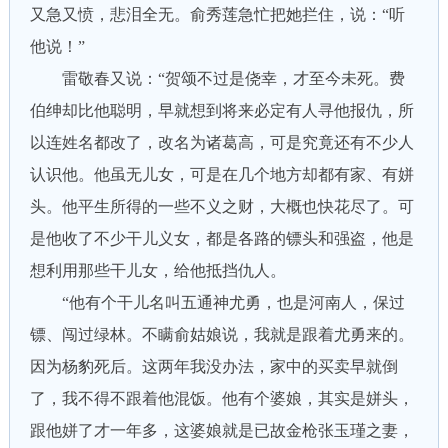
又急又愤，悲泪全无。俞秀莲急忙把她拦住，说：“听
他说！”
雷敬春又说：“贺颂不过是侥幸，才至今未死。费
伯绅却比他聪明，早就想到将来必定有人寻他报仇，所
以连姓名都改了，改名为诸葛高，可是究竟还有不少人
认识他。他虽无儿女，可是在几个地方却都有家、有姘
头。他平生所得的一些不义之财，大概也快花尽了。可
是他收了不少干儿义女，都是各路的镖头和强盗，他是
想利用那些干儿女，给他抵挡仇人。
“他有个干儿名叫五通神尤勇，也是河南人，保过
镖、闯过绿林。不瞒俞姑娘说，我就是跟着尤勇来的。
因为杨豹死后。这两年我没办法，家中的买卖早就倒
了，我不得不跟着他混饭。他有个婆娘，其实是姘头，
跟他姘了才一年多，这婆娘就是已故金枪张玉瑾之妻，