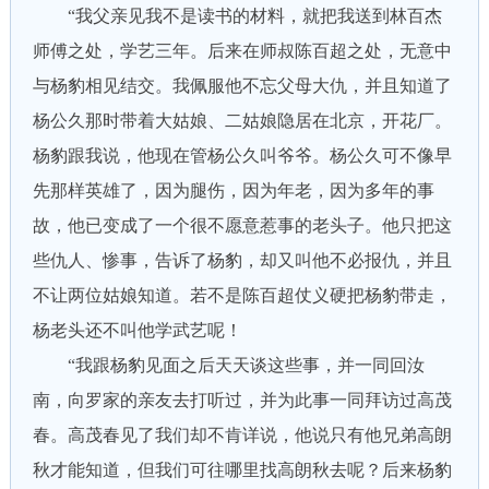
“我父亲见我不是读书的材料，就把我送到林百杰
师傅之处，学艺三年。后来在师叔陈百超之处，无意中
与杨豹相见结交。我佩服他不忘父母大仇，并且知道了
杨公久那时带着大姑娘、二姑娘隐居在北京，开花厂。
杨豹跟我说，他现在管杨公久叫爷爷。杨公久可不像早
先那样英雄了，因为腿伤，因为年老，因为多年的事
故，他已变成了一个很不愿意惹事的老头子。他只把这
些仇人、惨事，告诉了杨豹，却又叫他不必报仇，并且
不让两位姑娘知道。若不是陈百超仗义硬把杨豹带走，
杨老头还不叫他学武艺呢！
“我跟杨豹见面之后天天谈这些事，并一同回汝
南，向罗家的亲友去打听过，并为此事一同拜访过高茂
春。高茂春见了我们却不肯详说，他说只有他兄弟高朗
秋才能知道，但我们可往哪里找高朗秋去呢？后来杨豹