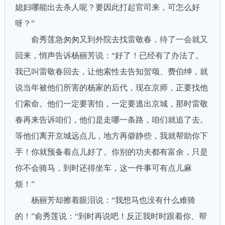
媳妇哪能出去杀人呢？要因此打起官司来，可怎么好
呀？”
俞秀莲急匆匆又到外院去找雷敬春，待了一会就又
回来，悄声告诉杨丽芳说：“好了！已经有了办法了。
我已叫雷敬春回去，让他索性去告知贺颂、费伯绅，就
说当年被他们所害的杨家的后代，现在京师，正要找他
们索命。他们一定要害怕，一定要逃出京城，那时雷敬
春再来告诉咱们，他们是走哪一条路，咱们就追了去。
等他们离开京城远点儿，地方再僻静些，我就帮助你下
手！你就预备着点儿好了。你别的功夫都有富余，只是
你不会骑马，到时还得坐车，这一件事可有点儿麻
烦！”
杨丽芳却擦着眼泪说：“我想马也没有什么难骑
的！”俞秀莲说：“到时再说吧！反正我时时跟着你、帮