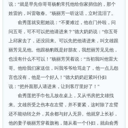
说：“就是早先你哥哥杨豹常托他给你家捎信的，那个
姓雷的，叫雷敬春。”杨丽芳一听这话，立时流泪了。
俞秀莲就安慰她说：“不要难过，他在门外啦，问
问五哥，可不可以把他请进来？”德大奶奶说：“你五哥
上邱家去了，还没回来。可以先把他请进来，叫文雄跟
丽芳见见他。他跟杨豹既是好朋友，我想丽芳见见他，
也没有什么不可以！”杨丽芳哭着说：“当初我叫他雷大
哥。他给我们家送信，叫我爷爷给骂走了，他一点儿怨
言也没有，他是一个好人！”德大奶奶赶紧叫仆妇
说：“把外面那人请进来，让到客厅里好了！”
俞秀莲把手巾包儿放在桌上，又从书房把文雄找
来。文雄所受之伤本在左臂，并不要紧，这时除了左臂
还不能动转之外，其余都与好人无异。他就穿上长衫，
他的妻子杨丽芳穿着旗袍，随从着一个仆妇，就由俞秀