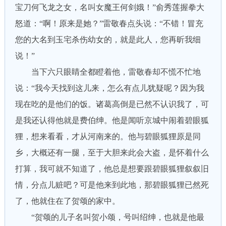
宝刀何飞龙之女，名叫女魔王何剑娥！”俞秀莲握拳大
怒道：“啊！原来是她？”雷敬春点头说：“不错！冒充
您的大名到玉宅杀伤幼女的，就是此人，您再昕我细
说！”
当下六只眼睛全都瞪着他，雷敬春却不慌不忙地
说：“我今天找到这儿来，怎么有点儿犹疑呢？因为我
现在吃的是他们的饭。诸葛高倒是已然不认识我了，可
是我还认得他就是费伯绅。他是闻听京城中闹着碧眼狐
狸，想来看看，才从河南来的。他与碧眼狐狸原是同
乡，大概还有一腿，至于大胆来此会大盗，是怀着什么
打算，我可就不知道了，他总是想要跟碧眼狐狸叙叙旧
情，分点儿赃吧？可是他来到此地，那碧眼狐狸已然死
了，他就住在了贺颂的家中。
“贺颂的儿子名叫贺小颂，号叫绍绅，也就是他最