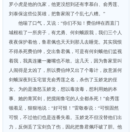
罗小虎是他的仇家，他更没想到还有李慕白、俞秀莲、
刘泰保这些位英雄，把鲁家闹了个乱七八糟。”
他喘了口气，又说：“你们不知！费伯绅在西直门
城根租了一所房子，有尤勇、何剑蛾跟我，我们三个人
夜夜保护着他，鲁君佩也天天到那儿去睡觉。其实我恨
不得杀死费伯绅，交出鲁君佩，可是有何剑蛾他们监视
着我，我真连撇一撇嘴也不敢。这几天，因为鲁家里叫
人闹得是太凶了，所以费伯绅又出了个毒计，故意派何
剑蛾深夜到玉宅冒充俞秀莲之名，杀伤了玉娇龙的侄
女。为的是激怒玉娇龙，想以毒攻毒，想利用她的本
事、她的青冥剑，把搅闹鲁宅的人全都杀死！”俞秀莲
顿着足，狠狠地说：“好可恨！”雷敬春说：“可恨固然
可恨，不过他们也是连番失着。玉娇龙不但没替他们出
力，反倒丢了宝剑负了伤，因此把鲁君佩吓破了胆。他