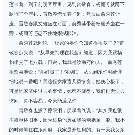
莲带着，到了前院客厅里。见到雷敬春，杨丽芳就蹲下
腿行了个旗礼，雷敬春慌忙着打躬，然后由俞秀莲让
座。雷敬春跟文雄坐在对面，俞秀莲带着杨丽芳坐在一
旁，杨丽芳还忍不住地揩拭眼泪。
俞秀莲就问说：“杨家的事你总知道得很多了？”雷
敬春点头说：“从早先到现在我全都知道，因为我跟杨
豹相交了七八载，再说，我就是汝南府的人。”俞秀莲
很欢喜地说：“那好极了！你别忙，从头到尾你就给详
细地说一番吧！我这侄女家遭几番惨变，她伤心极了，
可是她家庭中过去的事情，她都不晓得，我们也无法去
访问。真不容易，今天能遇见你！”
雷敬春也擦了擦眼泪，便叹着气说：“其实我也很
不愿重述旧事，因为杨豹他真如我的亲胞弟一般。我小
的时候就住在汝南府，我家是开杠房的。有一天我父亲