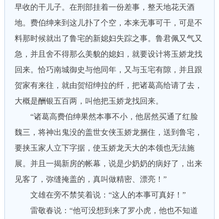
早收的干儿子。在刑部挂着一份差事，整天地花天酒
地。费伯绅来到这儿扑了个空，本来无事可干，可是不
料那时候就出了鲁宅的新媳妇失踪之事。鲁君佩又气又
急，并且舍不得那么美貌的媳妇，就要设计将玉娇龙找
回来。恰巧南城御史与他同年，又与玉宅有隙，并且跟
贺家有来往，就由贺绍绅拉的纤，把诸葛高给请了去，
大概是酬银五百两，叫他把玉娇龙找回来。
“诸葛高费伯绅果然本事不小，他居然买通了红脸
魏三，将神出鬼没的盖世女侠玉娇龙捆住，送到鲁宅，
要挟玉家人立下字据，使玉娇龙天大的本领也无法施
展。并且一揭新房的帐幕，说是少奶奶的病好了，出来
见客了，弥缝掩盖的，真叫做精密、漂亮！”
文雄在旁不禁笑着说：“这人的本事可真好！”
雷敬春说：“他可没想到来了罗小虎，他也不知道