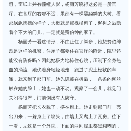
垣，窗纸上并有幢幢人影，杨丽芳晓得这必是一所官
厅。在官厅的右邻不远，果然有一棵黑黝黝的大树。看
那飘飘拂拂的样子，大概就是那棵柳树了，柳树之后隐
着个不大的门儿，一定就是费伯绅的家了。
杨丽芳一看这情形，不由止住了脚步，她想费伯绅
既是这样的机警，住屋子都要住在官厅的附近，院里还
能没有防备吗？因此她极力地捺住心跳，压制下全身热
血的涌流。她伏着身轻轻地走，跑过了泥土松软的车
辙，就来到了那门前。她先隐藏在树后，一条条的柳丝
触在她的脸上，她也一动不动。观察了一会儿，就见门
关闭得很严，门前倒没有人防守。
杨丽芳把长衣脱了，搭在树上。她走到那门前，亮
出刀来，一耸身上了墙头，由墙上又爬上了瓦房。往下
一看，见这是一个外院，下面的两间屋里都黑糊糊的，