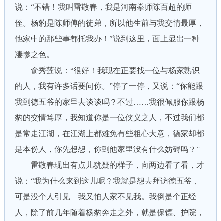
说：“不错！我叫雷敬春，我是河南拳师陈百超的师
侄。杨豹是陈师傅的徒弟，所以他生前与我交情最厚，
他家中的那些事都托我办！”说到这里，面上显出一种
凄惨之色。
俞秀莲说：“很好！我现在正要找一位与杨家熟识
的人，我有许多话要问你。”停了一停，又说：“你能跟
我到德五爷的家里去谈谈吗？不过……我很佩服你跟杨
豹的交情笃厚，我知道你是一位侠义之人，不过我们都
是常走江湖，在江湖上都难免有些粗心大意，德家却都
是本份人，你先想想，你到他家里没有什么妨碍吗？”
雷敬春现出有点儿犹疑的样子，向两边看了看，才
说：“我为什么来到这儿呢？我就是想去拜访德五爷，
可是没个人引见，我又怕人家不见我。我倒是个正经
人，除了前几年随着杨豹奔走之外，就是保镖、护院，