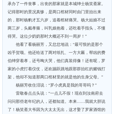
承办了一件丧事，出丧的那家就是本城绅士杨笑斋家。
记得那时的景况真惨，是两口棺材同时由门里抬出来
的，那时杨豹才五六岁，追着棺材痛哭。杨大姑娘不过
两三岁，头戴孝箍，叫乳娘抱着，还吃着手指头，不懂
得哭。这位少奶奶那时大概还不到一周岁！”
他看了看杨丽芳，又忿忿地说：“最可恨的是那个
凶手贺颂。他还给送了两对纸扎、一方大匾，帮凶的费
伯绅穿着孝，还号啕大哭，他们真装得像！还有呢，罗
家的小虎打着仪仗，还欢蹦跃跳地跟那群抬杠的赌钱打
架，他却不知道那两口棺材里的就是他的生身父母。”
杨丽芳收住泪说：“罗小虎真是我的哥哥吗？”
雷敬春点点头说：“一点儿不假！现在到汝南府去
问问那些老年纪的人，还都知道。本来……我就大胆说
了！杨笑斋大爷因为大太太无出，这才娶了罗家酒馆的