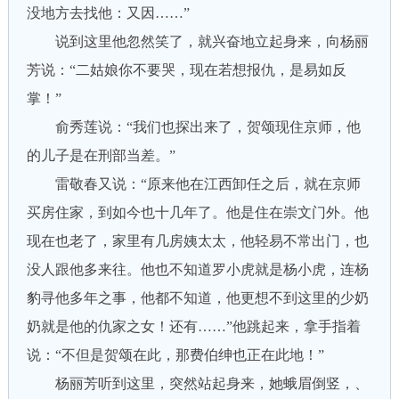
没地方去找他：又因……”
说到这里他忽然笑了，就兴奋地立起身来，向杨丽
芳说：“二姑娘你不要哭，现在若想报仇，是易如反
掌！”
俞秀莲说：“我们也探出来了，贺颂现住京师，他
的儿子是在刑部当差。”
雷敬春又说：“原来他在江西卸任之后，就在京师
买房住家，到如今也十几年了。他是住在崇文门外。他
现在也老了，家里有几房姨太太，他轻易不常出门，也
没人跟他多来往。他也不知道罗小虎就是杨小虎，连杨
豹寻他多年之事，他都不知道，他更想不到这里的少奶
奶就是他的仇家之女！还有……”他跳起来，拿手指着
说：“不但是贺颂在此，那费伯绅也正在此地！”
杨丽芳听到这里，突然站起身来，她蛾眉倒竖，、