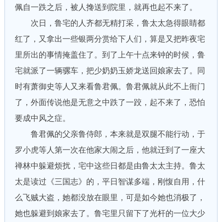
佩自一跌之后，被人搀送到院里，就再也起不来了。
次日，鲁宅的人齐都无精打采，鲁太太急得眼睛都
红了，又拿出一些银两分赏给下人们，算是又把昨夜宅
里所出的事情掩盖住了。到了上午十点来钟的时候，鲁
宅就派了一辆骡车，把少奶奶玉娇龙送回娘家去了。同
时有萧御史等人又来看鲁君佩。鲁君佩就从此不上衙门
了，外面传说他是无意之中跌了一跤，起不来了，恐怕
要成中风之症。
鲁君佩的父亲鲁侍郎，本来就是双腿不能行动，于
罗小虎等人第一次在他家大闹之后，他就迁到了一座大
禅林中躲避烦扰，宅中这些日都是由鲁太太主持。鲁太
太是读过《三国志》的，平日智谋多端，刚愎自用，什
么飞贼大盗，她都没放在眼里，可是如今她也消极了，
她也躲避到娘家去了。鲁宅里只留下了光杆的一位大少