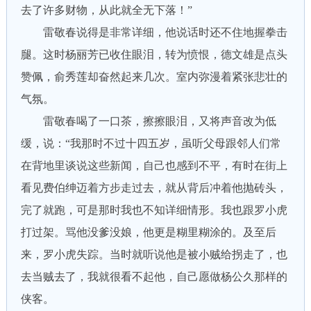
去了许多财物，从此就全无下落！”
雷敬春说得是非常详细，他说话时还不住地握拳击
腿。这时杨丽芳已收住眼泪，转为愤恨，德文雄是点头
赞佩，俞秀莲却奋然起来几次。室内弥漫着紧张悲壮的
气氛。
雷敬春喝了一口茶，擦擦眼泪，又将声音改为低
缓，说：“我那时不过十四五岁，虽听父母跟邻人们常
在背地里谈说这些新闻，自己也感到不平，有时在街上
看见费伯绅迈着方步走过去，就从背后冲着他抛砖头，
完了就跑，可是那时我也不知详细情形。我也跟罗小虎
打过架。骂他没爹没娘，他更是糊里糊涂的。及至后
来，罗小虎失踪。当时就听说他是被小贼给拐走了，也
去当贼去了，我就很看不起他，自己愿做杨公久那样的
侠客。