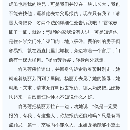
虎虽也是我的胞兄，可是我们并没在一块儿长大，我也
不能去找他，逼着他去给父母报仇，现在只有我了！请
雷大哥把费、贺两个贼的详细住处告诉我吧！”雷敬春
怔了一怔，就说：“贺颂的家我没有去过，可是知道他
是住在崇文门外广渠门内，地点极僻。费伯绅的房子倒
容易找，就在西直门里北城根，旁边靠着一个官厅，门
前有一棵大柳树。”杨丽芳听罢，转身向外就走。
俞秀莲疾忙追出，并回身告诉雷敬春暂时别走，她
就追着杨丽芳回到了里院。杨丽芳去见了她的婆母，她
就跪下哭求，请求允许叫她去报仇。德大奶奶把儿媳搀
扶起来，自己倒怔忡忡地不知说什么才好。
俞秀莲把杨丽芳拉在一边，劝她说：“仇是一定要
报的，有我，有这些人，你想报仇还能难吗？只是有两
点顾忌，第一，京城内不能杀人。玉娇龙她能够不遵王