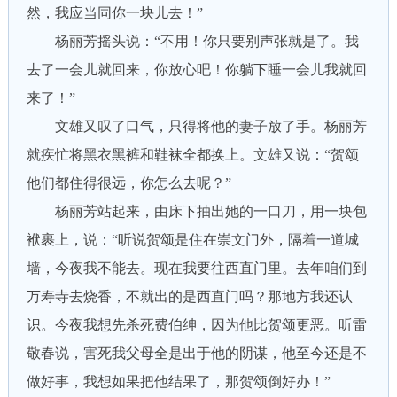
然，我应当同你一块儿去！”
杨丽芳摇头说：“不用！你只要别声张就是了。我
去了一会儿就回来，你放心吧！你躺下睡一会儿我就回
来了！”
文雄又叹了口气，只得将他的妻子放了手。杨丽芳
就疾忙将黑衣黑裤和鞋袜全都换上。文雄又说：“贺颂
他们都住得很远，你怎么去呢？”
杨丽芳站起来，由床下抽出她的一口刀，用一块包
袱裹上，说：“听说贺颂是住在崇文门外，隔着一道城
墙，今夜我不能去。现在我要往西直门里。去年咱们到
万寿寺去烧香，不就出的是西直门吗？那地方我还认
识。今夜我想先杀死费伯绅，因为他比贺颂更恶。听雷
敬春说，害死我父母全是出于他的阴谋，他至今还是不
做好事，我想如果把他结果了，那贺颂倒好办！”