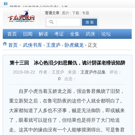
顾雪衣《古龙武侠小说知见录》上市
普通文章
|
图片
|
下载
|
专题
“武侠书库”查缺补漏活动圆满结束
《古龙小说原貌探究》修订版已上市
首页
旧闻
解读
考证
全集
武侠
论坛
首页
>
武侠书库
›
王度庐
›
卧虎藏龙
›
正文
第十三回 冰心热泪少妇思雠仇，诡计阴谋老猾设陷阱
2019-08-22 作者：王度庐 来源：
王度庐作品集
评论：
0
点击：
自罗小虎当着玉娇龙之面，强迫鲁君佩烧了旧契，
重立新契之后，在鲁宅防夜的这些个人就全都明白了。
大家都知道了人多也不济事，贼是无法御防，即或贼来
了，眼看就可以捉住了，但结果也是得开了大门给送
走。这其中的缘由没有一个人能够摸测得出。可是鲁君