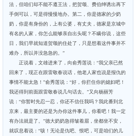
法，但咱们却不能不遵王法，把贺颂、费伯绅诱出再下
手倒可以，可是得慢慢地办。第二，你是德家的少奶
奶，你是有身份的，上有公婆，有丈夫，德家是京城中
有名的人家，你怎么能够亲自出头呢？不瞒你说，这些
日，我们早就知道贺颂的住处了，只是想着这件事并不
难办，所以并没急急的。”
正说着，文雄进来了，向俞秀莲说：“我父亲已然
回来了，现正在跟雷敬春说话，他老人家也说是报仇的
事情不能太急！”俞秀莲说：“好，你拦住你的媳妇吧！
我还得到前面跟雷敬春说几句话去。”又向杨丽芳
说：“你暂时先忍一忍，你还不信任我吗？我此番到北
京来，最主要的还是为办你这件事儿，你看吧！我一定
有办法就是了。”德大奶奶急得皱着眉，坐都坐不安，
就叹息着说：“咳！无论是仇吧、恨吧，可是咱们的儿