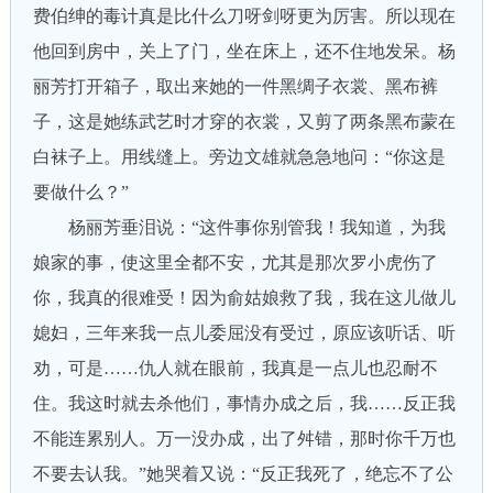
费伯绅的毒计真是比什么刀呀剑呀更为厉害。所以现在
他回到房中，关上了门，坐在床上，还不住地发呆。杨
丽芳打开箱子，取出来她的一件黑绸子衣裳、黑布裤
子，这是她练武艺时才穿的衣裳，又剪了两条黑布蒙在
白袜子上。用线缝上。旁边文雄就急急地问：“你这是
要做什么？”
杨丽芳垂泪说：“这件事你别管我！我知道，为我
娘家的事，使这里全都不安，尤其是那次罗小虎伤了
你，我真的很难受！因为俞姑娘救了我，我在这儿做儿
媳妇，三年来我一点儿委屈没有受过，原应该听话、听
劝，可是……仇人就在眼前，我真是一点儿也忍耐不
住。我这时就去杀他们，事情办成之后，我……反正我
不能连累别人。万一没办成，出了舛错，那时你千万也
不要去认我。”她哭着又说：“反正我死了，绝忘不了公