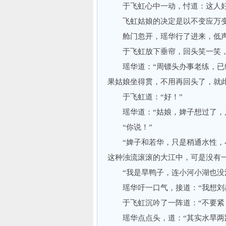
于飞虹心中一动，忖道：这人好
飞虹姑娘的决定是以不变应万变
舱门忽开，瑶华行了进来，低声道
于飞虹放下垂帘，回头笑一笑，道
瑶华道：“周镖头办事老练，已经
果姑娘坐得贯，不用再回头了，就此
于飞虹道：“好！”
瑶华道：“姑娘，婢子想过了，只
“你说！”
“婢子和若华，只是稍通水性，小
这种浊流滚滚的大江中，可是没有
“我是旱鸭子，连小河小湖也没
瑶华吁一口气，接道：“我想刘星
于飞虹沉吟了一阵道：“不要紧，
瑶华点点头，道：“其实水旱两路