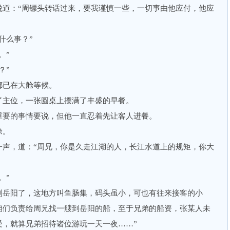
：“周镖头转话过来，要我谨慎一些，一切事由他应付，他应
什么事？”
。”
？”
已在大舱等候。
主位，一张圆桌上摆满了丰盛的早餐。
要的事情要说，但他一直忍着先让客人进餐。
涂。
，道：“周兄，你是久走江湖的人，长江水道上的规矩，你大
。”
岳阳了，这地方叫鱼肠集，码头虽小，可也有往来接客的小
咱们负责给周兄找一艘到岳阳的船，至于兄弟的船资，张某人未
受，就算兄弟招待诸位游玩一天一夜……”