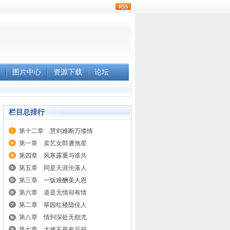
rss
图片中心
资源下载
论坛
栏目总排行
第十二章 慧剑难断万缕情
第一章 卖艺女郎遭煞星
第四章 风寒露重与谁共
第五章 同是天涯沦落人
第三章 一饭难酬美人恩
第六章 道是无情却有情
第二章 翠园红楼隐佳人
第八章 情到深处无怨尤
第七章 大难不死有后福