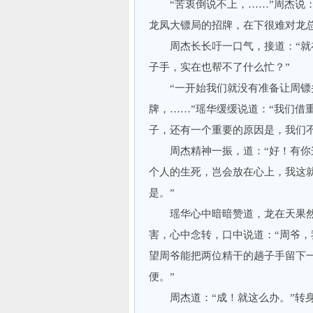
“苦衷倒说不上，……”周杰说：
龙凤大镖局的招牌，在下很难对龙
周杰长长吁一口气，接道：“就在
子手，实在也帮不了什么忙？”
“一开始我们就没有准备让周镖头
牌，……”瑶华缓缓说道：“我们借
子，还有一个重要的原因是，我们
周杰精神一振，道：“好！有你这
个人的生死，岂会放在心上，我这
是。”
瑶华心中暗暗赞道，龙在天果然
害，心中念转，口中说道：“周爷
望周爷能把两位精干的趟子手留下
便。”
周杰道：“成！就这么办。”转