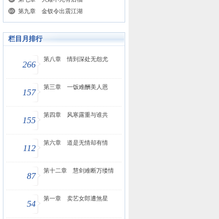
第九章 金钗令出震江湖
栏目月排行
第八章 情到深处无怨尤
266
第三章 一饭难酬美人恩
157
第四章 风寒露重与谁共
155
第六章 道是无情却有情
112
第十二章 慧剑难断万缕情
87
第一章 卖艺女郎遭煞星
54