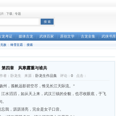
图片
|
下载
|
专题
古龙考证
媒体古龙
武侠百家
原创文学
古龙全集
武侠书库
手无敌
|
绛雪玄霜
|
搜索
第四章 风寒露重与谁共
7:56 作者：卧龙生 来源：
卧龙生作品集
评论：
0
点击：
州，孤帆远影碧空尽，惟见长江天际流。”
江水滔滔，如从天上来，武汉三镇的全貌，也尽收眼底，于飞
句。
忘我，沥沥清亮，完全是女子口音。