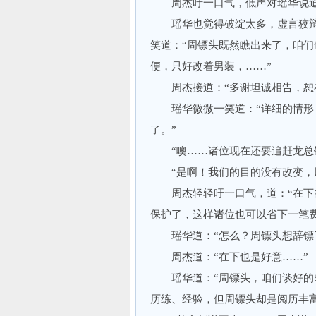
周杰吁一口气，低声对瑶华说道：
瑶华也觉得破绽太多，虚言狡辩
笑道：“周镖头既然瞧出来了，咱
便，只好改着男装，……”
周杰接道：“多谢坦诚相告，恕在
瑶华微微一笑道：“详细的情形，
了。”
“噢……诸位现在还要追赶龙总镖
“是啊！我们的目的没有改变，周
周杰轻轻吁一口气，道：“在下的
保护了，这样诸位也可以省下一笔费
瑶华道：“怎么？周镖头想辞镖
周杰道：“在下也是好意……”
瑶华道：“周镖头，咱们谈好的事
历练、经验，但周镖头却是阅历丰