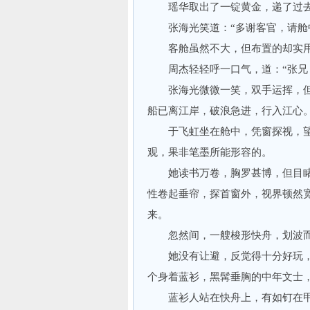
瑶华取出了一锭黄金，递了过去，
张海光笑道：“多谢客官，请舱中
客舱虽然不大，但布置的却实用
周杰轻轻呼一口气，道：“张兄，
张海光微微一笑，双手运挥，但
船已离江岸，破浪急进，行入江心
于飞虹坐在舱中，凭窗探视，望
观，果非笔墨所能形容的。
她读书万卷，胸罗甚博，但目睹
性卷起垂帘，探首窗外，视界顿然
来。
忽然间，一艘梭形快舟，划波而
她没有让避，反觉得十分好玩，
个身着蓝衫，黑髯垂胸的中年文士
蓝衫人站在快舟上，有如钉在甲