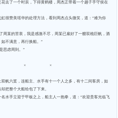
花去了一个时辰，下得黄鹤楼，周杰正带着一个趟子手守侯在
很赞美瑶华的处理方法，看到周杰点头微笑，道：“难为你
周某的苦衷，我是感激不尽，周某已雇好了一艘双桅巨帆，酒
，如不满意，再行换船。”
思虑周到。”
× × ×
双帆六桨，连船主、水手有十一个人之多，有十二间客房，如
杰却把整个大船给包了下来。
水手立迎于甲板之上，船主人一抱拳，道：“欢迎贵客光临飞