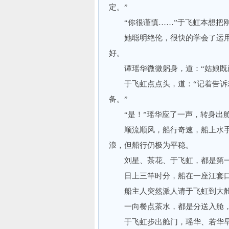
定。”
“你很谨慎……”于飞虹本想把刚
她聪明绝伦，很快的学会了运用
好。
谭瑶华微微躬身，道：“姑娘既已
于飞虹点点头，道：“记着告诉若
备。”
“是！”瑶华应了一声，转身出
顺流顺风，船行奇速，船上水手
浪，但船行仍极为平稳。
刘星、茶花、于飞虹，都是第一
日上三竿时分，船在一座江套口
船主人突然派人请于飞虹到大舱
一向餐点茶水，都是分送入舱，
于飞虹步出舱门，瑶华、若华早