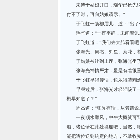
未待于姑娘开口，瑶华已抢先说道
付不了时，再向姑娘请示。”
于飞虹一扬柳眉儿，道：“出了
瑶华道：“一夜平静，未闻警讯
于飞虹道：“我们去大舱看看吧
张海光、周杰、刘星、茶花，都
于姑娘被让到上座，张海光坐了
张海光神情严肃，显是有着很重
于飞虹早得传话，也乐得装糊
早餐过后，张海光才轻轻咳了一声
概早知道了？”
周杰道：“张兄有话，尽管请说
一夜顺水顺风，中午大概就可到
船，诸位请在此处换船吧，当然，
能把诸位送到约定的地方，不敢收