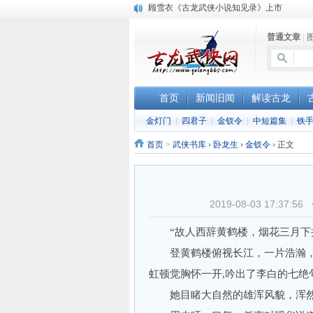
“武侠书库”查缺补漏活动圆满结束
《古龙小说原貌探究》修订版已上市
普通文章
|
顾雪衣《古龙武侠小说知见录》上市
首页
新闻旧闻
解读古龙
金灯门
|
四君子
|
金钗令
|
中短篇集
|
铁
首页
>
武侠书库
›
卧龙生
›
金钗令
›
正文
2019-08-03 17:3
“故人西辞黄鹤楼，烟花三月下扬
登黄鹤楼俯视长江，一片浩瀚，
虹顿觉胸怀一开,吟出了李白的七绝
她目睹大自然的雄浑风貌，浑然