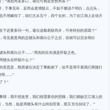
“请恕周某多口，诸位可都是女扮男装？”
，于事无补，反而会更增疑云，不如干脆说个明白，点点头，
们也不用瞒你了，咱们主从五个，四个女的，为了在江湖上走动方
下还要多问一句，诸位这般易钗而弁，可有特别的原因？”
等见着贵局的总镖头和慕白公子之后，你就可以完全明白
头和慕白公子……”周杰的目光满是怀疑之色。
镖头在怀疑什么？”
意思是，既然诸位决定了乘船南下，似乎是用不着我们再随行
用……”
了？”
情，我不想改变，我们很需要你的照顾，我们都缺乏江湖上的
富，当然，如是周镖头有什么特别苦衷，那又另当别论了。”