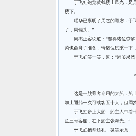
于飞虹饱览黄鹤楼上风光，足足
楼下。
瑶华已禀明了周杰的顾虑，于飞虹
了，周镖头。”
周杰正容说道：“能得诸位谅解了
菜也命舟子准备，请诸位试乘一下
于飞虹笑一笑，道：“周爷果然是
这是一艘乘客专用的大船，船上
加上通舱一次可载客五十人，但周
于飞虹步上大船，船主人带着十名
鱼三号客船，在下船主张海光。”
于飞虹抱拳还礼，微笑示意。