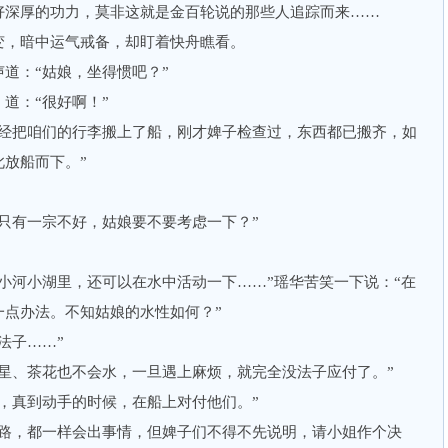
深厚的功力，莫非这就是金百轮说的那些人追踪而来……
，暗中运气戒备，却盯着快舟瞧看。
：“姑娘，坐得惯吧？”
：“很好啊！”
把咱们的行李搬上了船，刚才婢子检查过，东西都已搬齐，如
放船而下。”
有一宗不好，姑娘要不要考虑一下？”
河小湖里，还可以在水中活动一下……”瑶华苦笑一下说：“在
一点办法。不知姑娘的水性如何？”
法子……”
、茶花也不会水，一旦遇上麻烦，就完全没法子应付了。”
真到动手的时候，在船上对付他们。”
，都一样会出事情，但婢子们不得不先说明，请小姐作个决