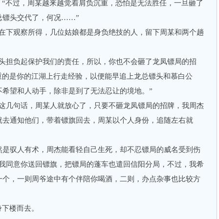
“不过，周某越来越觉着肩负沉重，恐怕是无法胜任，一旦砸了
总镖头交代了，何况……”
下观察所得，几位姑娘都是身负绝技的人，留下周某和两个趟
担负起保护我们的责任，所以，你也不会砸了龙凤镖局的招
重的是你的江湖上行走经验，以便能早追上龙总镖头和慕白公
不希望和人动手，除非是到了无法忍让的境地。”
几句话，周某人就放心了，只要不砸龙凤镖局的招牌，我周杰
就去通知他们，带着镖旗回去，周某以个人身份，追随左右就
是驭人有术，周杰能看轻自己生死，却不忍镖局的威名受到伤
，我同意你送回镖旗，把镖局的蓬车也遣回信阳分局，不过，我希
一个，一则周爷途中有个伴陪你喝酒，二则，办点杂事也比较方
身下楼而去。