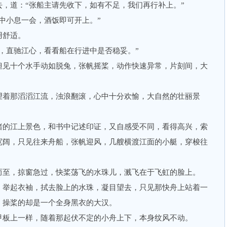
道：“张船主请先收下，如有不足，我们再行补上。”
小息一会，酒饭即可开上。”
舒适。
直驰江心，看看船在行进中是否稳妥。”
见十个水手动如脱兔，张帆摇桨，动作快速异常，片刻间，大
。
着那滔滔江流，浊浪翻滚，心中十分欢愉，大自然的壮丽景
的江上景色，和书中记述印证，又自感受不同，看得高兴，索
宽阔，只见往来舟船，张帆迎风，几艘横渡江面的小艇，穿梭往
至，掠窗急过，快桨荡飞的水珠儿，溅飞在于飞虹的脸上。
举起衣袖，拭去脸上的水珠，凝目望去，只见那快舟上站着一
，操桨的却是一个全身黑衣的大汉。
板上一样，随着那起伏不定的小舟上下，本身纹风不动。