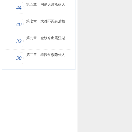
第五章 同是天涯沦落人
44
第七章 大难不死有后福
40
第九章 金钗令出震江湖
32
第二章 翠园红楼隐佳人
30