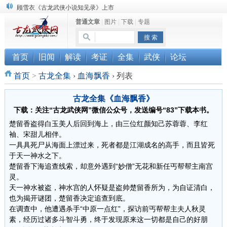
顾雪衣《古龙武侠小说知见录》上市
普通文章
|
图片
|
下载
|
专题
“武侠书库”查缺补漏活动圆满结束
《古龙小说原貌探究》修订版已上市
首页
旧闻
解读
考证
全集
武侠
论坛
首页
>
古龙全集
›
血海飘香
›
列表
古龙全集《血海飘香》
下载：关注“古龙武侠网”微信公众号，发送编号“83”下载本书。
楚留香盗得白玉美人后回到海上，由三位红颜知己苏蓉蓉、李红
袖、宋甜儿相伴。
一具具死尸从海面上漂过来，死者都是江湖成名的高手，而且皆死
于天一神水之下。
楚留香下海追查线索，却意外遇到“妙僧”无花和新任丐帮帮主南宫
灵。
天一神水被盗，神水宫的人怀疑是盗帅楚留香所为，为自证清白，
也为揭开谜团，楚留香决定追查到底。
在调查中，他遭遇杀手“中原一点红”，探访前丐帮帮主夫人秋灵
素，经历过诸多斗智斗勇，终于发现原来这一切都是自己的好朋