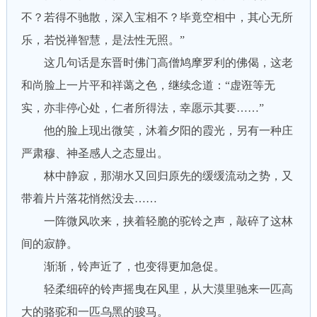
不？若得不驰散，深入宝相不？毕竟空相中，其心无所
乐，若悦禅智慧，是法性无照。”
这几句话是东晋时佛门高僧鸠摩罗利的佛偈，这老
和尚脸上一片平和祥蔼之色，继续念道：“虚诳等无
实，亦非停心处，仁者所得法，幸愿示其要……”
他的脸上现出微笑，沐着夕阳的霞光，另有一种庄
严肃穆、神圣感人之态显出。
林中静寂，那湖水又回归原先的缓缓流动之势，又
带着片片落花悄然没去……
一阵微风吹来，挟着轻脆的驼铃之声，敲碎了这林
间的寂静。
渐渐，铃声近了，也变得更加急促。
轻柔细碎的铃声摇曳在风里，从大漠里驰来一匹高
大的骆驼和一匹乌黑的骏马。