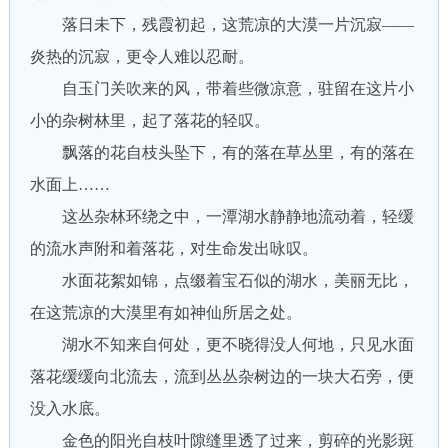
落日未下，残霞初起，这荒凉的大漠一片沉寂——
炎热的沉寂，更令人难以忍耐。
自玉门关吹来的风，带着些微凉意，驻留在这片小
小的杂树林里，起了落花的轻叹。
飘落的花自枝头坠下，有的落在草丛里，有的落在
水面上……
这丛杂林环绕之中，一潭湖水静静地流动着，轻缓
的流水声附和着落花，对生命发出咏叹。
水面花絮如锦，点缀着宝石似的湖水，美丽无比，
在这荒凉的大漠里有如神仙所居之处。
湖水不知来自何处，更不晓得没人何地，只见水面
落花缓缓向北流去，流到丛丛杂树边的一块大石旁，便
没入水底。
金色的阳光自枝叶隙缝里透了过来，剪碎的光影斑