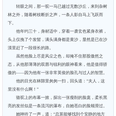
转眼之间，那一驼一马已越过无数沙丘，来到杂树
林之外，随着树枝断折之声，一条人影自马上飞跃而
下。
他年约三十，身材适中，穿着一袭玄色紧身衣裤，
头上仅挽了个发髻，满头满身都是黄沙，显然是已在沙
漠里赶了一段很长的路。
虽然他脸上尽是风尘之色，却掩不住那股傲然之
态，从他那薄薄的双唇与锐利的眼神看来，他是值得骄
傲的——因为他有一张非常英俊的脸孔与过人的智慧。
他的目光在林隙里匆匆一扫，回头道：“夫人，这
里没有什么啊！”
骆驼上的布幕一掀，探出一张瘦削的脸庞，柔长黑
亮的发丝似是一条流泻的瀑布，自她苍白的脸颊滑过。
她呻吟了一声，道：“总算能够找到个安静的地方