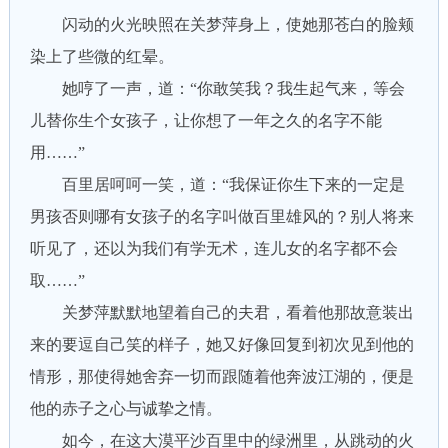
闪动的火光映照在关梦萍身上，使她那苍白的脸颊
染上了些微的红晕。
她哼了一声，道：“你敢笑我？我生起气来，等会
儿替你生个女孩子，让你想了一年之久的名字不能
用……”
百里居呵呵一笑，道：“我保证你生下来的一定是
男孩否则哪有女孩子的名字叫做百里雄风的？别人将来
听见了，还以为我们有学无术，连儿女的名字都不会
取……”
关梦萍默默地望着自己的夫君，看着他那故意装出
来的要逗自己笑的样子，她又好像回复到初次见到他的
情形，那使得她舍弃一切而跟随着他奔波江湖的，便是
他的赤子之心与诚挚之情。
如今，在这大漠平沙百里中的绿洲里，从跳动的火