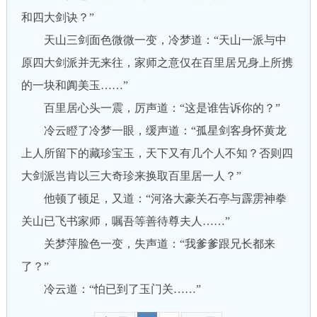
和四大剑诀？”
天山三剑面色微微一变，冷梦道：“天山一派与中
原四大剑派并无来往，家师之意仅在百里居兄身上所携
的一块和阗美玉……”
百里居心头一震，厉声道：“这是谁告诉你的？”
冷云瞪了冷梦一眼，缓声道：“孤星剑客身怀黄龙
上人所留下的藏珍宝玉，天下又有几个人不知？否则四
大剑派岂肯以三大奇珍来换取百里居一人？”
他顿了顿足，又道：“河洛大豪关石亭与霹雳神拳
关山已飞书家师，嘱吾等善待尊夫人……”
关梦萍脸色一变，失声道：“我爹爹跟兄长都来
了？”
冷云道：“怕已到了玉门关……”