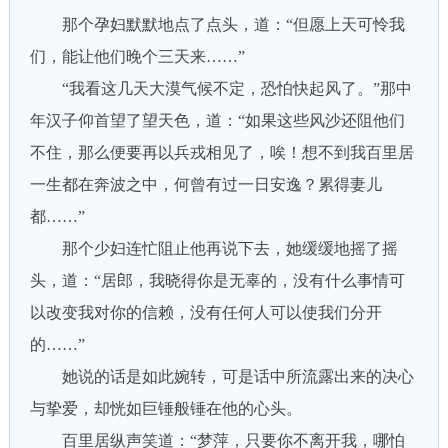
那个孕妇默默地点了点头，道：“但愿上天可怜我
们，能让他们晚个三天来……”
“我看这几天大漠气候不定，恐怕快起风了。”那中
年汉子仰首望了望天色，道：“如果这些风沙还阻他们
不住，那么便要再以兵戎相见了，唉！想不到我百里居
一生都在奔波之中，何曾有过一日安逸？累得妻儿
都……”
那个少妇连忙阻止他再说下去，她缓缓地摇了摇
头，道：“居郎，我晓得你是无辜的，没有什么事情可
以改变我对你的信赖，没有任何人可以使我们分开
的……”
她说的话是如此婉转，可是话中所流露出来的决心
与挚爱，却恍如巨锤般锤在他的心头。
百里居纵声笑道：“梦萍，只要你不离开我，哪怕