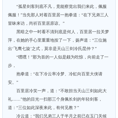
“孤星剑客到底不凡，竟能察觉出我们来此，佩服
佩服！”当先那人对着百里居一抱拳道：“在下兄弟三人
冒昧来访，尚祈百里居原谅。”
黑暗之中一时看不清到底是何人，百里居一拉关梦
萍，在她的手心里重重地按了一下，扬声道：“三位施
出‘飞鹰七旋’之式，莫非是天山三剑冷氏昆仲？”
“嘿嘿！”那为首的一人似是颇为吃惊，向前走了一
步，
抱拳道：“在下冷云率冷梦、冷虹向百里大侠请
安。”
百里居冷笑一声，道：“不敢担当天山三剑如此大
礼……”他的目光一扫那三个身佩长剑的年轻剑客，
道：“三位如此深夜来此，有何见教？”
冷云道：“我们兄弟三人于半月之前已在玉门关候