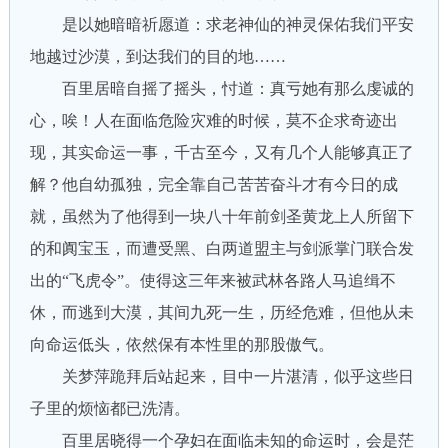
是以她暗暗祈愿道：求老神仙的神灵保佑我们平安
地越过沙漠，到达我们的目的地……
百里居暗自摇了摇头，忖道：真亏她有那么虔诚的
心，唉！人在面临危险灾难的时候，莫不企求奇迹出
现，其实命运一事，千古至今，又有几个人能够真正了
解？他自幼孤独，完全靠自己苦苦奋斗才有今日的成
就，虽然为了他得到一块八十年前剑圣黄龙上人所留下
的和阗宝玉，而遭受黑、白两道盟主与剑派掌门联合发
出的“飞虎令”。使得这三年来被武林各路人马追缉不
休，而逃到大漠，其间九死一生，历经危难，但他从未
向命运低头，依然保有本性里的那股傲气。
关梦萍跪拜后站起来，目中一片湛清，似乎这些日
子里的烦恼都已洗清。
百里居晓得一个孕妇在面临未知的命运时，会是茫