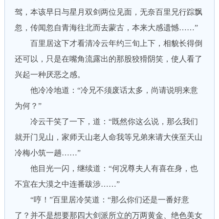
驾，本该早日与星月双剑两位见面，无奈百里兄行踪飘
忽，传闻忽自青海往北而去蒙古，本来大感遗憾……”
百里居这下才看清冷云年约三旬上下，相貌长得倒
还可以，只是在嘴角流露出的那股狡猾阴笑，使人看了
兴起一种厌恶之感。
他冷冷地道：“冷兄不须废话太多，尚请说明来意
为何？”
冷云干笑了一下，道：“既然你这么说，那么我们
就开门见山，家师天山老人命我等兄弟来请大侠至天山
冷梅小筑一趟……”
他目光一闪，继续道：“何况尊夫人有喜在身，也
不宜在大漠之中连番跋涉……”
“哼！”百里居冷笑道：“那么你们还是一番好意
了？并不是想要那四大剑派所立的万两黄金、绝色美女