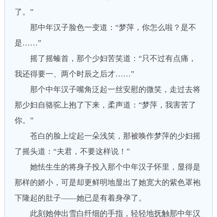
了。”
那中年汉子脸色一变道：“梦萍，你怎么啦？是不
是……”
摇了摇螓首，那个少妇苦笑道：“只不过有点痛，
我还得要一、两个时辰之后才……”
那个中年汉子嘴角泛起一丝安慰的微笑，走过去将
那少妇自骆驼上抱了下来，柔声道：“梦萍，我害苦了
你。”
苍白的脸上绽起一朵浅笑，那被唤作梦萍的少妇摇
了摇头道：“夫君，不要这样说！”
她怯生生的将身子投入那个中年汉子怀里，显得是
那样的娇小，可是却更鲜明地显出了她宽大的紫色罩袍
下隆起的肚子——她已是有着身孕了。
此刻她伸出雪白纤细的手指，轻轻地抚触那中年汉