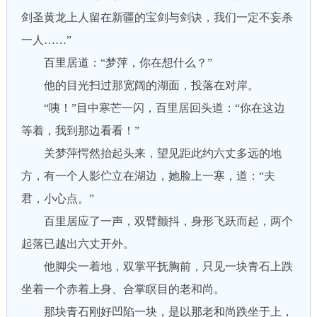
剑圣黄龙上人留在新疆的宝剑与剑诀，我们一定不妄杀
一人……”
百里居道：“梦萍，你在想什么？”
他的目光扫过那宽阔的湖面，投落在对岸。
“咦！”目中寒芒一闪，百里居回头道：“你在这边
等着，我到那边看看！”
关梦萍愕然抬起头来，望见距此约六丈多远的地
方，有一个人影伫立在湖边，她脸上一寒，道：“夫
君，小心点。”
百里居应了一声，双臂颤抖，身形飞跃而起，两个
起落已越出六丈开外。
他脚尖一着地，双掌平抚胸前，只见一块青石上跌
坐着一个赤着上身、合掌瞑目的老和尚。
那块青石刚好凹陷一块，是以那老和尚跌坐于上，