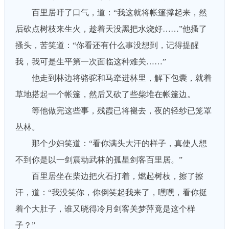
百里居吁了口气，道：“我这就将帐篷撑起来，然
后砍点树枝来生火，趁着天没黑把水烧好……”他搔了
搔头，苦笑道：“你看还有什么事没想到，记得提醒
我，我可是生平第一次面临这种难关……”
他走到林边将骆驼和马牵进林里，解下包囊，就着
草地搭起一个帐篷，然后又砍了些柴堆在帐篷边。
等他做完这些事，残霞已将褪去，夜的轻纱已笼罩
丛林。
那个少妇笑道：“看你满头大汗的样子，真使人想
不到你是以一剑震动武林的孤星剑客百里居。”
百里居坐在柴边把火石打着，燃起树枝，擦了擦
汗，道：“我没笑你，你倒笑起我来了，嘿嘿，看你挺
着个大肚子，谁又晓得冷月剑客关梦萍竟是这个样
子？”