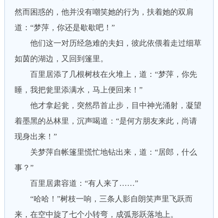
然而困惑的，他并没有嘲笑她的行为，扶着她的双肩
道：“梦萍，你还是歇歇吧！”
他们这一对历经急难的夫妇，彼此依偎着走过细草
如茵的湖边，又回到篷里。
百里居添了几根树枝在火堆上，道：“梦萍，你先
睡，我把瓮里添满水，马上便回来！”
他才拿起瓮，突然昂首止步，目中神光涌射，凝望
着墨黑的丛林里，沉声喝道：“是何方朋友来此，尚请
现身出来！”
关梦萍自帐篷里慌忙地钻出来，道：“居郎，什么
事？”
百里居肃容道：“有人来了……”
“哈哈！”树枝一响，三条人影自朗笑声里飞跃而
来，在空中旋了七个小转弯，成弧形跃落地上。