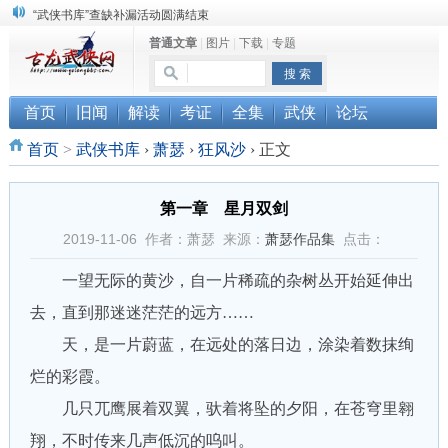
“武侠书库”查缺补漏活动圆满结束
普通文章
|
图片
|
下载
|
专题
《古龙小说原貌探究》修订版已上市
顾雪衣《古龙武侠小说知见录》上市
首页
旧闻
解读
考证
全集
武侠
论坛
首页
>
武侠书库
›
萧瑟
›
狂风沙
›
正文
第一章 星月双剑
2019-11-06 作者：萧瑟 来源：
萧瑟作品集
点击：
一望无际的黄沙，自一片稀疏的杂树丛开始延伸出
去，直到那迷迷茫茫的远方……
天，是一片蔚蓝，在远处的落日边，涂染着数抹绚
烂的彩霞。
几只兀鹰展着双翼，驮着将坠的夕阳，在苍穹里翱
翔，不时传来几声低沉的呜叫。