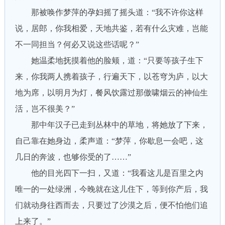
那被唤作梦萍的孕妇摇了摇头道：“我不许你这样
说，居郎，你我相爱，天地共鉴，若有什么灾难，岂能
不一同担当？何必又说这些话呢？”
她温柔地抚摸着他的脸颊，道：“只要等孩子生下
来，你我两人携着孩子，行遍天下，以苍穹为庐，以大
地为席，以明月为灯，餐风饮露过那傲啸烟云的神仙生
活，岂不很美？”
那中年汉子已走到丛林中的草地，将她放了下来，
自己靠在她身边，柔声道：“梦萍，你歇息一会吧，这
几日的奔波，也够你受的了……”
他的目光四下一扫，又道：“我看这儿是百里之内
唯一的一处绿洲，今晚就在这儿住下，等到你产后，我
们就动身往西而去，只要过了沙漠之后，便不怕他们追
上来了。”