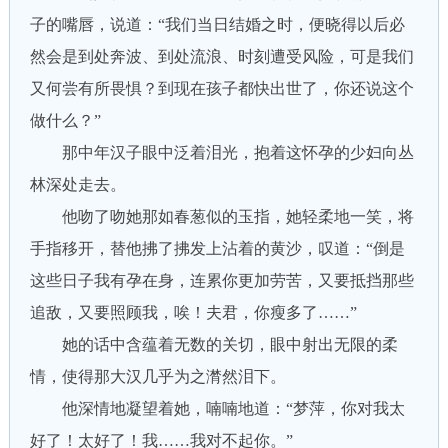
子的嘴唇，说道：“我们当日结婚之时，便晓得以后必
然会是到处奔波、到处流浪、时刻遭受风险，可是我们
又何尝有所畏惧？到现在孩子都快出世了，你还说这个
做什么？”
那中年汉子眼中泛着泪光，抱着这怀孕的少妇向丛
林深处走去。
他吻了吻她那如春葱似的玉指，她轻柔地一笑，将
手指移开，替他拂了拂发上沾着的黄沙，叹道：“倒是
这些日子我有孕在身，连累你更加劳苦，又要抵挡那些
追敌，又要照顾我，唉！夫君，你瘦多了……”
她的话中含蕴着无数的关切，眼中射出无限的柔
情，使得那大汉几乎为之潸然泪下。
他深情地凝望着她，喃喃地道：“梦萍，你对我太
好了！太好了！我……我对不起你。”