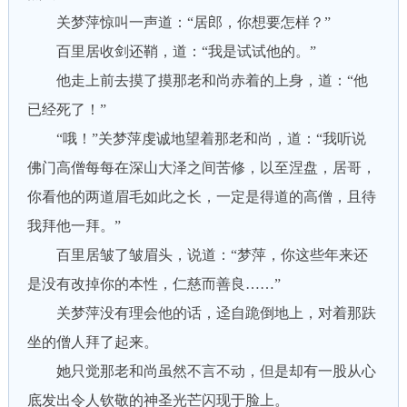
关梦萍惊叫一声道：“居郎，你想要怎样？”
百里居收剑还鞘，道：“我是试试他的。”
他走上前去摸了摸那老和尚赤着的上身，道：“他
已经死了！”
“哦！”关梦萍虔诚地望着那老和尚，道：“我听说
佛门高僧每每在深山大泽之间苦修，以至涅盘，居哥，
你看他的两道眉毛如此之长，一定是得道的高僧，且待
我拜他一拜。”
百里居皱了皱眉头，说道：“梦萍，你这些年来还
是没有改掉你的本性，仁慈而善良……”
关梦萍没有理会他的话，迳自跪倒地上，对着那趺
坐的僧人拜了起来。
她只觉那老和尚虽然不言不动，但是却有一股从心
底发出令人钦敬的神圣光芒闪现于脸上。