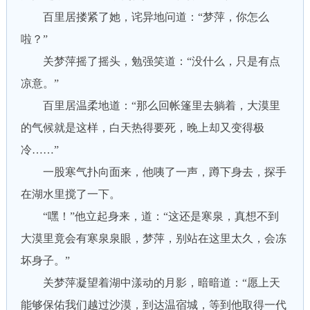
百里居搂紧了她，诧异地问道：“梦萍，你怎么
啦？”
关梦萍摇了摇头，勉强笑道：“没什么，只是有点
凉意。”
百里居温柔地道：“那么回帐篷里去躺着，大漠里
的气候就是这样，白天热得要死，晚上却又变得极
冷……”
一股寒气扑向面来，他咦了一声，蹲下身去，探手
在湖水里搅了一下。
“嘿！”他立起身来，道：“这还是寒泉，真想不到
大漠里竟会有寒泉泉眼，梦萍，别站在这里太久，会冻
坏身子。”
关梦萍凝望着湖中漾动的月影，暗暗道：“愿上天
能够保佑我们越过沙漠，到达温宿城，等到他取得一代