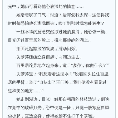
光中，她仍可看到他心底深处的情意……
她暗暗叹了口气，忖道：居郎爱我太深，这使得我
时时都恐怕他会离我而去，唉！到那时我怎能独生？
一丝不祥的意念突然掠过她的脑海，她心弦一颤，
目光闪过百里居的脸上，投向那静静的湖上。
湖面泛起黯淡的银波，涟动闪烁。
关梦萍缓缓立身而起，向湖边走去。
百里居诧异地立起身来，道：“梦萍，你做什么？”
关梦萍道：“我想看看这湖水！”说着回头拉住百里
居的手臂，道：“自从出了玉门关，我们便没有看见过
这样美的地方……”
她走到湖边，目光一触那自稀疏的林枝透过，倒映
在湖中的破碎月光，心中便是一怔，只觉一股寒意自脚
尖掠起，直透全身，使得她禁不住打了个寒噤。