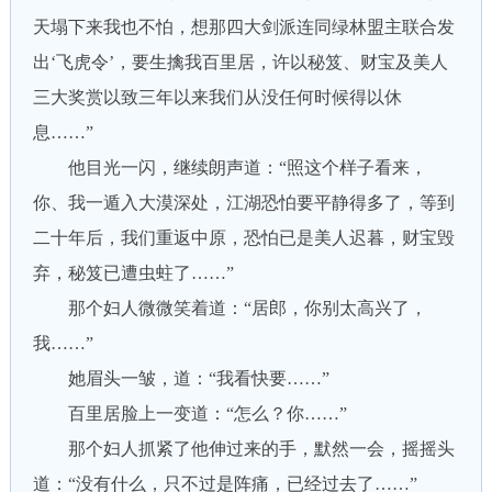
天塌下来我也不怕，想那四大剑派连同绿林盟主联合发
出‘飞虎令’，要生擒我百里居，许以秘笈、财宝及美人
三大奖赏以致三年以来我们从没任何时候得以休
息……”
他目光一闪，继续朗声道：“照这个样子看来，
你、我一遁入大漠深处，江湖恐怕要平静得多了，等到
二十年后，我们重返中原，恐怕已是美人迟暮，财宝毁
弃，秘笈已遭虫蛀了……”
那个妇人微微笑着道：“居郎，你别太高兴了，
我……”
她眉头一皱，道：“我看快要……”
百里居脸上一变道：“怎么？你……”
那个妇人抓紧了他伸过来的手，默然一会，摇摇头
道：“没有什么，只不过是阵痛，已经过去了……”