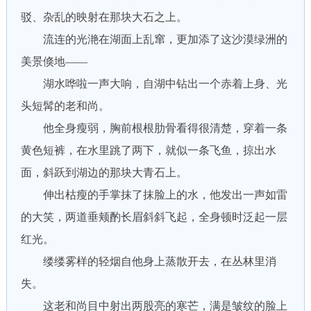
驳、杂乱的映射在那块大石之上。
流连的光滟在湖面上乱窜，更加添了这沙漠绿洲的
美景倏地——
湖水哗啦一声大响，自湖中钻出一个赤着上身、光
头短髯的老和尚。
他全身瘦弱，胸前根根肋骨看得很清楚，穿着一条
黄色短裤，在水里跳了两下，就似一条飞鱼，掠出水
面，斜跃到湖边的那块大青石上。
伸出枯瘦的手掌抹了抹脸上的水，他发出一声如雷
的大笑，两道垂颊酌长眉斜斜飞起，全身顿时泛起一层
红光。
缕缕雾样的轻烟自他身上蒸散开去，在丛林里消
失。
这老和尚目中射出两股亮的寒芒，满是皱纹的脸上