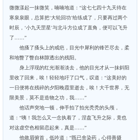
微微漾起一抹微笑，喃喃地道：“这七七四十九天待在
寒泉泉眼，总算把‘大轮回功’给练成了，只要再过两个
时辰，‘小九天罡星’与北斗方位成了直角，便可以飞升
了……”
他搔了搔头上的戒疤，目光中犀利的锋芒尽去，柔
和地瞥了瞥自林隙透出的残阳。
身上浮现的红光渐渐淡去，他的目光才从一抹斜阳
里收了回来，唉！轻轻地吁了口气，叹道：“这美好的
一日便将在残碎的夕阳晚霞里逝去，唉！大千世界，无
限美景，莫不是造物之功，我……”
他话声突地一顿，伸手拍了拍光秃秃的头颅，
道：“咦！我怎么又一念执着了，涅盘飞升之际，竟也
对这虚空色相留恋起来，真是……”
他敛眉俯首，低吟道：“既已舍染药，心得善摄