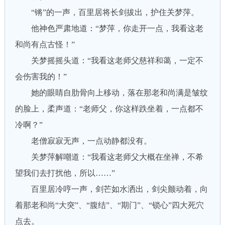
“锵”的一声，百里居将长剑拔出，护住关梦萍。
他神色严肃地道：“梦萍，你走开一点，我看这老
和尚有点古怪！”
关梦摇摇头道：“我看这老师父慈祥和蔼，一定不
会伤害我的！”
她的眼睛自肋骨向上移动，落在那老和尚满是皱纹
的脸上，柔声道：“老师父，你这样跌坐着，一点都不
冷啊？”
老僧寂寂无声，一点动静都没有。
关梦萍解嘲道：“我看这老师父大概在坐禅，不希
望我们去打扰他，所以……”
百里居冷哼一声，剑芒如水洒出，剑尖颤动着，向
着那老和尚“大突”、“腹结”、“期门”、“锁心”四大死穴
点去。